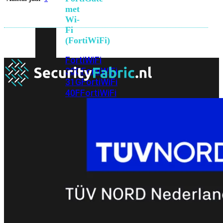
met
Wi-
Fi
(FortiWiFi)
FortiWiFi
30G
FortiWiFi
31G
FortiWiFi
40F
FortiWiFi
50G
FortiWiFi
51G
FortiWiFi
60F
FortiWiFi
61F
FortiWiFi
70G
FortiWiFi
71G
FortiWiFi
80F
FortiWiFi
81F
Licentie