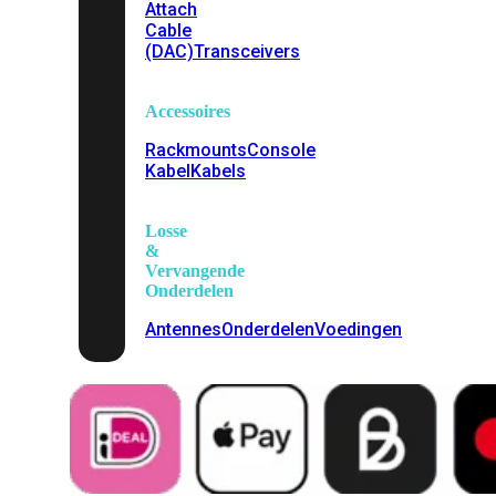
Attach
Cable
(DAC)
Transceivers
Accessoires
Rackmounts
Console
Kabel
Kabels
Losse
&
Vervangende
Onderdelen
Antennes
Onderdelen
Voedingen