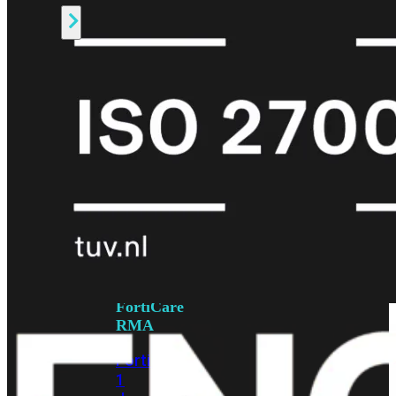
Alle
Licenties
bekijken
FortiCare
Support
FortiCare
Essentials
FortiCare
Premium
FortiCare
Elite
FortiCare
Upgrades
FortiCare
RMA
FortiCare
1