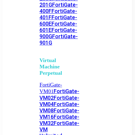
201G
FortiGate-
400F
FortiGate-
401F
FortiGate-
600E
FortiGate-
601E
FortiGate-
900G
FortiGate-
901G
Virtual
Machine
Perpetual
FortiGate-
FortiGate-
VM01
VM02
FortiGate-
VM04
FortiGate-
VM08
FortiGate-
VM16
FortiGate-
VM32
FortiGate-
VM