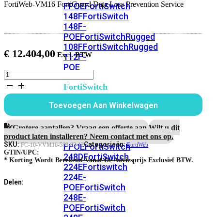
FortiWeb-VM16 FortiGuard Data Loss Prevention Service
FPOE
FortiSwitch
148F
FortiSwitch
148F-
POE
FortiSwitchRugged
108F
FortiSwitchRugged
€
12.404,00
112F-
POE
FortiWeb-
VM16
FortiSwitch
1
200
jaar
Toevoegen Aan Winkelwagen
Series
FortiGuard
Data
FortiSwitch
Loss
Grotere aantallen? Vraag een offerte aan.
Wilt u dit
Prevention
224D-
product laten installeren? Neem contact met ons op.
Service
SKU:
Categorieën:
FPOE
FortiSwitch
FC-10-VVM16-589-02-12
FortiWeb
aantal
GTIN/UPC:
248D
FortiSwitch
* Korting Wordt Berekend Vanaf De Adviesprijs Exclusief BTW.
224E
Fortiswitch
224E-
Delen:
POE
FortiSwitch
248E-
POE
FortiSwitch