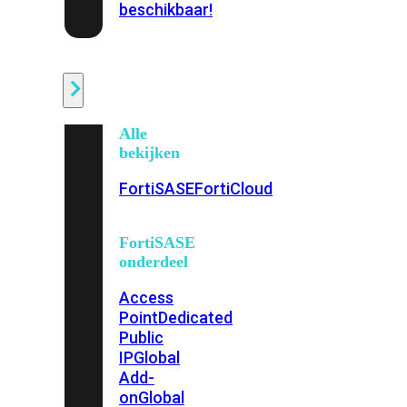
beschikbaar!
Cloud
Alle
bekijken
FortiSASE
FortiCloud
FortiSASE
onderdeel
Access
Point
Dedicated
Public
IP
Global
Add-
on
Global