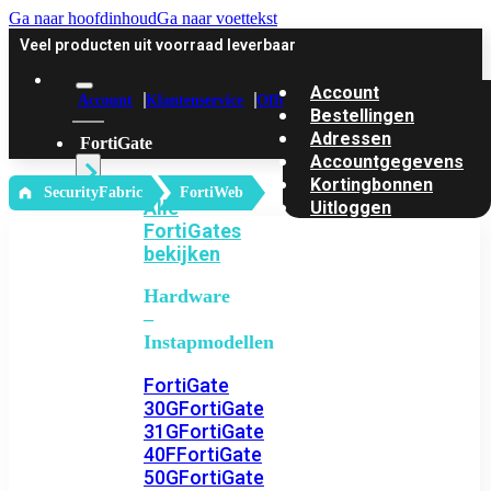
Ga naar hoofdinhoud
Ga naar voettekst
Veel producten uit voorraad leverbaar
Account
Account
Klantenservice
Offerte
Bestellingen
Adressen
FortiGate
Accountgegevens
Kortingbonnen
‎ SecurityFabric
FortiWeb
Alle
Uitloggen
FortiGates
bekijken
Hardware
–
Instapmodellen
FortiGate
30G
FortiGate
31G
FortiGate
40F
FortiGate
50G
FortiGate