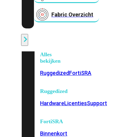
Fabric Overzicht
Industrieel
Alles
bekijken
Ruggedized
FortiSRA
Ruggedized
Hardware
Licenties
Support
FortiSRA
Binnenkort