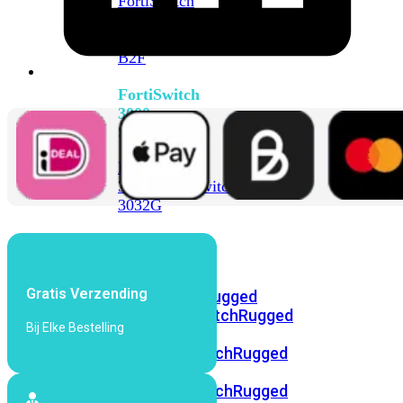
FortiSwitch
2048F
FortiSwitch
2048F-
B2F
FortiSwitch
3000
Series
FortiSwitch
3032E
FortiSwitch
3032G
FortiSwitch
Ruggedized
Gratis Verzending
FortiSwitchRugged
108F
FortiSwitchRugged
Bij Elke Bestelling
112F-
POE
FortiSwitchRugged
216F-
POE
FortiSwitchRugged