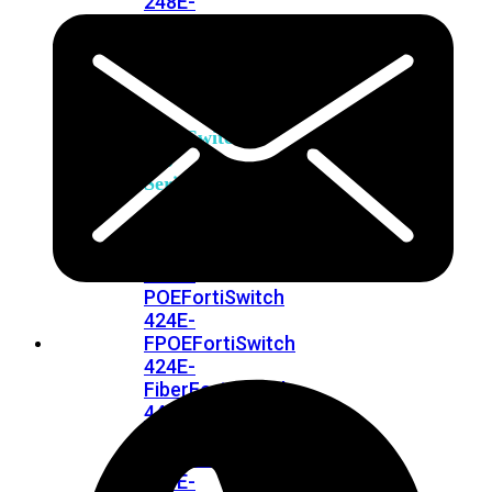
248E-
FPOE
FortiSwitchRugged
216F-
POE
FortiSwitch
400
Series
FortiSwitch
FortiSwitch
424E
424E-
POE
FortiSwitch
424E-
FPOE
FortiSwitch
424E-
Fiber
FortiSwitch
448E
FortiSwitch
448E-
POE
FortiSwitch
448E-