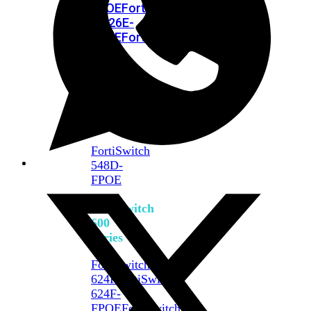
FPOE
FortiSwitch
M426E-
FPOE
FortiSwitchRugged
424F-
POE
FortiSwitch
500
Series
FortiSwitch
548D-
FPOE
FortiSwitch
600
Series
FortiSwitch
624F
FortiSwitch
624F-
FPOE
FortiSwitch