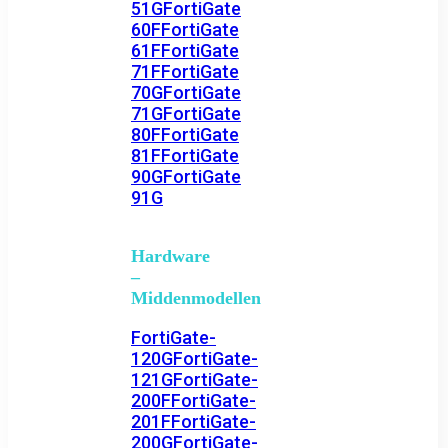
51G
FortiGate
60F
FortiGate
61F
FortiGate
71F
FortiGate
70G
FortiGate
71G
FortiGate
80F
FortiGate
81F
FortiGate
90G
FortiGate
91G
Hardware
–
Middenmodellen
FortiGate-
120G
FortiGate-
121G
FortiGate-
200F
FortiGate-
201F
FortiGate-
200G
FortiGate-