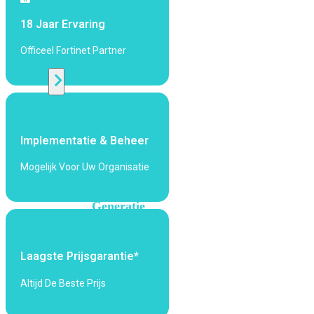
424F-
POE
18 Jaar Ervaring
Officeel Fortinet Partner
WiFi
Alle
Access
Points
Implementatie & Beheer
bekijken
Mogelijk Voor Uw Organisatie
Wi-
Fi
Generatie
Wi-
Fi
Laagste Prijsgarantie*
5
Wi-
Fi
Altijd De Beste Prijs
6
Wi-
Fi