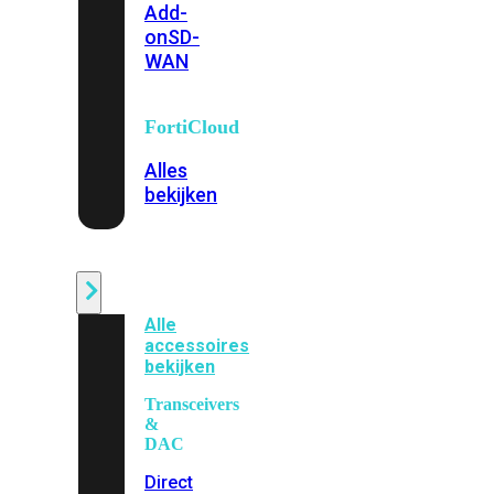
Add-
on
SD-
WAN
FortiCloud
Alles
bekijken
Accessoires
Alle
accessoires
bekijken
Transceivers
&
DAC
Direct