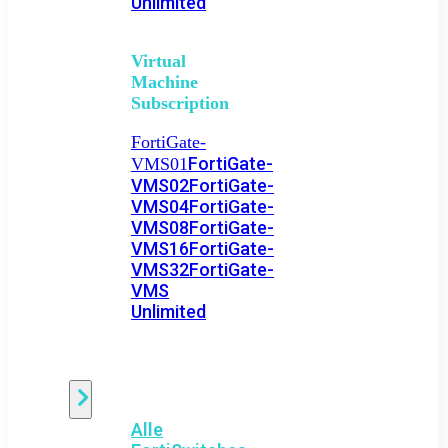
Unlimited
Virtual
Machine
Subscription
FortiGate-
FortiGate-
VMS01
VMS02
FortiGate-
VMS04
FortiGate-
VMS08
FortiGate-
VMS16
FortiGate-
VMS32
FortiGate-
VMS
Unlimited
Switch
Alle