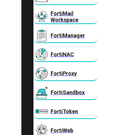
FortiMail
Workspace
FortiManager
FortiNAC
FortiProxy
FortiSandbox
FortiToken
FortiWeb