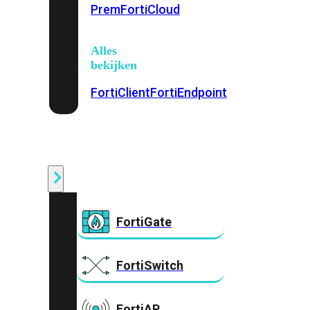
Prem
FortiCloud
Alles
bekijken
FortiClient
FortiEndpoint
Security
Fabric
Producten
FortiGate
FortiSwitch
FortiAP