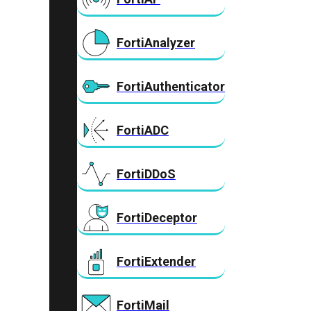
FortiAnalyzer
FortiAuthenticator
FortiADC
FortiDDoS
FortiDeceptor
FortiExtender
FortiMail