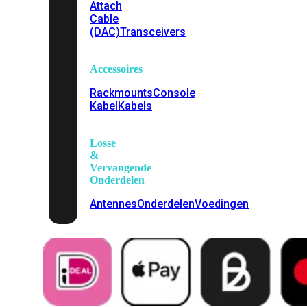
Attach
Cable
(DAC)
Transceivers
Accessoires
Rackmounts
Console
Kabel
Kabels
Losse
&
Vervangende
Onderdelen
Antennes
Onderdelen
Voedingen