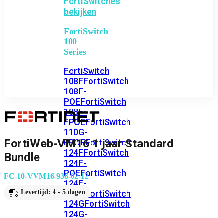
FortiSwitches
bekijken
FortiSwitch
100
Series
FortiSwitch
108F
FortiSwitch
108F-
POE
FortiSwitch
108F-
FPOE
FortiSwitch
110G-
FortiWeb-VM16 1 jaar Standard
FPOE
FortiSwitch
124F
FortiSwitch
Bundle
124F-
POE
FortiSwitch
FC-10-VVM16-936-02-12
124F-
FPOE
FortiSwitch
Levertijd: 4 - 5 dagen
124G
FortiSwitch
124G-