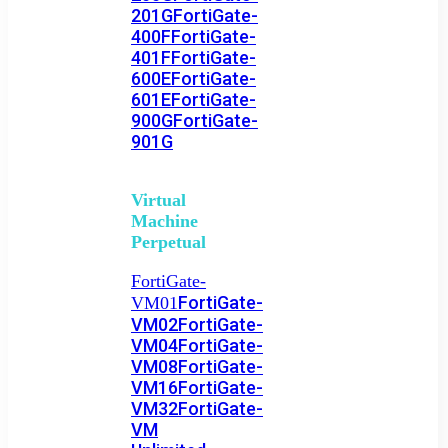
201G
FortiGate-
400F
FortiGate-
401F
FortiGate-
600E
FortiGate-
601E
FortiGate-
900G
FortiGate-
901G
Virtual
Machine
Perpetual
FortiGate-
FortiGate-
VM01
VM02
FortiGate-
VM04
FortiGate-
VM08
FortiGate-
VM16
FortiGate-
VM32
FortiGate-
VM