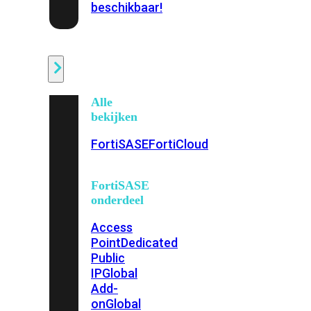
beschikbaar!
Cloud
Alle
bekijken
FortiSASE
FortiCloud
FortiSASE
onderdeel
Access
Point
Dedicated
Public
IP
Global
Add-
on
Global