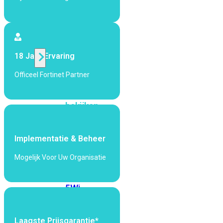
424F-
POE
WiFi
18 Jaar Ervaring
Alle
Officeel Fortinet Partner
Access
Points
bekijken
Wi-
Fi
Implementatie & Beheer
Generatie
Mogelijk Voor Uw Organisatie
Wi-
Fi
5
Wi-
Fi
6
Wi-
Fi
Laagste Prijsgarantie*