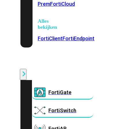
Prem
FortiCloud
Alles
bekijken
FortiClient
FortiEndpoint
Security
Fabric
Producten
FortiGate
FortiSwitch
FortiAP