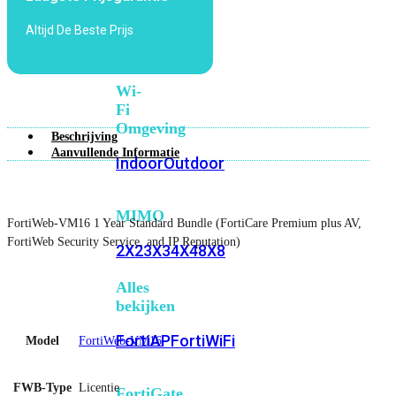
6E
Wi-
Altijd De Beste Prijs
Fi
7
Wi-
Fi
Omgeving
Beschrijving
Aanvullende Informatie
Indoor
Outdoor
MIMO
FortiWeb-VM16 1 Year Standard Bundle (FortiCare Premium plus AV,
FortiWeb Security Service, and IP Reputation)
2X2
3X3
4X4
8X8
Alles
bekijken
FortiAP
FortiWiFi
Model
FortiWeb-VM16
FWB-Type
Licentie
FortiGate