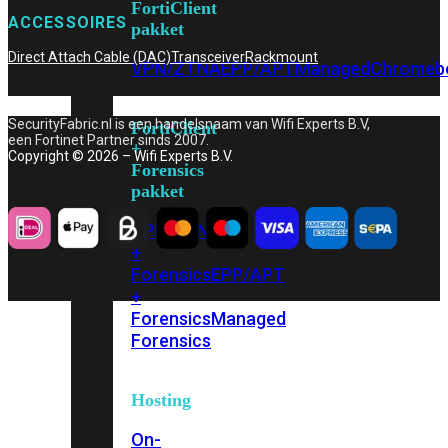
FortiClient
ACCESSOIRES
pakket
Direct Attach Cable (DAC)
Transceiver
Rackmount
VPN/ZTNA
EPP/APT
Managed
Chromeb
SecurityFabric.nl is een handelsnaam van Wifi Experts B.V,
FortiClient
een Fortinet Partner sinds 2007.
+
Copyright © 2026 – Wifi Experts B.V.
Forensics
pakket
VPN/ZTNA
+
Forensics
EPP/APT
+
Forensics
Managed
Forensics
Hosting
On-