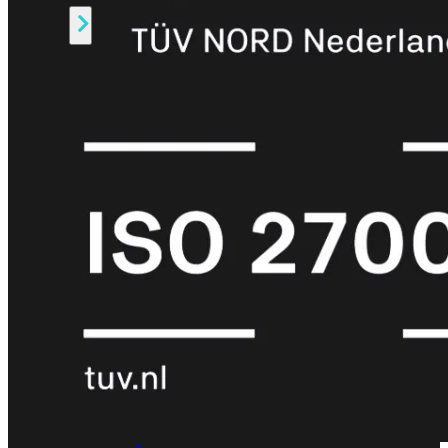
Alle
Licenties
bekijken
FortiCare
Support
FortiCare
Essentials
FortiCare
Premium
FortiCare
Elite
FortiCare
Upgrades
FortiCare
RMA
FortiCare
1