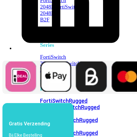
FortiSwitch
2048F
FortiSwitch
2048F-
B2F
FortiSwitch
3000
Series
FortiSwitch
3032E
FortiSwitch
3032G
FortiSwitch
Ruggedized
FortiSwitchRugged
108F
FortiSwitchRugged
112F-
POE
FortiSwitchRugged
Gratis Verzending
216F-
POE
FortiSwitchRugged
Bij Elke Bestelling