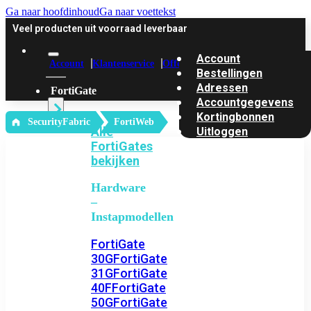
Ga naar hoofdinhoud
Ga naar voettekst
Veel producten uit voorraad leverbaar
Account
Account
Klantenservice
Offerte
Bestellingen
Adressen
FortiGate
Accountgegevens
Kortingbonnen
‎ SecurityFabric
FortiWeb
Alle
Uitloggen
FortiGates
bekijken
Hardware
–
Instapmodellen
FortiGate
30G
FortiGate
31G
FortiGate
40F
FortiGate
50G
FortiGate