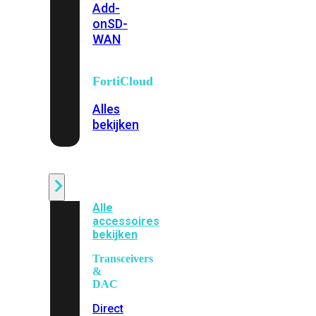
Add-
on
SD-
WAN
FortiCloud
Alles
bekijken
Accessoires
Alle
accessoires
bekijken
Transceivers
&
DAC
Direct