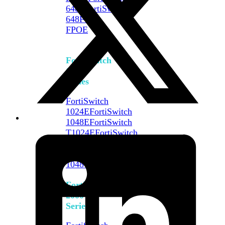
648F
FortiSwitch
648F-
FPOE
FortiSwitch
1000
Series
FortiSwitch
1024E
FortiSwitch
1048E
FortiSwitch
T1024E
FortiSwitch
T1024F-
FPOE
FortiSwitch
1048G
FortiSwitch
2000
Series