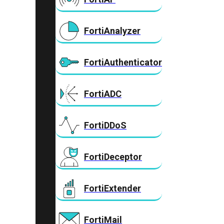
FortiAnalyzer
FortiAuthenticator
FortiADC
FortiDDoS
FortiDeceptor
FortiExtender
FortiMail