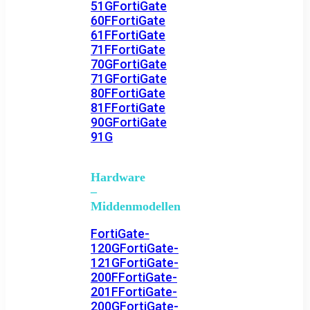
51G
FortiGate
60F
FortiGate
61F
FortiGate
71F
FortiGate
70G
FortiGate
71G
FortiGate
80F
FortiGate
81F
FortiGate
90G
FortiGate
91G
Hardware
–
Middenmodellen
FortiGate-
120G
FortiGate-
121G
FortiGate-
200F
FortiGate-
201F
FortiGate-
200G
FortiGate-