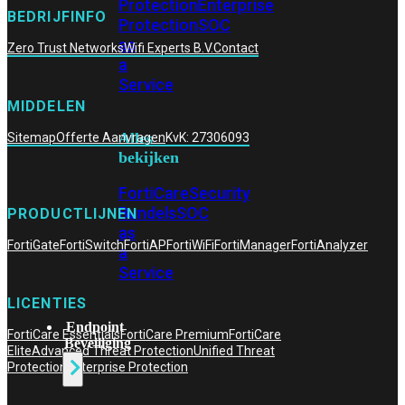
Protection
Enterprise
BEDRIJFINFO
Protection
SOC
as
Zero Trust Networks
Wifi Experts B.V.
Contact
a
Service
MIDDELEN
Alles
Sitemap
Offerte Aanvragen
KvK: 27306093
bekijken
FortiCare
Security
Bundels
SOC
PRODUCTLIJNEN
as
FortiGate
FortiSwitch
FortiAP
FortiWiFi
FortiManager
FortiAnalyzer
a
Service
LICENTIES
Endpoint
FortiCare Essentials
FortiCare Premium
FortiCare
Beveiliging
Elite
Advanced Threat Protection
Unified Threat
Protection
Enterprise Protection