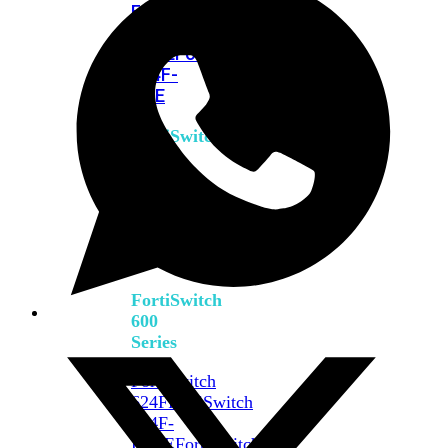
FPOE
FortiSwitch
M426E-
FPOE
FortiSwitchRugged
424F-
POE
FortiSwitch
500
Series
FortiSwitch
548D-
FPOE
FortiSwitch
600
Series
FortiSwitch
624F
FortiSwitch
624F-
FPOE
FortiSwitch