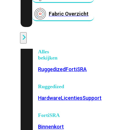
Fabric Overzicht
Industrieel
Alles
bekijken
Ruggedized
FortiSRA
Ruggedized
Hardware
Licenties
Support
FortiSRA
Binnenkort