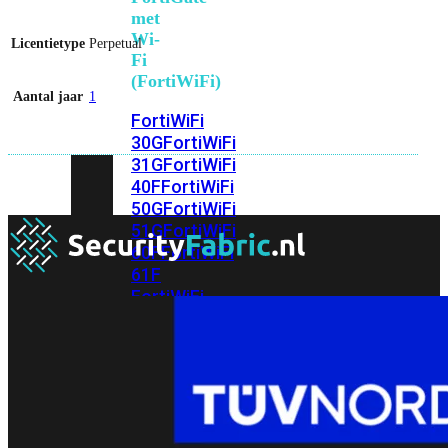
met
Wi-
Licentietype
Perpetual
Fi
(FortiWiFi)
Aantal jaar
1
FortiWiFi
30G
FortiWiFi
31G
FortiWiFi
40F
FortiWiFi
50G
FortiWiFi
51G
FortiWiFi
60F
FortiWiFi
61F
FortiWiFi
70G
FortiWiFi
71G
FortiWiFi
80F
FortiWiFi
81F
Licentie