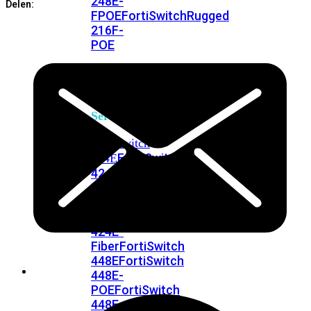
248E-
Delen:
FPOE
FortiSwitchRugged
216F-
POE
FortiSwitch
400
Series
FortiSwitch
FortiSwitch
424E
424E-
POE
FortiSwitch
424E-
FPOE
FortiSwitch
424E-
Fiber
FortiSwitch
448E
FortiSwitch
448E-
POE
FortiSwitch
448E-