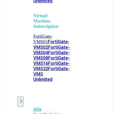
Unlimited
Virtual
Machine
Subscription
FortiGate-
FortiGate-
VMS01
VMS02
FortiGate-
VMS04
FortiGate-
VMS08
FortiGate-
VMS16
FortiGate-
VMS32
FortiGate-
VMS
Unlimited
Switch
Alle