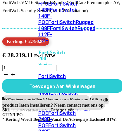
FortiWeb-VM16 Standard Bundle (FortiCare Premium plus AV,
FPOE
FortiSwitch
148F
FortiSwitch
FortiWeb Security Service, and IP Reputation)
148F-
POE
FortiSwitchRugged
108F
FortiSwitchRugged
112F-
POE
Korting: € 2.790,89
FortiSwitch
€
28.219,11
200
Series
FortiWeb-
VM16
FortiSwitch
1
224D-
jaar
Toevoegen Aan Winkelwagen
FPOE
FortiSwitch
Standard
Bundle
248D
FortiSwitch
aantal
Grotere aantallen? Vraag een offerte aan.
Wilt u dit
224E
Fortiswitch
product laten installeren? Neem contact met ons op.
224E-
SKU:
Categorieën:
FC-10-VVM16-936-02-12
FortiWeb
POE
FortiSwitch
GTIN/UPC:
248E-
* Korting Wordt Berekend Vanaf De Adviesprijs Exclusief BTW.
POE
FortiSwitch