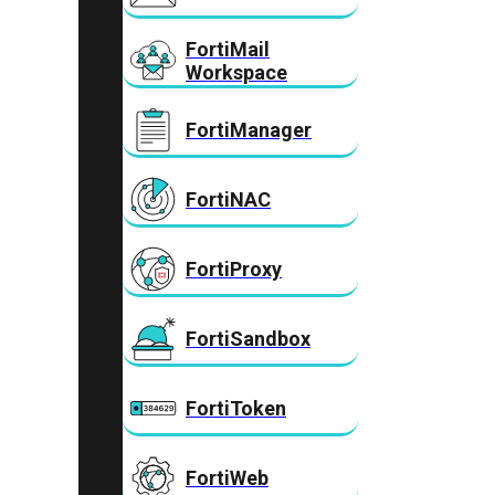
FortiMail
Workspace
FortiManager
FortiNAC
FortiProxy
FortiSandbox
FortiToken
FortiWeb