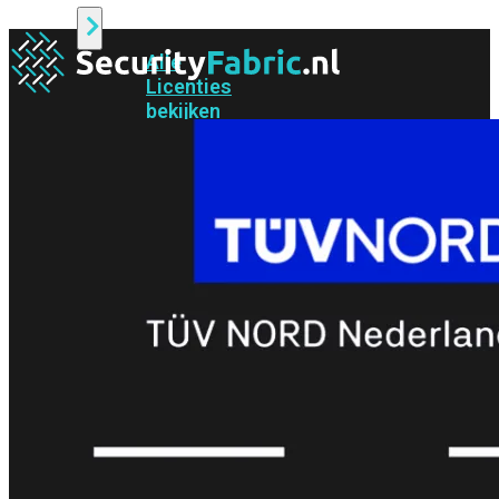
Alle
Licenties
bekijken
FortiCare
Support
FortiCare
Essentials
FortiCare
Premium
FortiCare
Elite
FortiCare
Upgrades
FortiCare
RMA
FortiCare
1