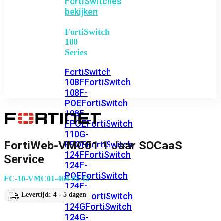
FortiSwitches
bekijken
FortiSwitch
100
Series
FortiSwitch
108F
FortiSwitch
108F-
POE
FortiSwitch
108F-
FPOE
FortiSwitch
110G-
FortiWeb-VMC01 1 Jaar SOCaaS
FPOE
FortiSwitch
124F
FortiSwitch
Service
124F-
POE
FortiSwitch
FC-10-VMC01-464-02-12
124F-
FPOE
FortiSwitch
Levertijd: 4 - 5 dagen
124G
FortiSwitch
124G-