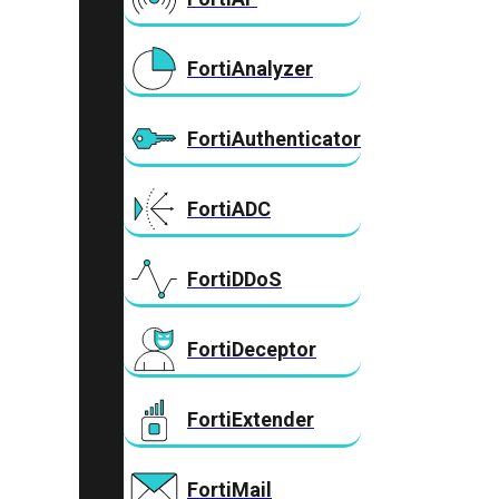
FortiAnalyzer
FortiAuthenticator
FortiADC
FortiDDoS
FortiDeceptor
FortiExtender
FortiMail