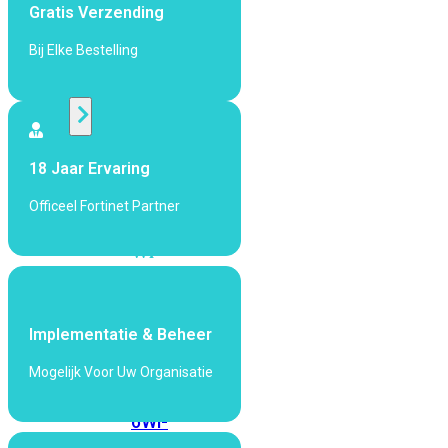
424F-
Gratis Verzending
POE
Bij Elke Bestelling
WiFi
Alle
Access
18 Jaar Ervaring
Points
Officeel Fortinet Partner
bekijken
Wi-
Fi
Generatie
Wi-
Implementatie & Beheer
Fi
Mogelijk Voor Uw Organisatie
5
Wi-
Fi
6
Wi-
Fi