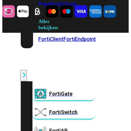
Prem
FortiCloud
Alles
bekijken
FortiClient
FortiEndpoint
Security
Fabric
Producten
FortiGate
FortiSwitch
FortiAP