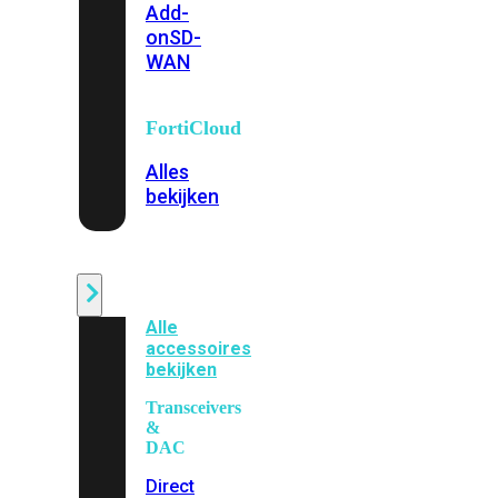
Add-
on
SD-
WAN
FortiCloud
Alles
bekijken
Accessoires
Alle
accessoires
bekijken
Transceivers
&
DAC
Direct