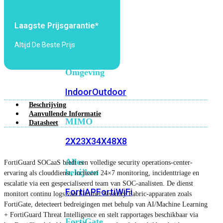
6E
Wi-
Fi
Laagste Prijsgarantie*
7
Altijd De Beste Prijs
Wi-
Fi
Omgeving
Indoor
Outdoor
Beschrijving
Aanvullende Informatie
MIMO
Datasheet
2X2
3X3
4X4
8X8
Alles
FortiGuard SOCaaS biedt een volledige security operations-center-
bekijken
ervaring als clouddienst, inclusief 24×7 monitoring, incidenttriage en
escalatie via een gespecialiseerd team van SOC-analisten. De dienst
FortiAP
FortiWiFi
monitort continu logs van Fortinet Security Fabric-apparaten zoals
FortiGate, detecteert bedreigingen met behulp van AI/Machine Learning
+ FortiGuard Threat Intelligence en stelt rapportages beschikbaar via
FortiGate