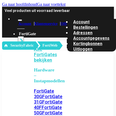
Ga naar hoofdinhoud
Ga naar voettekst
Veel producten uit voorraad leverbaar
Account
Account
Klantenservice
Offerte
Bestellingen
Adressen
FortiGate
Accountgegevens
Kortingbonnen
‎ SecurityFabric
FortiWeb
Alle
Uitloggen
FortiGates
bekijken
Hardware
–
Instapmodellen
FortiGate
30G
FortiGate
31G
FortiGate
40F
FortiGate
50G
FortiGate