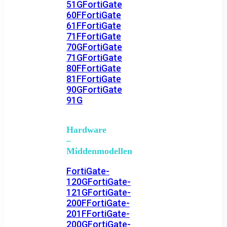
51G
FortiGate
60F
FortiGate
61F
FortiGate
71F
FortiGate
70G
FortiGate
71G
FortiGate
80F
FortiGate
81F
FortiGate
90G
FortiGate
91G
Hardware
–
Middenmodellen
FortiGate-
120G
FortiGate-
121G
FortiGate-
200F
FortiGate-
201F
FortiGate-
200G
FortiGate-