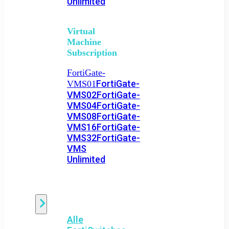
Unlimited
Virtual
Machine
Subscription
FortiGate-
FortiGate-
VMS01
VMS02
FortiGate-
VMS04
FortiGate-
VMS08
FortiGate-
VMS16
FortiGate-
VMS32
FortiGate-
VMS
Unlimited
Switch
Alle