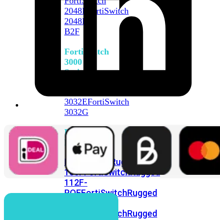
FortiSwitch
2048F
FortiSwitch
2048F-
B2F
FortiSwitch
3000
Series
FortiSwitch
3032E
FortiSwitch
3032G
FortiSwitch
Ruggedized
FortiSwitchRugged
108F
FortiSwitchRugged
112F-
POE
FortiSwitchRugged
216F-
POE
FortiSwitchRugged