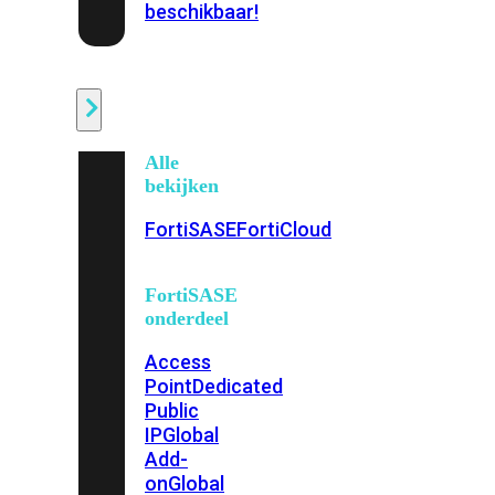
beschikbaar!
Cloud
Alle
bekijken
FortiSASE
FortiCloud
FortiSASE
onderdeel
Access
Point
Dedicated
Public
IP
Global
Add-
on
Global