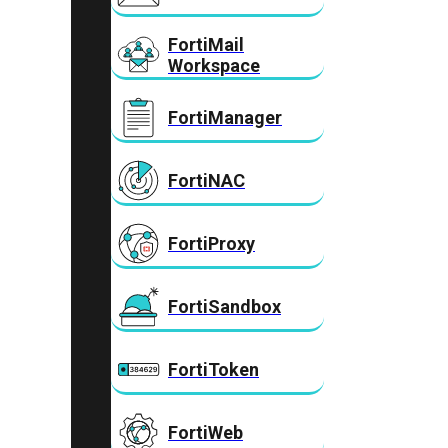
FortiMail
Workspace
FortiManager
FortiNAC
FortiProxy
FortiSandbox
FortiToken
FortiWeb