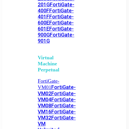
201G
FortiGate-
400F
FortiGate-
401F
FortiGate-
600E
FortiGate-
601E
FortiGate-
900G
FortiGate-
901G
Virtual
Machine
Perpetual
FortiGate-
FortiGate-
VM01
VM02
FortiGate-
VM04
FortiGate-
VM08
FortiGate-
VM16
FortiGate-
VM32
FortiGate-
VM