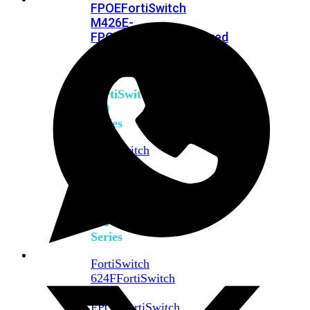
FPOE
FortiSwitch
M426E-
FPOE
FortiSwitchRugged
424F-
POE
FortiSwitch
500
Series
FortiSwitch
548D-
FPOE
FortiSwitch
600
Series
FortiSwitch
624F
FortiSwitch
624F-
FPOE
FortiSwitch