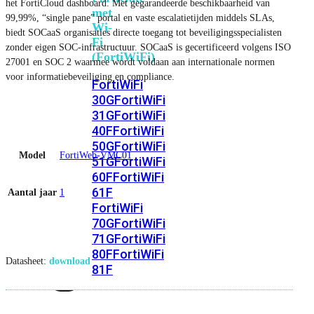
het FortiCloud dashboard. Met gegarandeerde beschikbaarheid van
met
99,99%, “single pane” portal en vaste escalatietijden middels SLAs,
Wi-
biedt SOCaaS organisaties directe toegang tot beveiligingsspecialisten
Fi
zonder eigen SOC-infrastructuur. SOCaaS is gecertificeerd volgens ISO
(FortiWiFi)
27001 en SOC 2 waarmee wordt voldaan aan internationale normen
voor informatiebeveiliging en compliance.
FortiWiFi
30G
FortiWiFi
31G
FortiWiFi
40F
FortiWiFi
50G
FortiWiFi
Model
FortiWeb-VMC01
51G
FortiWiFi
60F
FortiWiFi
61F
Aantal jaar
1
FortiWiFi
70G
FortiWiFi
71G
FortiWiFi
80F
FortiWiFi
Datasheet:
download
81F
Licentie