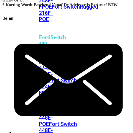
248E-
GTIN/UPC:
* Korting Wordt Berekend Vanaf De Adviesprijs Exclusief BTW.
FPOE
FortiSwitchRugged
216F-
POE
Delen:
FortiSwitch
400
Series
FortiSwitch
FortiSwitch
424E
424E-
POE
FortiSwitch
424E-
FPOE
FortiSwitch
424E-
Fiber
FortiSwitch
448E
FortiSwitch
448E-
POE
FortiSwitch
448E-