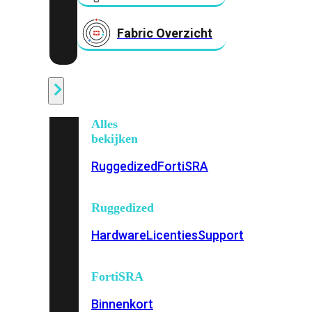
Fabric Overzicht
Industrieel
Alles
bekijken
Ruggedized
FortiSRA
Ruggedized
Hardware
Licenties
Support
FortiSRA
Binnenkort