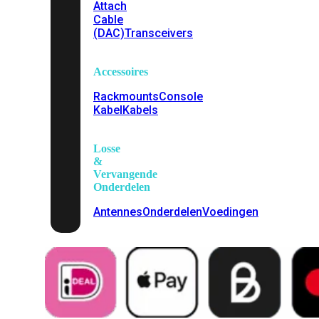
Attach
Cable
(DAC)
Transceivers
Accessoires
Rackmounts
Console
Kabel
Kabels
Losse
&
Vervangende
Onderdelen
Antennes
Onderdelen
Voedingen