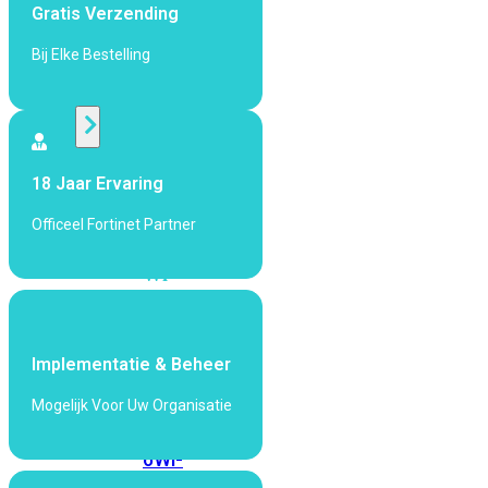
424F-
Gratis Verzending
POE
Bij Elke Bestelling
WiFi
Alle
Access
18 Jaar Ervaring
Points
Officeel Fortinet Partner
bekijken
Wi-
Fi
Generatie
Wi-
Implementatie & Beheer
Fi
Mogelijk Voor Uw Organisatie
5
Wi-
Fi
6
Wi-
Fi