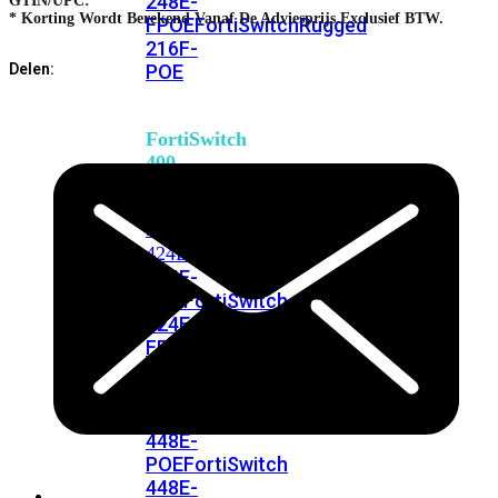
248E-
GTIN/UPC:
* Korting Wordt Berekend Vanaf De Adviesprijs Exclusief BTW.
FPOE
FortiSwitchRugged
216F-
POE
Delen:
FortiSwitch
400
Series
FortiSwitch
FortiSwitch
424E
424E-
POE
FortiSwitch
424E-
FPOE
FortiSwitch
424E-
Fiber
FortiSwitch
448E
FortiSwitch
448E-
POE
FortiSwitch
448E-