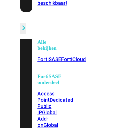
beschikbaar!
Cloud
Alle
bekijken
FortiSASE
FortiCloud
FortiSASE
onderdeel
Access
Point
Dedicated
Public
IP
Global
Add-
on
Global