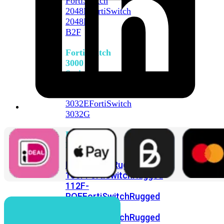
FortiSwitch
2048F
FortiSwitch
2048F-
B2F
FortiSwitch
3000
Series
FortiSwitch
3032E
FortiSwitch
3032G
FortiSwitch
Ruggedized
FortiSwitchRugged
108F
FortiSwitchRugged
112F-
POE
FortiSwitchRugged
216F-
POE
FortiSwitchRugged