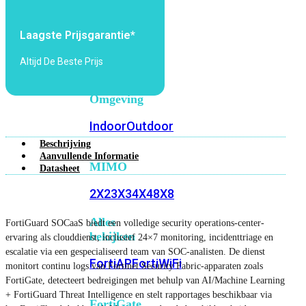
6E
Wi-
Fi
Laagste Prijsgarantie*
7
Altijd De Beste Prijs
Wi-
Fi
Omgeving
Indoor
Outdoor
Beschrijving
Aanvullende Informatie
MIMO
Datasheet
2X2
3X3
4X4
8X8
Alles
FortiGuard SOCaaS biedt een volledige security operations-center-
bekijken
ervaring als clouddienst, inclusief 24×7 monitoring, incidenttriage en
escalatie via een gespecialiseerd team van SOC-analisten. De dienst
FortiAP
FortiWiFi
monitort continu logs van Fortinet Security Fabric-apparaten zoals
FortiGate, detecteert bedreigingen met behulp van AI/Machine Learning
+ FortiGuard Threat Intelligence en stelt rapportages beschikbaar via
FortiGate