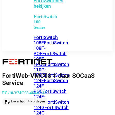
FortiSwitches
bekijken
FortiSwitch
100
Series
FortiSwitch
108F
FortiSwitch
108F-
POE
FortiSwitch
108F-
FPOE
FortiSwitch
110G-
FortiWeb-VMC08 1 Jaar SOCaaS
FPOE
FortiSwitch
124F
FortiSwitch
Service
124F-
POE
FortiSwitch
FC-10-VMC08-464-02-12
124F-
FPOE
FortiSwitch
Levertijd: 4 - 5 dagen
124G
FortiSwitch
124G-