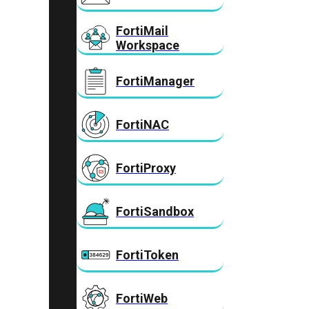
FortiMail
Workspace
FortiManager
FortiNAC
FortiProxy
FortiSandbox
FortiToken
FortiWeb