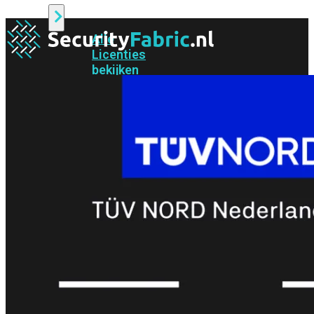
Alle
Licenties
bekijken
FortiCare
Support
FortiCare
Essentials
FortiCare
Premium
FortiCare
Elite
FortiCare
Upgrades
FortiCare
RMA
FortiCare
1