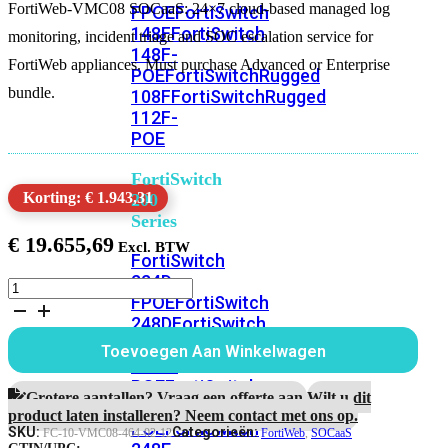
FortiWeb-VMC08 SOCaaS: 24×7 cloud-based managed log
FPOE
FortiSwitch
148F
FortiSwitch
monitoring, incident triage and SOC escalation service for
148F-
FortiWeb appliances. Must purchase Advanced or Enterprise
POE
FortiSwitchRugged
bundle.
108F
FortiSwitchRugged
112F-
POE
FortiSwitch
Korting: € 1.943,31
200
Series
€
19.655,69
FortiSwitch
224D-
FortiWeb-
FPOE
FortiSwitch
VMC08
248D
FortiSwitch
1
Jaar
224E
Fortiswitch
Toevoegen Aan Winkelwagen
SOCaaS
224E-
Service
POE
FortiSwitch
aantal
Grotere aantallen? Vraag een offerte aan.
Wilt u dit
248E-
product laten installeren? Neem contact met ons op.
POE
FortiSwitch
SKU:
Categorieën:
FC-10-VMC08-464-02-12
FortiWeb
,
SOCaaS