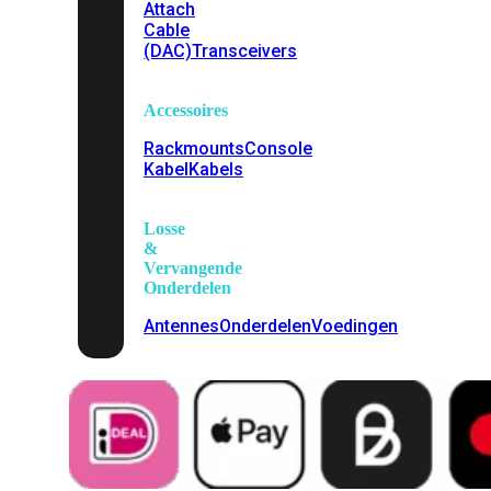
Attach
Cable
(DAC)
Transceivers
Accessoires
Rackmounts
Console
Kabel
Kabels
Losse
&
Vervangende
Onderdelen
Antennes
Onderdelen
Voedingen