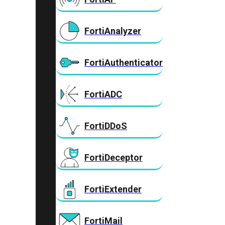
FortiAnalyzer
FortiAuthenticator
FortiADC
FortiDDoS
FortiDeceptor
FortiExtender
FortiMail