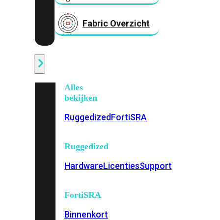
Fabric Overzicht
Industrieel
Alles
bekijken
Ruggedized
FortiSRA
Ruggedized
Hardware
Licenties
Support
FortiSRA
Binnenkort