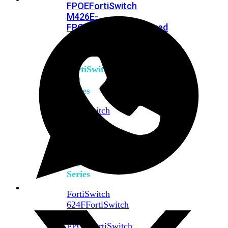
FPOE
FortiSwitch
M426E-
FPOE
FortiSwitchRugged
424F-
POE
FortiSwitch
500
Series
FortiSwitch
548D-
FPOE
FortiSwitch
600
Series
FortiSwitch
624F
FortiSwitch
624F-
FPOE
FortiSwitch