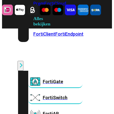
Prem
FortiCloud
Alles
bekijken
FortiClient
FortiEndpoint
Security
Fabric
Producten
FortiGate
FortiSwitch
FortiAP