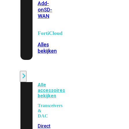
Add-
on
SD-
WAN
FortiCloud
Alles
bekijken
Accessoires
Alle
accessoires
bekijken
Transceivers
&
DAC
Direct