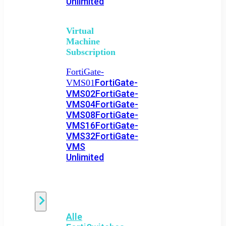
Unlimited
Virtual
Machine
Subscription
FortiGate-
FortiGate-
VMS01
VMS02
FortiGate-
VMS04
FortiGate-
VMS08
FortiGate-
VMS16
FortiGate-
VMS32
FortiGate-
VMS
Unlimited
Switch
Alle