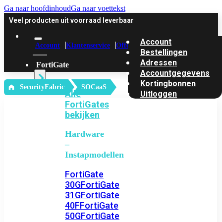
Ga naar hoofdinhoud
Ga naar voettekst
Veel producten uit voorraad leverbaar
Account
Account
Klantenservice
Offerte
Bestellingen
Adressen
FortiGate
Accountgegevens
Kortingbonnen
‎ SecurityFabric
SOCaaS
Alle
Uitloggen
FortiGates
bekijken
Hardware
–
Instapmodellen
FortiGate
30G
FortiGate
31G
FortiGate
40F
FortiGate
50G
FortiGate