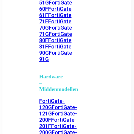
51G
FortiGate
60F
FortiGate
61F
FortiGate
71F
FortiGate
70G
FortiGate
71G
FortiGate
80F
FortiGate
81F
FortiGate
90G
FortiGate
91G
Hardware
–
Middenmodellen
FortiGate-
120G
FortiGate-
121G
FortiGate-
200F
FortiGate-
201F
FortiGate-
200G
FortiGate-