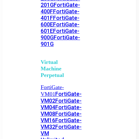
201G
FortiGate-
400F
FortiGate-
401F
FortiGate-
600E
FortiGate-
601E
FortiGate-
900G
FortiGate-
901G
Virtual
Machine
Perpetual
FortiGate-
FortiGate-
VM01
VM02
FortiGate-
VM04
FortiGate-
VM08
FortiGate-
VM16
FortiGate-
VM32
FortiGate-
VM