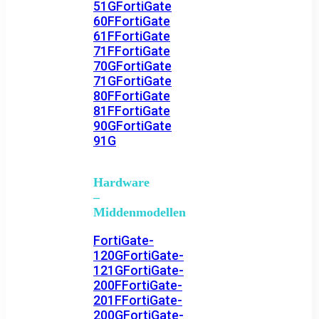
51G
FortiGate
60F
FortiGate
61F
FortiGate
71F
FortiGate
70G
FortiGate
71G
FortiGate
80F
FortiGate
81F
FortiGate
90G
FortiGate
91G
Hardware
–
Middenmodellen
FortiGate-
120G
FortiGate-
121G
FortiGate-
200F
FortiGate-
201F
FortiGate-
200G
FortiGate-