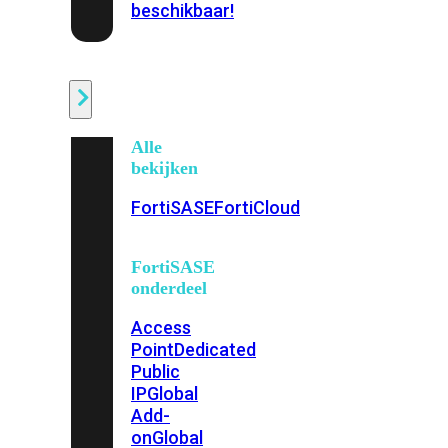
beschikbaar!
Cloud
Alle
bekijken
FortiSASE
FortiCloud
FortiSASE
onderdeel
Access
Point
Dedicated
Public
IP
Global
Add-
on
Global