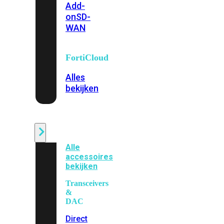
Add-
on
SD-
WAN
FortiCloud
Alles
bekijken
Accessoires
Alle
accessoires
bekijken
Transceivers
&
DAC
Direct