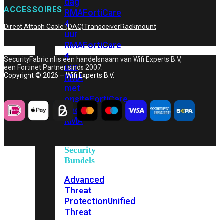
dag
ACCESSOIRES
RMA
FortiCare
4
Direct Attach Cable (DAC)
Transceiver
Rackmount
uur
RMA
FortiCare
4
SecurityFabric.nl is een handelsnaam van Wifi Experts B.V,
uur
een Fortinet Partner sinds 2007.
Copyright © 2026 – Wifi Experts B.V.
RMA
met
onsite
FortiCare
Secure
RMA
Security
Bundels
Advanced
Threat
Protection
Unified
Threat