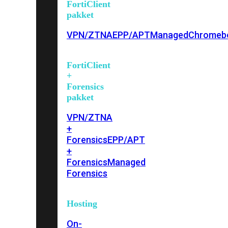
FortiClient
pakket
VPN/ZTNA
EPP/APT
Managed
Chromeb
FortiClient
+
Forensics
pakket
VPN/ZTNA
+
Forensics
EPP/APT
+
Forensics
Managed
Forensics
Hosting
On-