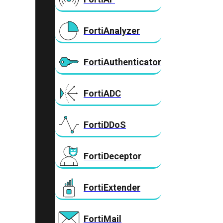
FortiAnalyzer
FortiAuthenticator
FortiADC
FortiDDoS
FortiDeceptor
FortiExtender
FortiMail