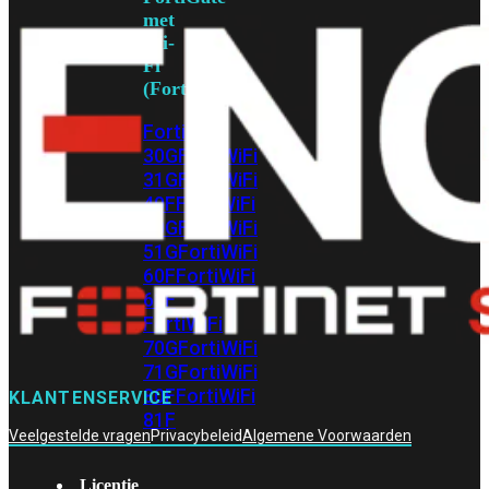
met
Wi-
Fi
(FortiWiFi)
FortiWiFi
30G
FortiWiFi
31G
FortiWiFi
40F
FortiWiFi
50G
FortiWiFi
51G
FortiWiFi
60F
FortiWiFi
61F
FortiWiFi
70G
FortiWiFi
71G
FortiWiFi
80F
FortiWiFi
KLANTENSERVICE
81F
Veelgestelde vragen
Privacybeleid
Algemene Voorwaarden
Licentie