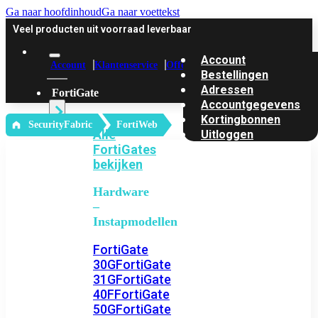
Ga naar hoofdinhoud
Ga naar voettekst
Veel producten uit voorraad leverbaar
Account
Account
Klantenservice
Offerte
Bestellingen
Adressen
FortiGate
Accountgegevens
Kortingbonnen
‎ SecurityFabric
FortiWeb
Alle
Uitloggen
FortiGates
bekijken
Hardware
–
Instapmodellen
FortiGate
30G
FortiGate
31G
FortiGate
40F
FortiGate
50G
FortiGate