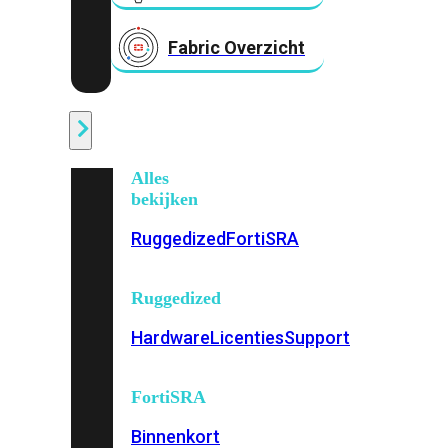
Fabric Overzicht
Industrieel
Alles
bekijken
Ruggedized
FortiSRA
Ruggedized
Hardware
Licenties
Support
FortiSRA
Binnenkort