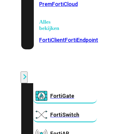
Prem
FortiCloud
Alles
bekijken
FortiClient
FortiEndpoint
Security
Fabric
Producten
FortiGate
FortiSwitch
FortiAP