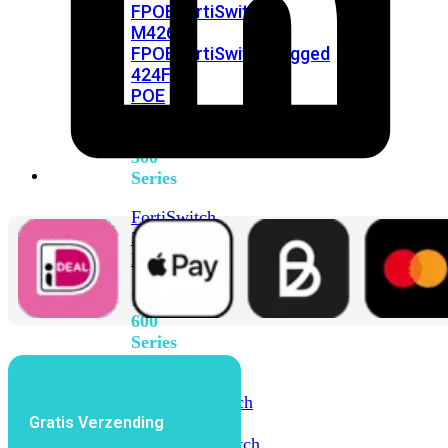
FPOE
FortiSwitch
M426E-
FPOE
FortiSwitchRugged
424F-
POE
FortiSwitch
500
Series
FortiSwitch
548D-
FPOE
FortiSwitch
600
Series
FortiSwitch
624F
FortiSwitch
Gratis Verzending
624F-
FPOE
FortiSwitch