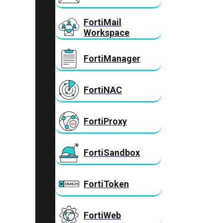
FortiMail
Workspace
FortiManager
FortiNAC
FortiProxy
FortiSandbox
FortiToken
FortiWeb