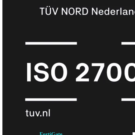
6E
Wi-
Fi
7
Wi-
Fi
Omgeving
Indoor
Outdoor
MIMO
2X2
3X3
4X4
8X8
Alles
bekijken
FortiAP
FortiWiFi
FortiGate