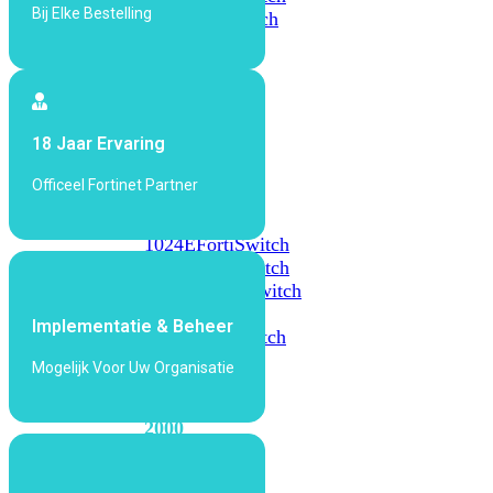
Bij Elke Bestelling
648F
FortiSwitch
648F-
FPOE
FortiSwitch
18 Jaar Ervaring
1000
Series
Officeel Fortinet Partner
FortiSwitch
1024E
FortiSwitch
1048E
FortiSwitch
T1024E
FortiSwitch
T1024F-
Implementatie & Beheer
FPOE
FortiSwitch
1048G
Mogelijk Voor Uw Organisatie
FortiSwitch
2000
Series