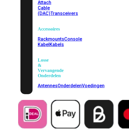
Attach
Cable
(DAC)
Transceivers
Accessoires
Rackmounts
Console
Kabel
Kabels
Losse
&
Vervangende
Onderdelen
Antennes
Onderdelen
Voedingen