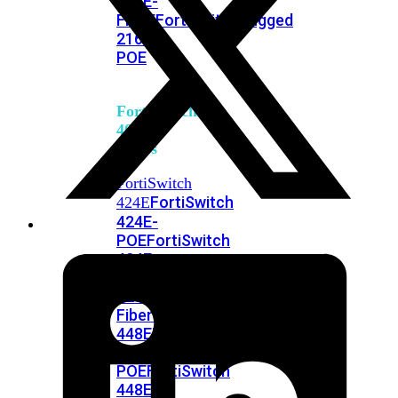
248E-
FPOE
FortiSwitchRugged
216F-
POE
FortiSwitch
400
Series
FortiSwitch
FortiSwitch
424E
424E-
POE
FortiSwitch
424E-
FPOE
FortiSwitch
424E-
Fiber
FortiSwitch
448E
FortiSwitch
448E-
POE
FortiSwitch
448E-