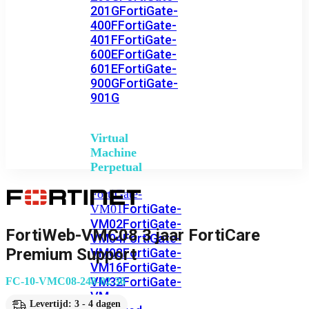
201G
FortiGate-
400F
FortiGate-
401F
FortiGate-
600E
FortiGate-
601E
FortiGate-
900G
FortiGate-
901G
Virtual
Machine
Perpetual
FortiGate-
FortiGate-
VM01
VM02
FortiGate-
FortiWeb-VMC08 3 jaar FortiCare
VM04
FortiGate-
Premium Support
VM08
FortiGate-
VM16
FortiGate-
VM32
FortiGate-
FC-10-VMC08-248-02-36
VM
Levertijd: 3 - 4 dagen