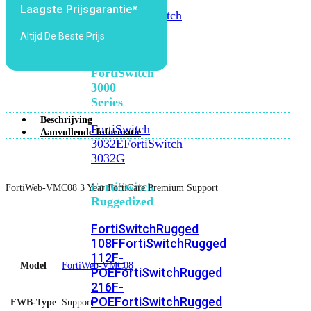
FortiSwitch
Laagste Prijsgarantie*
2048F
FortiSwitch
2048F-
Altijd De Beste Prijs
B2F
FortiSwitch
3000
Series
Beschrijving
FortiSwitch
Aanvullende Informatie
3032E
FortiSwitch
3032G
FortiSwitch
FortiWeb-VMC08 3 Year FortiCare Premium Support
Ruggedized
FortiSwitchRugged
108F
FortiSwitchRugged
112F-
Model
FortiWeb-VMC08
POE
FortiSwitchRugged
216F-
POE
FortiSwitchRugged
FWB-Type
Support