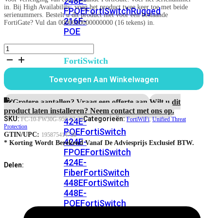
248E-
in. Bij High Availability: voeg het product twee keer toe met beide
FPOE
FortiSwitchRugged
serienummers. Bestelt u dit product niet voor een bestaande
216F-
FortiGate? Vul dan 0000000000000000 (16 tekens) in.
POE
FortiWiFi-
30G
FortiSwitch
3
400
jaar
Toevoegen Aan Winkelwagen
Series
Unified
Threat
FortiSwitch
Protection
Grotere aantallen? Vraag een offerte aan.
Wilt u dit
aantal
FortiSwitch
424E
product laten installeren? Neem contact met ons op.
SKU:
Categorieën:
FC-10-FW30G-950-02-36
FortiWiFi
,
Unified Threat
424E-
Protection
POE
FortiSwitch
GTIN/UPC:
195875414738
424E-
* Korting Wordt Berekend Vanaf De Adviesprijs Exclusief BTW.
FPOE
FortiSwitch
424E-
Delen:
Fiber
FortiSwitch
448E
FortiSwitch
448E-
POE
FortiSwitch
448E-