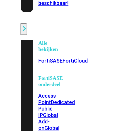
beschikbaar!
Cloud
Alle
bekijken
FortiSASE
FortiCloud
FortiSASE
onderdeel
Access
Point
Dedicated
Public
IP
Global
Add-
on
Global