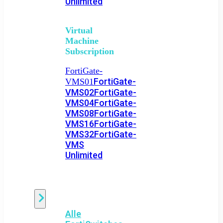
Unlimited
Virtual
Machine
Subscription
FortiGate-
FortiGate-
VMS01
VMS02
FortiGate-
VMS04
FortiGate-
VMS08
FortiGate-
VMS16
FortiGate-
VMS32
FortiGate-
VMS
Unlimited
Switch
Alle