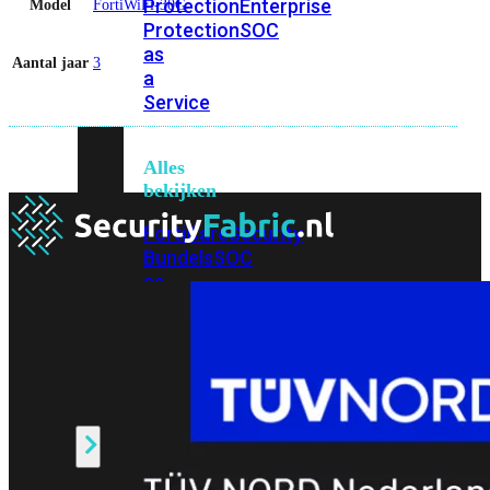
Protection
Enterprise
Model
FortiWiFi-30G
Protection
SOC
as
Aantal jaar
3
a
Service
Alles
bekijken
FortiCare
Security
Bundels
SOC
as
a
Service
Endpoint
Beveiliging