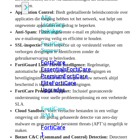
methoden.
Application Control:
Biedt gedetailleerde beleidscontrole over
Alle
applicaties die toegang hebben tot het netwerk, wat helpt om
Licenties
ongewenste applicaties en gedrag te beperken.
bekijken
Anti-Spam:
Filtert ongewenste e-mail en phishing-pogingen om
uw e-mailomgeving veilig en efficiënt te houden.
FortiCare
SSL-inspectie:
Voert inspectie uit op versleuteld verkeer om
Support
verborgen dreigingen te identificeren zonder de
gebruikerservaring te beïnvloeden.
FortiCare
FortiGuard Labs Threat Intelligence:
Regelmatige,
Essentials
FortiCare
automatische updates van de nieuwste bedreigingen en
Premium
FortiCare
beveiligingsinformatie om te zorgen dat uw netwerk altijd
Elite
FortiCare
beschermd is tegen de nieuwste dreigingen.
Upgrades
FortiCare Premium Support:
Inclusief geavanceerde
ondersteuning voor snelle probleemoplossing en een verbeterde
SLA.
FortiCare
Cloud Sandbox:
Voert verdachte bestanden in een veilige
RMA
omgeving uit om gedrag gebaseerde detectie van zero-day
malware en geavanceerde persistent threats (APT’s) mogelijk te
FortiCare
maken.
1
Botnet C&C (Command and Control) Detection:
Detecteert