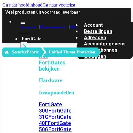
Ga naar hoofdinhoud
Ga naar voettekst
Veel producten uit voorraad leverbaar
Account
Account
Klantenservice
Offerte
Bestellingen
Adressen
FortiGate
Accountgegevens
Kortingbonnen
‎ SecurityFabric
Unified Threat Protection
Alle
Uitloggen
FortiGates
bekijken
Hardware
–
Instapmodellen
FortiGate
30G
FortiGate
31G
FortiGate
40F
FortiGate
50G
FortiGate