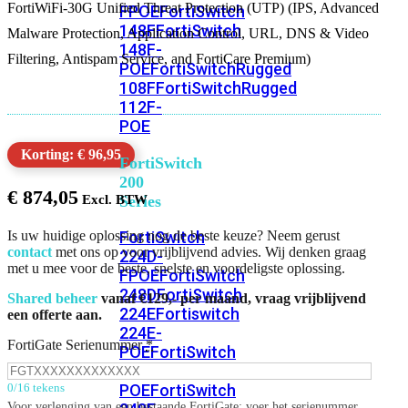
FortiWiFi-30G Unified Threat Protection (UTP) (IPS, Advanced
FPOE
FortiSwitch
148F
FortiSwitch
Malware Protection, Application Control, URL, DNS & Video
148F-
Filtering, Antispam Service, and FortiCare Premium)
POE
FortiSwitchRugged
108F
FortiSwitchRugged
112F-
POE
Korting: € 96,95
FortiSwitch
200
€
874,05
Series
FortiSwitch
Is uw huidige oplossing nog de beste keuze? Neem gerust
contact
met ons op voor vrijblijvend advies. Wij denken graag
224D-
met u mee voor de beste, snelste en voordeligste oplossing.
FPOE
FortiSwitch
248D
FortiSwitch
Shared beheer
vanaf €129,- per maand, vraag vrijblijvend
224E
Fortiswitch
een offerte aan.
224E-
FortiGate Serienummer
*
POE
FortiSwitch
248E-
POE
FortiSwitch
0/16 tekens
Voor verlenging van een bestaande FortiGate: voer het serienummer