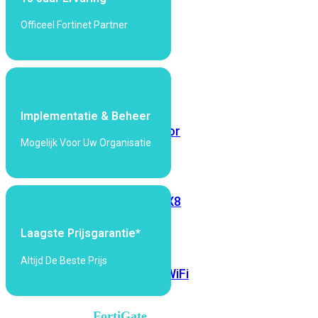
6E
Wi-
Officeel Fortinet Partner
Fi
7
Wi-
Fi
Omgeving
Implementatie & Beheer
Indoor
Outdoor
Mogelijk Voor Uw Organisatie
MIMO
2X2
3X3
4X4
8X8
Alles
Laagste Prijsgarantie*
bekijken
Altijd De Beste Prijs
FortiAP
FortiWiFi
FortiGate