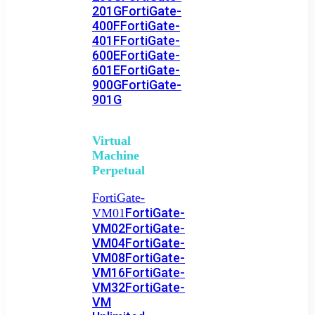
201G
FortiGate-
400F
FortiGate-
401F
FortiGate-
600E
FortiGate-
601E
FortiGate-
900G
FortiGate-
901G
Virtual
Machine
Perpetual
FortiGate-
FortiGate-
VM01
VM02
FortiGate-
VM04
FortiGate-
VM08
FortiGate-
VM16
FortiGate-
VM32
FortiGate-
VM