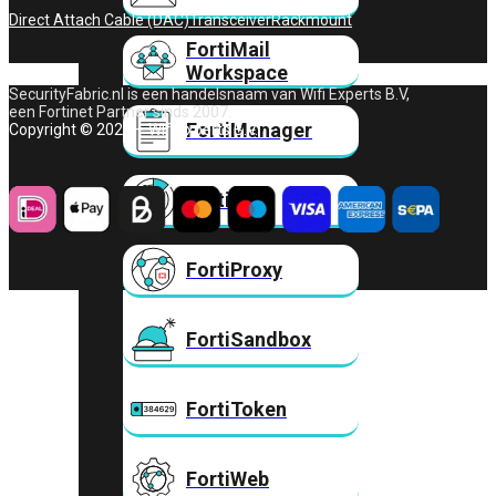
Direct Attach Cable (DAC)
Transceiver
Rackmount
FortiMail
Workspace
SecurityFabric.nl is een handelsnaam van Wifi Experts B.V,
een Fortinet Partner sinds 2007.
FortiManager
Copyright © 2026 – Wifi Experts B.V.
FortiNAC
FortiProxy
FortiSandbox
FortiToken
FortiWeb