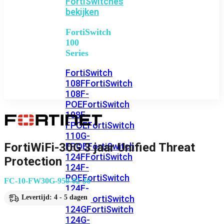
FortiSwitches
bekijken
FortiSwitch
100
Series
FortiSwitch
108F
FortiSwitch
108F-
POE
FortiSwitch
108F-
FPOE
FortiSwitch
110G-
FortiWiFi-30G 3 jaar Unified Threat
FPOE
FortiSwitch
124F
FortiSwitch
Protection
124F-
POE
FortiSwitch
FC-10-FW30G-950-02-36
124F-
FPOE
FortiSwitch
Levertijd: 4 - 5 dagen
124G
FortiSwitch
124G-