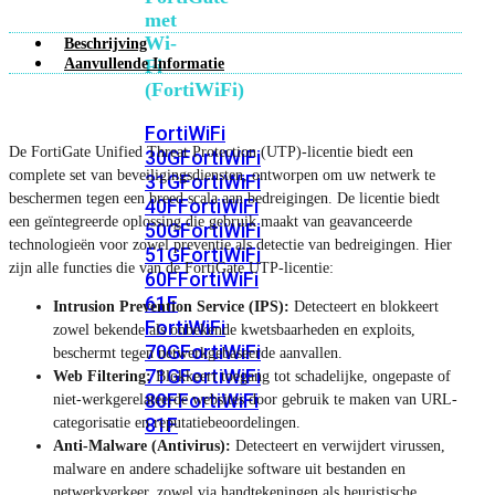
met
Wi-
Beschrijving
Aanvullende Informatie
Fi
(FortiWiFi)
FortiWiFi
De FortiGate Unified Threat Protection (UTP)-licentie biedt een
30G
FortiWiFi
complete set van beveiligingsdiensten, ontworpen om uw netwerk te
31G
FortiWiFi
beschermen tegen een breed scala aan bedreigingen. De licentie biedt
40F
FortiWiFi
een geïntegreerde oplossing die gebruik maakt van geavanceerde
50G
FortiWiFi
technologieën voor zowel preventie als detectie van bedreigingen. Hier
51G
FortiWiFi
zijn alle functies die van de FortiGate UTP-licentie:
60F
FortiWiFi
61F
Intrusion Prevention Service (IPS):
Detecteert en blokkeert
FortiWiFi
zowel bekende als onbekende kwetsbaarheden en exploits,
70G
FortiWiFi
beschermt tegen netwerkgebaseerde aanvallen.
71G
FortiWiFi
Web Filtering:
Blokkeert toegang tot schadelijke, ongepaste of
80F
FortiWiFi
niet-werkgerelateerde websites door gebruik te maken van URL-
81F
categorisatie en reputatiebeoordelingen.
Anti-Malware (Antivirus):
Detecteert en verwijdert virussen,
malware en andere schadelijke software uit bestanden en
Licentie
netwerkverkeer, zowel via handtekeningen als heuristische