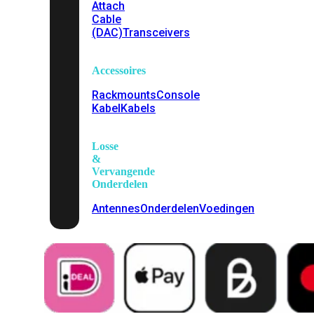
Attach
Cable
(DAC)
Transceivers
Accessoires
Rackmounts
Console
Kabel
Kabels
Losse
&
Vervangende
Onderdelen
Antennes
Onderdelen
Voedingen