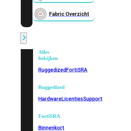
Fabric Overzicht
Industrieel
Alles
bekijken
Ruggedized
FortiSRA
Ruggedized
Hardware
Licenties
Support
FortiSRA
Binnenkort