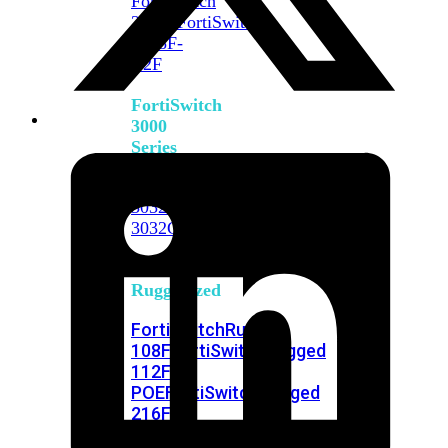
FortiSwitch
2048F
FortiSwitch
2048F-
B2F
FortiSwitch
3000
Series
FortiSwitch
3032E
FortiSwitch
3032G
FortiSwitch
Ruggedized
FortiSwitchRugged
108F
FortiSwitchRugged
112F-
POE
FortiSwitchRugged
216F-
POE
FortiSwitchRugged