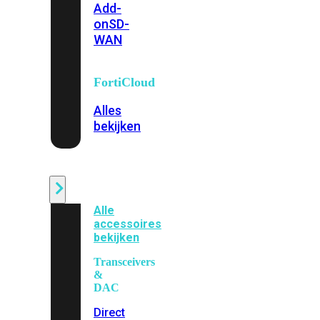
Add-
on
SD-
WAN
FortiCloud
Alles
bekijken
Accessoires
Alle
accessoires
bekijken
Transceivers
&
DAC
Direct