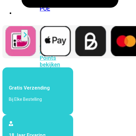
424F-
POE
WiFi
Alle
Access
Points
bekijken
Wi-
Fi
Gratis Verzending
Generatie
Bij Elke Bestelling
Wi-
Fi
5
Wi-
Fi
6
Wi-
Fi
18 Jaar Ervaring