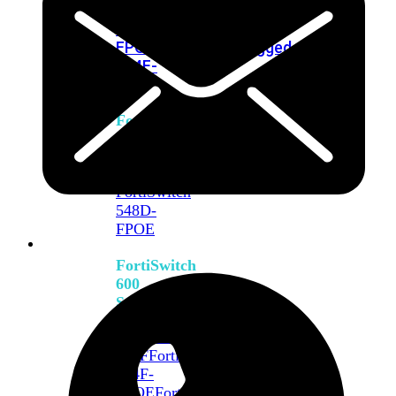
FPOE
FortiSwitch
M426E-
FPOE
FortiSwitchRugged
424F-
POE
FortiSwitch
500
Series
FortiSwitch
548D-
FPOE
FortiSwitch
600
Series
FortiSwitch
624F
FortiSwitch
624F-
FPOE
FortiSwitch