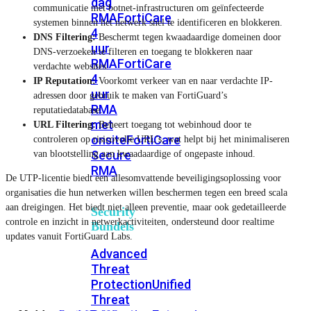
dag
communicatie met botnet-infrastructuren om geïnfecteerde
RMA
FortiCare
systemen binnen het netwerk snel te identificeren en blokkeren.
4
DNS Filtering:
Beschermt tegen kwaadaardige domeinen door
uur
DNS-verzoeken te filteren en toegang te blokkeren naar
RMA
FortiCare
verdachte websites.
4
IP Reputation:
Voorkomt verkeer van en naar verdachte IP-
uur
adressen door gebruik te maken van FortiGuard’s
RMA
reputatiedatabase.
met
URL Filtering:
Beheert toegang tot webinhoud door te
onsite
FortiCare
controleren op risicovolle URL’s, wat helpt bij het minimaliseren
Secure
van blootstelling aan kwaadaardige of ongepaste inhoud.
RMA
De UTP-licentie biedt een allesomvattende beveiligingsoplossing voor
organisaties die hun netwerken willen beschermen tegen een breed scala
aan dreigingen. Het biedt niet alleen preventie, maar ook gedetailleerde
Security
controle en inzicht in netwerkactiviteiten, ondersteund door realtime
Bundels
updates vanuit FortiGuard Labs.
Advanced
Threat
Protection
Unified
Threat