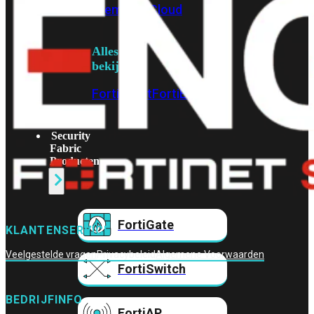
Prem
FortiCloud
Alles
bekijken
FortiClient
FortiEndpoint
Security
Fabric
Producten
FortiGate
KLANTENSERVICE
Veelgestelde vragen
Privacybeleid
Algemene Voorwaarden
FortiSwitch
BEDRIJFINFO
FortiAP