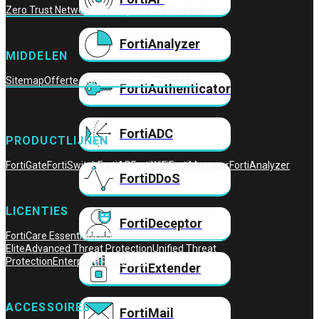
Zero Trust Networks
Wifi Experts B.V.
Contact
FortiAnalyzer
MIDDELEN
Sitemap
Offerte Aanvragen
KvK: 27306093
FortiAuthenticator
FortiADC
PRODUCTLIJNEN
FortiGate
FortiSwitch
FortiAP
FortiWiFi
FortiManager
FortiAnalyzer
FortiDDoS
LICENTIES
FortiDeceptor
FortiCare Essentials
FortiCare Premium
FortiCare
Elite
Advanced Threat Protection
Unified Threat
Protection
Enterprise Protection
FortiExtender
ACCESSOIRES
FortiMail