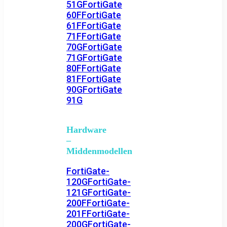
51G
FortiGate
60F
FortiGate
61F
FortiGate
71F
FortiGate
70G
FortiGate
71G
FortiGate
80F
FortiGate
81F
FortiGate
90G
FortiGate
91G
Hardware
–
Middenmodellen
FortiGate-
120G
FortiGate-
121G
FortiGate-
200F
FortiGate-
201F
FortiGate-
200G
FortiGate-