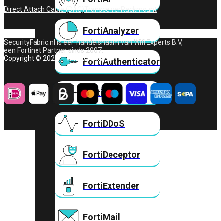
Direct Attach Cable (DAC)
Transceiver
Rackmount
FortiAnalyzer
SecurityFabric.nl is een handelsnaam van Wifi Experts B.V,
een Fortinet Partner sinds 2007.
Copyright © 2026 – Wifi Experts B.V.
FortiAuthenticator
FortiADC
FortiDDoS
FortiDeceptor
FortiExtender
FortiMail