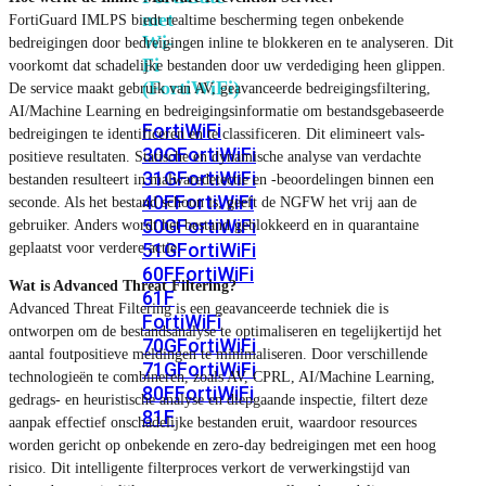
met
FortiGuard IMLPS biedt realtime bescherming tegen onbekende
Wi-
bedreigingen door bedreigingen inline te blokkeren en te analyseren. Dit
Fi
voorkomt dat schadelijke bestanden door uw verdediging heen glippen.
(FortiWiFi)
De service maakt gebruik van AV, geavanceerde bedreigingsfiltering,
AI/Machine Learning en bedreigingsinformatie om bestandsgebaseerde
FortiWiFi
bedreigingen te identificeren en te classificeren. Dit elimineert vals-
30G
FortiWiFi
positieve resultaten. Statische en dynamische analyse van verdachte
31G
FortiWiFi
bestanden resulteert in malwaredetectie en -beoordelingen binnen een
40F
FortiWiFi
seconde. Als het bestand schoon is, geeft de NGFW het vrij aan de
50G
FortiWiFi
gebruiker. Anders wordt het bestand geblokkeerd en in quarantaine
51G
FortiWiFi
geplaatst voor verdere actie.
60F
FortiWiFi
Wat is Advanced Threat Filtering?
61F
Advanced Threat Filtering is een geavanceerde techniek die is
FortiWiFi
ontworpen om de bestandsanalyse te optimaliseren en tegelijkertijd het
70G
FortiWiFi
aantal foutpositieve meldingen te minimaliseren. Door verschillende
71G
FortiWiFi
technologieën te combineren, zoals AV, CPRL, AI/Machine Learning,
80F
FortiWiFi
gedrags- en heuristische analyse en diepgaande inspectie, filtert deze
81F
aanpak effectief onschadelijke bestanden eruit, waardoor resources
worden gericht op onbekende en zero-day bedreigingen met een hoog
risico. Dit intelligente filterproces verkort de verwerkingstijd van
Licentie