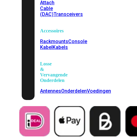
Attach
Cable
(DAC)
Transceivers
Accessoires
Rackmounts
Console
Kabel
Kabels
Losse
&
Vervangende
Onderdelen
Antennes
Onderdelen
Voedingen