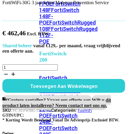
FortiWiFi-30G 3 jaar Inline Malware Prevention Service
FPOE
FortiSwitch
148F
FortiSwitch
148F-
POE
FortiSwitchRugged
108F
FortiSwitchRugged
€
462,46
112F-
POE
Shared beheer
vanaf €129,- per maand, vraag vrijblijvend
een offerte aan.
FortiSwitch
200
Series
FortiWiFi-
30G
FortiSwitch
3
jaar
224D-
Toevoegen Aan Winkelwagen
Inline
FPOE
FortiSwitch
Malware
248D
FortiSwitch
Prevention
Grotere aantallen? Vraag een offerte aan.
Wilt u dit
224E
Fortiswitch
Service
product laten installeren? Neem contact met ons op.
224E-
aantal
SKU:
Categorieën:
FC-10-FW30G-577-02-36
FortiWiFi
POE
FortiSwitch
GTIN/UPC:
* Korting Wordt Berekend Vanaf De Adviesprijs Exclusief BTW.
248E-
POE
FortiSwitch
Delen: