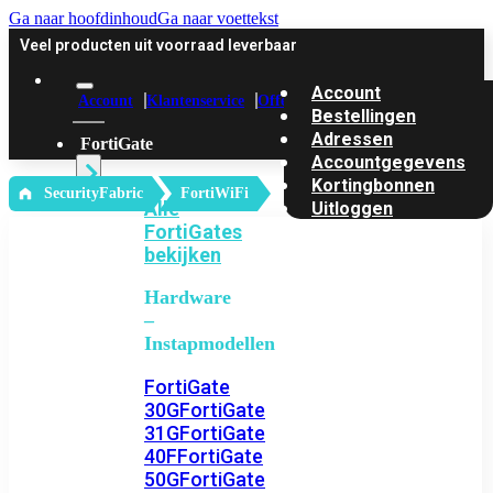
Ga naar hoofdinhoud
Ga naar voettekst
Veel producten uit voorraad leverbaar
Account
Account
Klantenservice
Offerte
Bestellingen
Adressen
FortiGate
Accountgegevens
Kortingbonnen
‎ SecurityFabric
FortiWiFi
Alle
Uitloggen
FortiGates
bekijken
Hardware
–
Instapmodellen
FortiGate
30G
FortiGate
31G
FortiGate
40F
FortiGate
50G
FortiGate