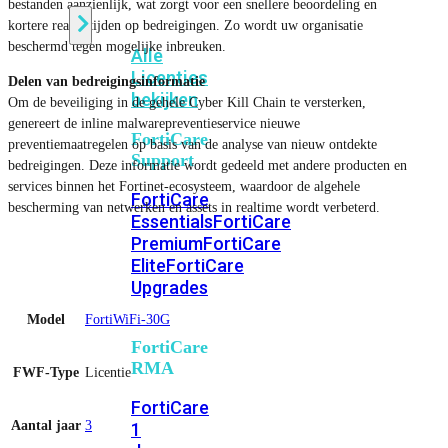
bestanden aanzienlijk, wat zorgt voor een snellere beoordeling en
kortere reactietijden op bedreigingen. Zo wordt uw organisatie
beschermd tegen mogelijke inbreuken.
Alle
Licenties
Delen van bedreigingsinformatie
bekijken
Om de beveiliging in de gehele Cyber ​​Kill Chain te versterken,
genereert de inline malwarepreventieservice nieuwe
FortiCare
preventiemaatregelen op basis van de analyse van nieuw ontdekte
Support
bedreigingen. Deze informatie wordt gedeeld met andere producten en
services binnen het Fortinet-ecosysteem, waardoor de algehele
FortiCare
bescherming van netwerken en assets in realtime wordt verbeterd.
Essentials
FortiCare
Premium
FortiCare
Elite
FortiCare
Upgrades
Model
FortiWiFi-30G
FortiCare
RMA
FWF-Type
Licentie
FortiCare
Aantal jaar
3
1