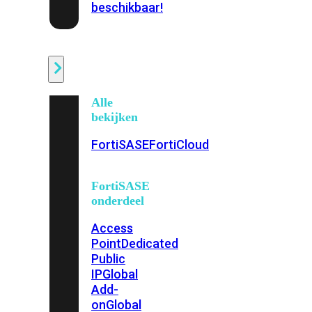
beschikbaar!
Cloud
Alle
bekijken
FortiSASE
FortiCloud
FortiSASE
onderdeel
Access
Point
Dedicated
Public
IP
Global
Add-
on
Global