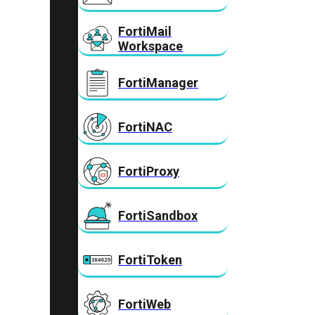
FortiMail
Workspace
FortiManager
FortiNAC
FortiProxy
FortiSandbox
FortiToken
FortiWeb