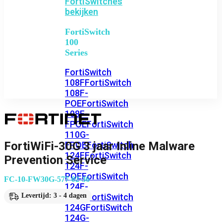
FortiSwitches
bekijken
FortiSwitch
100
Series
FortiSwitch
108F
FortiSwitch
108F-
POE
FortiSwitch
108F-
FPOE
FortiSwitch
110G-
FortiWiFi-30G 3 jaar Inline Malware
FPOE
FortiSwitch
124F
FortiSwitch
Prevention Service
124F-
POE
FortiSwitch
FC-10-FW30G-577-02-36
124F-
FPOE
FortiSwitch
Levertijd: 3 - 4 dagen
124G
FortiSwitch
124G-