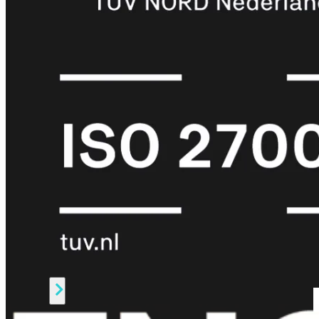
Protection
Enterprise
Protection
SOC
as
a
Service
Alles
bekijken
FortiCare
Security
Bundels
SOC
as
a
Service
Endpoint
Beveiliging