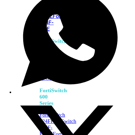
FPOE
FortiSwitch
M426E-
FPOE
FortiSwitchRugged
424F-
POE
FortiSwitch
500
Series
FortiSwitch
548D-
FPOE
FortiSwitch
600
Series
FortiSwitch
624F
FortiSwitch
624F-
FPOE
FortiSwitch