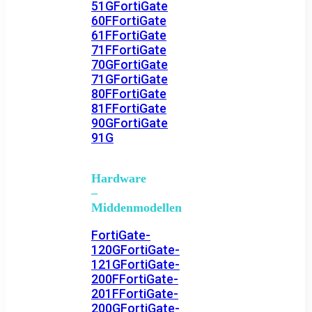
51G
FortiGate
60F
FortiGate
61F
FortiGate
71F
FortiGate
70G
FortiGate
71G
FortiGate
80F
FortiGate
81F
FortiGate
90G
FortiGate
91G
Hardware
–
Middenmodellen
FortiGate-
120G
FortiGate-
121G
FortiGate-
200F
FortiGate-
201F
FortiGate-
200G
FortiGate-