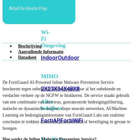
6E
Wi-
Altijd De Beste Prijs
Fi
7
Wi-
Fi
Omgeving
Beschrijving
Aanvullende Informatie
Indoor
Outdoor
Datasheet
MIMO
De FortiGuard AI-Powered Inline Malware Prevention Service
2X2
3X3
4X4
8X8
beschermt tegen onbekende bedreigingen door al het onbekende en
verdachte verkeer op de NGFW te blokkeren. De service maakt gebruik
Alles
van een combinatie van antivirus, geavanceerde bedreigingsfiltering,
bekijken
statische en dynamische analyse, diepe neurale netwerken, AI/Machine
Learning en bedreigingsinformatie van FortiGuard Labs om realtime
FortiAP
FortiWiFi
conclusies te trekken zonder de productiviteit of beveiliging in gevaar te
brengen.
FortiGate
Hoe werkt de Inline Malware Prevention Service?