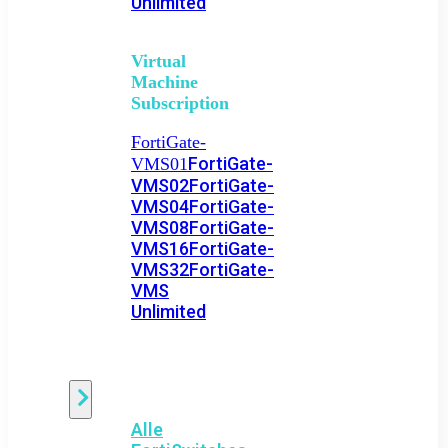
Unlimited
Virtual
Machine
Subscription
FortiGate-
FortiGate-
VMS01
VMS02
FortiGate-
VMS04
FortiGate-
VMS08
FortiGate-
VMS16
FortiGate-
VMS32
FortiGate-
VMS
Unlimited
Switch
Alle