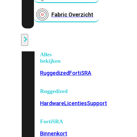
Fabric Overzicht
Industrieel
Alles
bekijken
Ruggedized
FortiSRA
Ruggedized
Hardware
Licenties
Support
FortiSRA
Binnenkort