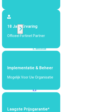
424F-
POE
WiFi
18 Jaar Ervaring
Officeel Fortinet Partner
Alle
Access
Points
bekijken
Wi-
Implementatie & Beheer
Fi
Generatie
Mogelijk Voor Uw Organisatie
Wi-
Fi
5
Wi-
Fi
6
Wi-
Laagste Prijsgarantie*
Fi