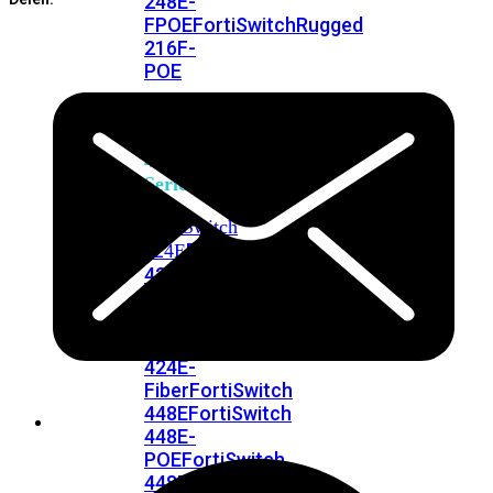
248E-
FPOE
FortiSwitchRugged
216F-
POE
FortiSwitch
400
Series
FortiSwitch
FortiSwitch
424E
424E-
POE
FortiSwitch
424E-
FPOE
FortiSwitch
424E-
Fiber
FortiSwitch
448E
FortiSwitch
448E-
POE
FortiSwitch
448E-