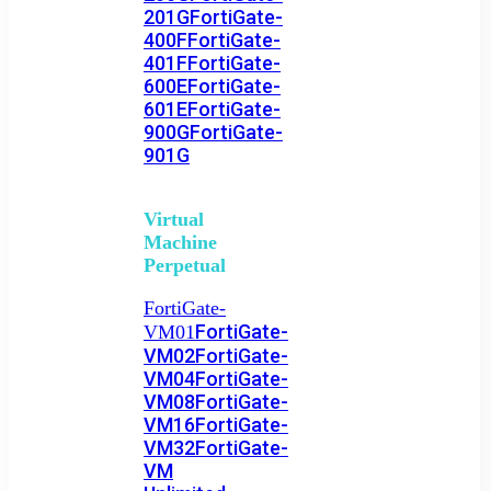
201G
FortiGate-
400F
FortiGate-
401F
FortiGate-
600E
FortiGate-
601E
FortiGate-
900G
FortiGate-
901G
Virtual
Machine
Perpetual
FortiGate-
FortiGate-
VM01
VM02
FortiGate-
VM04
FortiGate-
VM08
FortiGate-
VM16
FortiGate-
VM32
FortiGate-
VM