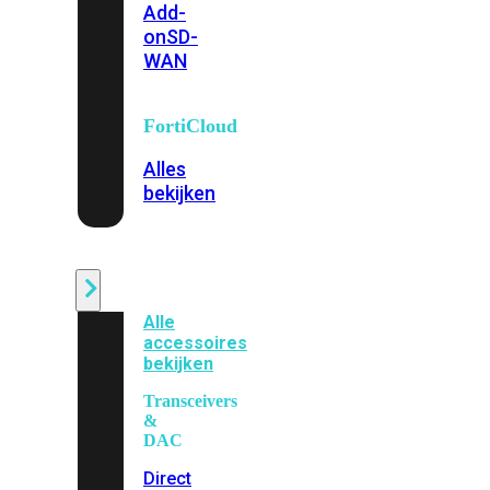
Add-
on
SD-
WAN
FortiCloud
Alles
bekijken
Accessoires
Alle
accessoires
bekijken
Transceivers
&
DAC
Direct