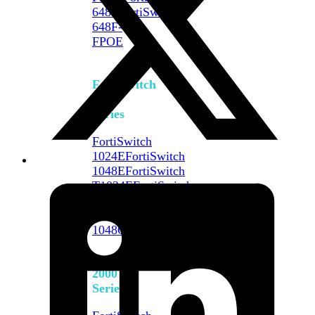
648F
FortiSwitch
648F-
FPOE
FortiSwitch
1000
Series
FortiSwitch
1024E
FortiSwitch
1048E
FortiSwitch
T1024E
FortiSwitch
T1024F-
FPOE
FortiSwitch
1048G
FortiSwitch
2000
Series