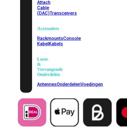
Attach
Cable
(DAC)
Transceivers
Accessoires
Rackmounts
Console
Kabel
Kabels
Losse
&
Vervangende
Onderdelen
Antennes
Onderdelen
Voedingen