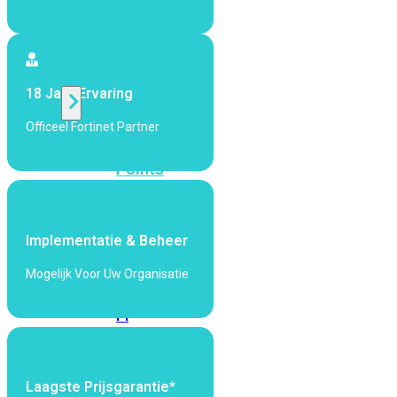
424F-
POE
WiFi
18 Jaar Ervaring
Officeel Fortinet Partner
Alle
Access
Points
bekijken
Wi-
Implementatie & Beheer
Fi
Generatie
Mogelijk Voor Uw Organisatie
Wi-
Fi
5
Wi-
Fi
6
Wi-
Laagste Prijsgarantie*
Fi