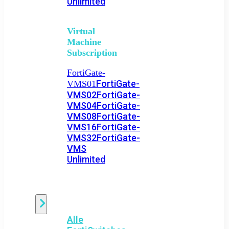
Unlimited
Virtual
Machine
Subscription
FortiGate-
FortiGate-
VMS01
VMS02
FortiGate-
VMS04
FortiGate-
VMS08
FortiGate-
VMS16
FortiGate-
VMS32
FortiGate-
VMS
Unlimited
Switch
Alle