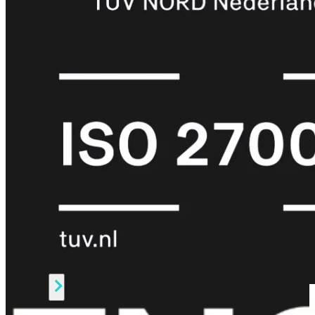
Protection
Enterprise
Protection
SOC
as
a
Service
Alles
bekijken
FortiCare
Security
Bundels
SOC
as
a
Service
Endpoint
Beveiliging