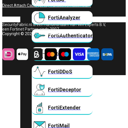
Direct Attach Cable (DAC)
Transceiver
Rackmount
FortiAnalyzer
SecurityFabric.nl is een handelsnaam van Wifi Experts B.V,
een Fortinet Partner sinds 2007.
Copyright © 2026 – Wifi Experts B.V.
FortiAuthenticator
FortiADC
FortiDDoS
FortiDeceptor
FortiExtender
FortiMail