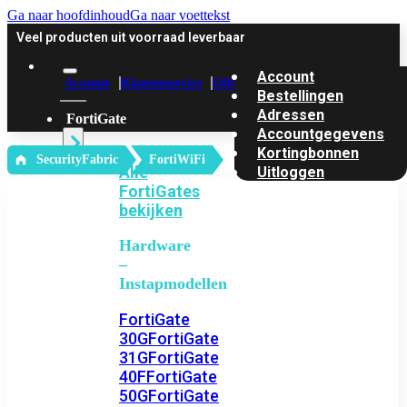
Ga naar hoofdinhoud
Ga naar voettekst
Veel producten uit voorraad leverbaar
Account
Account
Klantenservice
Offerte
Bestellingen
Adressen
FortiGate
Accountgegevens
Kortingbonnen
‎ SecurityFabric
FortiWiFi
Alle
Uitloggen
FortiGates
bekijken
Hardware
–
Instapmodellen
FortiGate
30G
FortiGate
31G
FortiGate
40F
FortiGate
50G
FortiGate