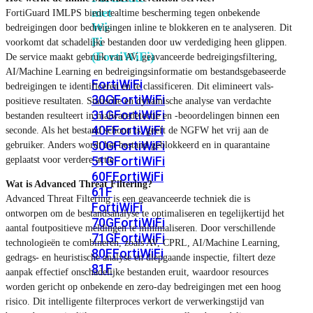
met
FortiGuard IMLPS biedt realtime bescherming tegen onbekende
Wi-
bedreigingen door bedreigingen inline te blokkeren en te analyseren. Dit
Fi
voorkomt dat schadelijke bestanden door uw verdediging heen glippen.
(FortiWiFi)
De service maakt gebruik van AV, geavanceerde bedreigingsfiltering,
AI/Machine Learning en bedreigingsinformatie om bestandsgebaseerde
FortiWiFi
bedreigingen te identificeren en te classificeren. Dit elimineert vals-
30G
FortiWiFi
positieve resultaten. Statische en dynamische analyse van verdachte
31G
FortiWiFi
bestanden resulteert in malwaredetectie en -beoordelingen binnen een
40F
FortiWiFi
seconde. Als het bestand schoon is, geeft de NGFW het vrij aan de
50G
FortiWiFi
gebruiker. Anders wordt het bestand geblokkeerd en in quarantaine
51G
FortiWiFi
geplaatst voor verdere actie.
60F
FortiWiFi
Wat is Advanced Threat Filtering?
61F
Advanced Threat Filtering is een geavanceerde techniek die is
FortiWiFi
ontworpen om de bestandsanalyse te optimaliseren en tegelijkertijd het
70G
FortiWiFi
aantal foutpositieve meldingen te minimaliseren. Door verschillende
71G
FortiWiFi
technologieën te combineren, zoals AV, CPRL, AI/Machine Learning,
80F
FortiWiFi
gedrags- en heuristische analyse en diepgaande inspectie, filtert deze
81F
aanpak effectief onschadelijke bestanden eruit, waardoor resources
worden gericht op onbekende en zero-day bedreigingen met een hoog
risico. Dit intelligente filterproces verkort de verwerkingstijd van
Licentie