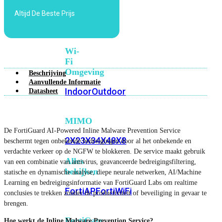
6E
Wi-
Altijd De Beste Prijs
Fi
7
Wi-
Fi
Omgeving
Beschrijving
Aanvullende Informatie
Indoor
Outdoor
Datasheet
MIMO
De FortiGuard AI-Powered Inline Malware Prevention Service
2X2
3X3
4X4
8X8
beschermt tegen onbekende bedreigingen door al het onbekende en
verdachte verkeer op de NGFW te blokkeren. De service maakt gebruik
Alles
van een combinatie van antivirus, geavanceerde bedreigingsfiltering,
bekijken
statische en dynamische analyse, diepe neurale netwerken, AI/Machine
Learning en bedreigingsinformatie van FortiGuard Labs om realtime
FortiAP
FortiWiFi
conclusies te trekken zonder de productiviteit of beveiliging in gevaar te
brengen.
FortiGate
Hoe werkt de Inline Malware Prevention Service?