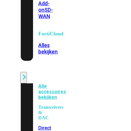
Add-
on
SD-
WAN
FortiCloud
Alles
bekijken
Accessoires
Alle
accessoires
bekijken
Transceivers
&
DAC
Direct