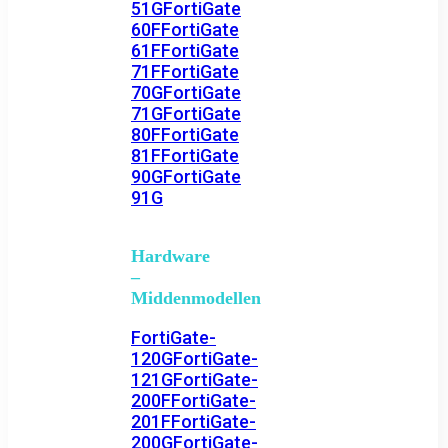
51G
FortiGate
60F
FortiGate
61F
FortiGate
71F
FortiGate
70G
FortiGate
71G
FortiGate
80F
FortiGate
81F
FortiGate
90G
FortiGate
91G
Hardware
–
Middenmodellen
FortiGate-
120G
FortiGate-
121G
FortiGate-
200F
FortiGate-
201F
FortiGate-
200G
FortiGate-