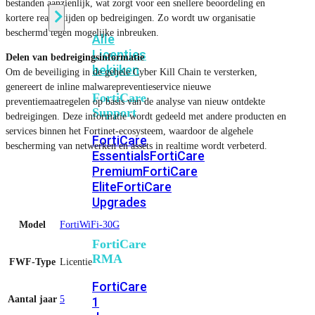
bestanden aanzienlijk, wat zorgt voor een snellere beoordeling en
kortere reactietijden op bedreigingen. Zo wordt uw organisatie
beschermd tegen mogelijke inbreuken.
Alle
Licenties
Delen van bedreigingsinformatie
bekijken
Om de beveiliging in de gehele Cyber ​​Kill Chain te versterken,
genereert de inline malwarepreventieservice nieuwe
FortiCare
preventiemaatregelen op basis van de analyse van nieuw ontdekte
Support
bedreigingen. Deze informatie wordt gedeeld met andere producten en
services binnen het Fortinet-ecosysteem, waardoor de algehele
FortiCare
bescherming van netwerken en assets in realtime wordt verbeterd.
Essentials
FortiCare
Premium
FortiCare
Elite
FortiCare
Upgrades
Model
FortiWiFi-30G
FortiCare
RMA
FWF-Type
Licentie
FortiCare
Aantal jaar
5
1