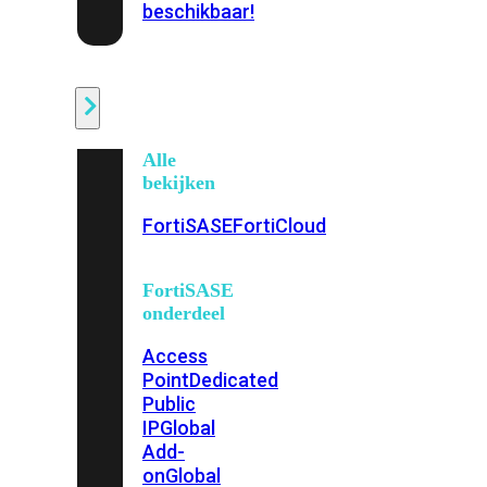
beschikbaar!
Cloud
Alle
bekijken
FortiSASE
FortiCloud
FortiSASE
onderdeel
Access
Point
Dedicated
Public
IP
Global
Add-
on
Global