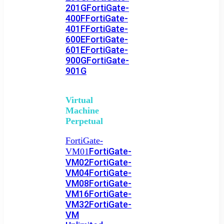
201G
FortiGate-
400F
FortiGate-
401F
FortiGate-
600E
FortiGate-
601E
FortiGate-
900G
FortiGate-
901G
Virtual
Machine
Perpetual
FortiGate-
FortiGate-
VM01
VM02
FortiGate-
VM04
FortiGate-
VM08
FortiGate-
VM16
FortiGate-
VM32
FortiGate-
VM