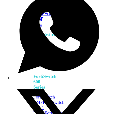
FPOE
FortiSwitch
M426E-
FPOE
FortiSwitchRugged
424F-
POE
FortiSwitch
500
Series
FortiSwitch
548D-
FPOE
FortiSwitch
600
Series
FortiSwitch
624F
FortiSwitch
624F-
FPOE
FortiSwitch