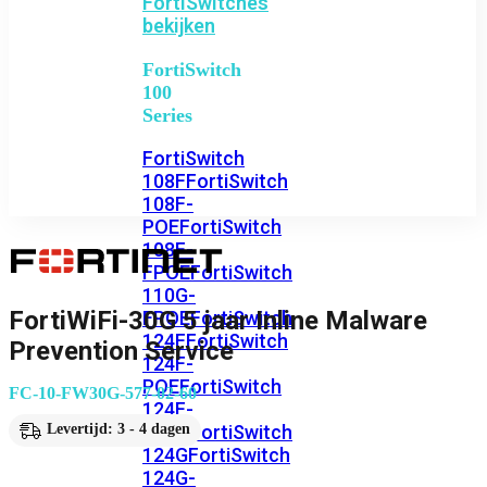
FortiSwitches
bekijken
FortiSwitch
100
Series
FortiSwitch
108F
FortiSwitch
108F-
POE
FortiSwitch
108F-
FPOE
FortiSwitch
110G-
FortiWiFi-30G 5 jaar Inline Malware
FPOE
FortiSwitch
124F
FortiSwitch
Prevention Service
124F-
POE
FortiSwitch
FC-10-FW30G-577-02-60
124F-
FPOE
FortiSwitch
Levertijd: 3 - 4 dagen
124G
FortiSwitch
124G-