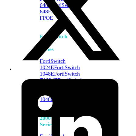
648F
FortiSwitch
648F-
FPOE
FortiSwitch
1000
Series
FortiSwitch
1024E
FortiSwitch
1048E
FortiSwitch
T1024E
FortiSwitch
T1024F-
FPOE
FortiSwitch
1048G
FortiSwitch
2000
Series