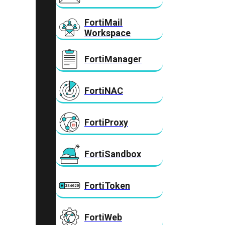
FortiMail
Workspace
FortiManager
FortiNAC
FortiProxy
FortiSandbox
FortiToken
FortiWeb