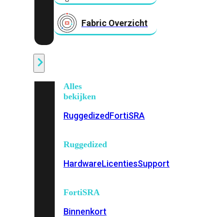
Fabric Overzicht
Industrieel
Alles
bekijken
Ruggedized
FortiSRA
Ruggedized
Hardware
Licenties
Support
FortiSRA
Binnenkort