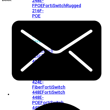
248E-
FPOE
FortiSwitchRugged
216F-
POE
FortiSwitch
400
Series
FortiSwitch
FortiSwitch
424E
424E-
POE
FortiSwitch
424E-
FPOE
FortiSwitch
424E-
Fiber
FortiSwitch
448E
FortiSwitch
448E-
POE
FortiSwitch
448E-