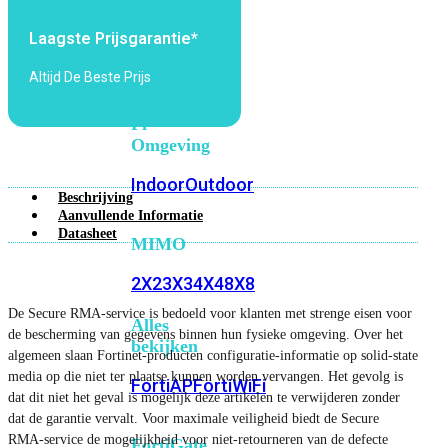
6E
Wi-
Fi
Laagste Prijsgarantie*
7
Altijd De Beste Prijs
Wi-
Fi
Omgeving
Indoor
Outdoor
Beschrijving
Aanvullende Informatie
Datasheet
MIMO
2X2
3X3
4X4
8X8
De Secure RMA-service is bedoeld voor klanten met strenge eisen voor
Alles
de bescherming van gegevens binnen hun fysieke omgeving. Over het
bekijken
algemeen slaan Fortinet-producten configuratie-informatie op solid-state
media op die niet ter plaatse kunnen worden vervangen. Het gevolg is
FortiAP
FortiWiFi
dat dit niet het geval is mogelijk deze artikelen te verwijderen zonder
dat de garantie vervalt. Voor maximale veiligheid biedt de Secure
RMA-service de mogelijkheid voor niet-retourneren van de defecte
FortiGate