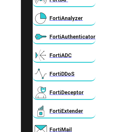
FortiAnalyzer
FortiAuthenticator
FortiADC
FortiDDoS
FortiDeceptor
FortiExtender
FortiMail