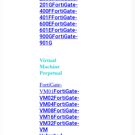
201G
FortiGate-
400F
FortiGate-
401F
FortiGate-
600E
FortiGate-
601E
FortiGate-
900G
FortiGate-
901G
Virtual
Machine
Perpetual
FortiGate-
FortiGate-
VM01
VM02
FortiGate-
VM04
FortiGate-
VM08
FortiGate-
VM16
FortiGate-
VM32
FortiGate-
VM