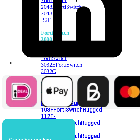
FortiSwitch
2048F
FortiSwitch
2048F-
B2F
FortiSwitch
3000
Series
FortiSwitch
3032E
FortiSwitch
3032G
FortiSwitch
Ruggedized
FortiSwitchRugged
108F
FortiSwitchRugged
112F-
POE
FortiSwitchRugged
216F-
POE
FortiSwitchRugged
Gratis Verzending