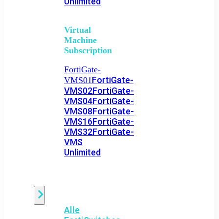
Unlimited
Virtual
Machine
Subscription
FortiGate-
FortiGate-
VMS01
VMS02
FortiGate-
VMS04
FortiGate-
VMS08
FortiGate-
VMS16
FortiGate-
VMS32
FortiGate-
VMS
Unlimited
Switch
Alle