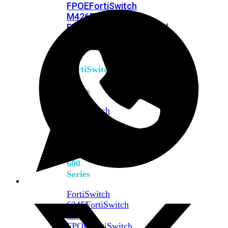
FPOE
FortiSwitch
M426E-
FPOE
FortiSwitchRugged
424F-
POE
FortiSwitch
500
Series
FortiSwitch
548D-
FPOE
FortiSwitch
600
Series
FortiSwitch
624F
FortiSwitch
624F-
FPOE
FortiSwitch