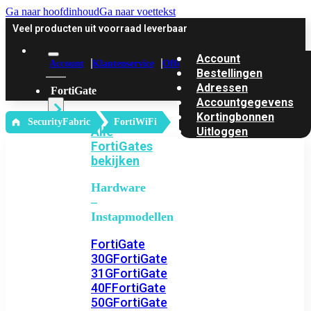
Ga naar hoofdinhoud
Ga naar voettekst
Veel producten uit voorraad leverbaar
Account
Account
Klantenservice
Offerte
Bestellingen
Adressen
FortiGate
Accountgegevens
Kortingbonnen
‎ SecurityFabric
FortiWiFi
Alle
Uitloggen
FortiGates
bekijken
Hardware
–
Instapmodellen
FortiGate
30G
FortiGate
31G
FortiGate
40F
FortiGate
50G
FortiGate