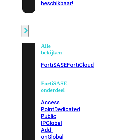
beschikbaar!
Cloud
Alle
bekijken
FortiSASE
FortiCloud
FortiSASE
onderdeel
Access
Point
Dedicated
Public
IP
Global
Add-
on
Global