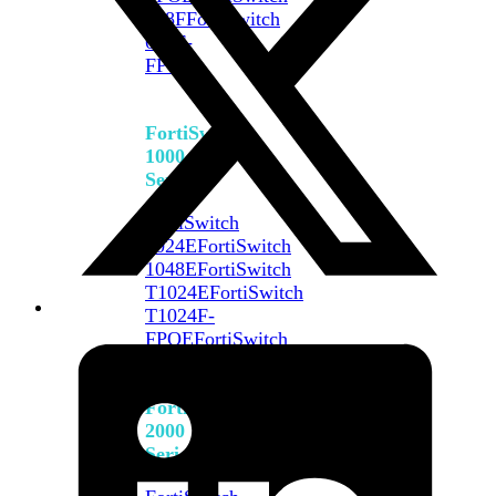
648F
FortiSwitch
648F-
FPOE
FortiSwitch
1000
Series
FortiSwitch
1024E
FortiSwitch
1048E
FortiSwitch
T1024E
FortiSwitch
T1024F-
FPOE
FortiSwitch
1048G
FortiSwitch
2000
Series