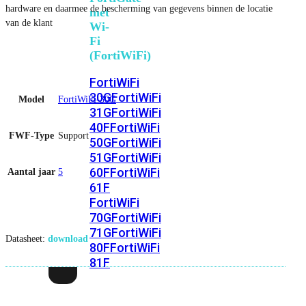
hardware en daarmee de bescherming van gegevens binnen de locatie
met
van de klant
Wi-
Fi
(FortiWiFi)
FortiWiFi
30G
FortiWiFi
Model
FortiWiFi-30G
31G
FortiWiFi
40F
FortiWiFi
FWF-Type
Support
50G
FortiWiFi
51G
FortiWiFi
60F
FortiWiFi
Aantal jaar
5
61F
FortiWiFi
70G
FortiWiFi
71G
FortiWiFi
Datasheet:
download
80F
FortiWiFi
81F
Licentie