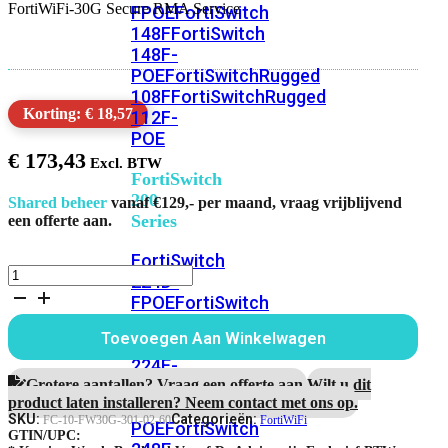
FortiWiFi-30G Secure RMA Service
FPOE
FortiSwitch
148F
FortiSwitch
148F-
POE
FortiSwitchRugged
108F
FortiSwitchRugged
Korting: € 18,57
112F-
POE
€
173,43
FortiSwitch
200
Shared beheer
vanaf €129,- per maand, vraag vrijblijvend
Series
een offerte aan.
FortiSwitch
FortiWiFi-
224D-
30G
FPOE
FortiSwitch
5
248D
FortiSwitch
Jaar
Toevoegen Aan Winkelwagen
224E
Fortiswitch
Secure
RMA
224E-
Service
Grotere aantallen? Vraag een offerte aan.
Wilt u dit
POE
FortiSwitch
aantal
product laten installeren? Neem contact met ons op.
248E-
SKU:
Categorieën:
FC-10-FW30G-301-02-60
FortiWiFi
POE
FortiSwitch
GTIN/UPC: