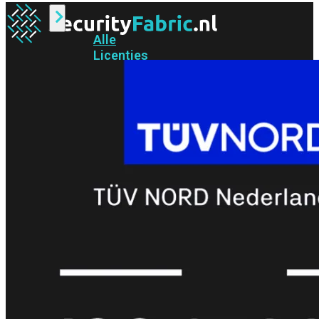
Alle
Licenties
bekijken
FortiCare
Support
FortiCare
Essentials
FortiCare
Premium
FortiCare
Elite
FortiCare
Upgrades
FortiCare
RMA
FortiCare
1