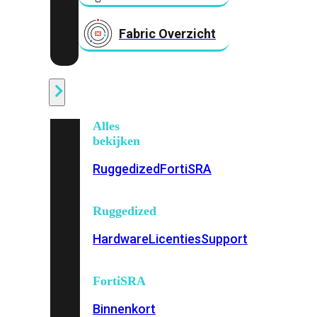
Fabric Overzicht
Industrieel
Alles
bekijken
Ruggedized
FortiSRA
Ruggedized
Hardware
Licenties
Support
FortiSRA
Binnenkort