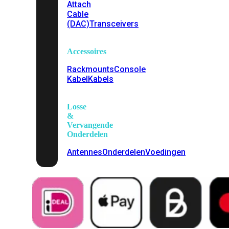
Attach
Cable
(DAC)
Transceivers
Accessoires
Rackmounts
Console
Kabel
Kabels
Losse
&
Vervangende
Onderdelen
Antennes
Onderdelen
Voedingen