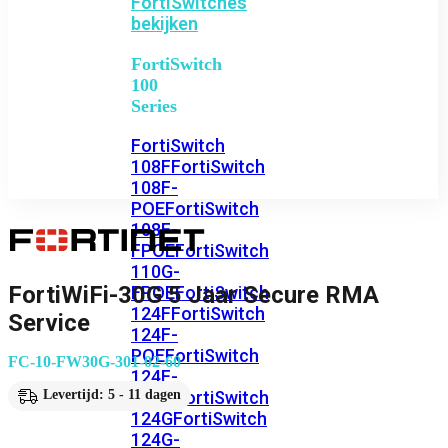
FortiSwitches
bekijken
FortiSwitch
100
Series
FortiSwitch
108F
FortiSwitch
108F-
POE
FortiSwitch
108F-
FPOE
FortiSwitch
110G-
FortiWiFi-30G 5 Jaar Secure RMA
FPOE
FortiSwitch
124F
FortiSwitch
Service
124F-
POE
FortiSwitch
FC-10-FW30G-301-02-60
124F-
FPOE
FortiSwitch
Levertijd: 5 - 11 dagen
124G
FortiSwitch
124G-