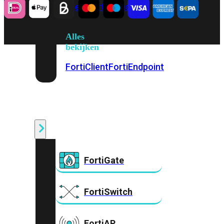
Prem
FortiCloud
Alles
bekijken
FortiClient
FortiEndpoint
Security
Fabric
Producten
FortiGate
FortiSwitch
FortiAP