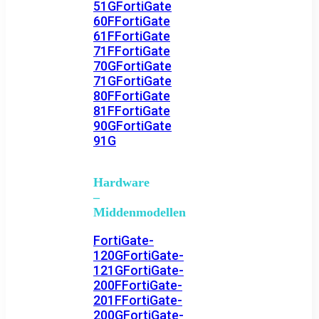
51G
FortiGate
60F
FortiGate
61F
FortiGate
71F
FortiGate
70G
FortiGate
71G
FortiGate
80F
FortiGate
81F
FortiGate
90G
FortiGate
91G
Hardware
–
Middenmodellen
FortiGate-
120G
FortiGate-
121G
FortiGate-
200F
FortiGate-
201F
FortiGate-
200G
FortiGate-