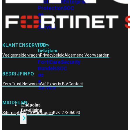
Protection
Enterprise
Protection
SOC
as
a
Service
Alles
KLANTENSERVICE
bekijken
Veelgestelde vragen
Privacybeleid
Algemene Voorwaarden
FortiCare
Security
Bundels
SOC
BEDRIJFINFO
as
a
Zero Trust Networks
Wifi Experts B.V.
Contact
Service
MIDDELEN
Endpoint
Beveiliging
Sitemap
Offerte Aanvragen
KvK: 27306093