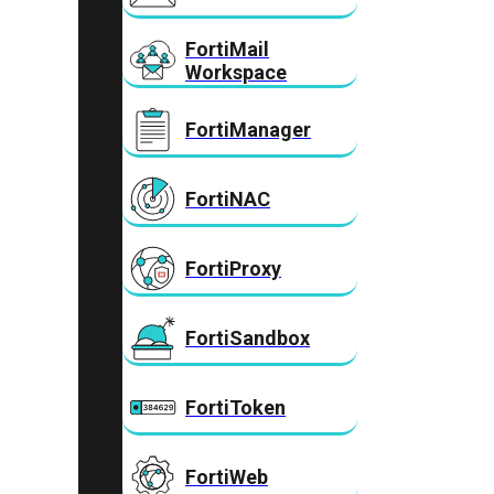
FortiMail
Workspace
FortiManager
FortiNAC
FortiProxy
FortiSandbox
FortiToken
FortiWeb