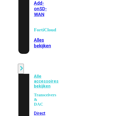
Add-
on
SD-
WAN
FortiCloud
Alles
bekijken
Accessoires
Alle
accessoires
bekijken
Transceivers
&
DAC
Direct