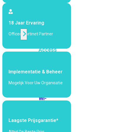
424F-
POE
18 Jaar Ervaring
WiFi
Officeel Fortinet Partner
Alle
Access
Points
bekijken
Implementatie & Beheer
Wi-
Fi
Mogelijk Voor Uw Organisatie
Generatie
Wi-
Fi
5
Wi-
Fi
Laagste Prijsgarantie*
6
Wi-
Fi
Altijd De Beste Prijs