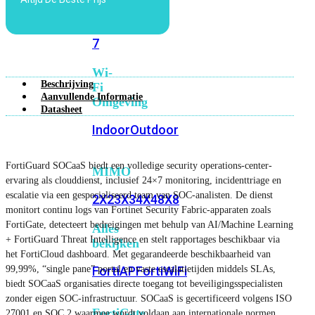
6E
Wi-
Fi
7
Wi-
Beschrijving
Fi
Aanvullende Informatie
Omgeving
Datasheet
Indoor
Outdoor
FortiGuard SOCaaS biedt een volledige security operations-center-
MIMO
ervaring als clouddienst, inclusief 24×7 monitoring, incidenttriage en
escalatie via een gespecialiseerd team van SOC-analisten. De dienst
2X2
3X3
4X4
8X8
monitort continu logs van Fortinet Security Fabric-apparaten zoals
FortiGate, detecteert bedreigingen met behulp van AI/Machine Learning
Alles
+ FortiGuard Threat Intelligence en stelt rapportages beschikbaar via
bekijken
het FortiCloud dashboard. Met gegarandeerde beschikbaarheid van
99,99%, “single pane” portal en vaste escalatietijden middels SLAs,
FortiAP
FortiWiFi
biedt SOCaaS organisaties directe toegang tot beveiligingsspecialisten
zonder eigen SOC-infrastructuur. SOCaaS is gecertificeerd volgens ISO
FortiGate
27001 en SOC 2 waarmee wordt voldaan aan internationale normen