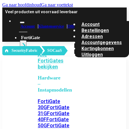
Ga naar hoofdinhoud
Ga naar voettekst
Veel producten uit voorraad leverbaar
Account
Account
Klantenservice
Offerte
Bestellingen
Adressen
FortiGate
Accountgegevens
Kortingbonnen
‎ SecurityFabric
SOCaaS
Alle
Uitloggen
FortiGates
bekijken
Hardware
–
Instapmodellen
FortiGate
30G
FortiGate
31G
FortiGate
40F
FortiGate
50G
FortiGate