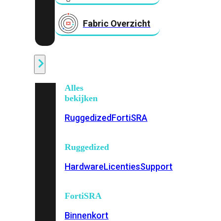
Fabric Overzicht
Industrieel
Alles
bekijken
Ruggedized
FortiSRA
Ruggedized
Hardware
Licenties
Support
FortiSRA
Binnenkort