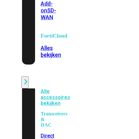
Add-
on
SD-
WAN
FortiCloud
Alles
bekijken
Accessoires
Alle
accessoires
bekijken
Transceivers
&
DAC
Direct