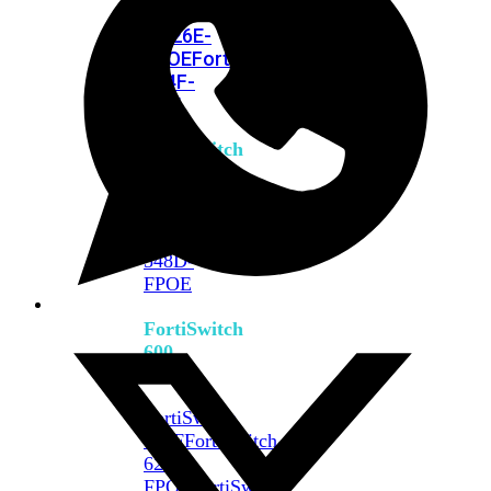
FPOE
FortiSwitch
M426E-
FPOE
FortiSwitchRugged
424F-
POE
FortiSwitch
500
Series
FortiSwitch
548D-
FPOE
FortiSwitch
600
Series
FortiSwitch
624F
FortiSwitch
624F-
FPOE
FortiSwitch