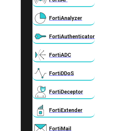
FortiAnalyzer
FortiAuthenticator
FortiADC
FortiDDoS
FortiDeceptor
FortiExtender
FortiMail