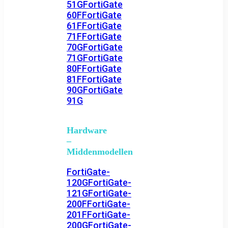
51G
FortiGate
60F
FortiGate
61F
FortiGate
71F
FortiGate
70G
FortiGate
71G
FortiGate
80F
FortiGate
81F
FortiGate
90G
FortiGate
91G
Hardware
–
Middenmodellen
FortiGate-
120G
FortiGate-
121G
FortiGate-
200F
FortiGate-
201F
FortiGate-
200G
FortiGate-