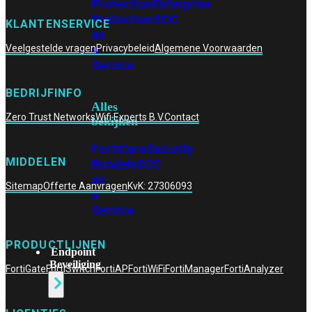
Protection
Enterprise
Protection
SOC
KLANTENSERVICE
as
a
Veelgestelde vragen
Privacybeleid
Algemene Voorwaarden
Service
BEDRIJFINFO
Alles
Zero Trust Networks
Wifi Experts B.V.
Contact
bekijken
FortiCare
Security
MIDDELEN
Bundels
SOC
as
Sitemap
Offerte Aanvragen
KvK: 27306093
a
Service
PRODUCTLIJNEN
Endpoint
Beveiliging
FortiGate
FortiSwitch
FortiAP
FortiWiFi
FortiManager
FortiAnalyzer