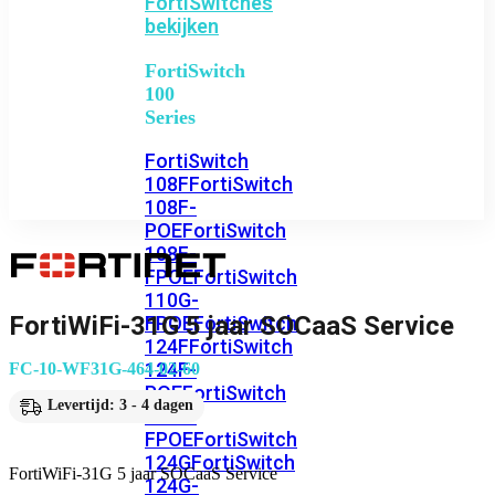
FortiSwitches
bekijken
FortiSwitch
100
Series
FortiSwitch
108F
FortiSwitch
108F-
POE
FortiSwitch
108F-
FPOE
FortiSwitch
110G-
FortiWiFi-31G 5 jaar SOCaaS Service
FPOE
FortiSwitch
124F
FortiSwitch
124F-
FC-10-WF31G-464-02-60
POE
FortiSwitch
Levertijd: 3 - 4 dagen
124F-
FPOE
FortiSwitch
124G
FortiSwitch
FortiWiFi-31G 5 jaar SOCaaS Service
124G-