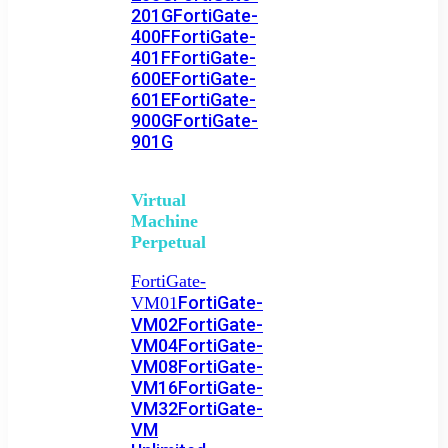
201G
FortiGate-
400F
FortiGate-
401F
FortiGate-
600E
FortiGate-
601E
FortiGate-
900G
FortiGate-
901G
Virtual
Machine
Perpetual
FortiGate-
FortiGate-
VM01
VM02
FortiGate-
VM04
FortiGate-
VM08
FortiGate-
VM16
FortiGate-
VM32
FortiGate-
VM