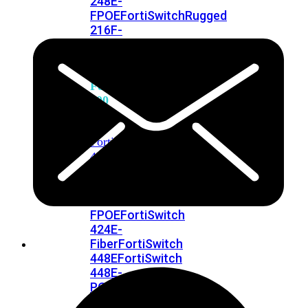
248E-
FPOE
FortiSwitchRugged
216F-
POE
FortiSwitch
400
Series
FortiSwitch
FortiSwitch
424E
424E-
POE
FortiSwitch
424E-
FPOE
FortiSwitch
424E-
Fiber
FortiSwitch
448E
FortiSwitch
448E-
POE
FortiSwitch
448E-