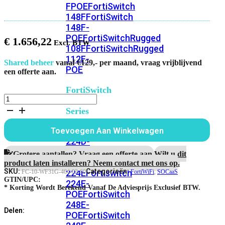
FPOE
FortiSwitch
148F
FortiSwitch
148F-
POE
FortiSwitchRugged
€
1.656,22
108F
FortiSwitchRugged
112F-
Shared beheer
vanaf €129,- per maand, vraag vrijblijvend
POE
een offerte aan.
FortiSwitch
FortiWiFi-
200
31G
Series
5
jaar
FortiSwitch
Toevoegen Aan Winkelwagen
SOCaaS
224D-
Service
FPOE
FortiSwitch
aantal
Grotere aantallen? Vraag een offerte aan.
Wilt u dit
248D
FortiSwitch
product laten installeren? Neem contact met ons op.
SKU:
Categorieën:
224E
Fortiswitch
FC-10-WF31G-464-02-60
FortiWiFi
,
SOCaaS
GTIN/UPC:
224E-
* Korting Wordt Berekend Vanaf De Adviesprijs Exclusief BTW.
POE
FortiSwitch
248E-
Delen:
POE
FortiSwitch