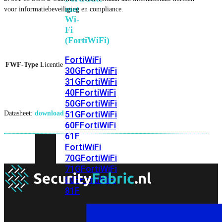
met
voor informatiebeveiliging en compliance.
Wi-
Fi
(FortiWiFi)
FortiWiFi
FWF-Type
Licentie
30G
FortiWiFi
31G
FortiWiFi
40F
FortiWiFi
50G
FortiWiFi
51G
FortiWiFi
Datasheet:
download
60F
FortiWiFi
61F
FortiWiFi
70G
FortiWiFi
71G
FortiWiFi
80F
FortiWiFi
81F
Licentie