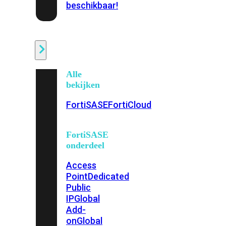
beschikbaar!
Cloud
Alle
bekijken
FortiSASE
FortiCloud
FortiSASE
onderdeel
Access
Point
Dedicated
Public
IP
Global
Add-
on
Global