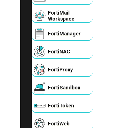
FortiMail
Workspace
FortiManager
FortiNAC
FortiProxy
FortiSandbox
FortiToken
FortiWeb