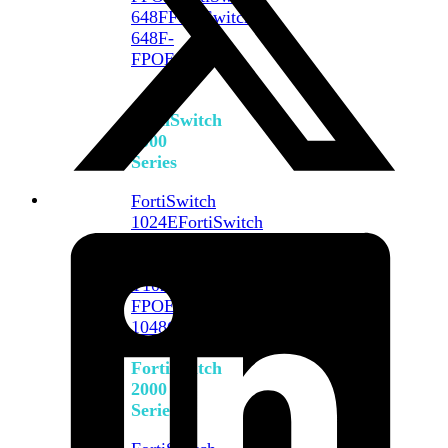
648F
FortiSwitch
648F-
FPOE
FortiSwitch
1000
Series
FortiSwitch
1024E
FortiSwitch
1048E
FortiSwitch
T1024E
FortiSwitch
T1024F-
FPOE
FortiSwitch
1048G
FortiSwitch
2000
Series