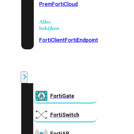
Prem
FortiCloud
Alles
bekijken
FortiClient
FortiEndpoint
Security
Fabric
Producten
FortiGate
FortiSwitch
FortiAP