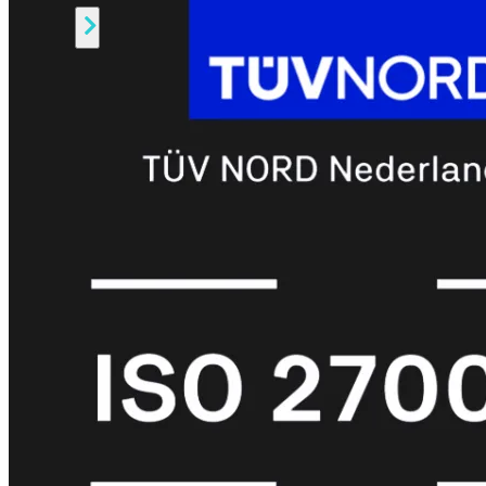
Alle
Licenties
bekijken
FortiCare
Support
FortiCare
Essentials
FortiCare
Premium
FortiCare
Elite
FortiCare
Upgrades
FortiCare
RMA
FortiCare
1