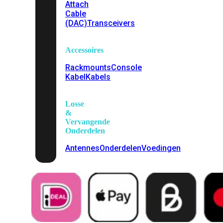
Attach
Cable
(DAC)
Transceivers
Accessoires
Rackmounts
Console
Kabel
Kabels
Losse
&
Vervangende
Onderdelen
Antennes
Onderdelen
Voedingen