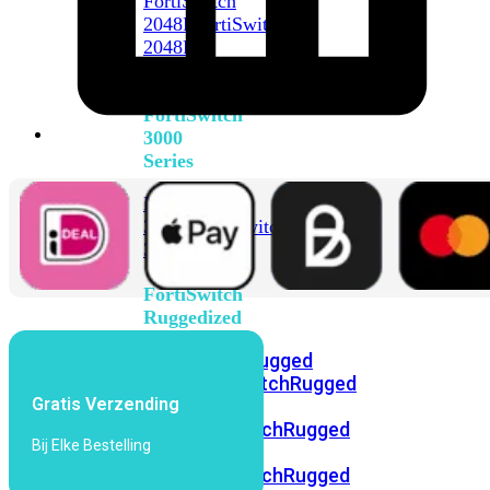
FortiSwitch
2048F
FortiSwitch
2048F-
B2F
FortiSwitch
3000
Series
FortiSwitch
3032E
FortiSwitch
3032G
FortiSwitch
Ruggedized
FortiSwitchRugged
108F
FortiSwitchRugged
Gratis Verzending
112F-
POE
FortiSwitchRugged
Bij Elke Bestelling
216F-
POE
FortiSwitchRugged