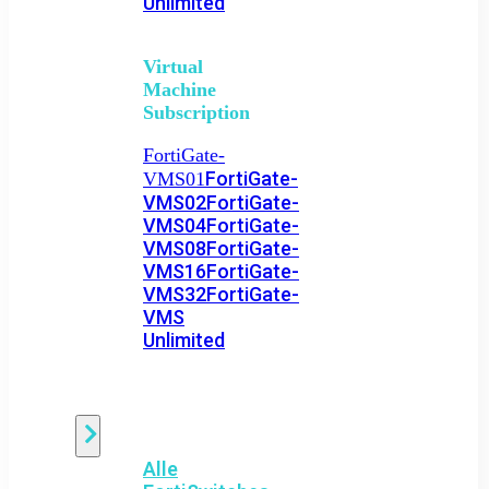
Unlimited
Virtual
Machine
Subscription
FortiGate-
FortiGate-
VMS01
VMS02
FortiGate-
VMS04
FortiGate-
VMS08
FortiGate-
VMS16
FortiGate-
VMS32
FortiGate-
VMS
Unlimited
Switch
Alle