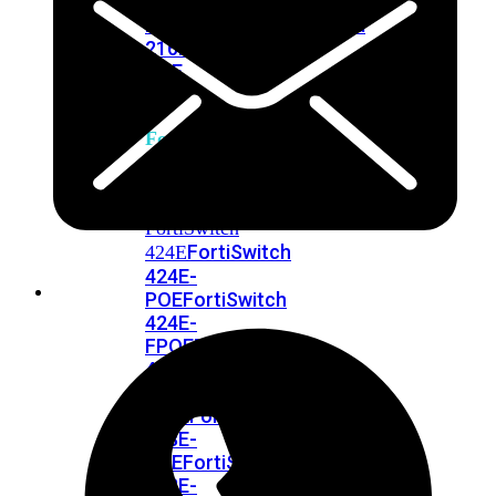
248E-
FPOE
FortiSwitchRugged
216F-
POE
FortiSwitch
400
Series
FortiSwitch
FortiSwitch
424E
424E-
POE
FortiSwitch
424E-
FPOE
FortiSwitch
424E-
Fiber
FortiSwitch
448E
FortiSwitch
448E-
POE
FortiSwitch
448E-