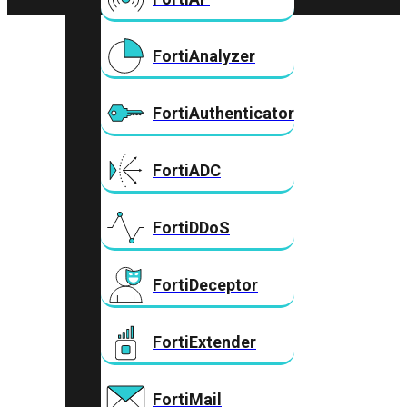
FortiAnalyzer
FortiAuthenticator
FortiADC
FortiDDoS
FortiDeceptor
FortiExtender
FortiMail