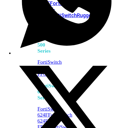
FPOE
FortiSwitch
M426E-
FPOE
FortiSwitchRugged
424F-
POE
FortiSwitch
500
Series
FortiSwitch
548D-
FPOE
FortiSwitch
600
Series
FortiSwitch
624F
FortiSwitch
624F-
FPOE
FortiSwitch