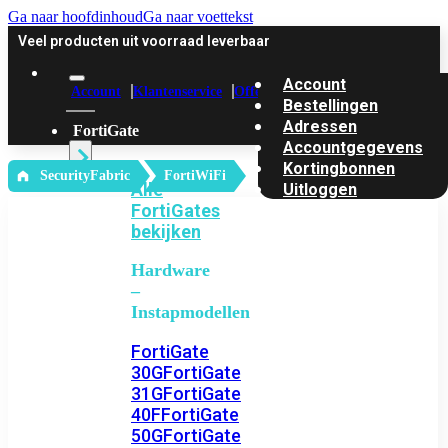
Ga naar hoofdinhoud
Ga naar voettekst
Veel producten uit voorraad leverbaar
Account
Account
Klantenservice
Offerte
Bestellingen
Adressen
FortiGate
Accountgegevens
Kortingbonnen
‎ SecurityFabric
FortiWiFi
Alle
Uitloggen
FortiGates
bekijken
Hardware
–
Instapmodellen
FortiGate
30G
FortiGate
31G
FortiGate
40F
FortiGate
50G
FortiGate