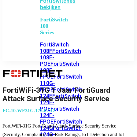
FortiSwitches
bekijken
FortiSwitch
100
Series
FortiSwitch
108F
FortiSwitch
108F-
POE
FortiSwitch
108F-
FPOE
FortiSwitch
110G-
FortiWiFi-31G 1 Jaar FortiGuard
FPOE
FortiSwitch
124F
FortiSwitch
Attack Surface Security Service
124F-
POE
FortiSwitch
FC-10-WF31G-175-02-12
124F-
FPOE
FortiSwitch
FortiWiFi-31G FortiGuard Attack Surface Security Service
124G
FortiSwitch
124G-
(Security, Compliance and Risk Ratings, IoT Detection and IoT