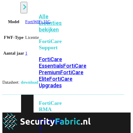
Alle
Model
FortiWiFi-31G
Licenties
bekijken
FWF-Type
Licentie
FortiCare
Support
Aantal jaar
1
FortiCare
Essentials
FortiCare
Premium
FortiCare
Elite
FortiCare
Datasheet:
download
Upgrades
FortiCare
RMA
FortiCare
1