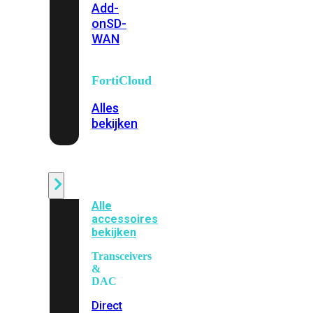
Add-
on
SD-
WAN
FortiCloud
Alles
bekijken
Accessoires
Alle
accessoires
bekijken
Transceivers
&
DAC
Direct