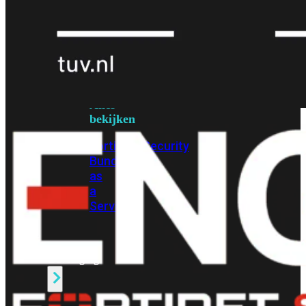
Protection
Enterprise
Protection
SOC
as
a
Service
Alles
bekijken
FortiCare
Security
Bundels
SOC
as
a
Service
Endpoint
Beveiliging