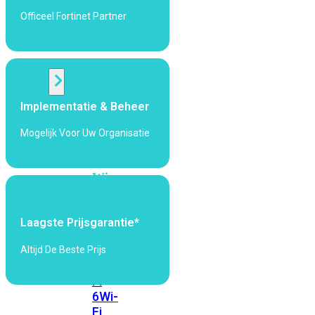
424F-
Officeel Fortinet Partner
POE
WiFi
Alle
Implementatie & Beheer
Access
Points
Mogelijk Voor Uw Organisatie
bekijken
Wi-
Fi
Generatie
Laagste Prijsgarantie*
Wi-
Fi
Altijd De Beste Prijs
5
Wi-
Fi
6
Wi-
Fi