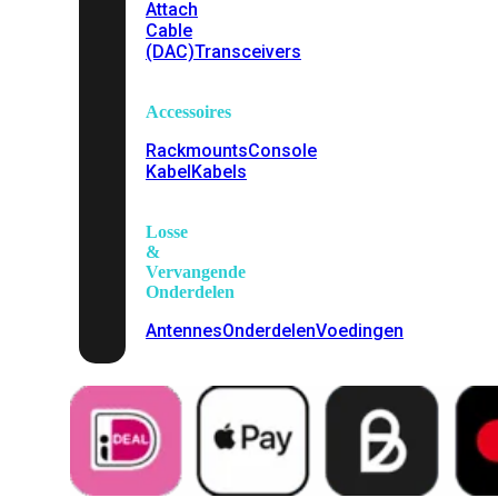
Attach
Cable
(DAC)
Transceivers
Accessoires
Rackmounts
Console
Kabel
Kabels
Losse
&
Vervangende
Onderdelen
Antennes
Onderdelen
Voedingen