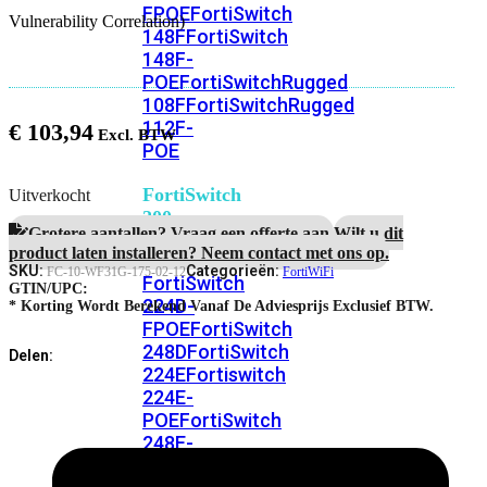
FPOE
FortiSwitch
Vulnerability Correlation)
148F
FortiSwitch
148F-
POE
FortiSwitchRugged
108F
FortiSwitchRugged
112F-
€
103,94
POE
FortiSwitch
Uitverkocht
200
Grotere aantallen? Vraag een offerte aan.
Wilt u dit
Series
product laten installeren? Neem contact met ons op.
SKU:
Categorieën:
FC-10-WF31G-175-02-12
FortiWiFi
FortiSwitch
GTIN/UPC:
224D-
* Korting Wordt Berekend Vanaf De Adviesprijs Exclusief BTW.
FPOE
FortiSwitch
248D
FortiSwitch
Delen:
224E
Fortiswitch
224E-
POE
FortiSwitch
248E-
POE
FortiSwitch