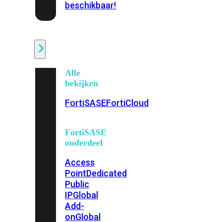
beschikbaar!
Cloud
Alle
bekijken
FortiSASE
FortiCloud
FortiSASE
onderdeel
Access
Point
Dedicated
Public
IP
Global
Add-
on
Global