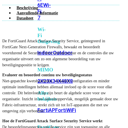
6E
Wi-
Beschrijving
Fi
Aanvullende Informatie
7
Datasheet
Wi-
Fi
Omgeving
De FortiGuard Attack Surface Security Service, geïntegreerd in
FortiGate Next-Generation Firewalls, bewaakt en beoordeelt
Indoor
Outdoor
voortdurend de Security Fabric-infrastructuur en de controles die uw
organisatie uitvoert om zo een algemene beoordeling van uw
beveiligingspositie te krijgen.
MIMO
Evalueer en beoordeel continu uw beveiligingsstatus
2X2
3X3
4X4
8X8
Niet-gepatchte kwetsbaarheden, verkeerde configuraties en minder
optimale instellingen hebben allemaal invloed op de score voor elke
Alles
controle. Dit beïnvloedt op zijn beurt de algehele score voor uw
bekijken
organisatie. Inzicht in uw aanvalsoppervlak, mogelijk gemaakt door uw
Fabric-infrastructuur, strekt zich uit tot IoT-apparaten die met uw
FortiAP
FortiWiFi
omgeving zijn verbonden.
Hoe de FortiGuard Attack Surface Security Service werkt
FortiGate
De beoordelingsaspecten van de service zijn van toepassing op alle