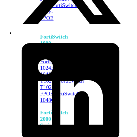
648F
FortiSwitch
648F-
FPOE
FortiSwitch
1000
Series
FortiSwitch
1024E
FortiSwitch
1048E
FortiSwitch
T1024E
FortiSwitch
T1024F-
FPOE
FortiSwitch
1048G
FortiSwitch
2000
Series