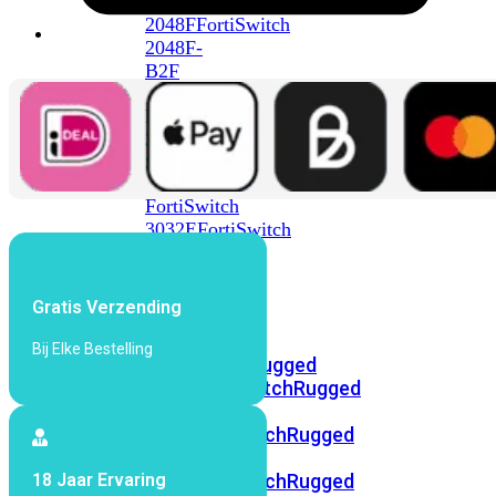
FortiSwitch
2048F
FortiSwitch
2048F-
B2F
FortiSwitch
3000
Series
FortiSwitch
3032E
FortiSwitch
3032G
FortiSwitch
Gratis Verzending
Ruggedized
Bij Elke Bestelling
FortiSwitchRugged
108F
FortiSwitchRugged
112F-
POE
FortiSwitchRugged
216F-
18 Jaar Ervaring
POE
FortiSwitchRugged