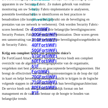
met
apparaten in uw Security Fabric. Ze maken gebruik van realtime
Wi-
monitoring om uw Security Fabric-implementatie te analyseren,
Fi
potentiële kwetsbaarheden te identificeren en best practices te
(FortiWiFi)
benadrukken (die kunnen worden gebruikt om de beveiliging en
prestaties van uw netwerk te verbeteren). Ook worden Security Fabric-
FortiWiFi
scores berekend. De service biedt drie belangrijke beveiligingsscores:
30G
FortiWiFi
Security Posture, Fabric Coverage en Optimization. Deze scores geven
31G
FortiWiFi
een samenvatting van de drie belangrijkste beveiligingsfocusgebieden in
40F
FortiWiFi
de Security Fabric.
50G
FortiWiFi
Krijg een compleet beeld van potentiële risico’s
51G
FortiWiFi
De FortiGuard Attack Surface Security Service biedt een compleet
60F
FortiWiFi
overzicht van de algehele beveiligingspositie van de organisatie,
61F
vergeleken met best practices en geaccepteerde beveiligingsnormen. Het
FortiWiFi
brengt de effectiviteit van beveiligingsinvesteringen in de loop der tijd
70G
FortiWiFi
in kaart en helpt beveiligingsmanagers inzicht te krijgen in de logische
71G
FortiWiFi
volgende stappen in de ontwikkeling van hun beveiligingsarchitectuur.
80F
FortiWiFi
De service biedt ook een gebruiksvriendelijk format om het
81F
management en de raad van bestuur op de hoogte te houden van
belangrijke trends.
Licentie