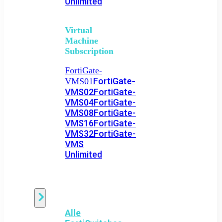
Unlimited
Virtual
Machine
Subscription
FortiGate-
FortiGate-
VMS01
VMS02
FortiGate-
VMS04
FortiGate-
VMS08
FortiGate-
VMS16
FortiGate-
VMS32
FortiGate-
VMS
Unlimited
Switch
Alle