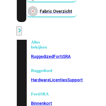
Fabric Overzicht
Industrieel
Alles
bekijken
Ruggedized
FortiSRA
Ruggedized
Hardware
Licenties
Support
FortiSRA
Binnenkort