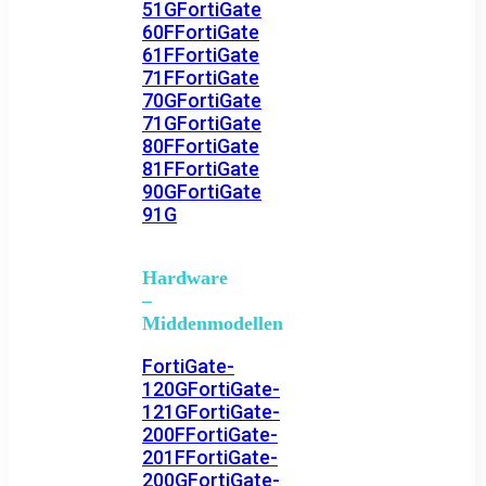
51G
FortiGate
60F
FortiGate
61F
FortiGate
71F
FortiGate
70G
FortiGate
71G
FortiGate
80F
FortiGate
81F
FortiGate
90G
FortiGate
91G
Hardware
–
Middenmodellen
FortiGate-
120G
FortiGate-
121G
FortiGate-
200F
FortiGate-
201F
FortiGate-
200G
FortiGate-