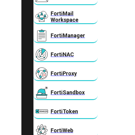
FortiMail
Workspace
FortiManager
FortiNAC
FortiProxy
FortiSandbox
FortiToken
FortiWeb