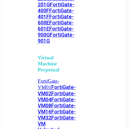
201G
FortiGate-
400F
FortiGate-
401F
FortiGate-
600E
FortiGate-
601E
FortiGate-
900G
FortiGate-
901G
Virtual
Machine
Perpetual
FortiGate-
FortiGate-
VM01
VM02
FortiGate-
VM04
FortiGate-
VM08
FortiGate-
VM16
FortiGate-
VM32
FortiGate-
VM