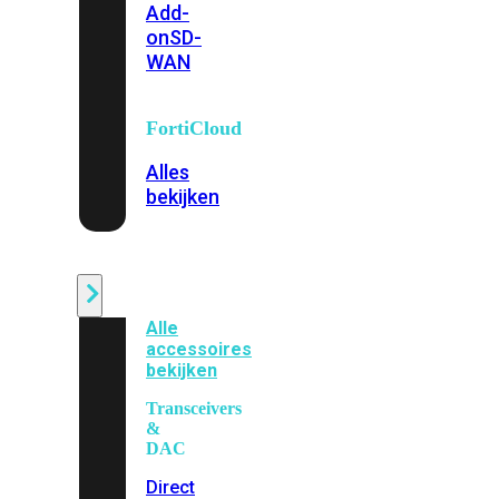
Add-
on
SD-
WAN
FortiCloud
Alles
bekijken
Accessoires
Alle
accessoires
bekijken
Transceivers
&
DAC
Direct