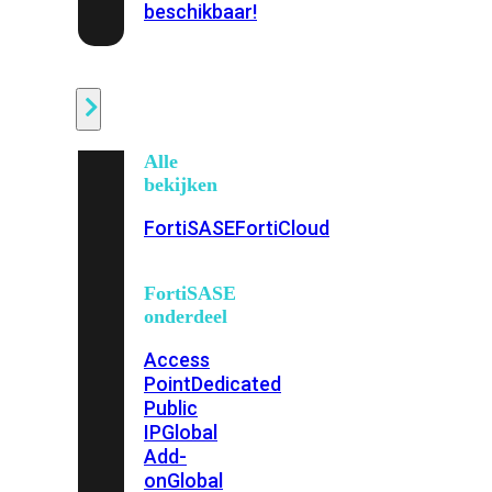
beschikbaar!
Cloud
Alle
bekijken
FortiSASE
FortiCloud
FortiSASE
onderdeel
Access
Point
Dedicated
Public
IP
Global
Add-
on
Global