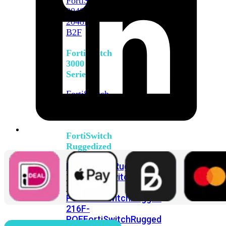
FortiSwitch
2048F
FortiSwitch
2048F-
B2F
FortiSwitch
3000
Series
FortiSwitch
3032E
FortiSwitch
3032G
FortiSwitch
Ruggedized
FortiSwitchRugged
108F
FortiSwitchRugged
112F-
POE
FortiSwitchRugged
216F-
POE
FortiSwitchRugged