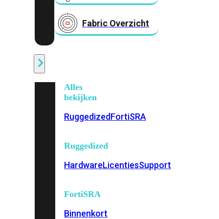
Fabric Overzicht
Industrieel
Alles
bekijken
Ruggedized
FortiSRA
Ruggedized
Hardware
Licenties
Support
FortiSRA
Binnenkort