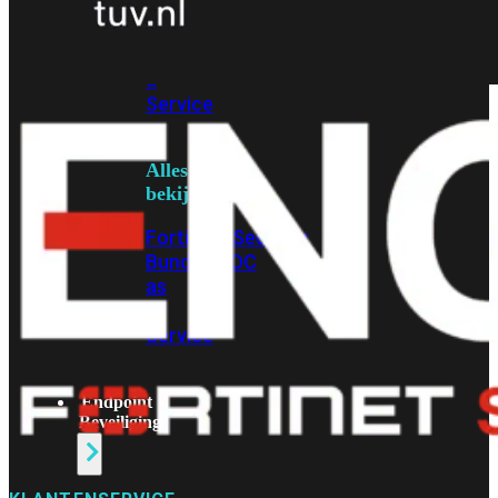
Protection
Enterprise
Protection
SOC
as
a
Service
Alles
bekijken
FortiCare
Security
Bundels
SOC
as
a
Service
Endpoint
Beveiliging