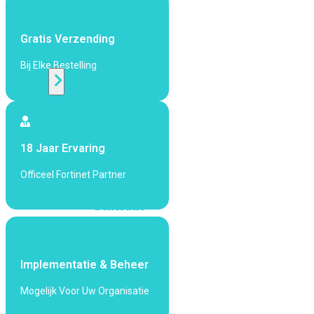
424F-
POE
Gratis Verzending
WiFi
Bij Elke Bestelling
Alle
Access
Points
18 Jaar Ervaring
bekijken
Officeel Fortinet Partner
Wi-
Fi
Generatie
Wi-
Fi
5
Wi-
Implementatie & Beheer
Fi
Mogelijk Voor Uw Organisatie
6
Wi-
Fi