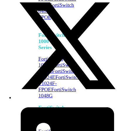
648F
FortiSwitch
648F-
FPOE
FortiSwitch
1000
Series
FortiSwitch
1024E
FortiSwitch
1048E
FortiSwitch
T1024E
FortiSwitch
T1024F-
FPOE
FortiSwitch
1048G
FortiSwitch
2000
Series