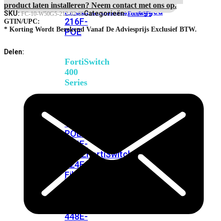
248E-
Hour
product laten installeren? Neem contact met ons op.
FPOE
FortiSwitchRugged
Hardware
SKU:
Categorieën:
FC-10-W50G5-212-02-60
FortiWiFi
216F-
and
GTIN/UPC:
Onsite
* Korting Wordt Berekend Vanaf De Adviesprijs Exclusief BTW.
POE
Engineer
Priority
Delen:
RMA
FortiSwitch
Service
400
aantal
Series
FortiSwitch
FortiSwitch
424E
424E-
POE
FortiSwitch
424E-
FPOE
FortiSwitch
424E-
Fiber
FortiSwitch
448E
FortiSwitch
448E-
POE
FortiSwitch
448E-