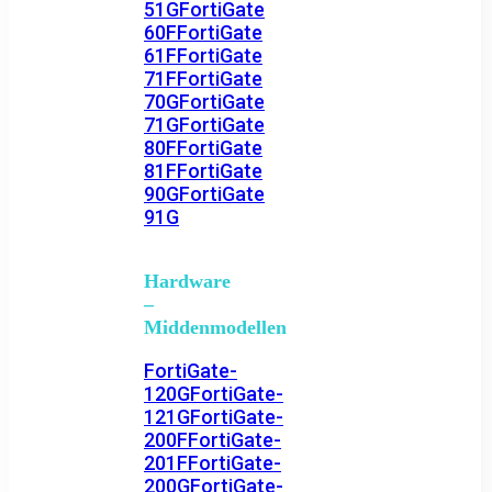
51G
FortiGate
60F
FortiGate
61F
FortiGate
71F
FortiGate
70G
FortiGate
71G
FortiGate
80F
FortiGate
81F
FortiGate
90G
FortiGate
91G
Hardware
–
Middenmodellen
FortiGate-
120G
FortiGate-
121G
FortiGate-
200F
FortiGate-
201F
FortiGate-
200G
FortiGate-