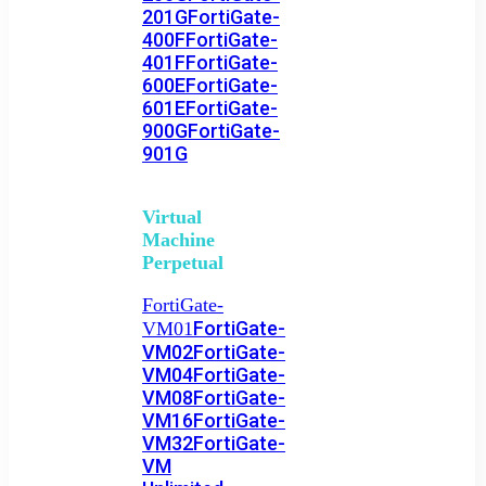
201G
FortiGate-
400F
FortiGate-
401F
FortiGate-
600E
FortiGate-
601E
FortiGate-
900G
FortiGate-
901G
Virtual
Machine
Perpetual
FortiGate-
FortiGate-
VM01
VM02
FortiGate-
VM04
FortiGate-
VM08
FortiGate-
VM16
FortiGate-
VM32
FortiGate-
VM