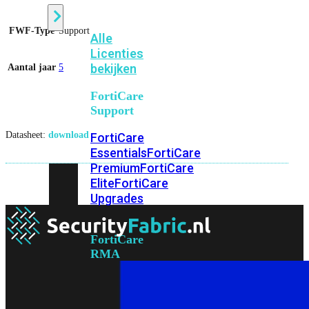
FWF-Type
Support
Alle
Licenties
bekijken
Aantal jaar
5
FortiCare
Support
Datasheet:
download
FortiCare
Essentials
FortiCare
Premium
FortiCare
Elite
FortiCare
Upgrades
FortiCare
RMA
FortiCare
1