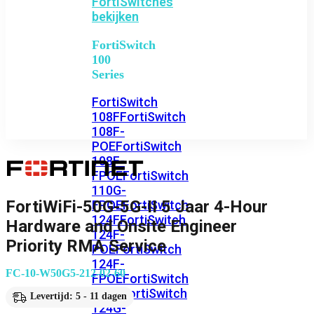
FortiSwitches
bekijken
FortiSwitch
100
Series
FortiSwitch
108F
FortiSwitch
108F-
POE
FortiSwitch
108F-
FPOE
FortiSwitch
110G-
FortiWiFi-50G-5G-II 5 Jaar 4-Hour
FPOE
FortiSwitch
124F
FortiSwitch
Hardware and Onsite Engineer
124F-
Priority RMA Service
POE
FortiSwitch
124F-
FC-10-W50G5-212-02-60
FPOE
FortiSwitch
124G
FortiSwitch
Levertijd: 5 - 11 dagen
124G-