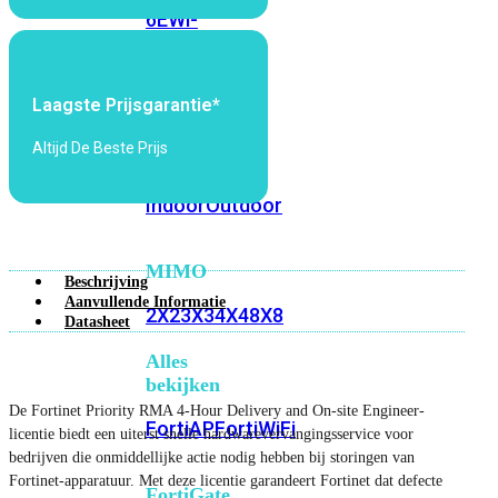
6E
Wi-
Fi
7
Laagste Prijsgarantie*
Wi-
Fi
Altijd De Beste Prijs
Omgeving
Indoor
Outdoor
MIMO
Beschrijving
Aanvullende Informatie
2X2
3X3
4X4
8X8
Datasheet
Alles
bekijken
De Fortinet Priority RMA 4-Hour Delivery and On-site Engineer-
FortiAP
FortiWiFi
licentie biedt een uiterst snelle hardwarevervangingsservice voor
bedrijven die onmiddellijke actie nodig hebben bij storingen van
Fortinet-apparatuur. Met deze licentie garandeert Fortinet dat defecte
FortiGate