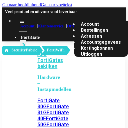
Ga naar hoofdinhoud
Ga naar voettekst
Veel producten uit voorraad leverbaar
Account
Account
Klantenservice
Offerte
Bestellingen
Adressen
FortiGate
Accountgegevens
Kortingbonnen
‎ SecurityFabric
FortiWiFi
Alle
Uitloggen
FortiGates
bekijken
Hardware
–
Instapmodellen
FortiGate
30G
FortiGate
31G
FortiGate
40F
FortiGate
50G
FortiGate