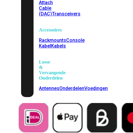
Attach
Cable
(DAC)
Transceivers
Accessoires
Rackmounts
Console
Kabel
Kabels
Losse
&
Vervangende
Onderdelen
Antennes
Onderdelen
Voedingen