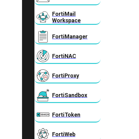
FortiMail
Workspace
FortiManager
FortiNAC
FortiProxy
FortiSandbox
FortiToken
FortiWeb