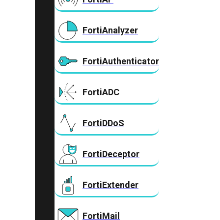
FortiAnalyzer
FortiAuthenticator
FortiADC
FortiDDoS
FortiDeceptor
FortiExtender
FortiMail