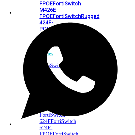
FPOE
FortiSwitch
M426E-
FPOE
FortiSwitchRugged
424F-
POE
FortiSwitch
500
Series
FortiSwitch
548D-
FPOE
FortiSwitch
600
Series
FortiSwitch
624F
FortiSwitch
624F-
FPOE
FortiSwitch