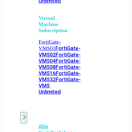
Unlimited
Virtual
Machine
Subscription
FortiGate-
FortiGate-
VMS01
VMS02
FortiGate-
VMS04
FortiGate-
VMS08
FortiGate-
VMS16
FortiGate-
VMS32
FortiGate-
VMS
Unlimited
Switch
Alle