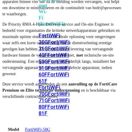
apparaten binnen vier uur na de melding worden vervangen, wat helpt
met
om downtime te minimaliseren en de continuïteit van bedrijfsprocessen
Wi-
te waarborgen.
Fi
(FortiWiFi)
De Priority RMA 4-Hour Delivery-service and On-site Engineer is
bedoeld voor organisaties die kritieke netwerkapparatuur gebruiken en
FortiWiFi
maximale uptime eisen. Dit is de ideale oplossing voor omgevingen
30G
FortiWiFi
waar zelfs een korte onderbreking van de dienstverlening ernstige
31G
FortiWiFi
gevolgen kan hebben. De licentie omvat levering van vervangende
40F
FortiWiFi
hardware binnen de vastgestelde tijdslimiet,
met
technische on-site
50G
FortiWiFi
ondersteuning. Een engineer komt afzonderlijk langs, installeert het
51G
FortiWiFi
vervangende apparaat en retourneert de defecte apparatuur, indien
60F
FortiWiFi
gewenst.
61F
Deze service wordt aangeboden als een
aanvulling op de FortiCare
FortiWiFi
Premium en Elite technische ondersteuning
en is beschikbaar via
70G
FortiWiFi
verschillende contractduur opties.
71G
FortiWiFi
80F
FortiWiFi
81F
Model
FortiWiFi-50G
Licentie