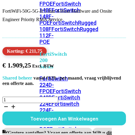
FPOE
FortiSwitch
148F
FortiSwitch
FortiWiFi-50G-5G-II 5 Jaar 4-Hour Hardware and Onsite
148F-
Engineer Priority RMA Service
POE
FortiSwitchRugged
108F
FortiSwitchRugged
112F-
POE
Korting: € 211,75
FortiSwitch
200
€
1.909,25
Series
FortiSwitch
Shared beheer
vanaf €129,- per maand, vraag vrijblijvend
een offerte aan.
224D-
FPOE
FortiSwitch
248D
FortiSwitch
FortiWiFi-
224E
Fortiswitch
50G-
224E-
5G-
II
POE
FortiSwitch
Toevoegen Aan Winkelwagen
5
248E-
Jaar
POE
FortiSwitch
4-
Grotere aantallen? Vraag een offerte aan.
Wilt u dit