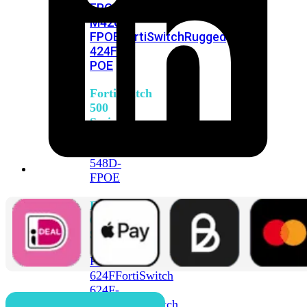
FPOE
FortiSwitch
M426E-
FPOE
FortiSwitchRugged
424F-
POE
FortiSwitch
500
Series
FortiSwitch
548D-
FPOE
FortiSwitch
600
Series
FortiSwitch
624F
FortiSwitch
624F-
FPOE
FortiSwitch