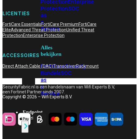
Protection
Enterprise
Protection
SOC
LICENTIES
as
a
FortiCare Essentials
FortiCare Premium
FortiCare
Service
Elite
Advanced Threat Protection
Unified Threat
Protection
Enterprise Protection
Alles
bekijken
ACCESSOIRES
FortiCare
Security
Direct Attach Cable (DAC)
Transceiver
Rackmount
Bundels
SOC
as
a
SecurityFabric.nl is een handelsnaam van Wifi Experts B.V,
een Fortinet Partner sinds 2007.
Service
Copyright © 2026 – Wifi Experts B.V.
Endpoint
Beveiliging