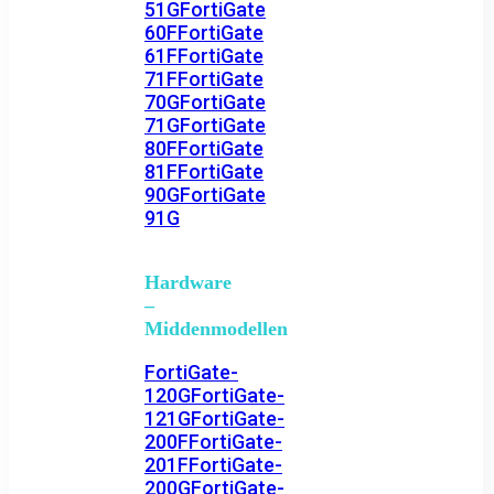
51G
FortiGate
60F
FortiGate
61F
FortiGate
71F
FortiGate
70G
FortiGate
71G
FortiGate
80F
FortiGate
81F
FortiGate
90G
FortiGate
91G
Hardware
–
Middenmodellen
FortiGate-
120G
FortiGate-
121G
FortiGate-
200F
FortiGate-
201F
FortiGate-
200G
FortiGate-