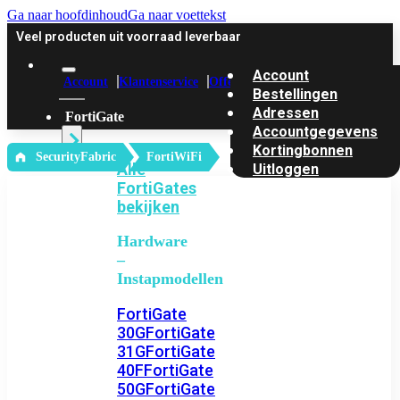
Ga naar hoofdinhoud
Ga naar voettekst
Veel producten uit voorraad leverbaar
Account
Account
Klantenservice
Offerte
Bestellingen
Adressen
FortiGate
Accountgegevens
Kortingbonnen
‎ SecurityFabric
FortiWiFi
Alle
Uitloggen
FortiGates
bekijken
Hardware
–
Instapmodellen
FortiGate
30G
FortiGate
31G
FortiGate
40F
FortiGate
50G
FortiGate