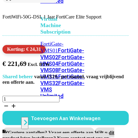
Unlimited
FortiWiFi-50G-DSL 1 Jaar FortiCare Elite Support
Virtual
Machine
Subscription
FortiGate-
Korting: € 24,31
FortiGate-
VMS01
VMS02
FortiGate-
€
221,69
VMS04
FortiGate-
VMS08
FortiGate-
VMS16
FortiGate-
Shared beheer
vanaf €129,- per maand, vraag vrijblijvend
een offerte aan.
VMS32
FortiGate-
VMS
Unlimited
FortiWiFi-
50G-
DSL
Switch
1
Toevoegen Aan Winkelwagen
Jaar
FortiCare
Elite
Alle
Grotere aantallen? Vraag een offerte aan.
Wilt u dit
Support
product laten installeren? Neem contact met ons op.