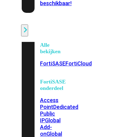
beschikbaar!
Cloud
Alle
bekijken
FortiSASE
FortiCloud
FortiSASE
onderdeel
Access
Point
Dedicated
Public
IP
Global
Add-
on
Global