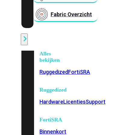
Fabric Overzicht
Industrieel
Alles
bekijken
Ruggedized
FortiSRA
Ruggedized
Hardware
Licenties
Support
FortiSRA
Binnenkort