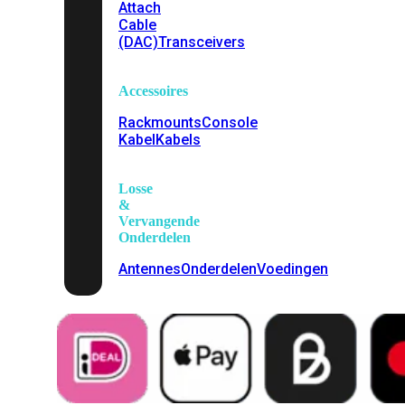
Attach
Cable
(DAC)
Transceivers
Accessoires
Rackmounts
Console
Kabel
Kabels
Losse
&
Vervangende
Onderdelen
Antennes
Onderdelen
Voedingen