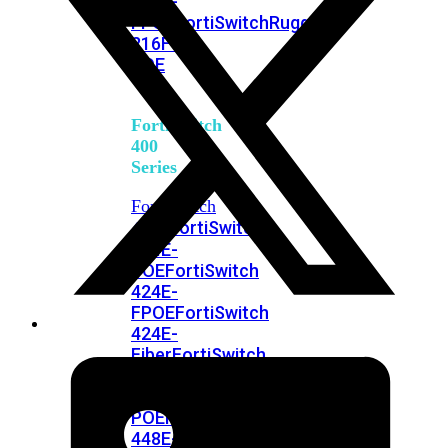
248E-
FPOE
FortiSwitchRugged
216F-
POE
FortiSwitch
400
Series
FortiSwitch
FortiSwitch
424E
424E-
POE
FortiSwitch
424E-
FPOE
FortiSwitch
424E-
Fiber
FortiSwitch
448E
FortiSwitch
448E-
POE
FortiSwitch
448E-