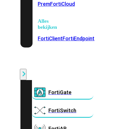
Prem
FortiCloud
Alles
bekijken
FortiClient
FortiEndpoint
Security
Fabric
Producten
FortiGate
FortiSwitch
FortiAP