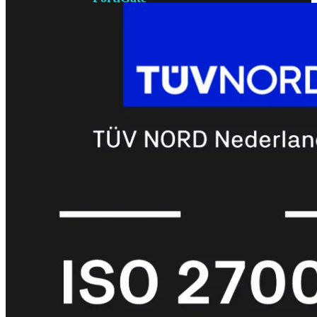
met
Wi-
Fi
(FortiWiFi)
FortiWiFi
30G
FortiWiFi
31G
FortiWiFi
40F
FortiWiFi
50G
FortiWiFi
51G
FortiWiFi
60F
FortiWiFi
61F
FortiWiFi
70G
FortiWiFi
71G
FortiWiFi
80F
FortiWiFi
81F
Licentie