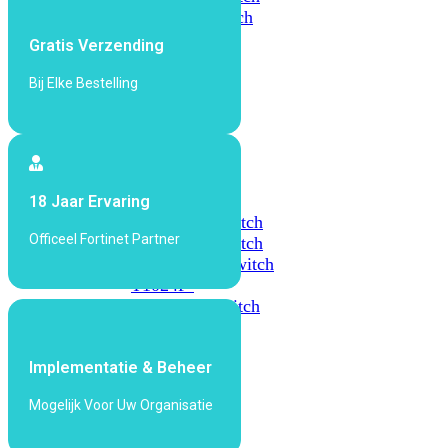
648F
FortiSwitch
648F-
Gratis Verzending
FPOE
Bij Elke Bestelling
FortiSwitch
1000
Series
FortiSwitch
18 Jaar Ervaring
1024E
FortiSwitch
Officeel Fortinet Partner
1048E
FortiSwitch
T1024E
FortiSwitch
T1024F-
FPOE
FortiSwitch
1048G
Implementatie & Beheer
FortiSwitch
2000
Mogelijk Voor Uw Organisatie
Series