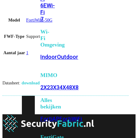
6E
Wi-
Fi
7
Model
FortiWiFi-50G
Wi-
FWF-Type
Support
Fi
Omgeving
Aantal jaar
1
Indoor
Outdoor
MIMO
Datasheet:
download
2X2
3X3
4X4
8X8
Alles
bekijken
FortiAP
FortiWiFi
FortiGate