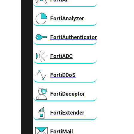
FortiAnalyzer
FortiAuthenticator
FortiADC
FortiDDoS
FortiDeceptor
FortiExtender
FortiMail