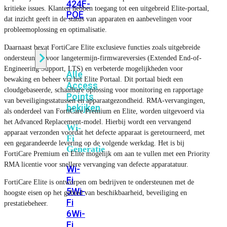
424F-
kritieke issues. Klanten hebben toegang tot een uitgebreid Elite-portaal,
POE
dat inzicht geeft in de status van apparaten en aanbevelingen voor
probleemoplossing en optimalisatie.
WiFi
Daarnaast bevat FortiCare Elite exclusieve functies zoals uitgebreide
ondersteuning voor langetermijn-firmwareversies (Extended End-of-
Engineering Support, LTS) en verbeterde mogelijkheden voor
Alle
bewaking en beheer via het Elite Portaal. Dit portaal biedt een
Access
cloudgebaseerde, schaalbare oplossing voor monitoring en rapportage
Points
van beveiligingsstatussen en apparaatgezondheid. RMA-vervangingen,
bekijken
als onderdeel van FortiCare Premium en Elite, worden uitgevoerd via
het Advanced Replacement-model. Hierbij wordt een vervangend
Wi-
apparaat verzonden voordat het defecte apparaat is geretourneerd, met
Fi
een gegarandeerde levering op de volgende werkdag. Het is bij
Generatie
FortiCare Premium en Elite mogelijk om aan te vullen met een Priority
RMA licentie voor snellere vervanging van defecte apparatatuur.
Wi-
Fi
FortiCare Elite is ontworpen om bedrijven te ondersteunen met de
5
Wi-
hoogste eisen op het gebied van beschikbaarheid, beveiliging en
Fi
prestatiebeheer.
6
Wi-
Fi