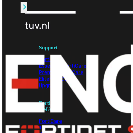
Alle
Licenties
bekijken
FortiCare
Support
FortiCare
Essentials
FortiCare
Premium
FortiCare
Elite
FortiCare
Upgrades
FortiCare
RMA
FortiCare
1