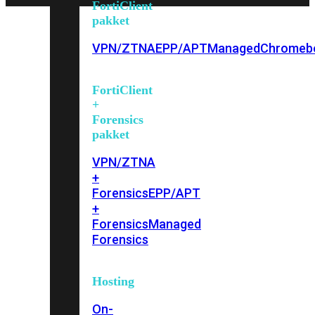
FortiClient
pakket
VPN/ZTNA
EPP/APT
Managed
Chromeb
FortiClient
+
Forensics
pakket
VPN/ZTNA
+
Forensics
EPP/APT
+
Forensics
Managed
Forensics
Hosting
On-