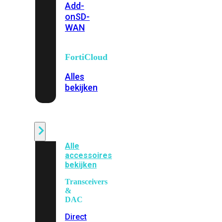
Add-
on
SD-
WAN
FortiCloud
Alles
bekijken
Accessoires
Alle
accessoires
bekijken
Transceivers
&
DAC
Direct