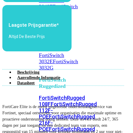
FortiSwitch
2048F
FortiSwitch
2048F-
B2F
Laagste Prijsgarantie*
FortiSwitch
Altijd De Beste Prijs
3000
Series
FortiSwitch
3032E
FortiSwitch
3032G
Beschrijving
Aanvullende Informatie
FortiSwitch
Datasheet
Ruggedized
FortiSwitchRugged
108F
FortiSwitchRugged
FortiCare Elite is de meest uitgebreide ondersteuningsservice van
112F-
Fortinet, speciaal ontworpen voor organisaties die maximale uptime en
POE
FortiSwitchRugged
proactieve ondersteuning nodig hebben. Deze service biedt 24/7, 365
216F-
dagen per jaar toegang tot een dedicated team van experts, een
POE
FortiSwitchRugged
responstijd van 15 minuten voor kritieke problemen en 2 uur voor niet-