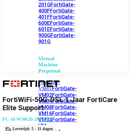
201G
FortiGate-
400F
FortiGate-
401F
FortiGate-
600E
FortiGate-
601E
FortiGate-
900G
FortiGate-
901G
Virtual
Machine
Perpetual
FortiGate-
FortiGate-
VM01
VM02
FortiGate-
FortiWiFi-50G-DSL 1 Jaar FortiCare
VM04
FortiGate-
Elite Support
VM08
FortiGate-
VM16
FortiGate-
VM32
FortiGate-
FC-10-W50GD-284-02-12
VM
Levertijd: 5 - 11 dagen