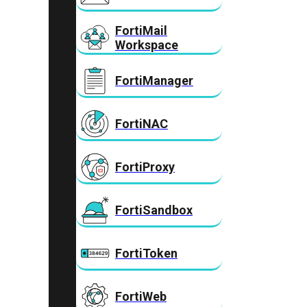
FortiMail
Workspace
FortiManager
FortiNAC
FortiProxy
FortiSandbox
FortiToken
FortiWeb