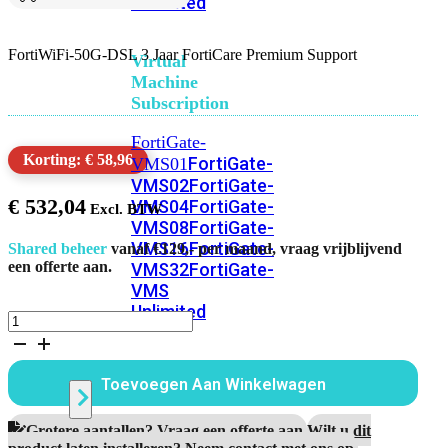
Unlimited
FortiWiFi-50G-DSL 3 Jaar FortiCare Premium Support
Virtual
Machine
Subscription
FortiGate-
Korting: € 58,96
FortiGate-
VMS01
VMS02
FortiGate-
€
532,04
VMS04
FortiGate-
VMS08
FortiGate-
VMS16
FortiGate-
Shared beheer
vanaf €129,- per maand, vraag vrijblijvend
een offerte aan.
VMS32
FortiGate-
VMS
Unlimited
FortiWiFi-
50G-
DSL
Switch
3
Toevoegen Aan Winkelwagen
Jaar
FortiCare
Premium
Alle
Grotere aantallen? Vraag een offerte aan.
Wilt u dit
Support
product laten installeren? Neem contact met ons op.