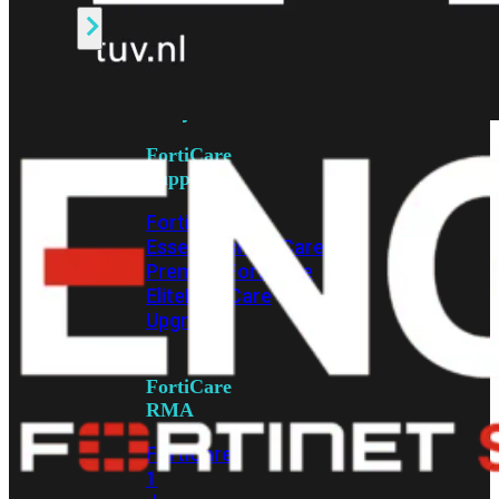
Alle
Licenties
bekijken
FortiCare
Support
FortiCare
Essentials
FortiCare
Premium
FortiCare
Elite
FortiCare
Upgrades
FortiCare
RMA
FortiCare
1