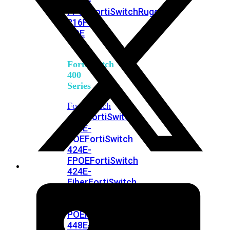
248E-
FPOE
FortiSwitchRugged
216F-
POE
FortiSwitch
400
Series
FortiSwitch
FortiSwitch
424E
424E-
POE
FortiSwitch
424E-
FPOE
FortiSwitch
424E-
Fiber
FortiSwitch
448E
FortiSwitch
448E-
POE
FortiSwitch
448E-