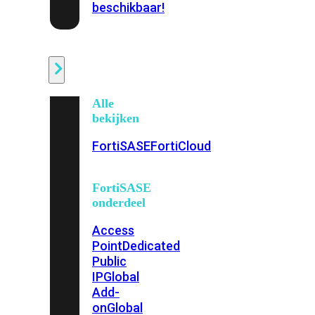
beschikbaar!
Cloud
Alle
bekijken
FortiSASE
FortiCloud
FortiSASE
onderdeel
Access
Point
Dedicated
Public
IP
Global
Add-
on
Global