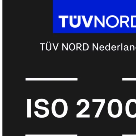
met
Wi-
Fi
(FortiWiFi)
FortiWiFi
30G
FortiWiFi
31G
FortiWiFi
40F
FortiWiFi
50G
FortiWiFi
51G
FortiWiFi
60F
FortiWiFi
61F
FortiWiFi
70G
FortiWiFi
71G
FortiWiFi
80F
FortiWiFi
81F
Licentie