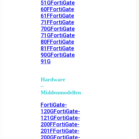
51G
FortiGate
60F
FortiGate
61F
FortiGate
71F
FortiGate
70G
FortiGate
71G
FortiGate
80F
FortiGate
81F
FortiGate
90G
FortiGate
91G
Hardware
–
Middenmodellen
FortiGate-
120G
FortiGate-
121G
FortiGate-
200F
FortiGate-
201F
FortiGate-
200G
FortiGate-