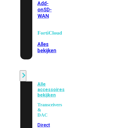
Add-
on
SD-
WAN
FortiCloud
Alles
bekijken
Accessoires
Alle
accessoires
bekijken
Transceivers
&
DAC
Direct