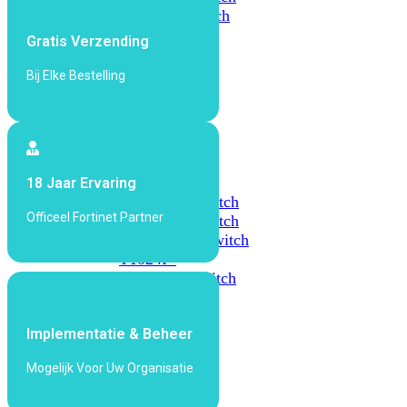
648F
FortiSwitch
648F-
Gratis Verzending
FPOE
Bij Elke Bestelling
FortiSwitch
1000
Series
FortiSwitch
18 Jaar Ervaring
1024E
FortiSwitch
Officeel Fortinet Partner
1048E
FortiSwitch
T1024E
FortiSwitch
T1024F-
FPOE
FortiSwitch
1048G
Implementatie & Beheer
FortiSwitch
2000
Mogelijk Voor Uw Organisatie
Series