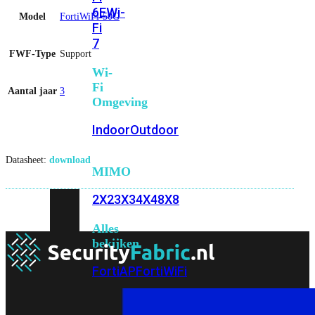
6E
Wi-
Model
FortiWiFi-50G
Fi
7
FWF-Type
Support
Wi-
Fi
Aantal jaar
3
Omgeving
Indoor
Outdoor
Datasheet:
download
MIMO
2X2
3X3
4X4
8X8
Alles
bekijken
FortiAP
FortiWiFi
FortiGate