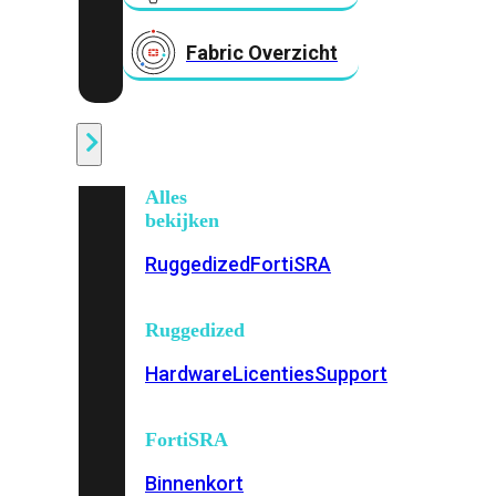
Fabric Overzicht
Industrieel
Alles
bekijken
Ruggedized
FortiSRA
Ruggedized
Hardware
Licenties
Support
FortiSRA
Binnenkort