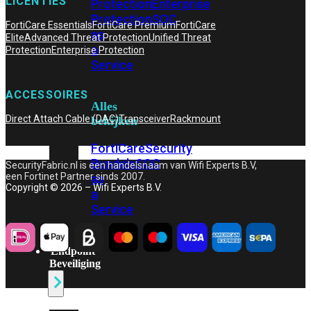
LICENTIES
Protection
Enterprise
Protection
SOC
FortiCare Essentials
FortiCare Premium
FortiCare
as
Elite
Advanced Threat Protection
Unified Threat
a
Protection
Enterprise Protection
Service
ACCESSOIRES
Alles
Direct Attach Cable (DAC)
Transceiver
Rackmount
bekijken
FortiCare
Security
Bundels
SOC
SecurityFabric.nl is een handelsnaam van Wifi Experts B.V,
een Fortinet Partner sinds 2007.
as
Copyright © 2026 – Wifi Experts B.V.
a
Service
Endpoint
Beveiliging