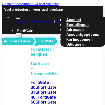
Ga naar hoofdinhoud
Ga naar voettekst
Veel producten uit voorraad leverbaar
Account
Account
Klantenservice
Offerte
Bestellingen
Adressen
FortiGate
Accountgegevens
Kortingbonnen
‎ SecurityFabric
FortiWiFi
Alle
Uitloggen
FortiGates
bekijken
Hardware
–
Instapmodellen
FortiGate
30G
FortiGate
31G
FortiGate
40F
FortiGate
50G
FortiGate