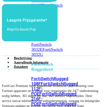
FortiSwitch
2048F
FortiSwitch
2048F-
B2F
Laagste Prijsgarantie*
FortiSwitch
Altijd De Beste Prijs
3000
Series
FortiSwitch
3032E
FortiSwitch
3032G
Beschrijving
Aanvullende Informatie
FortiSwitch
Datasheet
Ruggedized
FortiSwitchRugged
108F
FortiSwitchRugged
FortiCare Premium biedt uitgebreide technische ondersteuning voor
112F-
Fortinet-apparaten en is ideaal voor organisaties die 24/7 ondersteuning
POE
FortiSwitchRugged
nodig hebben, 365 dagen per jaar, met snellere responstijden. Deze
216F-
service omvat telefonische en webondersteuning, toegang tot belangrijke
POE
FortiSwitchRugged
firmware-updates en gebruik van online tools zoals het Asset