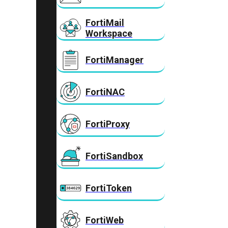
FortiMail
Workspace
FortiManager
FortiNAC
FortiProxy
FortiSandbox
FortiToken
FortiWeb