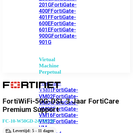
201G
FortiGate-
400F
FortiGate-
401F
FortiGate-
600E
FortiGate-
601E
FortiGate-
900G
FortiGate-
901G
Virtual
Machine
Perpetual
FortiGate-
FortiGate-
VM01
VM02
FortiGate-
FortiWiFi-50G-DSL 3 Jaar FortiCare
VM04
FortiGate-
Premium Support
VM08
FortiGate-
VM16
FortiGate-
VM32
FortiGate-
FC-10-W50GD-247-02-36
VM
Levertijd: 5 - 11 dagen