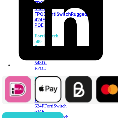
FPOE
FortiSwitch
M426E-
FPOE
FortiSwitchRugged
424F-
POE
FortiSwitch
500
Series
FortiSwitch
548D-
FPOE
FortiSwitch
600
Series
FortiSwitch
624F
FortiSwitch
624F-
FPOE
FortiSwitch