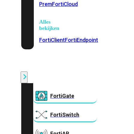
Prem
FortiCloud
Alles
bekijken
FortiClient
FortiEndpoint
Security
Fabric
Producten
FortiGate
FortiSwitch
FortiAP