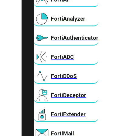
FortiAnalyzer
FortiAuthenticator
FortiADC
FortiDDoS
FortiDeceptor
FortiExtender
FortiMail