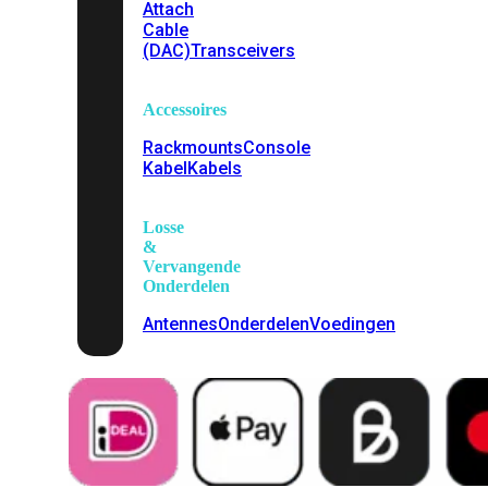
Attach
Cable
(DAC)
Transceivers
Accessoires
Rackmounts
Console
Kabel
Kabels
Losse
&
Vervangende
Onderdelen
Antennes
Onderdelen
Voedingen