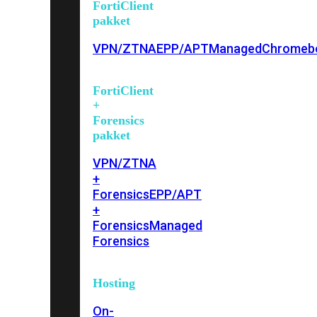
FortiClient
pakket
VPN/ZTNA
EPP/APT
Managed
Chromeb
FortiClient
+
Forensics
pakket
VPN/ZTNA
+
Forensics
EPP/APT
+
Forensics
Managed
Forensics
Hosting
On-