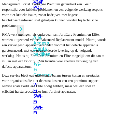
424F-
Management Portal. FortiCare Premium garandeert een 1-uur
POE
responstijd voor kritieke problemen en een volgende werkdag respons
voor niet-kritieke issues, zodat bedrijven met hogere
beschikbaarheidseisen snel geholpen kunnen worden bij technische
WiFi
problemen.
RMA-vervangingen, als onderdeel van FortiCare Premium en Elite,
Alle
worden uitgevoerd via het Advanced Replacement-model. Hierbij wordt
Access
een vervangend apparaat verzonden voordat het defecte apparaat is
Points
geretourneerd, met een gegarandeerde levering op de volgende
bekijken
werkdag. Het is bij FortiCare Premium en Elite mogelijk om dit aan te
vullen met een Priority RMA licentie voor snellere vervanging van
Wi-
defecte apparatatuur.
Fi
Generatie
Deze service biedt een uitstekende balans tussen kosten en prestaties
voor organisaties die niet de extra kosten van een premium support-
Wi-
service zoals FortiCare Elite nodig hebben, maar wel een snel en
Fi
efficiënt herstelproces voor hun Fortinet-apparaten.
5
Wi-
Fi
6
Wi-
Fi