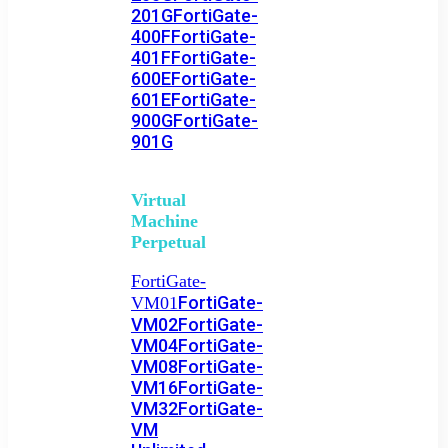
201G
FortiGate-
400F
FortiGate-
401F
FortiGate-
600E
FortiGate-
601E
FortiGate-
900G
FortiGate-
901G
Virtual
Machine
Perpetual
FortiGate-
FortiGate-
VM01
VM02
FortiGate-
VM04
FortiGate-
VM08
FortiGate-
VM16
FortiGate-
VM32
FortiGate-
VM