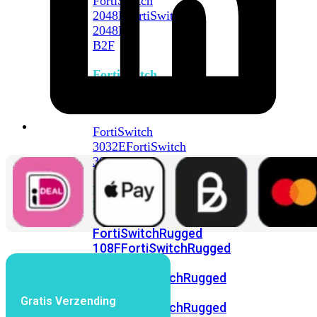
FortiSwitch
2048F
FortiSwitch
2048F-
B2F
FortiSwitch
3000
Series
FortiSwitch
3032E
FortiSwitch
3032G
FortiSwitch
Ruggedized
FortiSwitchRugged
108F
FortiSwitchRugged
112F-
POE
FortiSwitchRugged
216F-
Gratis Verzending
POE
FortiSwitchRugged