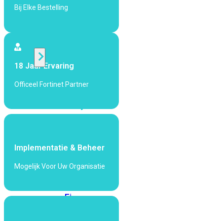
424F-
Bij Elke Bestelling
POE
WiFi
18 Jaar Ervaring
Alle
Access
Officeel Fortinet Partner
Points
bekijken
Wi-
Fi
Generatie
Implementatie & Beheer
Wi-
Mogelijk Voor Uw Organisatie
Fi
5
Wi-
Fi
6
Wi-
Fi