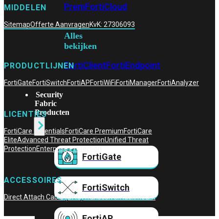
Prem
FortiCloud
MIDDELEN
Sitemap
Offerte Aanvragen
KvK: 27306093
Alles
bekijken
FortiClient
FortiEndpoint
PRODUCTLIJNEN
FortiGate
FortiSwitch
FortiAP
FortiWiFi
FortiManager
FortiAnalyzer
Security
Fabric
Producten
LICENTIES
FortiCare Essentials
FortiCare Premium
FortiCare
Elite
Advanced Threat Protection
Unified Threat
Protection
Enterprise Protection
FortiGate
ACCESSOIRES
FortiSwitch
Direct Attach Cable (DAC)
Transceiver
Rackmount
FortiAP