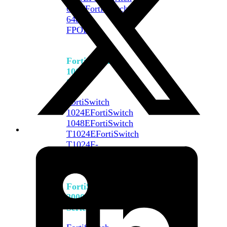
648F
FortiSwitch
648F-
FPOE
FortiSwitch
1000
Series
FortiSwitch
1024E
FortiSwitch
1048E
FortiSwitch
T1024E
FortiSwitch
T1024F-
FPOE
FortiSwitch
1048G
FortiSwitch
2000
Series