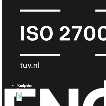
Protection
Enterprise
Protection
SOC
as
a
Service
Alles
bekijken
FortiCare
Security
Bundels
SOC
as
a
Service
Endpoint
Beveiliging