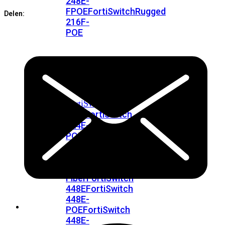
248E-
Service
aantal
FPOE
FortiSwitchRugged
Delen:
216F-
POE
FortiSwitch
400
Series
FortiSwitch
FortiSwitch
424E
424E-
POE
FortiSwitch
424E-
FPOE
FortiSwitch
424E-
Fiber
FortiSwitch
448E
FortiSwitch
448E-
POE
FortiSwitch
448E-