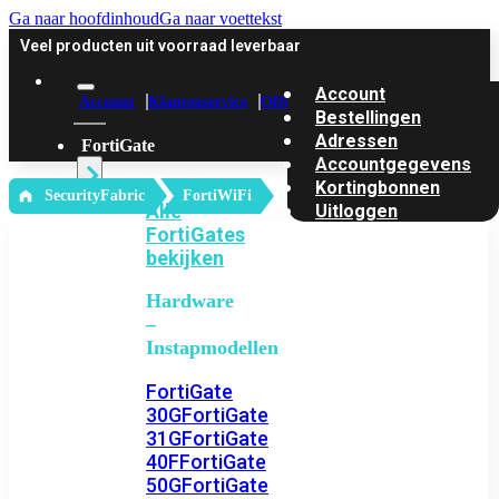
Ga naar hoofdinhoud
Ga naar voettekst
Veel producten uit voorraad leverbaar
Account
Account
Klantenservice
Offerte
Bestellingen
Adressen
FortiGate
Accountgegevens
Kortingbonnen
‎ SecurityFabric
FortiWiFi
Alle
Uitloggen
FortiGates
bekijken
Hardware
–
Instapmodellen
FortiGate
30G
FortiGate
31G
FortiGate
40F
FortiGate
50G
FortiGate