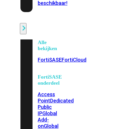
beschikbaar!
Cloud
Alle
bekijken
FortiSASE
FortiCloud
FortiSASE
onderdeel
Access
Point
Dedicated
Public
IP
Global
Add-
on
Global