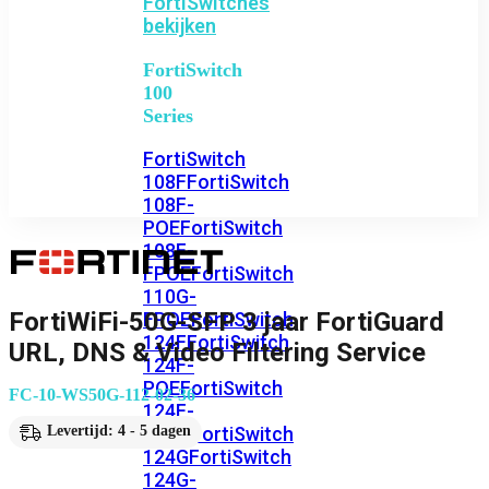
FortiSwitches
bekijken
FortiSwitch
100
Series
FortiSwitch
108F
FortiSwitch
108F-
POE
FortiSwitch
108F-
FPOE
FortiSwitch
110G-
FortiWiFi-50G-SFP 3 jaar FortiGuard
FPOE
FortiSwitch
124F
FortiSwitch
URL, DNS & Video Filtering Service
124F-
POE
FortiSwitch
FC-10-WS50G-112-02-36
124F-
FPOE
FortiSwitch
Levertijd: 4 - 5 dagen
124G
FortiSwitch
124G-