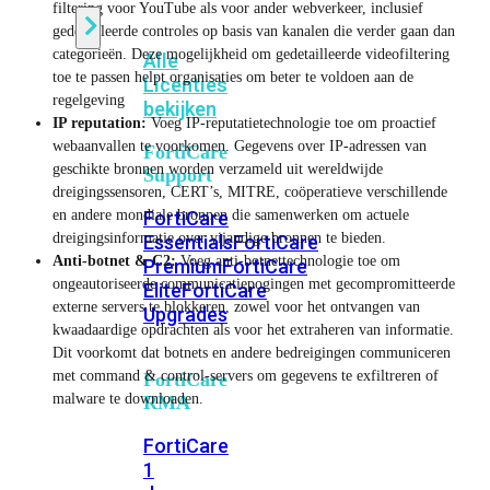
filtering voor YouTube als voor ander webverkeer, inclusief
gedetailleerde controles op basis van kanalen die verder gaan dan
categorieën. Deze mogelijkheid om gedetailleerde videofiltering
Alle
toe te passen helpt organisaties om beter te voldoen aan de
Licenties
regelgeving
bekijken
IP reputation:
Voeg IP-reputatietechnologie toe om proactief
webaanvallen te voorkomen. Gegevens over IP-adressen van
FortiCare
geschikte bronnen worden verzameld uit wereldwijde
Support
dreigingssensoren, CERT’s, MITRE, coöperatieve verschillende
en andere mondiale bronnen die samenwerken om actuele
FortiCare
dreigingsinformatie over vijandige bronnen te bieden.
Essentials
FortiCare
Anti-botnet & C2:
Voeg anti-botnettechnologie toe om
Premium
FortiCare
ongeautoriseerde communicatiepogingen met gecompromitteerde
Elite
FortiCare
externe servers te blokkeren, zowel voor het ontvangen van
Upgrades
kwaadaardige opdrachten als voor het extraheren van informatie.
Dit voorkomt dat botnets en andere bedreigingen communiceren
met command & control-servers om gegevens te exfiltreren of
FortiCare
malware te downloaden.
RMA
FortiCare
1