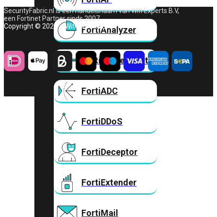
SecurityFabric.nl is een handelsnaam van Wifi Experts B.V,
een Fortinet Partner sinds 2007.
Copyright © 2026 – Wifi Experts B.V.
FortiAnalyzer
FortiAuthenticator
FortiADC
FortiDDoS
FortiDeceptor
FortiExtender
FortiMail