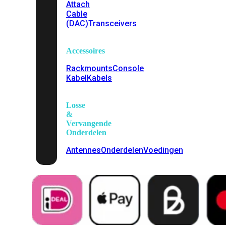
Attach
Cable
(DAC)
Transceivers
Accessoires
Rackmounts
Console
Kabel
Kabels
Losse
&
Vervangende
Onderdelen
Antennes
Onderdelen
Voedingen