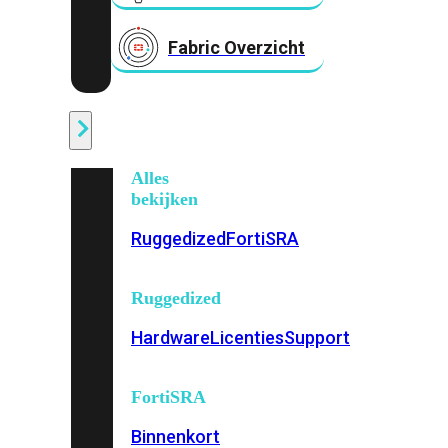
Fabric Overzicht
Industrieel
Alles
bekijken
Ruggedized
FortiSRA
Ruggedized
Hardware
Licenties
Support
FortiSRA
Binnenkort