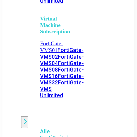
Unlimited
Virtual
Machine
Subscription
FortiGate-
FortiGate-
VMS01
VMS02
FortiGate-
VMS04
FortiGate-
VMS08
FortiGate-
VMS16
FortiGate-
VMS32
FortiGate-
VMS
Unlimited
Switch
Alle