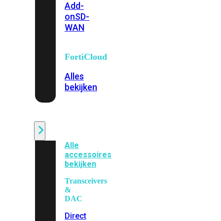
Add-
on
SD-
WAN
FortiCloud
Alles
bekijken
Accessoires
Alle
accessoires
bekijken
Transceivers
&
DAC
Direct