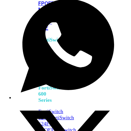
FPOE
FortiSwitch
M426E-
FPOE
FortiSwitchRugged
424F-
POE
FortiSwitch
500
Series
FortiSwitch
548D-
FPOE
FortiSwitch
600
Series
FortiSwitch
624F
FortiSwitch
624F-
FPOE
FortiSwitch