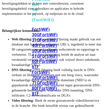
beveiligingslekken te dichten met contextbewust, consistent
met
beveiligingsbeleid voor gebruikers en applicaties in hybride
Wi-
implementaties in het netwerk, op endpoints en in de cloud.
Fi
(FortiWiFi)
FortiWiFi
Belangrijkste kenmerken:
30G
FortiWiFi
Web filtering:
FortiGuard Web Filtering maakt gebruik van een
31G
FortiWiFi
database met honderden miljoenen URL’s, ingedeeld in meer dan
40F
FortiWiFi
90 categorieën, om gedetailleerde webcontrole en rapportage te
50G
FortiWiFi
verbeteren. TLS 1.3-ondersteuning breidt de analyse uit naar
51G
FortiWiFi
versleuteld verkeer. Het blokkeert ook vrijwel direct onbekende,
60F
FortiWiFi
kwaadaardige URL’s
61F
DNS filtering:
DNS filtering biedt volledig inzicht in DNS-
FortiWiFi
verkeer en blokkeert domeinen met een hoog risico, waaronder
70G
FortiWiFi
kwaadaardige nieuw geregistreerde domeinen (NRD’s) en
71G
FortiWiFi
geparkeerde domeinen. Het beschermt tegen geavanceerde DNS-
80F
FortiWiFi
gebaseerde bedreigingen, waaronder DNS-tunneling, DNS-
81F
infiltratie, C2-serveridentificatie en DGA’s
Video filtering:
Biedt de eerste geavanceerde videofilterservice
in de branche. Het biedt hetzelfde niveau van gedetailleerde
Licentie