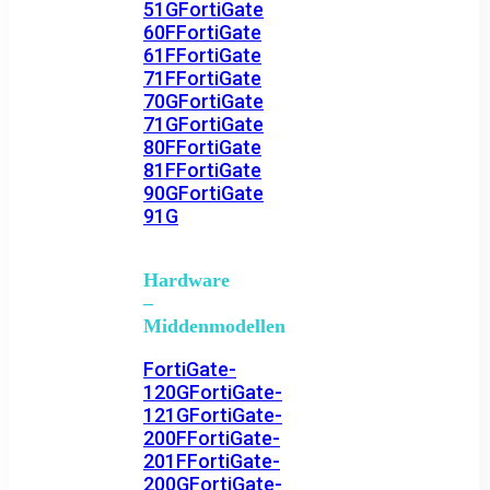
51G
FortiGate
60F
FortiGate
61F
FortiGate
71F
FortiGate
70G
FortiGate
71G
FortiGate
80F
FortiGate
81F
FortiGate
90G
FortiGate
91G
Hardware
–
Middenmodellen
FortiGate-
120G
FortiGate-
121G
FortiGate-
200F
FortiGate-
201F
FortiGate-
200G
FortiGate-