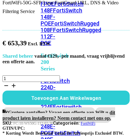
FortiWiFi-50G-SFP 3 jaar FortiGuard URL, DNS & Video
FPOE
FortiSwitch
148F
FortiSwitch
Filtering Service
148F-
POE
FortiSwitchRugged
108F
FortiSwitchRugged
112F-
€
653,39
POE
FortiSwitch
Shared beheer
vanaf €129,- per maand, vraag vrijblijvend
200
een offerte aan.
Series
FortiWiFi-
FortiSwitch
50G-
224D-
SFP
FPOE
FortiSwitch
3
Toevoegen Aan Winkelwagen
248D
FortiSwitch
jaar
FortiGuard
224E
Fortiswitch
URL,
Grotere aantallen? Vraag een offerte aan.
Wilt u dit
224E-
DNS
product laten installeren? Neem contact met ons op.
POE
FortiSwitch
&
SKU:
Categorieën:
FC-10-WS50G-112-02-36
FortiWiFi
248E-
Video
GTIN/UPC:
POE
FortiSwitch
Filtering
* Korting Wordt Berekend Vanaf De Adviesprijs Exclusief BTW.