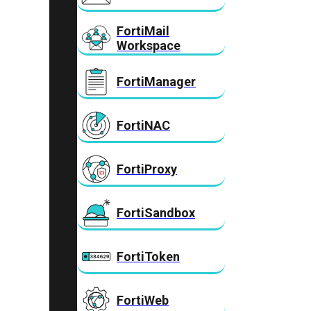
FortiMail
Workspace
FortiManager
FortiNAC
FortiProxy
FortiSandbox
FortiToken
FortiWeb