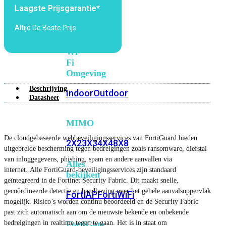
6E
Wi-
Laagste Prijsgarantie*
Fi
Altijd De Beste Prijs
7
Wi-
Fi
Omgeving
Beschrijving
Indoor
Outdoor
Datasheet
MIMO
De cloudgebaseerde webbeveiligingsservices van FortiGuard bieden
2X2
3X3
4X4
8X8
uitgebreide bescherming tegen bedreigingen zoals ransomware, diefstal
van inloggegevens, phishing, spam en andere aanvallen via
Alles
internet. Alle FortiGuard-beveiligingsservices zijn standaard
bekijken
geïntegreerd in de Fortinet Security Fabric. Dit maakt snelle,
gecoördineerde detectie en handhaving over het gehele aanvalsoppervlak
FortiAP
FortiWiFi
mogelijk. Risico’s worden continu beoordeeld en de Security Fabric
past zich automatisch aan om de nieuwste bekende en onbekende
bedreigingen in realtime tegen te gaan. Het is in staat om
FortiGate