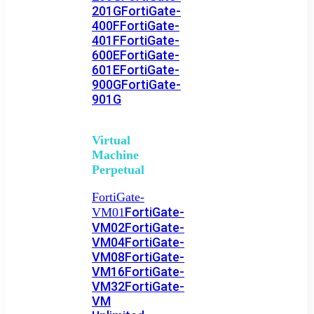
201G
FortiGate-
400F
FortiGate-
401F
FortiGate-
600E
FortiGate-
601E
FortiGate-
900G
FortiGate-
901G
Virtual
Machine
Perpetual
FortiGate-
FortiGate-
VM01
VM02
FortiGate-
VM04
FortiGate-
VM08
FortiGate-
VM16
FortiGate-
VM32
FortiGate-
VM