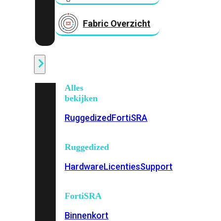
Fabric Overzicht
Industrieel
Alles
bekijken
Ruggedized
FortiSRA
Ruggedized
Hardware
Licenties
Support
FortiSRA
Binnenkort