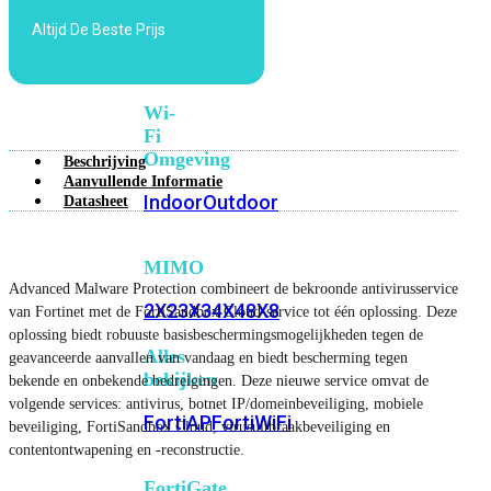
6E
Wi-
Altijd De Beste Prijs
Fi
7
Wi-
Fi
Omgeving
Beschrijving
Aanvullende Informatie
Indoor
Outdoor
Datasheet
MIMO
Advanced Malware Protection combineert de bekroonde antivirusservice
2X2
3X3
4X4
8X8
van Fortinet met de FortiSandbox Cloud-service tot één oplossing. Deze
oplossing biedt robuuste basisbeschermingsmogelijkheden tegen de
Alles
geavanceerde aanvallen van vandaag en biedt bescherming tegen
bekijken
bekende en onbekende bedreigingen. Deze nieuwe service omvat de
volgende services: antivirus, botnet IP/domeinbeveiliging, mobiele
FortiAP
FortiWiFi
beveiliging, FortiSandbox Cloud, virusuitbraakbeveiliging en
contentontwapening en -reconstructie.
FortiGate