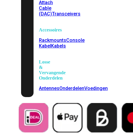
Attach
Cable
(DAC)
Transceivers
Accessoires
Rackmounts
Console
Kabel
Kabels
Losse
&
Vervangende
Onderdelen
Antennes
Onderdelen
Voedingen