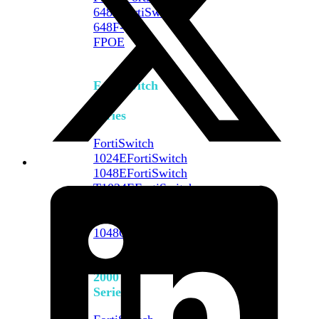
648F
FortiSwitch
648F-
FPOE
FortiSwitch
1000
Series
FortiSwitch
1024E
FortiSwitch
1048E
FortiSwitch
T1024E
FortiSwitch
T1024F-
FPOE
FortiSwitch
1048G
FortiSwitch
2000
Series