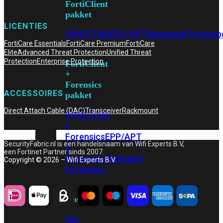
FortiClient
pakket
LICENTIES
VPN/ZTNA
EPP/APT
Managed
Chromeb
FortiCare Essentials
FortiCare Premium
FortiCare
Elite
Advanced Threat Protection
Unified Threat
Protection
Enterprise Protection
FortiClient
+
Forensics
ACCESSOIRES
pakket
Direct Attach Cable (DAC)
Transceiver
Rackmount
VPN/ZTNA
+
Forensics
EPP/APT
SecurityFabric.nl is een handelsnaam van Wifi Experts B.V,
+
een Fortinet Partner sinds 2007.
Forensics
Managed
Copyright © 2026 – Wifi Experts B.V.
Forensics
Hosting
On-