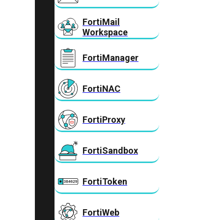
FortiMail
Workspace
FortiManager
FortiNAC
FortiProxy
FortiSandbox
FortiToken
FortiWeb