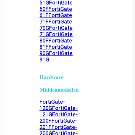
51G
FortiGate
60F
FortiGate
61F
FortiGate
71F
FortiGate
70G
FortiGate
71G
FortiGate
80F
FortiGate
81F
FortiGate
90G
FortiGate
91G
Hardware
–
Middenmodellen
FortiGate-
120G
FortiGate-
121G
FortiGate-
200F
FortiGate-
201F
FortiGate-
200G
FortiGate-