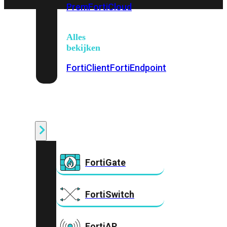
Prem
FortiCloud
Alles
bekijken
FortiClient
FortiEndpoint
Security
Fabric
Producten
FortiGate
FortiSwitch
FortiAP