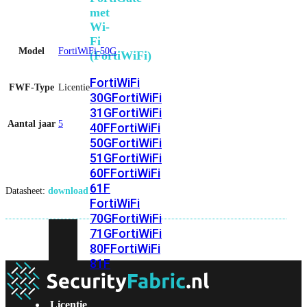
met
Wi-
Fi
Model
FortiWiFi-50G
(FortiWiFi)
FortiWiFi
FWF-Type
Licentie
30G
FortiWiFi
31G
FortiWiFi
Aantal jaar
5
40F
FortiWiFi
50G
FortiWiFi
51G
FortiWiFi
60F
FortiWiFi
61F
Datasheet:
download
FortiWiFi
70G
FortiWiFi
71G
FortiWiFi
80F
FortiWiFi
81F
Licentie