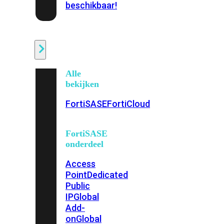
beschikbaar!
Cloud
Alle
bekijken
FortiSASE
FortiCloud
FortiSASE
onderdeel
Access
Point
Dedicated
Public
IP
Global
Add-
on
Global