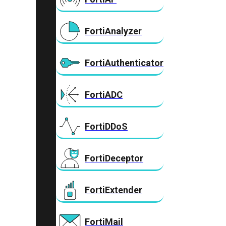
FortiAnalyzer
FortiAuthenticator
FortiADC
FortiDDoS
FortiDeceptor
FortiExtender
FortiMail