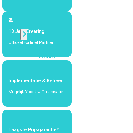
424F-
POE
WiFi
18 Jaar Ervaring
Officeel Fortinet Partner
Alle
Access
Points
bekijken
Wi-
Implementatie & Beheer
Fi
Generatie
Mogelijk Voor Uw Organisatie
Wi-
Fi
5
Wi-
Fi
6
Wi-
Laagste Prijsgarantie*
Fi