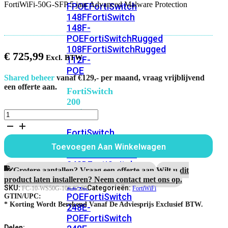
FortiWiFi-50G-SFP 5 jaar Advanced Malware Protection
FPOE
FortiSwitch
148F
FortiSwitch
148F-
POE
FortiSwitchRugged
108F
FortiSwitchRugged
€
725,99
112F-
POE
Shared beheer
vanaf €129,- per maand, vraag vrijblijvend
een offerte aan.
FortiSwitch
200
Series
FortiWiFi-
50G-
FortiSwitch
SFP
5
224D-
Toevoegen Aan Winkelwagen
jaar
FPOE
FortiSwitch
Advanced
248D
FortiSwitch
Malware
Grotere aantallen? Vraag een offerte aan.
Wilt u dit
224E
Fortiswitch
Protection
product laten installeren? Neem contact met ons op.
224E-
aantal
SKU:
Categorieën:
FC-10-WS50G-100-02-60
FortiWiFi
POE
FortiSwitch
GTIN/UPC:
* Korting Wordt Berekend Vanaf De Adviesprijs Exclusief BTW.
248E-
POE
FortiSwitch
Delen: