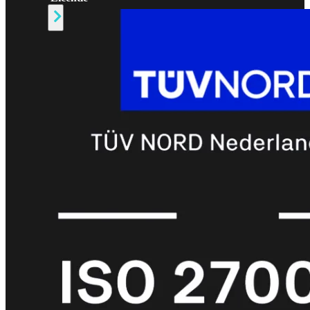
Alle
Licenties
bekijken
FortiCare
Support
FortiCare
Essentials
FortiCare
Premium
FortiCare
Elite
FortiCare
Upgrades
FortiCare
RMA
FortiCare
1