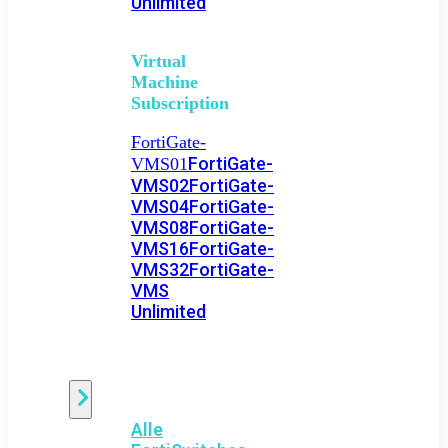
Unlimited
Virtual
Machine
Subscription
FortiGate-
FortiGate-
VMS01
VMS02
FortiGate-
VMS04
FortiGate-
VMS08
FortiGate-
VMS16
FortiGate-
VMS32
FortiGate-
VMS
Unlimited
Switch
Alle