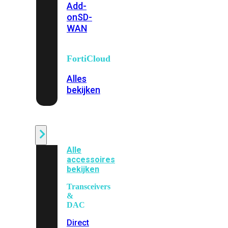
Add-
on
SD-
WAN
FortiCloud
Alles
bekijken
Accessoires
Alle
accessoires
bekijken
Transceivers
&
DAC
Direct