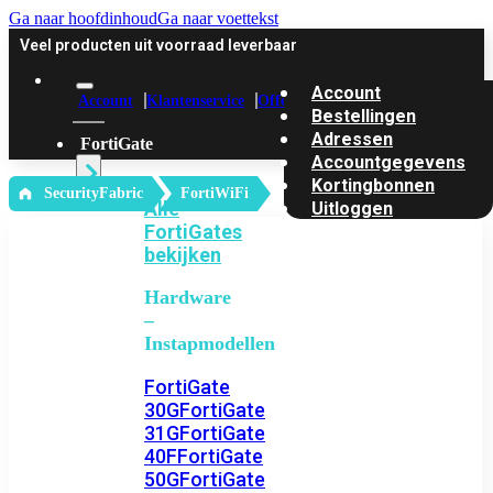
Ga naar hoofdinhoud
Ga naar voettekst
Veel producten uit voorraad leverbaar
Account
Account
Klantenservice
Offerte
Bestellingen
Adressen
FortiGate
Accountgegevens
Kortingbonnen
‎ SecurityFabric
FortiWiFi
Alle
Uitloggen
FortiGates
bekijken
Hardware
–
Instapmodellen
FortiGate
30G
FortiGate
31G
FortiGate
40F
FortiGate
50G
FortiGate