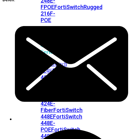
248E-
FPOE
FortiSwitchRugged
216F-
POE
FortiSwitch
400
Series
FortiSwitch
FortiSwitch
424E
424E-
POE
FortiSwitch
424E-
FPOE
FortiSwitch
424E-
Fiber
FortiSwitch
448E
FortiSwitch
448E-
POE
FortiSwitch
448E-