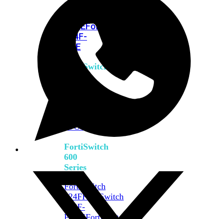
FPOE
FortiSwitch
M426E-
FPOE
FortiSwitchRugged
424F-
POE
FortiSwitch
500
Series
FortiSwitch
548D-
FPOE
FortiSwitch
600
Series
FortiSwitch
624F
FortiSwitch
624F-
FPOE
FortiSwitch