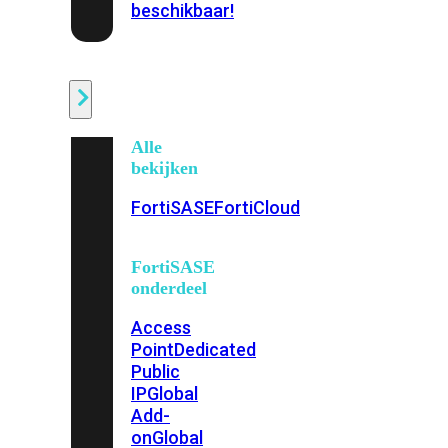
beschikbaar!
Cloud
Alle
bekijken
FortiSASE
FortiCloud
FortiSASE
onderdeel
Access
Point
Dedicated
Public
IP
Global
Add-
on
Global