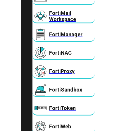
FortiMail
Workspace
FortiManager
FortiNAC
FortiProxy
FortiSandbox
FortiToken
FortiWeb