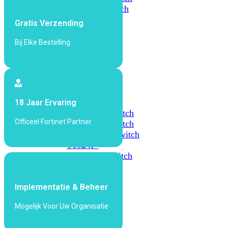
648F
FortiSwitch
648F-
Gratis Verzending
FPOE
Bij Elke Bestelling
FortiSwitch
1000
Series
FortiSwitch
18 Jaar Ervaring
1024E
FortiSwitch
Officeel Fortinet Partner
1048E
FortiSwitch
T1024E
FortiSwitch
T1024F-
FPOE
FortiSwitch
1048G
Implementatie & Beheer
FortiSwitch
2000
Mogelijk Voor Uw Organisatie
Series