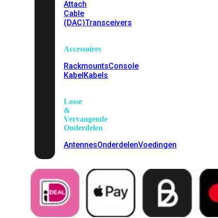
Attach
Cable
(DAC)
Transceivers
Accessoires
Rackmounts
Console
Kabel
Kabels
Losse
&
Vervangende
Onderdelen
Antennes
Onderdelen
Voedingen