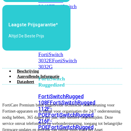
FortiSwitch
2048F
FortiSwitch
2048F-
B2F
Laagste Prijsgarantie*
FortiSwitch
Altijd De Beste Prijs
3000
Series
FortiSwitch
3032E
FortiSwitch
3032G
Beschrijving
Aanvullende Informatie
FortiSwitch
Datasheet
Ruggedized
FortiSwitchRugged
108F
FortiSwitchRugged
FortiCare Premium biedt uitgebreide technische ondersteuning voor
112F-
Fortinet-apparaten en is ideaal voor organisaties die 24/7 ondersteuning
POE
FortiSwitchRugged
nodig hebben, 365 dagen per jaar, met snellere responstijden. Deze
216F-
service omvat telefonische en webondersteuning, toegang tot belangrijke
POE
FortiSwitchRugged
firmware-updates en gebruik van online tools zoals het Asset