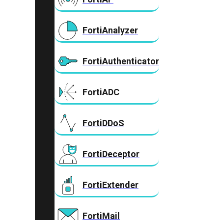
FortiAnalyzer
FortiAuthenticator
FortiADC
FortiDDoS
FortiDeceptor
FortiExtender
FortiMail