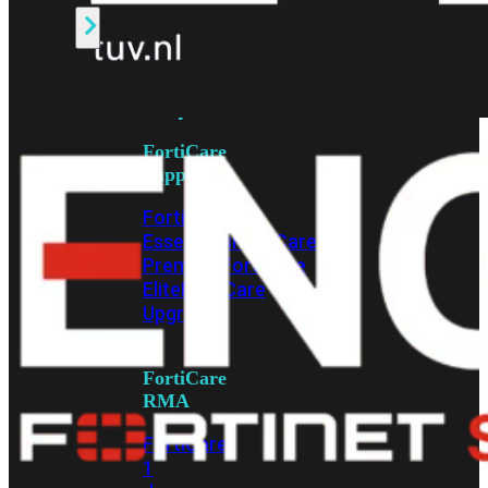
Alle
Licenties
bekijken
FortiCare
Support
FortiCare
Essentials
FortiCare
Premium
FortiCare
Elite
FortiCare
Upgrades
FortiCare
RMA
FortiCare
1