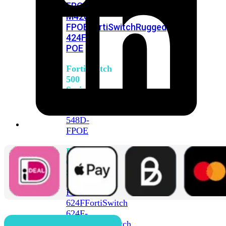
FPOE
FortiSwitch
M426E-
FPOE
FortiSwitchRugged
424F-
POE
FortiSwitch
500
Series
FortiSwitch
548D-
FPOE
FortiSwitch
600
Series
FortiSwitch
624F
FortiSwitch
624F-
FPOE
FortiSwitch