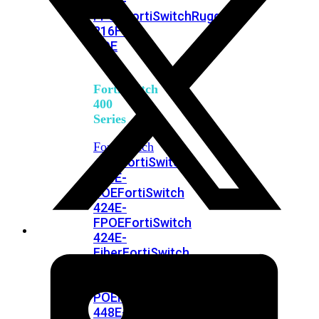
248E-
FPOE
FortiSwitchRugged
216F-
POE
FortiSwitch
400
Series
FortiSwitch
FortiSwitch
424E
424E-
POE
FortiSwitch
424E-
FPOE
FortiSwitch
424E-
Fiber
FortiSwitch
448E
FortiSwitch
448E-
POE
FortiSwitch
448E-