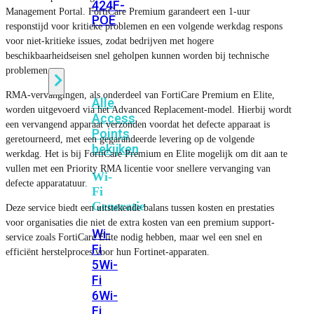
424F-
Management Portal. FortiCare Premium garandeert een 1-uur
POE
responstijd voor kritieke problemen en een volgende werkdag respons
voor niet-kritieke issues, zodat bedrijven met hogere
beschikbaarheidseisen snel geholpen kunnen worden bij technische
WiFi
problemen.
RMA-vervangingen, als onderdeel van FortiCare Premium en Elite,
Alle
worden uitgevoerd via het Advanced Replacement-model. Hierbij wordt
Access
een vervangend apparaat verzonden voordat het defecte apparaat is
Points
geretourneerd, met een gegarandeerde levering op de volgende
bekijken
werkdag. Het is bij FortiCare Premium en Elite mogelijk om dit aan te
vullen met een Priority RMA licentie voor snellere vervanging van
Wi-
defecte apparatatuur.
Fi
Generatie
Deze service biedt een uitstekende balans tussen kosten en prestaties
voor organisaties die niet de extra kosten van een premium support-
Wi-
service zoals FortiCare Elite nodig hebben, maar wel een snel en
Fi
efficiënt herstelproces voor hun Fortinet-apparaten.
5
Wi-
Fi
6
Wi-
Fi