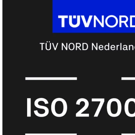
met
Wi-
Fi
(FortiWiFi)
FortiWiFi
30G
FortiWiFi
31G
FortiWiFi
40F
FortiWiFi
50G
FortiWiFi
51G
FortiWiFi
60F
FortiWiFi
61F
FortiWiFi
70G
FortiWiFi
71G
FortiWiFi
80F
FortiWiFi
81F
Licentie