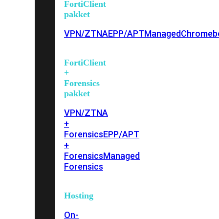
FortiClient
pakket
VPN/ZTNA
EPP/APT
Managed
Chromeb
FortiClient
+
Forensics
pakket
VPN/ZTNA
+
Forensics
EPP/APT
+
Forensics
Managed
Forensics
Hosting
On-