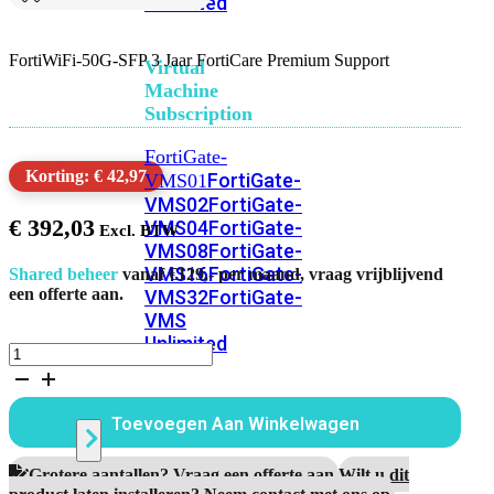
Unlimited
FortiWiFi-50G-SFP 3 Jaar FortiCare Premium Support
Virtual
Machine
Subscription
FortiGate-
Korting: € 42,97
FortiGate-
VMS01
VMS02
FortiGate-
€
392,03
VMS04
FortiGate-
VMS08
FortiGate-
VMS16
FortiGate-
Shared beheer
vanaf €129,- per maand, vraag vrijblijvend
een offerte aan.
VMS32
FortiGate-
VMS
Unlimited
FortiWiFi-
50G-
SFP
Switch
3
Toevoegen Aan Winkelwagen
Jaar
FortiCare
Premium
Alle
Grotere aantallen? Vraag een offerte aan.
Wilt u dit
Support
product laten installeren? Neem contact met ons op.