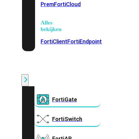
Prem
FortiCloud
Alles
bekijken
FortiClient
FortiEndpoint
Security
Fabric
Producten
FortiGate
FortiSwitch
FortiAP