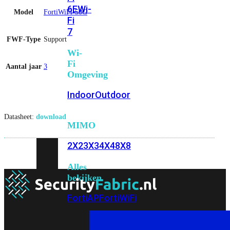
6E
Wi-
Model
FortiWiFi-50G
Fi
7
FWF-Type
Support
Wi-
Fi
Aantal jaar
3
Omgeving
Indoor
Outdoor
Datasheet:
download
MIMO
2X2
3X3
4X4
8X8
Alles
bekijken
FortiAP
FortiWiFi
FortiGate