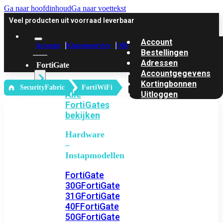
Ga naar hoofdinhoud
Ga naar voettekst
Veel producten uit voorraad leverbaar
Account
Account
Klantenservice
Offerte
Bestellingen
Adressen
FortiGate
Accountgegevens
Kortingbonnen
‎ SecurityFabric
FortiWiFi
Alle
Uitloggen
FortiGates
bekijken
Hardware
–
Instapmodellen
FortiGate
30G
FortiGate
31G
FortiGate
40F
FortiGate
50G
FortiGate