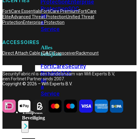
LICENTIES
Protection
Enterprise
Protection
SOC
FortiCare Essentials
FortiCare Premium
FortiCare
as
Elite
Advanced Threat Protection
Unified Threat
a
Protection
Enterprise Protection
Service
ACCESSOIRES
Alles
Direct Attach Cable (DAC)
Transceiver
Rackmount
bekijken
FortiCare
Security
Bundels
SOC
SecurityFabric.nl is een handelsnaam van Wifi Experts B.V,
een Fortinet Partner sinds 2007.
as
Copyright © 2026 – Wifi Experts B.V.
a
Service
Endpoint
Beveiliging