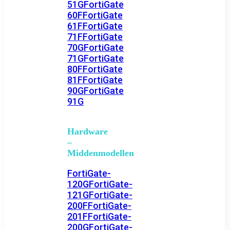
51G
FortiGate
60F
FortiGate
61F
FortiGate
71F
FortiGate
70G
FortiGate
71G
FortiGate
80F
FortiGate
81F
FortiGate
90G
FortiGate
91G
Hardware
–
Middenmodellen
FortiGate-
120G
FortiGate-
121G
FortiGate-
200F
FortiGate-
201F
FortiGate-
200G
FortiGate-