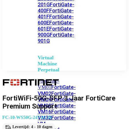
201G
FortiGate-
400F
FortiGate-
401F
FortiGate-
600E
FortiGate-
601E
FortiGate-
900G
FortiGate-
901G
Virtual
Machine
Perpetual
FortiGate-
FortiGate-
VM01
VM02
FortiGate-
FortiWiFi-50G-SFP 3 Jaar FortiCare
VM04
FortiGate-
Premium Support
VM08
FortiGate-
VM16
FortiGate-
VM32
FortiGate-
FC-10-WS50G-247-02-36
VM
Levertijd: 4 - 10 dagen