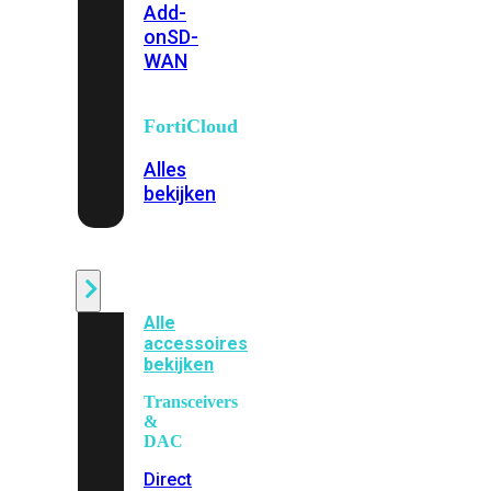
Add-
on
SD-
WAN
FortiCloud
Alles
bekijken
Accessoires
Alle
accessoires
bekijken
Transceivers
&
DAC
Direct