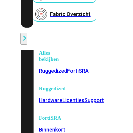
Fabric Overzicht
Industrieel
Alles
bekijken
Ruggedized
FortiSRA
Ruggedized
Hardware
Licenties
Support
FortiSRA
Binnenkort