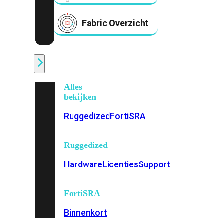
Fabric Overzicht
Industrieel
Alles
bekijken
Ruggedized
FortiSRA
Ruggedized
Hardware
Licenties
Support
FortiSRA
Binnenkort