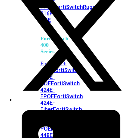
248E-
FPOE
FortiSwitchRugged
216F-
POE
FortiSwitch
400
Series
FortiSwitch
FortiSwitch
424E
424E-
POE
FortiSwitch
424E-
FPOE
FortiSwitch
424E-
Fiber
FortiSwitch
448E
FortiSwitch
448E-
POE
FortiSwitch
448E-