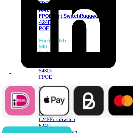
FPOE
FortiSwitch
M426E-
FPOE
FortiSwitchRugged
424F-
POE
FortiSwitch
500
Series
FortiSwitch
548D-
FPOE
FortiSwitch
600
Series
FortiSwitch
624F
FortiSwitch
624F-
FPOE
FortiSwitch