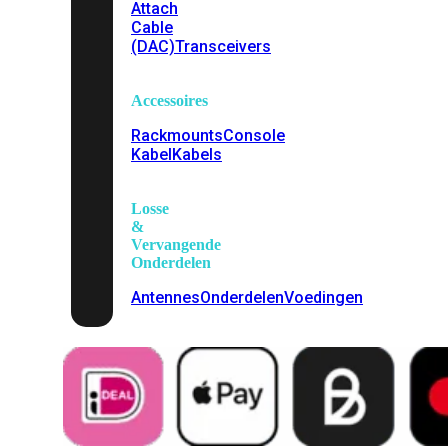
Attach
Cable
(DAC)
Transceivers
Accessoires
Rackmounts
Console
Kabel
Kabels
Losse
&
Vervangende
Onderdelen
Antennes
Onderdelen
Voedingen