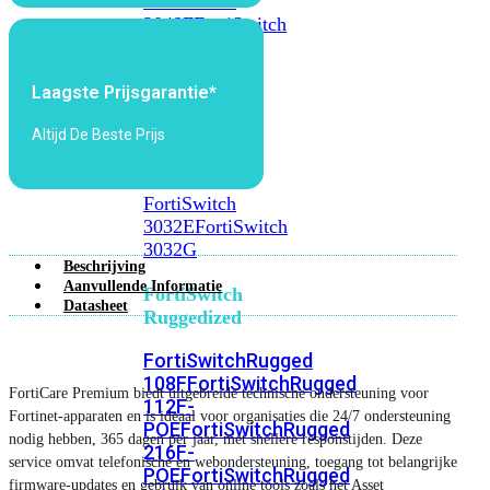
FortiSwitch
2048F
FortiSwitch
2048F-
B2F
Laagste Prijsgarantie*
FortiSwitch
Altijd De Beste Prijs
3000
Series
FortiSwitch
3032E
FortiSwitch
3032G
Beschrijving
Aanvullende Informatie
FortiSwitch
Datasheet
Ruggedized
FortiSwitchRugged
108F
FortiSwitchRugged
FortiCare Premium biedt uitgebreide technische ondersteuning voor
112F-
Fortinet-apparaten en is ideaal voor organisaties die 24/7 ondersteuning
POE
FortiSwitchRugged
nodig hebben, 365 dagen per jaar, met snellere responstijden. Deze
216F-
service omvat telefonische en webondersteuning, toegang tot belangrijke
POE
FortiSwitchRugged
firmware-updates en gebruik van online tools zoals het Asset