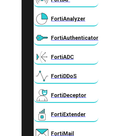
FortiAnalyzer
FortiAuthenticator
FortiADC
FortiDDoS
FortiDeceptor
FortiExtender
FortiMail