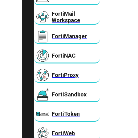
FortiMail
Workspace
FortiManager
FortiNAC
FortiProxy
FortiSandbox
FortiToken
FortiWeb