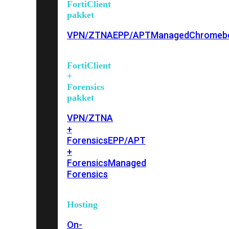
FortiClient
pakket
VPN/ZTNA
EPP/APT
Managed
Chromeb
FortiClient
+
Forensics
pakket
VPN/ZTNA
+
Forensics
EPP/APT
+
Forensics
Managed
Forensics
Hosting
On-