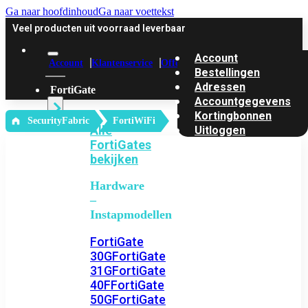
Ga naar hoofdinhoud
Ga naar voettekst
Veel producten uit voorraad leverbaar
Account
Account
Klantenservice
Offerte
Bestellingen
Adressen
FortiGate
Accountgegevens
Kortingbonnen
‎ SecurityFabric
FortiWiFi
Alle
Uitloggen
FortiGates
bekijken
Hardware
–
Instapmodellen
FortiGate
30G
FortiGate
31G
FortiGate
40F
FortiGate
50G
FortiGate