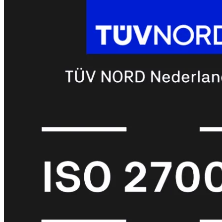
met
Wi-
Fi
(FortiWiFi)
FortiWiFi
30G
FortiWiFi
31G
FortiWiFi
40F
FortiWiFi
50G
FortiWiFi
51G
FortiWiFi
60F
FortiWiFi
61F
FortiWiFi
70G
FortiWiFi
71G
FortiWiFi
80F
FortiWiFi
81F
Licentie