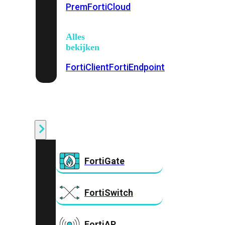
Prem
FortiCloud
Alles
bekijken
FortiClient
FortiEndpoint
Security
Fabric
Producten
FortiGate
FortiSwitch
FortiAP