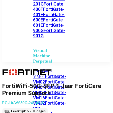
201G
FortiGate-
400F
FortiGate-
401F
FortiGate-
600E
FortiGate-
601E
FortiGate-
900G
FortiGate-
901G
Virtual
Machine
Perpetual
FortiGate-
FortiGate-
VM01
VM02
FortiGate-
FortiWiFi-50G-SFP 1 Jaar FortiCare
VM04
FortiGate-
Premium Support
VM08
FortiGate-
VM16
FortiGate-
VM32
FortiGate-
FC-10-WS50G-247-02-12
VM
Levertijd: 5 - 11 dagen