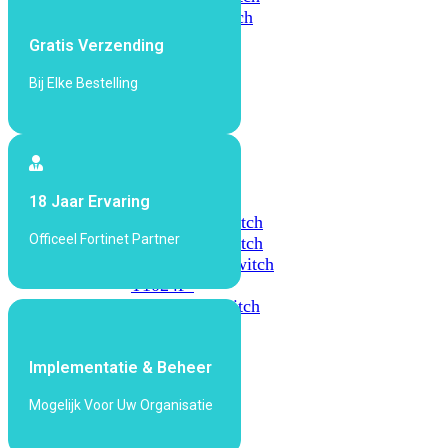
648F
FortiSwitch
648F-
Gratis Verzending
FPOE
Bij Elke Bestelling
FortiSwitch
1000
Series
FortiSwitch
18 Jaar Ervaring
1024E
FortiSwitch
Officeel Fortinet Partner
1048E
FortiSwitch
T1024E
FortiSwitch
T1024F-
FPOE
FortiSwitch
1048G
Implementatie & Beheer
FortiSwitch
2000
Mogelijk Voor Uw Organisatie
Series