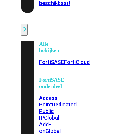
beschikbaar!
Cloud
Alle
bekijken
FortiSASE
FortiCloud
FortiSASE
onderdeel
Access
Point
Dedicated
Public
IP
Global
Add-
on
Global