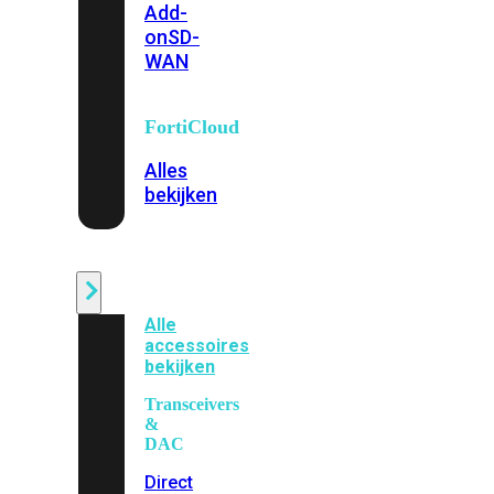
Add-
on
SD-
WAN
FortiCloud
Alles
bekijken
Accessoires
Alle
accessoires
bekijken
Transceivers
&
DAC
Direct