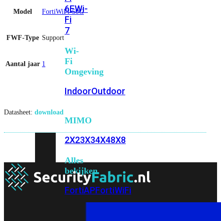
6E
Wi-
Model
FortiWiFi-50G
Fi
7
FWF-Type
Support
Wi-
Fi
Aantal jaar
1
Omgeving
Indoor
Outdoor
Datasheet:
download
MIMO
2X2
3X3
4X4
8X8
Alles
bekijken
FortiAP
FortiWiFi
FortiGate