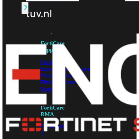
Alle
Licenties
bekijken
FortiCare
Support
FortiCare
Essentials
FortiCare
Premium
FortiCare
Elite
FortiCare
Upgrades
FortiCare
RMA
FortiCare
1