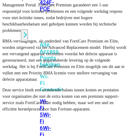
424F-
Management Portal. FortiCare Premium garandeert een 1-uur
POE
responstijd voor kritieke problemen en een volgende werkdag respons
voor niet-kritieke issues, zodat bedrijven met hogere
beschikbaarheidseisen snel geholpen kunnen worden bij technische
WiFi
problemen.
RMA-vervangingen, als onderdeel van FortiCare Premium en Elite,
Alle
worden uitgevoerd via het Advanced Replacement-model. Hierbij wordt
Access
een vervangend apparaat verzonden voordat het defecte apparaat is
Points
geretourneerd, met een gegarandeerde levering op de volgende
bekijken
werkdag. Het is bij FortiCare Premium en Elite mogelijk om dit aan te
vullen met een Priority RMA licentie voor snellere vervanging van
Wi-
defecte apparatatuur.
Fi
Generatie
Deze service biedt een uitstekende balans tussen kosten en prestaties
voor organisaties die niet de extra kosten van een premium support-
Wi-
service zoals FortiCare Elite nodig hebben, maar wel een snel en
Fi
efficiënt herstelproces voor hun Fortinet-apparaten.
5
Wi-
Fi
6
Wi-
Fi