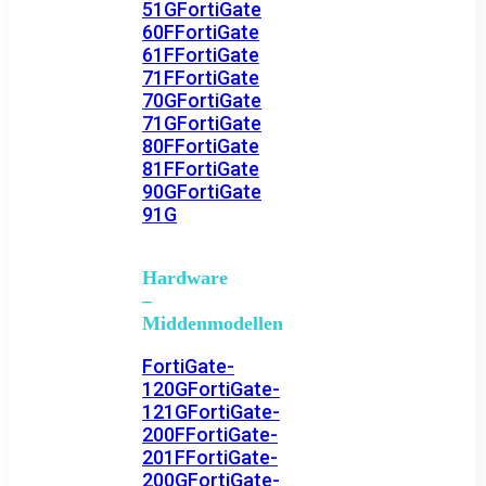
51G
FortiGate
60F
FortiGate
61F
FortiGate
71F
FortiGate
70G
FortiGate
71G
FortiGate
80F
FortiGate
81F
FortiGate
90G
FortiGate
91G
Hardware
–
Middenmodellen
FortiGate-
120G
FortiGate-
121G
FortiGate-
200F
FortiGate-
201F
FortiGate-
200G
FortiGate-