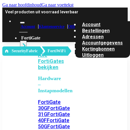
Ga naar hoofdinhoud
Ga naar voettekst
Veel producten uit voorraad leverbaar
Account
Account
Klantenservice
Offerte
Bestellingen
Adressen
FortiGate
Accountgegevens
Kortingbonnen
‎ SecurityFabric
FortiWiFi
Alle
Uitloggen
FortiGates
bekijken
Hardware
–
Instapmodellen
FortiGate
30G
FortiGate
31G
FortiGate
40F
FortiGate
50G
FortiGate