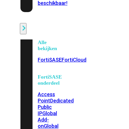
beschikbaar!
Cloud
Alle
bekijken
FortiSASE
FortiCloud
FortiSASE
onderdeel
Access
Point
Dedicated
Public
IP
Global
Add-
on
Global