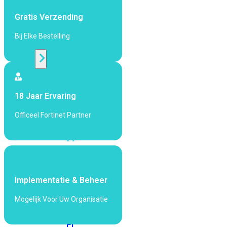
424F-
POE
Gratis Verzending
Bij Elke Bestelling
WiFi
Alle
Access
18 Jaar Ervaring
Points
bekijken
Officeel Fortinet Partner
Wi-
Fi
Generatie
Wi-
Fi
Implementatie & Beheer
5
Wi-
Mogelijk Voor Uw Organisatie
Fi
6
Wi-
Fi