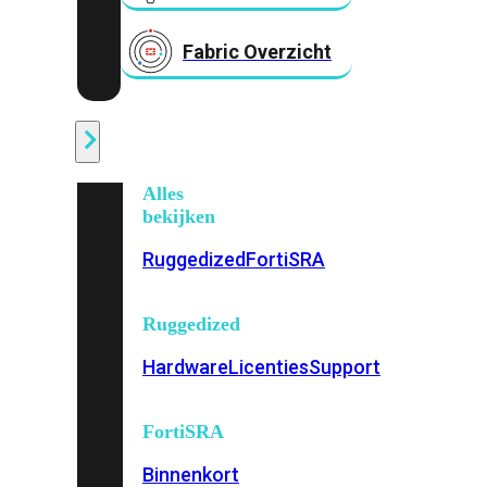
Fabric Overzicht
Industrieel
Alles
bekijken
Ruggedized
FortiSRA
Ruggedized
Hardware
Licenties
Support
FortiSRA
Binnenkort