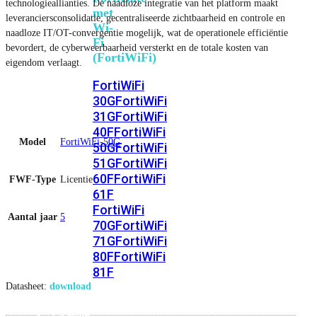
technologieallianties. De naadloze integratie van het platform maakt
met
leveranciersconsolidatie, gecentraliseerde zichtbaarheid en controle en
Wi-
naadloze IT/OT-convergentie mogelijk, wat de operationele efficiëntie
Fi
bevordert, de cyberweerbaarheid versterkt en de totale kosten van
(FortiWiFi)
eigendom verlaagt.
FortiWiFi
30G
FortiWiFi
31G
FortiWiFi
40F
FortiWiFi
Model
FortiWiFi-50G
50G
FortiWiFi
51G
FortiWiFi
60F
FortiWiFi
FWF-Type
Licentie
61F
FortiWiFi
Aantal jaar
5
70G
FortiWiFi
71G
FortiWiFi
80F
FortiWiFi
81F
Datasheet:
download
Licentie