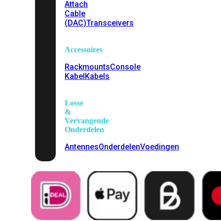
Attach
Cable
(DAC)
Transceivers
Accessoires
Rackmounts
Console
Kabel
Kabels
Losse
&
Vervangende
Onderdelen
Antennes
Onderdelen
Voedingen