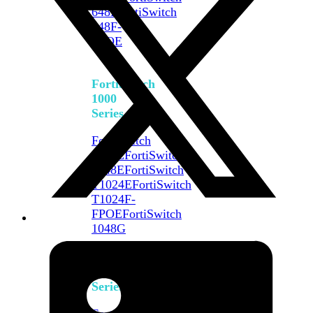
648F
FortiSwitch
648F-
FPOE
FortiSwitch
1000
Series
FortiSwitch
1024E
FortiSwitch
1048E
FortiSwitch
T1024E
FortiSwitch
T1024F-
FPOE
FortiSwitch
1048G
FortiSwitch
2000
Series