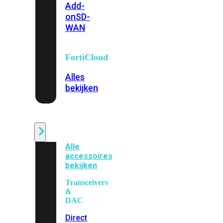
Add-
on
SD-
WAN
FortiCloud
Alles
bekijken
Accessoires
Alle
accessoires
bekijken
Transceivers
&
DAC
Direct