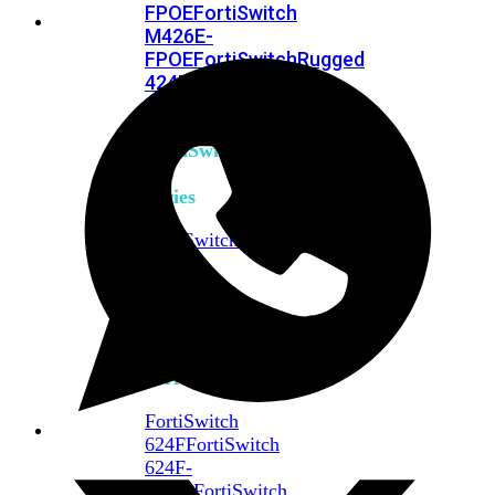
FPOE
FortiSwitch
M426E-
FPOE
FortiSwitchRugged
424F-
POE
FortiSwitch
500
Series
FortiSwitch
548D-
FPOE
FortiSwitch
600
Series
FortiSwitch
624F
FortiSwitch
624F-
FPOE
FortiSwitch