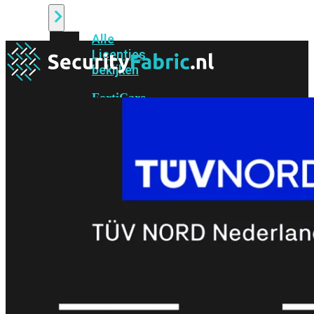
Alle
Licenties
bekijken
FortiCare
Support
FortiCare
Essentials
FortiCare
Premium
FortiCare
Elite
FortiCare
Upgrades
FortiCare
RMA
FortiCare
1