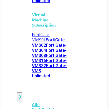
Unlimited
Virtual
Machine
Subscription
FortiGate-
FortiGate-
VMS01
VMS02
FortiGate-
VMS04
FortiGate-
VMS08
FortiGate-
VMS16
FortiGate-
VMS32
FortiGate-
VMS
Unlimited
Switch
Alle