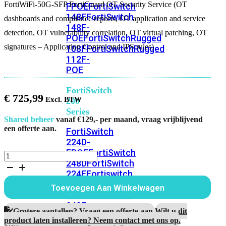
FortiWiFi-50G-SFP FortiGuard OT Security Service (OT
FPOE
FortiSwitch
148F
FortiSwitch
dashboards and compliance reports, OT application and service
148F-
detection, OT vulnerability correlation, OT virtual patching, OT
POE
FortiSwitchRugged
signatures – Application Control and IPS rules)
108F
FortiSwitchRugged
112F-
POE
FortiSwitch
€
725,99
200
Series
Shared beheer
vanaf €129,- per maand, vraag vrijblijvend
een offerte aan.
FortiSwitch
224D-
FPOE
FortiSwitch
FortiWiFi-
248D
FortiSwitch
50G-
224E
Fortiswitch
SFP
5
224E-
Toevoegen Aan Winkelwagen
Jaar
POE
FortiSwitch
FortiGuard
248E-
OT
Grotere aantallen? Vraag een offerte aan.
Wilt u dit
POE
FortiSwitch
Security
product laten installeren? Neem contact met ons op.