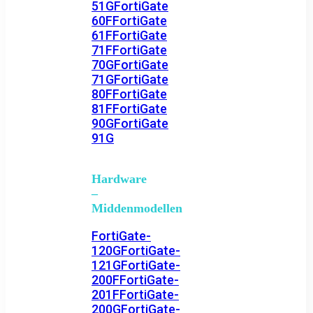
51G
FortiGate
60F
FortiGate
61F
FortiGate
71F
FortiGate
70G
FortiGate
71G
FortiGate
80F
FortiGate
81F
FortiGate
90G
FortiGate
91G
Hardware
–
Middenmodellen
FortiGate-
120G
FortiGate-
121G
FortiGate-
200F
FortiGate-
201F
FortiGate-
200G
FortiGate-