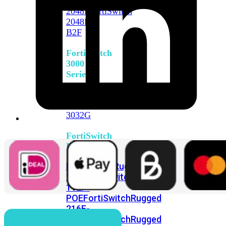
FortiSwitch
2048F
FortiSwitch
2048F-
B2F
FortiSwitch
3000
Series
FortiSwitch
3032E
FortiSwitch
3032G
FortiSwitch
Ruggedized
FortiSwitchRugged
108F
FortiSwitchRugged
112F-
POE
FortiSwitchRugged
216F-
POE
FortiSwitchRugged