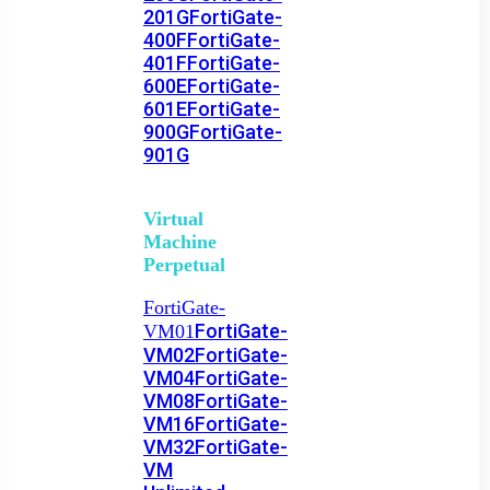
201G
FortiGate-
400F
FortiGate-
401F
FortiGate-
600E
FortiGate-
601E
FortiGate-
900G
FortiGate-
901G
Virtual
Machine
Perpetual
FortiGate-
FortiGate-
VM01
VM02
FortiGate-
VM04
FortiGate-
VM08
FortiGate-
VM16
FortiGate-
VM32
FortiGate-
VM