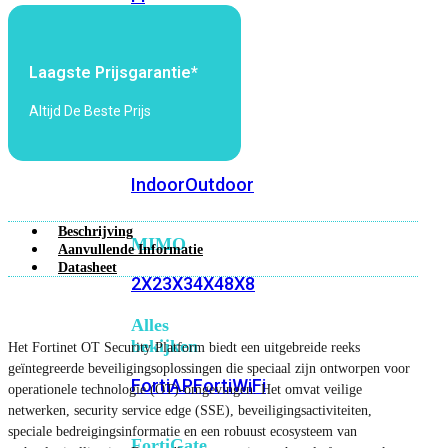
6E
Wi-
Fi
7
Laagste Prijsgarantie*
Wi-
Altijd De Beste Prijs
Fi
Omgeving
Indoor
Outdoor
Beschrijving
MIMO
Aanvullende Informatie
Datasheet
2X2
3X3
4X4
8X8
Alles
bekijken
Het Fortinet OT Security Platform biedt een uitgebreide reeks
geïntegreerde beveiligingsoplossingen die speciaal zijn ontworpen voor
FortiAP
FortiWiFi
operationele technologie (OT)-omgevingen. Het omvat veilige
netwerken, security service edge (SSE), beveiligingsactiviteiten,
speciale bedreigingsinformatie en een robuust ecosysteem van
FortiGate