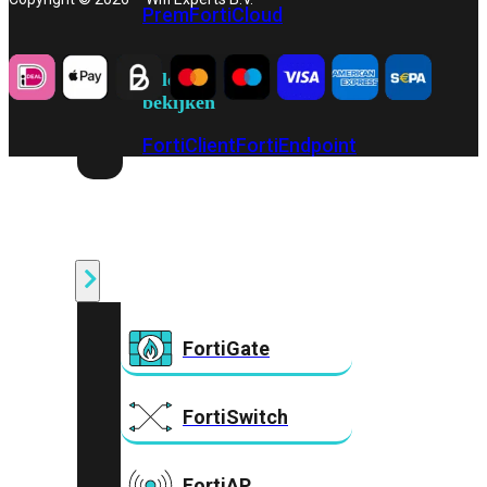
Prem
FortiCloud
Alles
bekijken
FortiClient
FortiEndpoint
Security
Fabric
Producten
FortiGate
FortiSwitch
FortiAP