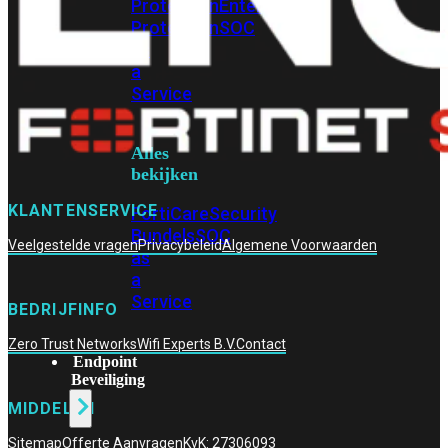
Protection
Enterprise
Protection
SOC
as
a
Service
Alles
bekijken
KLANTENSERVICE
FortiCare
Security
Bundels
SOC
Veelgestelde vragen
Privacybeleid
Algemene Voorwaarden
as
a
Service
BEDRIJFINFO
Zero Trust Networks
Wifi Experts B.V.
Contact
Endpoint
Beveiliging
MIDDELEN
Sitemap
Offerte Aanvragen
KvK: 27306093