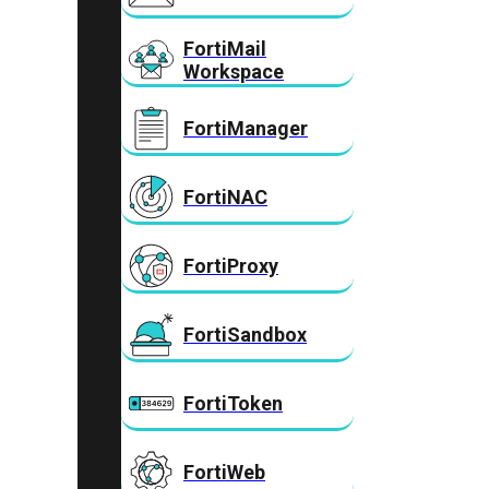
FortiMail
Workspace
FortiManager
FortiNAC
FortiProxy
FortiSandbox
FortiToken
FortiWeb