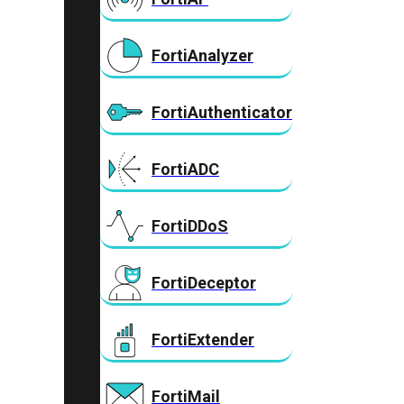
FortiAnalyzer
FortiAuthenticator
FortiADC
FortiDDoS
FortiDeceptor
FortiExtender
FortiMail