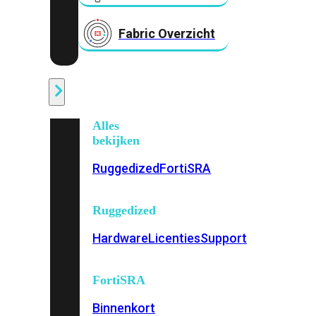
Fabric Overzicht
Industrieel
Alles
bekijken
Ruggedized
FortiSRA
Ruggedized
Hardware
Licenties
Support
FortiSRA
Binnenkort