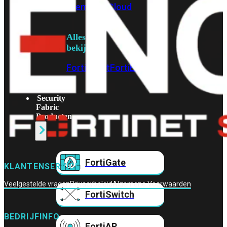
Prem
FortiCloud
Alles
bekijken
FortiClient
FortiEndpoint
Security
Fabric
Producten
FortiGate
KLANTENSERVICE
Veelgestelde vragen
Privacybeleid
Algemene Voorwaarden
FortiSwitch
BEDRIJFINFO
FortiAP