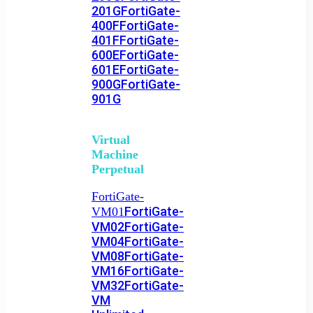
201G
FortiGate-
400F
FortiGate-
401F
FortiGate-
600E
FortiGate-
601E
FortiGate-
900G
FortiGate-
901G
Virtual
Machine
Perpetual
FortiGate-
FortiGate-
VM01
VM02
FortiGate-
VM04
FortiGate-
VM08
FortiGate-
VM16
FortiGate-
VM32
FortiGate-
VM