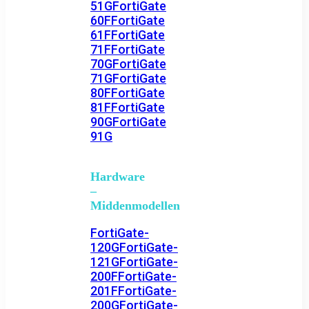
51G
FortiGate
60F
FortiGate
61F
FortiGate
71F
FortiGate
70G
FortiGate
71G
FortiGate
80F
FortiGate
81F
FortiGate
90G
FortiGate
91G
Hardware
–
Middenmodellen
FortiGate-
120G
FortiGate-
121G
FortiGate-
200F
FortiGate-
201F
FortiGate-
200G
FortiGate-