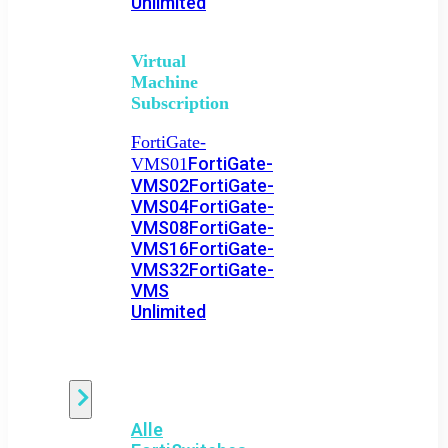
Unlimited
Virtual
Machine
Subscription
FortiGate-
FortiGate-
VMS01
VMS02
FortiGate-
VMS04
FortiGate-
VMS08
FortiGate-
VMS16
FortiGate-
VMS32
FortiGate-
VMS
Unlimited
Switch
Alle