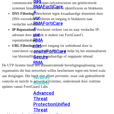
dag
communicatie met botnet-infrastructuren om geïnfecteerde
RMA
FortiCare
systemen binnen het netwerk snel te identificeren en blokkeren.
4
DNS Filtering:
Beschermt tegen kwaadaardige domeinen door
uur
DNS-verzoeken te filteren en toegang te blokkeren naar
RMA
FortiCare
verdachte websites.
4
IP Reputation:
Voorkomt verkeer van en naar verdachte IP-
uur
adressen door gebruik te maken van FortiGuard’s
RMA
reputatiedatabase.
met
URL Filtering:
Beheert toegang tot webinhoud door te
onsite
FortiCare
controleren op risicovolle URL’s, wat helpt bij het minimaliseren
Secure
van blootstelling aan kwaadaardige of ongepaste inhoud.
RMA
De UTP-licentie biedt een allesomvattende beveiligingsoplossing voor
organisaties die hun netwerken willen beschermen tegen een breed scala
aan dreigingen. Het biedt niet alleen preventie, maar ook gedetailleerde
Security
controle en inzicht in netwerkactiviteiten, ondersteund door realtime
Bundels
updates vanuit FortiGuard Labs.
Advanced
Threat
Protection
Unified
Threat