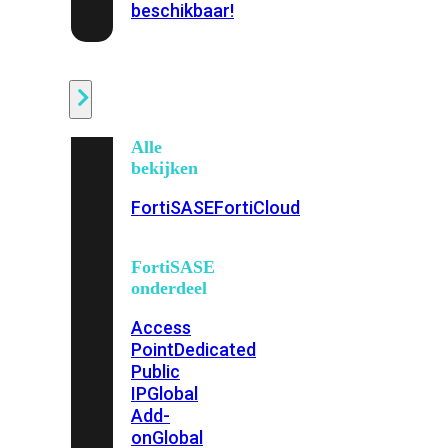
beschikbaar!
Cloud
Alle
bekijken
FortiSASE
FortiCloud
FortiSASE
onderdeel
Access
Point
Dedicated
Public
IP
Global
Add-
on
Global