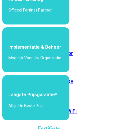
6E
Wi-
Officeel Fortinet Partner
Fi
7
Wi-
Fi
Omgeving
Implementatie & Beheer
Indoor
Outdoor
Mogelijk Voor Uw Organisatie
MIMO
2X2
3X3
4X4
8X8
Alles
Laagste Prijsgarantie*
bekijken
Altijd De Beste Prijs
FortiAP
FortiWiFi
FortiGate