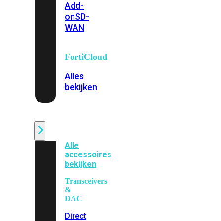
Add-
on
SD-
WAN
FortiCloud
Alles
bekijken
Accessoires
Alle
accessoires
bekijken
Transceivers
&
DAC
Direct