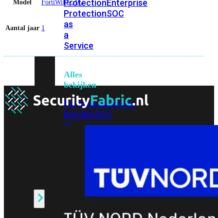
Protection
Enterprise
Model
FortiWiFi-51G
Protection
SOC
as
Aantal jaar
1
a
Service
Alles
bekijken
FortiCare
Security
Bundels
SOC
as
a
Service
Endpoint
Beveiliging