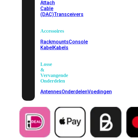
Attach
Cable
(DAC)
Transceivers
Accessoires
Rackmounts
Console
Kabel
Kabels
Losse
&
Vervangende
Onderdelen
Antennes
Onderdelen
Voedingen