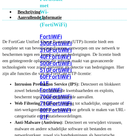
met
Wi-
Beschrijving
Aanvullende Informatie
Fi
(FortiWiFi)
FortiWiFi
De FortiGate Unified Threat Protection (UTP)-licentie biedt een
30G
FortiWiFi
complete set van beveiligingsdiensten, ontworpen om uw netwerk te
31G
FortiWiFi
beschermen tegen een breed scala aan bedreigingen. De licentie biedt
40F
FortiWiFi
een geïntegreerde oplossing die gebruik maakt van geavanceerde
50G
FortiWiFi
technologieën voor zowel preventie als detectie van bedreigingen. Hier
51G
FortiWiFi
zijn alle functies die van de FortiGate UTP-licentie:
60F
FortiWiFi
61F
Intrusion Prevention Service (IPS):
Detecteert en blokkeert
FortiWiFi
zowel bekende als onbekende kwetsbaarheden en exploits,
70G
FortiWiFi
beschermt tegen netwerkgebaseerde aanvallen.
71G
FortiWiFi
Web Filtering:
Blokkeert toegang tot schadelijke, ongepaste of
80F
FortiWiFi
niet-werkgerelateerde websites door gebruik te maken van URL-
81F
categorisatie en reputatiebeoordelingen.
Anti-Malware (Antivirus):
Detecteert en verwijdert virussen,
malware en andere schadelijke software uit bestanden en
Licentie
netwerkverkeer, zowel via handtekeningen als heuristische