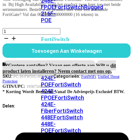
248E-
in. Bij High Availability: voeg het product twee keer toe met beide
FPOE
FortiSwitchRugged
serienummers. Bestelt u dit product niet voor een bestaande
216F-
FortiGate? Vul dan 0000000000000000 (16 tekens) in.
POE
FortiWiFi-
51G
FortiSwitch
1
400
jaar
Toevoegen Aan Winkelwagen
Series
Unified
Threat
FortiSwitch
Protection
Grotere aantallen? Vraag een offerte aan.
Wilt u dit
aantal
FortiSwitch
424E
product laten installeren? Neem contact met ons op.
SKU:
Categorieën:
FC-10-FW51G-950-02-12
FortiWiFi
,
Unified Threat
424E-
Protection
POE
FortiSwitch
GTIN/UPC:
195875415292
424E-
* Korting Wordt Berekend Vanaf De Adviesprijs Exclusief BTW.
FPOE
FortiSwitch
424E-
Delen:
Fiber
FortiSwitch
448E
FortiSwitch
448E-
POE
FortiSwitch
448E-