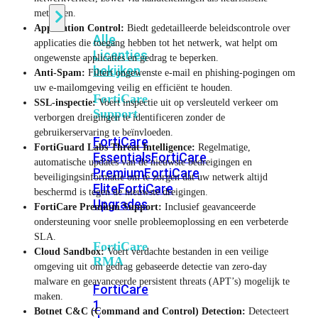
methoden.
Application Control:
Biedt gedetailleerde beleidscontrole over
Alle
applicaties die toegang hebben tot het netwerk, wat helpt om
Licenties
ongewenste applicaties en gedrag te beperken.
bekijken
Anti-Spam:
Filtert ongewenste e-mail en phishing-pogingen om
uw e-mailomgeving veilig en efficiënt te houden.
FortiCare
SSL-inspectie:
Voert inspectie uit op versleuteld verkeer om
Support
verborgen dreigingen te identificeren zonder de
gebruikerservaring te beïnvloeden.
FortiCare
FortiGuard Labs Threat Intelligence:
Regelmatige,
Essentials
FortiCare
automatische updates van de nieuwste bedreigingen en
Premium
FortiCare
beveiligingsinformatie om te zorgen dat uw netwerk altijd
Elite
FortiCare
beschermd is tegen de nieuwste dreigingen.
Upgrades
FortiCare Premium Support:
Inclusief geavanceerde
ondersteuning voor snelle probleemoplossing en een verbeterde
SLA.
FortiCare
Cloud Sandbox:
Voert verdachte bestanden in een veilige
RMA
omgeving uit om gedrag gebaseerde detectie van zero-day
malware en geavanceerde persistent threats (APT’s) mogelijk te
FortiCare
maken.
1
Botnet C&C (Command and Control) Detection:
Detecteert