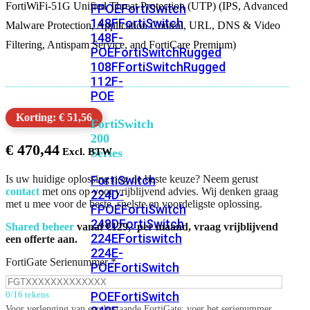
FortiWiFi-51G Unified Threat Protection (UTP) (IPS, Advanced
FPOE
FortiSwitch
148F
FortiSwitch
Malware Protection, Application Control, URL, DNS & Video
148F-
Filtering, Antispam Service, and FortiCare Premium)
POE
FortiSwitchRugged
108F
FortiSwitchRugged
112F-
POE
Korting: € 51,56
FortiSwitch
200
€
470,44
Series
FortiSwitch
Is uw huidige oplossing nog de beste keuze? Neem gerust
contact
met ons op voor vrijblijvend advies. Wij denken graag
224D-
met u mee voor de beste, snelste en voordeligste oplossing.
FPOE
FortiSwitch
248D
FortiSwitch
Shared beheer
vanaf €129,- per maand, vraag vrijblijvend
224E
Fortiswitch
een offerte aan.
224E-
FortiGate Serienummer
*
POE
FortiSwitch
248E-
POE
FortiSwitch
0/16 tekens
Voor verlenging van een bestaande FortiGate: voer het serienummer