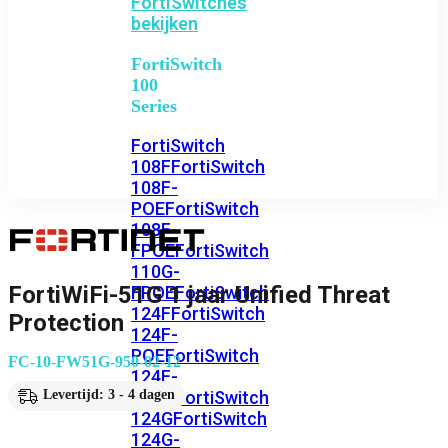
FortiSwitches
bekijken
FortiSwitch
100
Series
FortiSwitch
108F
FortiSwitch
108F-
POE
FortiSwitch
108F-
FPOE
FortiSwitch
110G-
FortiWiFi-51G 1 jaar Unified Threat
FPOE
FortiSwitch
124F
FortiSwitch
Protection
124F-
POE
FortiSwitch
FC-10-FW51G-950-02-12
124F-
FPOE
FortiSwitch
Levertijd: 3 - 4 dagen
124G
FortiSwitch
124G-