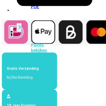
424F-
POE
WiFi
Alle
Access
Points
bekijken
Wi-
Fi
Gratis Verzending
Generatie
Bij Elke Bestelling
Wi-
Fi
5
Wi-
Fi
6
Wi-
Fi
18 Jaar Ervaring