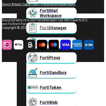
Direct Attach Cable (DAC)
Transceiver
Rackmount
FortiMail
Workspace
SecurityFabric.nl is een handelsnaam van Wifi Experts B.V,
een Fortinet Partner sinds 2007.
FortiManager
Copyright © 2026 – Wifi Experts B.V.
FortiNAC
FortiProxy
FortiSandbox
FortiToken
FortiWeb