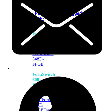
FPOE
FortiSwitch
M426E-
FPOE
FortiSwitchRugged
424F-
POE
FortiSwitch
500
Series
FortiSwitch
548D-
FPOE
FortiSwitch
600
Series
FortiSwitch
624F
FortiSwitch
624F-
FPOE
FortiSwitch