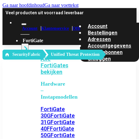
Ga naar hoofdinhoud
Ga naar voettekst
Veel producten uit voorraad leverbaar
Account
Account
Klantenservice
Offerte
Bestellingen
Adressen
FortiGate
Accountgegevens
Kortingbonnen
‎ SecurityFabric
Unified Threat Protection
Alle
Uitloggen
FortiGates
bekijken
Hardware
–
Instapmodellen
FortiGate
30G
FortiGate
31G
FortiGate
40F
FortiGate
50G
FortiGate