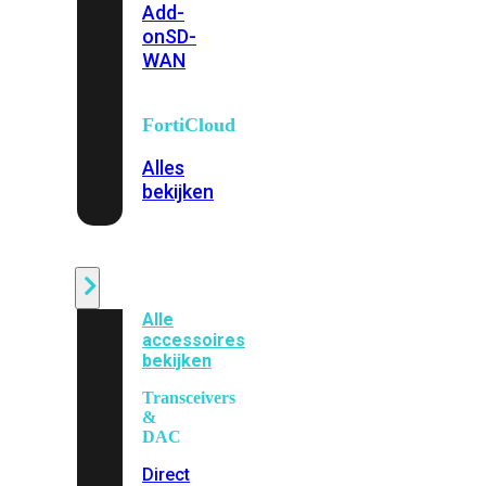
Add-
on
SD-
WAN
FortiCloud
Alles
bekijken
Accessoires
Alle
accessoires
bekijken
Transceivers
&
DAC
Direct