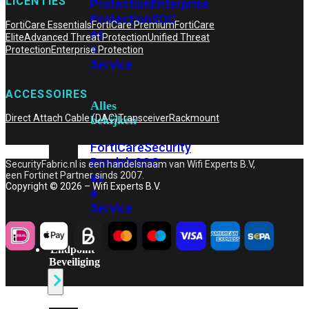
LICENTIES
Protection
Enterprise
Protection
SOC
FortiCare Essentials
FortiCare Premium
FortiCare
as
Elite
Advanced Threat Protection
Unified Threat
a
Protection
Enterprise Protection
Service
ACCESSOIRES
Alles
Direct Attach Cable (DAC)
Transceiver
Rackmount
bekijken
FortiCare
Security
Bundels
SOC
SecurityFabric.nl is een handelsnaam van Wifi Experts B.V,
een Fortinet Partner sinds 2007.
as
Copyright © 2026 – Wifi Experts B.V.
a
Service
Endpoint
Beveiliging