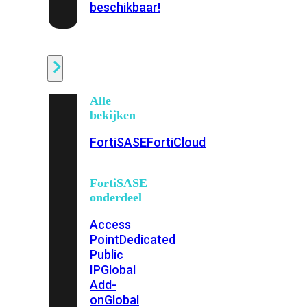
beschikbaar!
Cloud
Alle
bekijken
FortiSASE
FortiCloud
FortiSASE
onderdeel
Access
Point
Dedicated
Public
IP
Global
Add-
on
Global