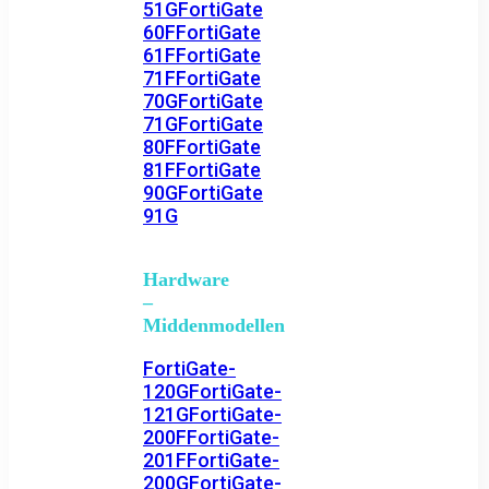
51G
FortiGate
60F
FortiGate
61F
FortiGate
71F
FortiGate
70G
FortiGate
71G
FortiGate
80F
FortiGate
81F
FortiGate
90G
FortiGate
91G
Hardware
–
Middenmodellen
FortiGate-
120G
FortiGate-
121G
FortiGate-
200F
FortiGate-
201F
FortiGate-
200G
FortiGate-