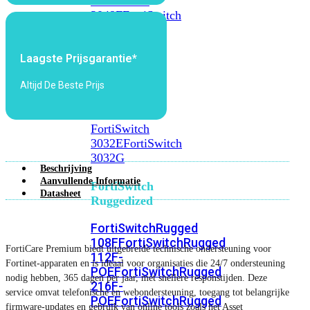
FortiSwitch
2048F
FortiSwitch
2048F-
B2F
Laagste Prijsgarantie*
FortiSwitch
Altijd De Beste Prijs
3000
Series
FortiSwitch
3032E
FortiSwitch
3032G
Beschrijving
Aanvullende Informatie
FortiSwitch
Datasheet
Ruggedized
FortiSwitchRugged
108F
FortiSwitchRugged
FortiCare Premium biedt uitgebreide technische ondersteuning voor
112F-
Fortinet-apparaten en is ideaal voor organisaties die 24/7 ondersteuning
POE
FortiSwitchRugged
nodig hebben, 365 dagen per jaar, met snellere responstijden. Deze
216F-
service omvat telefonische en webondersteuning, toegang tot belangrijke
POE
FortiSwitchRugged
firmware-updates en gebruik van online tools zoals het Asset