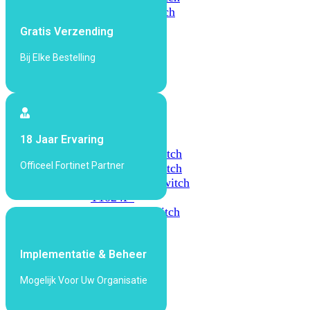
648F
FortiSwitch
648F-
Gratis Verzending
FPOE
Bij Elke Bestelling
FortiSwitch
1000
Series
FortiSwitch
18 Jaar Ervaring
1024E
FortiSwitch
Officeel Fortinet Partner
1048E
FortiSwitch
T1024E
FortiSwitch
T1024F-
FPOE
FortiSwitch
1048G
Implementatie & Beheer
FortiSwitch
2000
Mogelijk Voor Uw Organisatie
Series