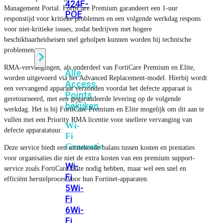
424F-
Management Portal. FortiCare Premium garandeert een 1-uur
POE
responstijd voor kritieke problemen en een volgende werkdag respons
voor niet-kritieke issues, zodat bedrijven met hogere
beschikbaarheidseisen snel geholpen kunnen worden bij technische
WiFi
problemen.
RMA-vervangingen, als onderdeel van FortiCare Premium en Elite,
Alle
worden uitgevoerd via het Advanced Replacement-model. Hierbij wordt
Access
een vervangend apparaat verzonden voordat het defecte apparaat is
Points
geretourneerd, met een gegarandeerde levering op de volgende
bekijken
werkdag. Het is bij FortiCare Premium en Elite mogelijk om dit aan te
vullen met een Priority RMA licentie voor snellere vervanging van
Wi-
defecte apparatatuur.
Fi
Generatie
Deze service biedt een uitstekende balans tussen kosten en prestaties
voor organisaties die niet de extra kosten van een premium support-
Wi-
service zoals FortiCare Elite nodig hebben, maar wel een snel en
Fi
efficiënt herstelproces voor hun Fortinet-apparaten.
5
Wi-
Fi
6
Wi-
Fi