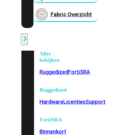
Fabric Overzicht
Industrieel
Alles
bekijken
Ruggedized
FortiSRA
Ruggedized
Hardware
Licenties
Support
FortiSRA
Binnenkort