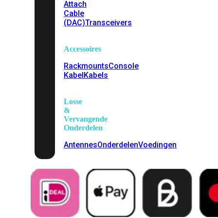
Attach
Cable
(DAC)
Transceivers
Accessoires
Rackmounts
Console
Kabel
Kabels
Losse
&
Vervangende
Onderdelen
Antennes
Onderdelen
Voedingen