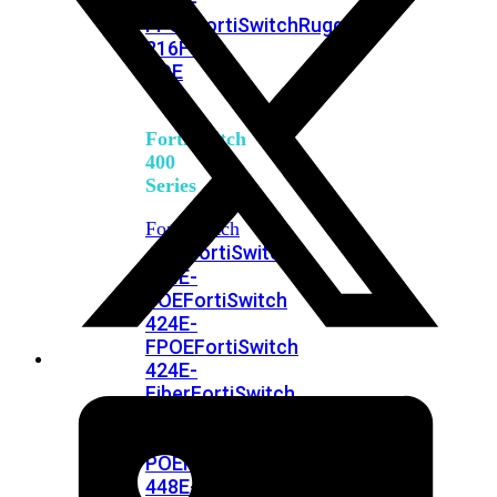
248E-
FPOE
FortiSwitchRugged
216F-
POE
FortiSwitch
400
Series
FortiSwitch
FortiSwitch
424E
424E-
POE
FortiSwitch
424E-
FPOE
FortiSwitch
424E-
Fiber
FortiSwitch
448E
FortiSwitch
448E-
POE
FortiSwitch
448E-