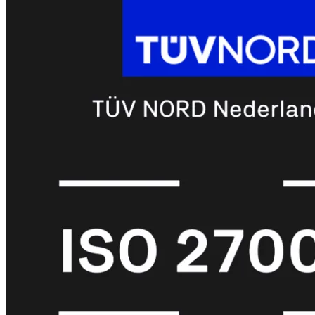
met
Wi-
Fi
(FortiWiFi)
FortiWiFi
30G
FortiWiFi
31G
FortiWiFi
40F
FortiWiFi
50G
FortiWiFi
51G
FortiWiFi
60F
FortiWiFi
61F
FortiWiFi
70G
FortiWiFi
71G
FortiWiFi
80F
FortiWiFi
81F
Licentie