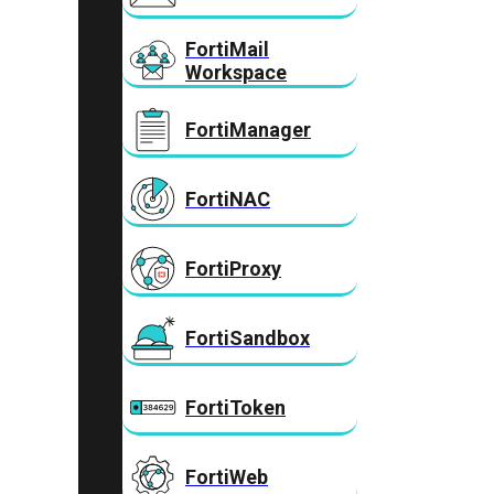
FortiMail
Workspace
FortiManager
FortiNAC
FortiProxy
FortiSandbox
FortiToken
FortiWeb