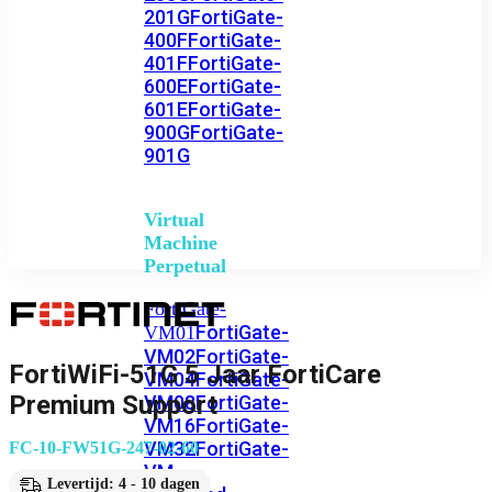
201G
FortiGate-
400F
FortiGate-
401F
FortiGate-
600E
FortiGate-
601E
FortiGate-
900G
FortiGate-
901G
Virtual
Machine
Perpetual
FortiGate-
FortiGate-
VM01
VM02
FortiGate-
FortiWiFi-51G 5 Jaar FortiCare
VM04
FortiGate-
Premium Support
VM08
FortiGate-
VM16
FortiGate-
VM32
FortiGate-
FC-10-FW51G-247-02-60
VM
Levertijd: 4 - 10 dagen