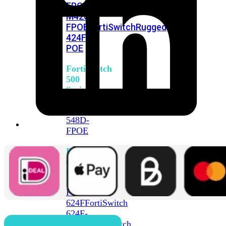
FPOE
FortiSwitch
M426E-
FPOE
FortiSwitchRugged
424F-
POE
FortiSwitch
500
Series
FortiSwitch
548D-
FPOE
FortiSwitch
600
Series
FortiSwitch
624F
FortiSwitch
624F-
FPOE
FortiSwitch