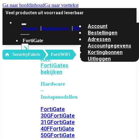
Ga naar hoofdinhoud
Ga naar voettekst
Veel producten uit voorraad leverbaar
Account
Account
Klantenservice
Offerte
Bestellingen
Adressen
FortiGate
Accountgegevens
Kortingbonnen
‎ SecurityFabric
FortiWiFi
Alle
Uitloggen
FortiGates
bekijken
Hardware
–
Instapmodellen
FortiGate
30G
FortiGate
31G
FortiGate
40F
FortiGate
50G
FortiGate