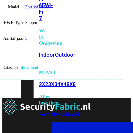
6E
Wi-
Model
FortiWiFi-51G
Fi
7
FWF-Type
Support
Wi-
Fi
Aantal jaar
5
Omgeving
Indoor
Outdoor
Datasheet:
download
MIMO
2X2
3X3
4X4
8X8
Alles
bekijken
FortiAP
FortiWiFi
FortiGate