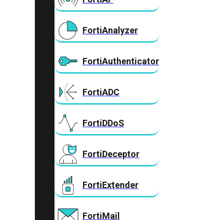
FortiAnalyzer
FortiAuthenticator
FortiADC
FortiDDoS
FortiDeceptor
FortiExtender
FortiMail