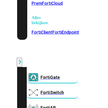
Prem
FortiCloud
Alles
bekijken
FortiClient
FortiEndpoint
Security
Fabric
Producten
FortiGate
FortiSwitch
FortiAP