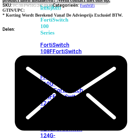
FortiSwitches
SKU:
Categorieën:
FC-10-FW51G-247-02-60
FortiWiFi
bekijken
GTIN/UPC:
* Korting Wordt Berekend Vanaf De Adviesprijs Exclusief BTW.
FortiSwitch
100
Delen:
Series
FortiSwitch
108F
FortiSwitch
108F-
POE
FortiSwitch
108F-
FPOE
FortiSwitch
110G-
FPOE
FortiSwitch
124F
FortiSwitch
124F-
POE
FortiSwitch
124F-
FPOE
FortiSwitch
124G
FortiSwitch
124G-