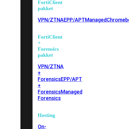
FortiClient
pakket
VPN/ZTNA
EPP/APT
Managed
Chromeb
FortiClient
+
Forensics
pakket
VPN/ZTNA
+
Forensics
EPP/APT
+
Forensics
Managed
Forensics
Hosting
On-