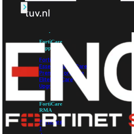
Alle
Licenties
bekijken
FortiCare
Support
FortiCare
Essentials
FortiCare
Premium
FortiCare
Elite
FortiCare
Upgrades
FortiCare
RMA
FortiCare
1