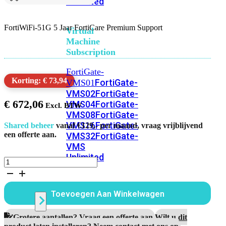
Unlimited
FortiWiFi-51G 5 Jaar FortiCare Premium Support
Virtual
Machine
Subscription
FortiGate-
Korting: € 73,94
FortiGate-
VMS01
VMS02
FortiGate-
€
672,06
VMS04
FortiGate-
VMS08
FortiGate-
VMS16
FortiGate-
Shared beheer
vanaf €129,- per maand, vraag vrijblijvend
een offerte aan.
VMS32
FortiGate-
VMS
Unlimited
FortiWiFi-
51G
5
Switch
Jaar
Toevoegen Aan Winkelwagen
FortiCare
Premium
Support
Alle
Grotere aantallen? Vraag een offerte aan.
Wilt u dit
aantal
product laten installeren? Neem contact met ons op.