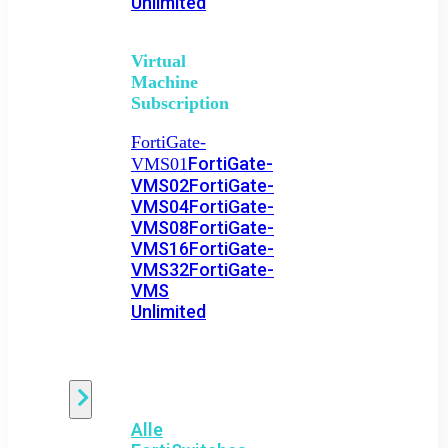
Unlimited
Virtual
Machine
Subscription
FortiGate-
FortiGate-
VMS01
VMS02
FortiGate-
VMS04
FortiGate-
VMS08
FortiGate-
VMS16
FortiGate-
VMS32
FortiGate-
VMS
Unlimited
Switch
Alle