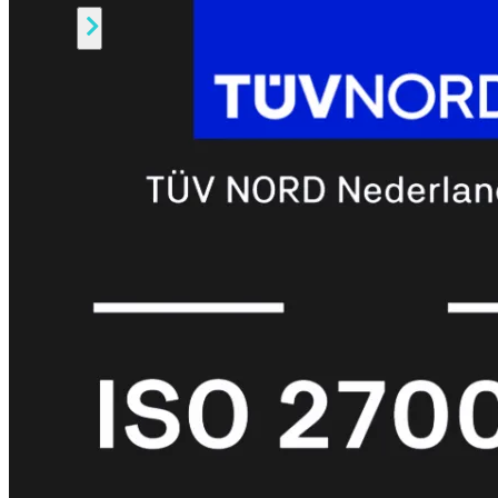
Alle
Licenties
bekijken
FortiCare
Support
FortiCare
Essentials
FortiCare
Premium
FortiCare
Elite
FortiCare
Upgrades
FortiCare
RMA
FortiCare
1