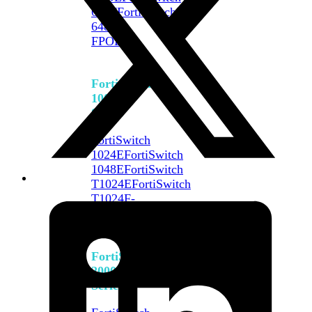
648F
FortiSwitch
648F-
FPOE
FortiSwitch
1000
Series
FortiSwitch
1024E
FortiSwitch
1048E
FortiSwitch
T1024E
FortiSwitch
T1024F-
FPOE
FortiSwitch
1048G
FortiSwitch
2000
Series