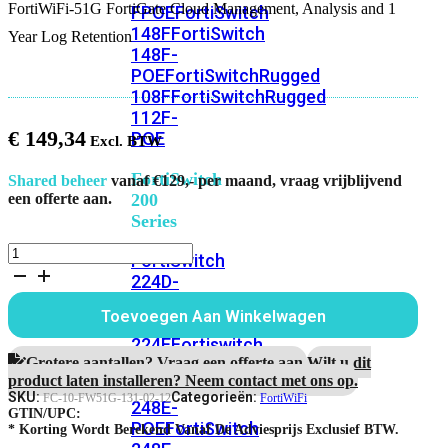
FortiWiFi-51G FortiGate Cloud Management, Analysis and 1
FPOE
FortiSwitch
148F
FortiSwitch
Year Log Retention
148F-
POE
FortiSwitchRugged
108F
FortiSwitchRugged
112F-
€
149,34
POE
FortiSwitch
Shared beheer
vanaf €129,- per maand, vraag vrijblijvend
200
een offerte aan.
Series
FortiWiFi-
FortiSwitch
51G
224D-
1
FPOE
FortiSwitch
Jaar
Toevoegen Aan Winkelwagen
248D
FortiSwitch
FortiGate
Cloud
224E
Fortiswitch
Subscription
Grotere aantallen? Vraag een offerte aan.
Wilt u dit
224E-
aantal
product laten installeren? Neem contact met ons op.
POE
FortiSwitch
SKU:
Categorieën:
FC-10-FW51G-131-02-12
FortiWiFi
248E-
GTIN/UPC:
POE
FortiSwitch
* Korting Wordt Berekend Vanaf De Adviesprijs Exclusief BTW.