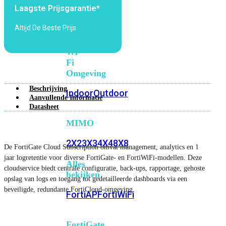
6E
Wi-
Laagste Prijsgarantie*
Fi
Altijd De Beste Prijs
7
Wi-
Fi
Omgeving
Beschrijving
Indoor
Outdoor
Aanvullende Informatie
Datasheet
MIMO
2X2
3X3
4X4
8X8
De FortiGate Cloud Subscription omvat management, analytics en 1
jaar logretentie voor diverse FortiGate- en FortiWiFi-modellen. Deze
Alles
cloudservice biedt centrale configuratie, back-ups, rapportage, gehoste
bekijken
opslag van logs en toegang tot gedetailleerde dashboards via een
beveiligde, redundante FortiCloud-omgeving.
FortiAP
FortiWiFi
FortiGate