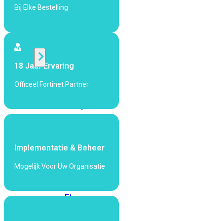
424F-
Bij Elke Bestelling
POE
WiFi
18 Jaar Ervaring
Alle
Access
Officeel Fortinet Partner
Points
bekijken
Wi-
Fi
Generatie
Implementatie & Beheer
Wi-
Mogelijk Voor Uw Organisatie
Fi
5
Wi-
Fi
6
Wi-
Fi