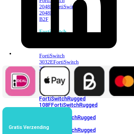
FortiSwitch
2048F
FortiSwitch
2048F-
B2F
FortiSwitch
3000
Series
FortiSwitch
3032E
FortiSwitch
3032G
FortiSwitch
Ruggedized
FortiSwitchRugged
108F
FortiSwitchRugged
112F-
POE
FortiSwitchRugged
216F-
Gratis Verzending
POE
FortiSwitchRugged