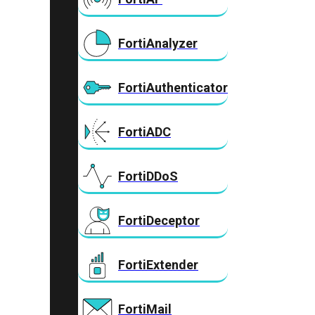
FortiAnalyzer
FortiAuthenticator
FortiADC
FortiDDoS
FortiDeceptor
FortiExtender
FortiMail