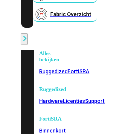
Fabric Overzicht
Industrieel
Alles
bekijken
Ruggedized
FortiSRA
Ruggedized
Hardware
Licenties
Support
FortiSRA
Binnenkort