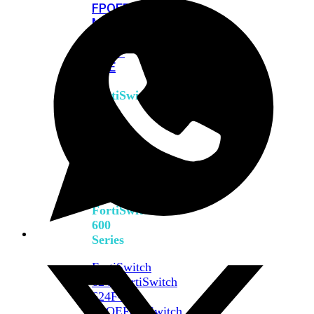
FPOE
FortiSwitch
M426E-
FPOE
FortiSwitchRugged
424F-
POE
FortiSwitch
500
Series
FortiSwitch
548D-
FPOE
FortiSwitch
600
Series
FortiSwitch
624F
FortiSwitch
624F-
FPOE
FortiSwitch