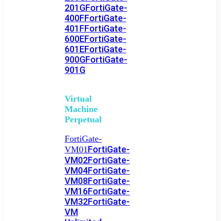
201G
FortiGate-
400F
FortiGate-
401F
FortiGate-
600E
FortiGate-
601E
FortiGate-
900G
FortiGate-
901G
Virtual
Machine
Perpetual
FortiGate-
FortiGate-
VM01
VM02
FortiGate-
VM04
FortiGate-
VM08
FortiGate-
VM16
FortiGate-
VM32
FortiGate-
VM