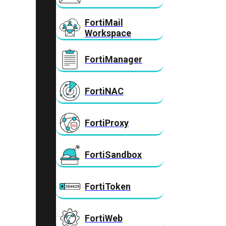
FortiMail
Workspace
FortiManager
FortiNAC
FortiProxy
FortiSandbox
FortiToken
FortiWeb