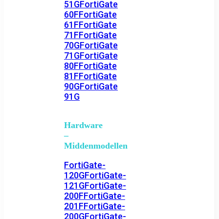
51G
FortiGate
60F
FortiGate
61F
FortiGate
71F
FortiGate
70G
FortiGate
71G
FortiGate
80F
FortiGate
81F
FortiGate
90G
FortiGate
91G
Hardware
–
Middenmodellen
FortiGate-
120G
FortiGate-
121G
FortiGate-
200F
FortiGate-
201F
FortiGate-
200G
FortiGate-