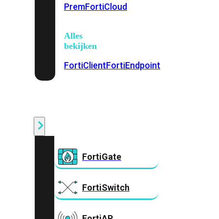
Prem
FortiCloud
Alles
bekijken
FortiClient
FortiEndpoint
Security
Fabric
Producten
FortiGate
FortiSwitch
FortiAP