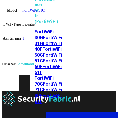
met
Wi-
Model
FortiWiFi-51G
Fi
(FortiWiFi)
FWF-Type
Licentie
FortiWiFi
30G
FortiWiFi
Aantal jaar
1
31G
FortiWiFi
40F
FortiWiFi
50G
FortiWiFi
51G
FortiWiFi
Datasheet:
download
60F
FortiWiFi
61F
FortiWiFi
70G
FortiWiFi
71G
FortiWiFi
80F
FortiWiFi
81F
Licentie