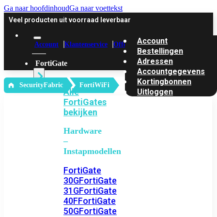
Ga naar hoofdinhoud
Ga naar voettekst
Veel producten uit voorraad leverbaar
Account
Account
Klantenservice
Offerte
Bestellingen
Adressen
FortiGate
Accountgegevens
Kortingbonnen
‎ SecurityFabric
FortiWiFi
Alle
Uitloggen
FortiGates
bekijken
Hardware
–
Instapmodellen
FortiGate
30G
FortiGate
31G
FortiGate
40F
FortiGate
50G
FortiGate