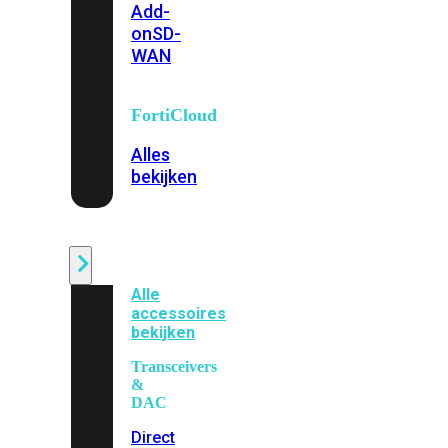
Add-
on
SD-
WAN
FortiCloud
Alles
bekijken
Accessoires
Alle
accessoires
bekijken
Transceivers
&
DAC
Direct