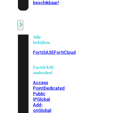
beschikbaar!
Cloud
Alle
bekijken
FortiSASE
FortiCloud
FortiSASE
onderdeel
Access
Point
Dedicated
Public
IP
Global
Add-
on
Global