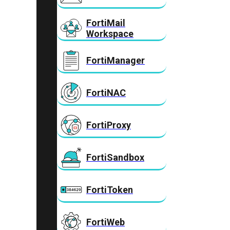
FortiMail
Workspace
FortiManager
FortiNAC
FortiProxy
FortiSandbox
FortiToken
FortiWeb