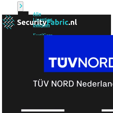
Alle
Licenties
bekijken
FortiCare
Support
FortiCare
Essentials
FortiCare
Premium
FortiCare
Elite
FortiCare
Upgrades
FortiCare
RMA
FortiCare
1