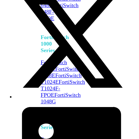
648F
FortiSwitch
648F-
FPOE
FortiSwitch
1000
Series
FortiSwitch
1024E
FortiSwitch
1048E
FortiSwitch
T1024E
FortiSwitch
T1024F-
FPOE
FortiSwitch
1048G
FortiSwitch
2000
Series