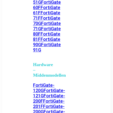
51G
FortiGate
60F
FortiGate
61F
FortiGate
71F
FortiGate
70G
FortiGate
71G
FortiGate
80F
FortiGate
81F
FortiGate
90G
FortiGate
91G
Hardware
–
Middenmodellen
FortiGate-
120G
FortiGate-
121G
FortiGate-
200F
FortiGate-
201F
FortiGate-
200G
FortiGate-