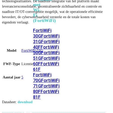
technologieallianties. De naadloze integratie van het platform maakt
met
leveranciersconsolidatie, gecentraliseerde zichtbaarheid en controle en
Wi-
naadloze IT/OT-convergentie mogelijk, wat de operationele efficiëntie
Fi
bevordert, de cyberweerbaarheid versterkt en de totale kosten van
(FortiWiFi)
eigendom verlaagt.
FortiWiFi
30G
FortiWiFi
31G
FortiWiFi
40F
FortiWiFi
Model
FortiWiFi-51G
50G
FortiWiFi
51G
FortiWiFi
60F
FortiWiFi
FWF-Type
Licentie
61F
FortiWiFi
Aantal jaar
5
70G
FortiWiFi
71G
FortiWiFi
80F
FortiWiFi
81F
Datasheet:
download
Licentie