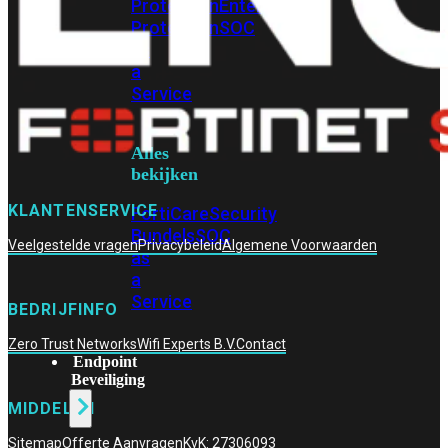
Protection
Enterprise
Protection
SOC
as
a
Service
Alles
bekijken
KLANTENSERVICE
FortiCare
Security
Bundels
SOC
Veelgestelde vragen
Privacybeleid
Algemene Voorwaarden
as
a
Service
BEDRIJFINFO
Zero Trust Networks
Wifi Experts B.V.
Contact
Endpoint
Beveiliging
MIDDELEN
Sitemap
Offerte Aanvragen
KvK: 27306093