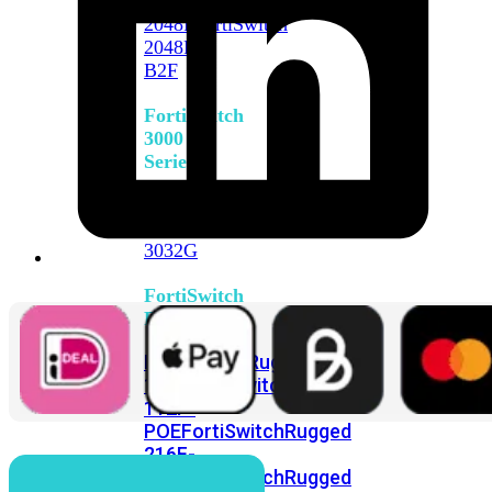
FortiSwitch
2048F
FortiSwitch
2048F-
B2F
FortiSwitch
3000
Series
FortiSwitch
3032E
FortiSwitch
3032G
FortiSwitch
Ruggedized
FortiSwitchRugged
108F
FortiSwitchRugged
112F-
POE
FortiSwitchRugged
216F-
POE
FortiSwitchRugged