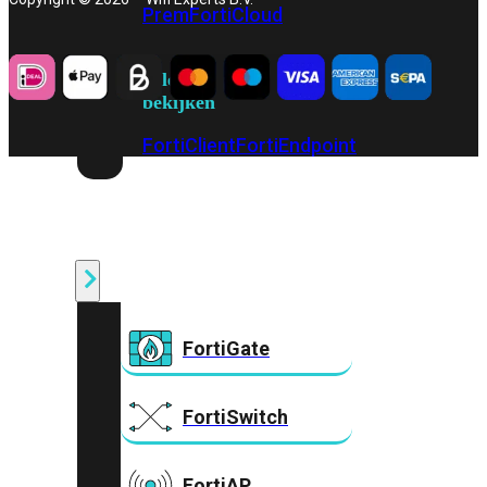
Prem
FortiCloud
Alles
bekijken
FortiClient
FortiEndpoint
Security
Fabric
Producten
FortiGate
FortiSwitch
FortiAP