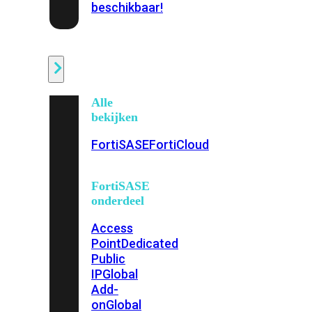
beschikbaar!
Cloud
Alle
bekijken
FortiSASE
FortiCloud
FortiSASE
onderdeel
Access
Point
Dedicated
Public
IP
Global
Add-
on
Global