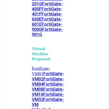
201G
FortiGate-
400F
FortiGate-
401F
FortiGate-
600E
FortiGate-
601E
FortiGate-
900G
FortiGate-
901G
Virtual
Machine
Perpetual
FortiGate-
FortiGate-
VM01
VM02
FortiGate-
VM04
FortiGate-
VM08
FortiGate-
VM16
FortiGate-
VM32
FortiGate-
VM