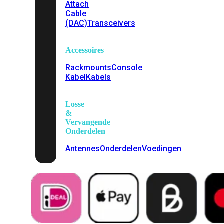
Attach
Cable
(DAC)
Transceivers
Accessoires
Rackmounts
Console
Kabel
Kabels
Losse
&
Vervangende
Onderdelen
Antennes
Onderdelen
Voedingen