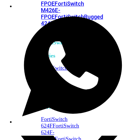
FPOE
FortiSwitch
M426E-
FPOE
FortiSwitchRugged
424F-
POE
FortiSwitch
500
Series
FortiSwitch
548D-
FPOE
FortiSwitch
600
Series
FortiSwitch
624F
FortiSwitch
624F-
FPOE
FortiSwitch