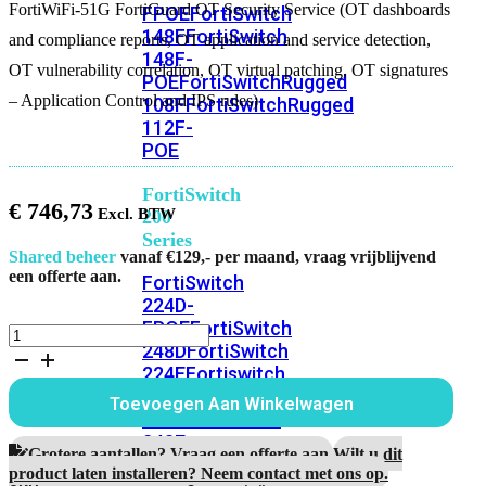
FortiWiFi-51G FortiGuard OT Security Service (OT dashboards
FPOE
FortiSwitch
148F
FortiSwitch
and compliance reports, OT application and service detection,
148F-
OT vulnerability correlation, OT virtual patching, OT signatures
POE
FortiSwitchRugged
– Application Control and IPS rules)
108F
FortiSwitchRugged
112F-
POE
FortiSwitch
€
746,73
200
Series
Shared beheer
vanaf €129,- per maand, vraag vrijblijvend
een offerte aan.
FortiSwitch
224D-
FPOE
FortiSwitch
FortiWiFi-
248D
FortiSwitch
51G
224E
Fortiswitch
5
Jaar
224E-
Toevoegen Aan Winkelwagen
FortiGuard
POE
FortiSwitch
OT
248E-
Security
Grotere aantallen? Vraag een offerte aan.
Wilt u dit
POE
FortiSwitch
Service
product laten installeren? Neem contact met ons op.