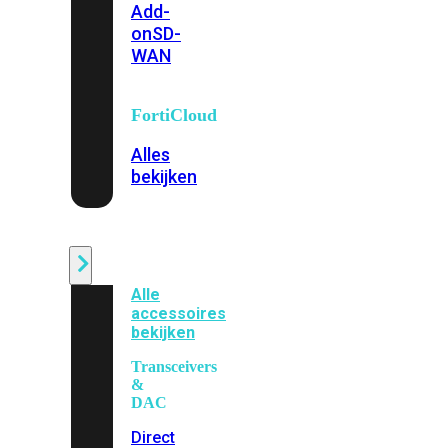
Add-
on
SD-
WAN
FortiCloud
Alles
bekijken
Accessoires
Alle
accessoires
bekijken
Transceivers
&
DAC
Direct