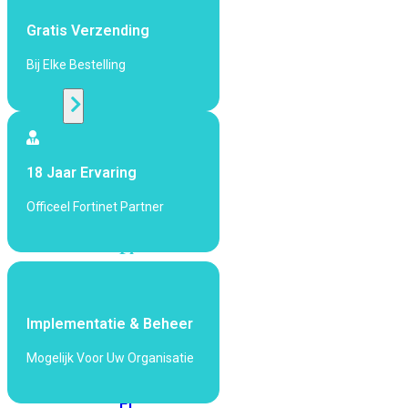
424F-
POE
Gratis Verzending
Bij Elke Bestelling
WiFi
Alle
Access
18 Jaar Ervaring
Points
bekijken
Officeel Fortinet Partner
Wi-
Fi
Generatie
Wi-
Fi
Implementatie & Beheer
5
Wi-
Mogelijk Voor Uw Organisatie
Fi
6
Wi-
Fi