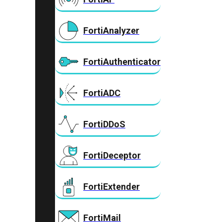
FortiAnalyzer
FortiAuthenticator
FortiADC
FortiDDoS
FortiDeceptor
FortiExtender
FortiMail