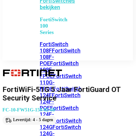
FortiSwitches
bekijken
FortiSwitch
100
Series
FortiSwitch
108F
FortiSwitch
108F-
POE
FortiSwitch
108F-
FPOE
FortiSwitch
110G-
FortiWiFi-51G 5 Jaar FortiGuard OT
FPOE
FortiSwitch
124F
FortiSwitch
Security Service
124F-
POE
FortiSwitch
FC-10-FW51G-159-02-60
124F-
FPOE
FortiSwitch
Levertijd: 4 - 5 dagen
124G
FortiSwitch
124G-