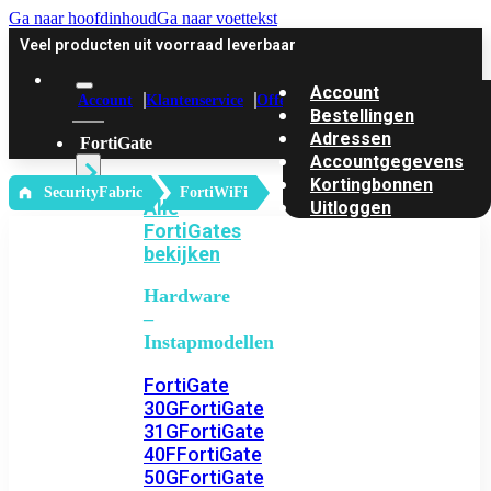
Ga naar hoofdinhoud
Ga naar voettekst
Veel producten uit voorraad leverbaar
Account
Account
Klantenservice
Offerte
Bestellingen
Adressen
FortiGate
Accountgegevens
Kortingbonnen
‎ SecurityFabric
FortiWiFi
Alle
Uitloggen
FortiGates
bekijken
Hardware
–
Instapmodellen
FortiGate
30G
FortiGate
31G
FortiGate
40F
FortiGate
50G
FortiGate