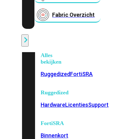
Fabric Overzicht
Industrieel
Alles
bekijken
Ruggedized
FortiSRA
Ruggedized
Hardware
Licenties
Support
FortiSRA
Binnenkort