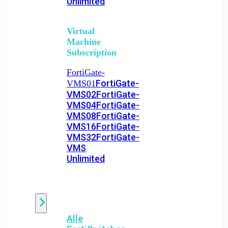
Unlimited
Virtual
Machine
Subscription
FortiGate-
FortiGate-
VMS01
VMS02
FortiGate-
VMS04
FortiGate-
VMS08
FortiGate-
VMS16
FortiGate-
VMS32
FortiGate-
VMS
Unlimited
Switch
Alle