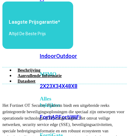
6E
Wi-
Fi
7
Laagste Prijsgarantie*
Wi-
Altijd De Beste Prijs
Fi
Omgeving
Indoor
Outdoor
Beschrijving
MIMO
Aanvullende Informatie
Datasheet
2X2
3X3
4X4
8X8
Alles
bekijken
Het Fortinet OT Security Platform biedt een uitgebreide reeks
geïntegreerde beveiligingsoplossingen die speciaal zijn ontworpen voor
FortiAP
FortiWiFi
operationele technologie (OT)-omgevingen. Het omvat veilige
netwerken, security service edge (SSE), beveiligingsactiviteiten,
speciale bedreigingsinformatie en een robuust ecosysteem van
FortiGate