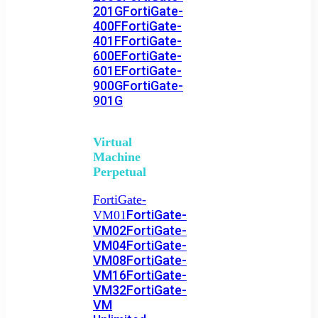
201G
FortiGate-
400F
FortiGate-
401F
FortiGate-
600E
FortiGate-
601E
FortiGate-
900G
FortiGate-
901G
Virtual
Machine
Perpetual
FortiGate-
FortiGate-
VM01
VM02
FortiGate-
VM04
FortiGate-
VM08
FortiGate-
VM16
FortiGate-
VM32
FortiGate-
VM