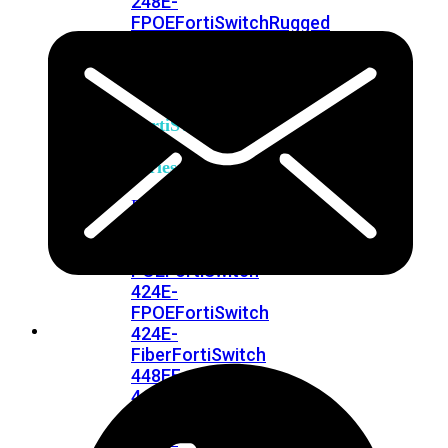
248E-
FPOE
FortiSwitchRugged
216F-
POE
FortiSwitch
400
Series
FortiSwitch
FortiSwitch
424E
424E-
POE
FortiSwitch
424E-
FPOE
FortiSwitch
424E-
Fiber
FortiSwitch
448E
FortiSwitch
448E-
POE
FortiSwitch
448E-