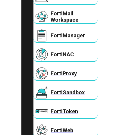
FortiMail
Workspace
FortiManager
FortiNAC
FortiProxy
FortiSandbox
FortiToken
FortiWeb