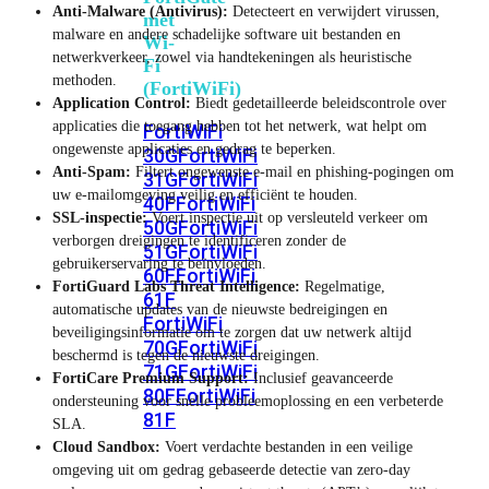
Anti-Malware (Antivirus):
Detecteert en verwijdert virussen,
met
malware en andere schadelijke software uit bestanden en
Wi-
netwerkverkeer, zowel via handtekeningen als heuristische
Fi
methoden.
(FortiWiFi)
Application Control:
Biedt gedetailleerde beleidscontrole over
applicaties die toegang hebben tot het netwerk, wat helpt om
FortiWiFi
ongewenste applicaties en gedrag te beperken.
30G
FortiWiFi
Anti-Spam:
Filtert ongewenste e-mail en phishing-pogingen om
31G
FortiWiFi
uw e-mailomgeving veilig en efficiënt te houden.
40F
FortiWiFi
SSL-inspectie:
Voert inspectie uit op versleuteld verkeer om
50G
FortiWiFi
verborgen dreigingen te identificeren zonder de
51G
FortiWiFi
gebruikerservaring te beïnvloeden.
60F
FortiWiFi
FortiGuard Labs Threat Intelligence:
Regelmatige,
61F
automatische updates van de nieuwste bedreigingen en
FortiWiFi
beveiligingsinformatie om te zorgen dat uw netwerk altijd
70G
FortiWiFi
beschermd is tegen de nieuwste dreigingen.
71G
FortiWiFi
FortiCare Premium Support:
Inclusief geavanceerde
80F
FortiWiFi
ondersteuning voor snelle probleemoplossing en een verbeterde
81F
SLA.
Cloud Sandbox:
Voert verdachte bestanden in een veilige
omgeving uit om gedrag gebaseerde detectie van zero-day
Licentie