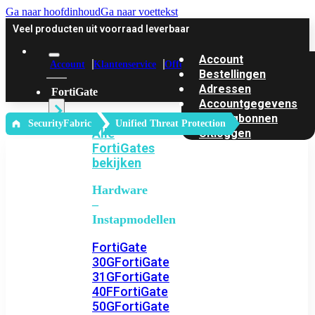
Ga naar hoofdinhoud
Ga naar voettekst
Veel producten uit voorraad leverbaar
Account
Account
Klantenservice
Offerte
Bestellingen
Adressen
FortiGate
Accountgegevens
Kortingbonnen
‎ SecurityFabric
Unified Threat Protection
Alle
Uitloggen
FortiGates
bekijken
Hardware
–
Instapmodellen
FortiGate
30G
FortiGate
31G
FortiGate
40F
FortiGate
50G
FortiGate