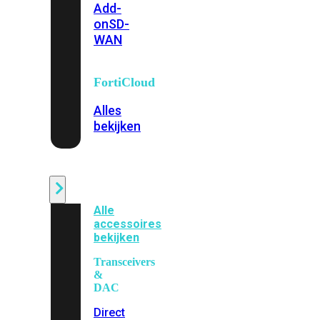
Add-
on
SD-
WAN
FortiCloud
Alles
bekijken
Accessoires
Alle
accessoires
bekijken
Transceivers
&
DAC
Direct