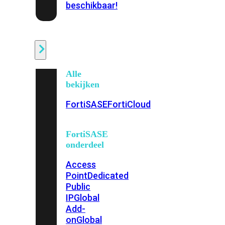
beschikbaar!
Cloud
Alle
bekijken
FortiSASE
FortiCloud
FortiSASE
onderdeel
Access
Point
Dedicated
Public
IP
Global
Add-
on
Global