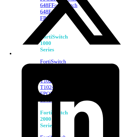
648F
FortiSwitch
648F-
FPOE
FortiSwitch
1000
Series
FortiSwitch
1024E
FortiSwitch
1048E
FortiSwitch
T1024E
FortiSwitch
T1024F-
FPOE
FortiSwitch
1048G
FortiSwitch
2000
Series