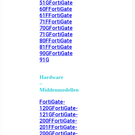
51G
FortiGate
60F
FortiGate
61F
FortiGate
71F
FortiGate
70G
FortiGate
71G
FortiGate
80F
FortiGate
81F
FortiGate
90G
FortiGate
91G
Hardware
–
Middenmodellen
FortiGate-
120G
FortiGate-
121G
FortiGate-
200F
FortiGate-
201F
FortiGate-
200G
FortiGate-