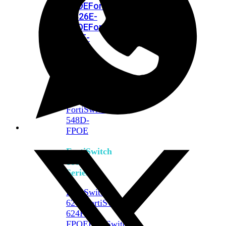
FPOE
FortiSwitch
M426E-
FPOE
FortiSwitchRugged
424F-
POE
FortiSwitch
500
Series
FortiSwitch
548D-
FPOE
FortiSwitch
600
Series
FortiSwitch
624F
FortiSwitch
624F-
FPOE
FortiSwitch