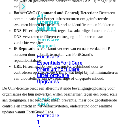
malware en geavanceerde persistent threats (APT’s) mogelijk te
maken.
Botnet C&C (Command and Control) Detection:
Detecteert
Alle
communicatie met botnet-infrastructuren om geïnfecteerde
Licenties
systemen binnen het netwerk snel te identificeren en blokkeren.
bekijken
DNS Filtering:
Beschermt tegen kwaadaardige domeinen door
DNS-verzoeken te filteren en toegang te blokkeren naar
FortiCare
verdachte websites.
Support
IP Reputation:
Voorkomt verkeer van en naar verdachte IP-
adressen door gebruik te maken van FortiGuard’s
FortiCare
reputatiedatabase.
Essentials
FortiCare
URL Filtering:
Beheert toegang tot webinhoud door te
Premium
FortiCare
controleren op risicovolle URL’s, wat helpt bij het minimaliseren
Elite
FortiCare
van blootstelling aan kwaadaardige of ongepaste inhoud.
Upgrades
De UTP-licentie biedt een allesomvattende beveiligingsoplossing voor
organisaties die hun netwerken willen beschermen tegen een breed scala
FortiCare
aan dreigingen. Het biedt niet alleen preventie, maar ook gedetailleerde
RMA
controle en inzicht in netwerkactiviteiten, ondersteund door realtime
updates vanuit FortiGuard Labs.
FortiCare
1