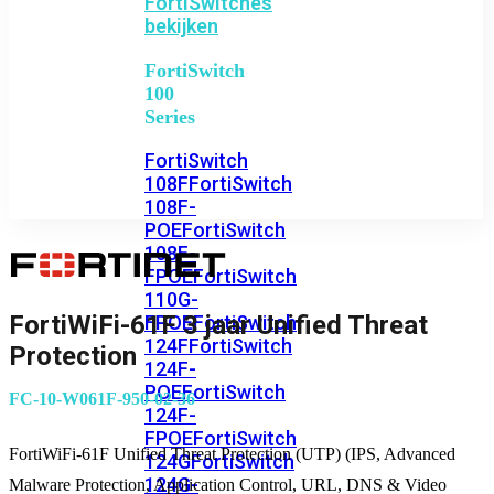
FortiSwitches
bekijken
FortiSwitch
100
Series
FortiSwitch
108F
FortiSwitch
108F-
POE
FortiSwitch
108F-
FPOE
FortiSwitch
110G-
FortiWiFi-61F 3 jaar Unified Threat
FPOE
FortiSwitch
124F
FortiSwitch
Protection
124F-
POE
FortiSwitch
FC-10-W061F-950-02-36
124F-
FPOE
FortiSwitch
FortiWiFi-61F Unified Threat Protection (UTP) (IPS, Advanced
124G
FortiSwitch
124G-
Malware Protection, Application Control, URL, DNS & Video