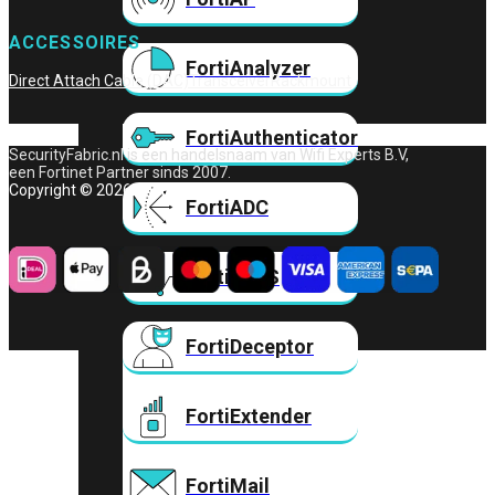
ACCESSOIRES
FortiAnalyzer
Direct Attach Cable (DAC)
Transceiver
Rackmount
FortiAuthenticator
SecurityFabric.nl is een handelsnaam van Wifi Experts B.V,
een Fortinet Partner sinds 2007.
Copyright © 2026 – Wifi Experts B.V.
FortiADC
FortiDDoS
FortiDeceptor
FortiExtender
FortiMail