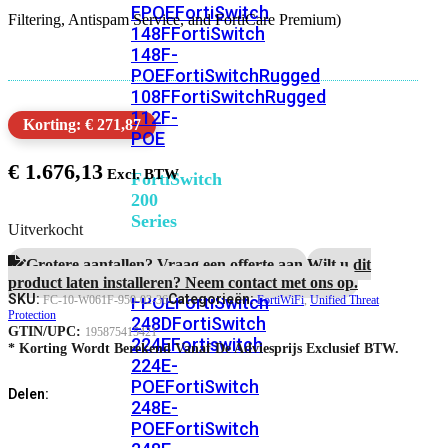
FPOE
FortiSwitch
Filtering, Antispam Service, and FortiCare Premium)
148F
FortiSwitch
148F-
POE
FortiSwitchRugged
108F
FortiSwitchRugged
112F-
Korting: € 271,87
POE
€
1.676,13
FortiSwitch
200
Series
Uitverkocht
FortiSwitch
Grotere aantallen? Vraag een offerte aan.
Wilt u dit
224D-
product laten installeren? Neem contact met ons op.
SKU:
Categorieën:
FPOE
FortiSwitch
FC-10-W061F-950-02-36
FortiWiFi
,
Unified Threat
Protection
248D
FortiSwitch
GTIN/UPC:
195875415421
224E
Fortiswitch
* Korting Wordt Berekend Vanaf De Adviesprijs Exclusief BTW.
224E-
POE
FortiSwitch
Delen:
248E-
POE
FortiSwitch