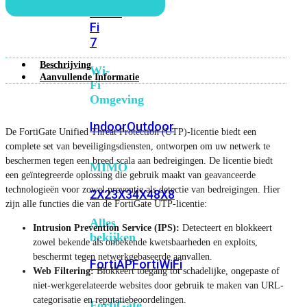
6E
Wi-
Fi
7
Beschrijving
Wi-
Aanvullende Informatie
Fi
Omgeving
Indoor
Outdoor
De FortiGate Unified Threat Protection (UTP)-licentie biedt een
complete set van beveiligingsdiensten, ontworpen om uw netwerk te
beschermen tegen een breed scala aan bedreigingen. De licentie biedt
MIMO
een geïntegreerde oplossing die gebruik maakt van geavanceerde
technologieën voor zowel preventie als detectie van bedreigingen. Hier
2X2
3X3
4X4
8X8
zijn alle functies die van de FortiGate UTP-licentie:
Alles
Intrusion Prevention Service (IPS):
Detecteert en blokkeert
bekijken
zowel bekende als onbekende kwetsbaarheden en exploits,
beschermt tegen netwerkgebaseerde aanvallen.
FortiAP
FortiWiFi
Web Filtering:
Blokkeert toegang tot schadelijke, ongepaste of
niet-werkgerelateerde websites door gebruik te maken van URL-
categorisatie en reputatiebeoordelingen.
FortiGate