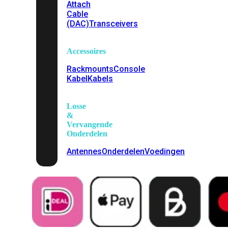
Attach
Cable
(DAC)
Transceivers
Accessoires
Rackmounts
Console
Kabel
Kabels
Losse
&
Vervangende
Onderdelen
Antennes
Onderdelen
Voedingen