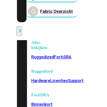
Fabric Overzicht
Industrieel
Alles
bekijken
Ruggedized
FortiSRA
Ruggedized
Hardware
Licenties
Support
FortiSRA
Binnenkort