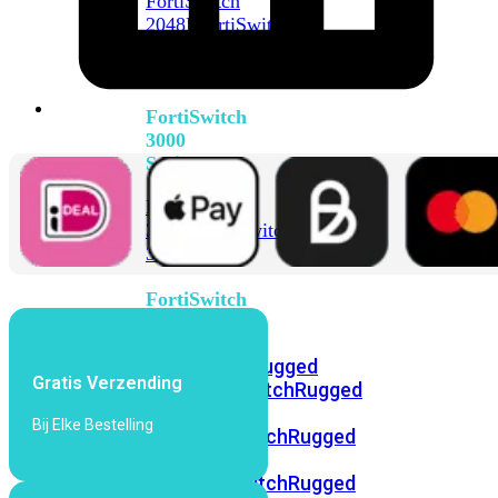
FortiSwitch
2048F
FortiSwitch
2048F-
B2F
FortiSwitch
3000
Series
FortiSwitch
3032E
FortiSwitch
3032G
FortiSwitch
Ruggedized
FortiSwitchRugged
Gratis Verzending
108F
FortiSwitchRugged
112F-
Bij Elke Bestelling
POE
FortiSwitchRugged
216F-
POE
FortiSwitchRugged