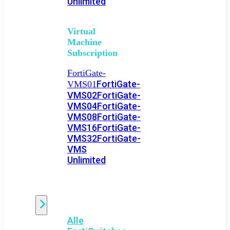
Unlimited
Virtual
Machine
Subscription
FortiGate-
FortiGate-
VMS01
VMS02
FortiGate-
VMS04
FortiGate-
VMS08
FortiGate-
VMS16
FortiGate-
VMS32
FortiGate-
VMS
Unlimited
Switch
Alle