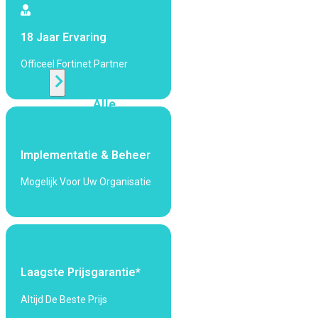
424F-
POE
18 Jaar Ervaring
WiFi
Officeel Fortinet Partner
Alle
Access
Points
bekijken
Implementatie & Beheer
Wi-
Mogelijk Voor Uw Organisatie
Fi
Generatie
Wi-
Fi
5
Wi-
Laagste Prijsgarantie*
Fi
6
Wi-
Altijd De Beste Prijs
Fi