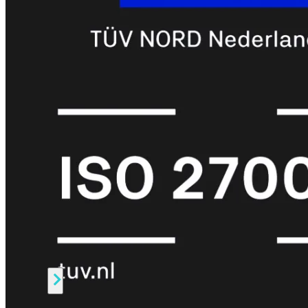
Protection
Enterprise
Protection
SOC
as
a
Service
Alles
bekijken
FortiCare
Security
Bundels
SOC
as
a
Service
Endpoint
Beveiliging