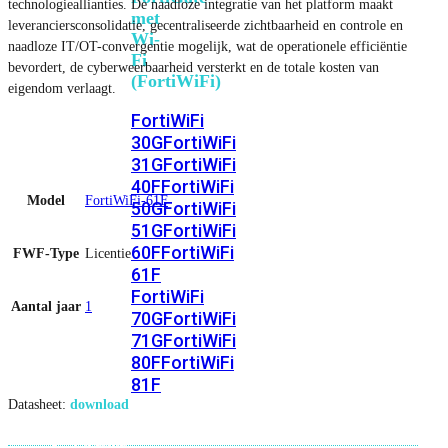
technologieallianties. De naadloze integratie van het platform maakt
met
leveranciersconsolidatie, gecentraliseerde zichtbaarheid en controle en
Wi-
naadloze IT/OT-convergentie mogelijk, wat de operationele efficiëntie
Fi
bevordert, de cyberweerbaarheid versterkt en de totale kosten van
(FortiWiFi)
eigendom verlaagt.
FortiWiFi
30G
FortiWiFi
31G
FortiWiFi
40F
FortiWiFi
Model
FortiWiFi-61F
50G
FortiWiFi
51G
FortiWiFi
60F
FortiWiFi
FWF-Type
Licentie
61F
FortiWiFi
Aantal jaar
1
70G
FortiWiFi
71G
FortiWiFi
80F
FortiWiFi
81F
Datasheet:
download
Licentie