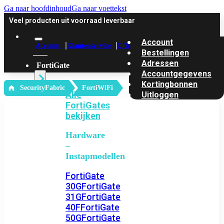
Ga naar hoofdinhoud
Ga naar voettekst
Veel producten uit voorraad leverbaar
Account
Account
Klantenservice
Offerte
Bestellingen
Adressen
FortiGate
Accountgegevens
Kortingbonnen
‎ SecurityFabric
FortiWiFi
Alle
Uitloggen
FortiGates
bekijken
Hardware
–
Instapmodellen
FortiGate
30G
FortiGate
31G
FortiGate
40F
FortiGate
50G
FortiGate