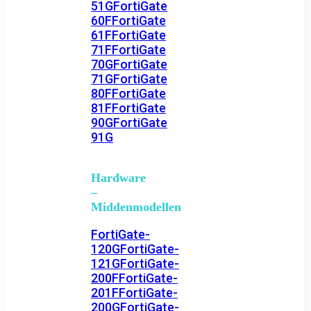
51G
FortiGate
60F
FortiGate
61F
FortiGate
71F
FortiGate
70G
FortiGate
71G
FortiGate
80F
FortiGate
81F
FortiGate
90G
FortiGate
91G
Hardware
–
Middenmodellen
FortiGate-
120G
FortiGate-
121G
FortiGate-
200F
FortiGate-
201F
FortiGate-
200G
FortiGate-