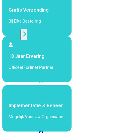
424F-
POE
Gratis Verzending
Bij Elke Bestelling
WiFi
Alle
Access
18 Jaar Ervaring
Points
bekijken
Officeel Fortinet Partner
Wi-
Fi
Generatie
Wi-
Fi
Implementatie & Beheer
5
Wi-
Mogelijk Voor Uw Organisatie
Fi
6
Wi-
Fi