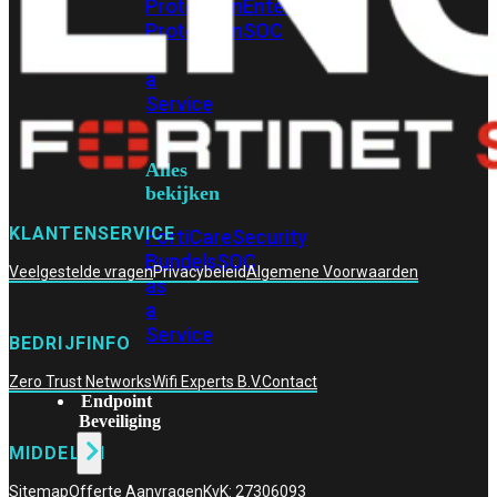
Protection
Enterprise
Protection
SOC
as
a
Service
Alles
bekijken
KLANTENSERVICE
FortiCare
Security
Bundels
SOC
Veelgestelde vragen
Privacybeleid
Algemene Voorwaarden
as
a
Service
BEDRIJFINFO
Zero Trust Networks
Wifi Experts B.V.
Contact
Endpoint
Beveiliging
MIDDELEN
Sitemap
Offerte Aanvragen
KvK: 27306093