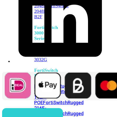
FortiSwitch
2048F
FortiSwitch
2048F-
B2F
FortiSwitch
3000
Series
FortiSwitch
3032E
FortiSwitch
3032G
FortiSwitch
Ruggedized
FortiSwitchRugged
108F
FortiSwitchRugged
112F-
POE
FortiSwitchRugged
216F-
POE
FortiSwitchRugged