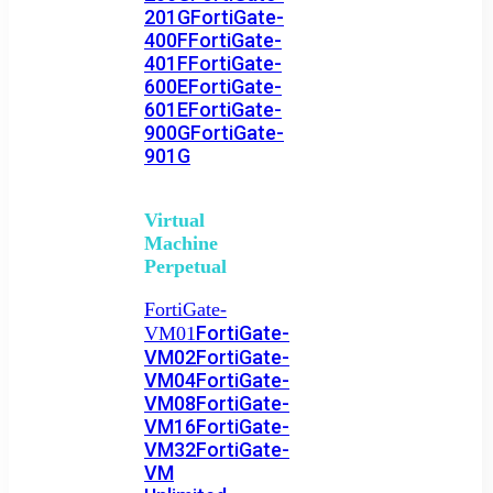
201G
FortiGate-
400F
FortiGate-
401F
FortiGate-
600E
FortiGate-
601E
FortiGate-
900G
FortiGate-
901G
Virtual
Machine
Perpetual
FortiGate-
FortiGate-
VM01
VM02
FortiGate-
VM04
FortiGate-
VM08
FortiGate-
VM16
FortiGate-
VM32
FortiGate-
VM