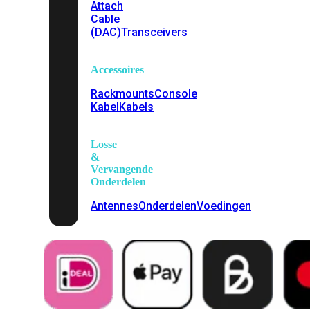
Attach
Cable
(DAC)
Transceivers
Accessoires
Rackmounts
Console
Kabel
Kabels
Losse
&
Vervangende
Onderdelen
Antennes
Onderdelen
Voedingen