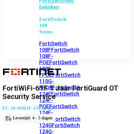
FortiSwitches
bekijken
FortiSwitch
100
Series
FortiSwitch
108F
FortiSwitch
108F-
POE
FortiSwitch
108F-
FPOE
FortiSwitch
110G-
FortiWiFi-61F 1 Jaar FortiGuard OT
FPOE
FortiSwitch
124F
FortiSwitch
Security Service
124F-
POE
FortiSwitch
FC-10-W061F-159-02-12
124F-
FPOE
FortiSwitch
Levertijd: 4 - 5 dagen
124G
FortiSwitch
124G-