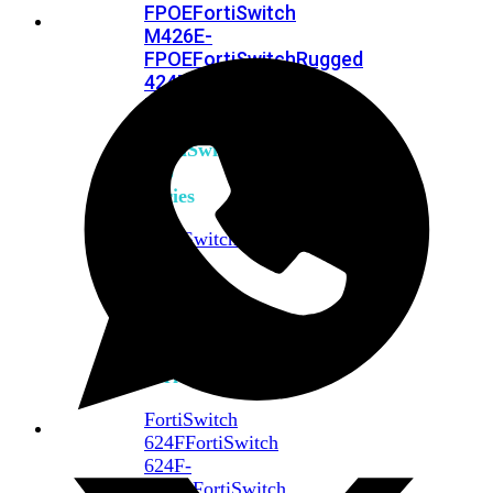
FPOE
FortiSwitch
M426E-
FPOE
FortiSwitchRugged
424F-
POE
FortiSwitch
500
Series
FortiSwitch
548D-
FPOE
FortiSwitch
600
Series
FortiSwitch
624F
FortiSwitch
624F-
FPOE
FortiSwitch