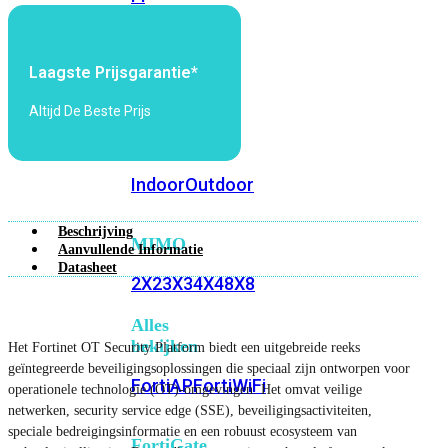
6E
Wi-
Fi
7
Laagste Prijsgarantie*
Wi-
Altijd De Beste Prijs
Fi
Omgeving
Indoor
Outdoor
Beschrijving
MIMO
Aanvullende Informatie
Datasheet
2X2
3X3
4X4
8X8
Alles
bekijken
Het Fortinet OT Security Platform biedt een uitgebreide reeks
geïntegreerde beveiligingsoplossingen die speciaal zijn ontworpen voor
FortiAP
FortiWiFi
operationele technologie (OT)-omgevingen. Het omvat veilige
netwerken, security service edge (SSE), beveiligingsactiviteiten,
speciale bedreigingsinformatie en een robuust ecosysteem van
FortiGate