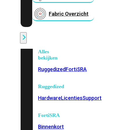
Fabric Overzicht
Industrieel
Alles
bekijken
Ruggedized
FortiSRA
Ruggedized
Hardware
Licenties
Support
FortiSRA
Binnenkort