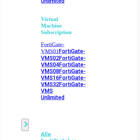
Unlimited
Virtual
Machine
Subscription
FortiGate-
FortiGate-
VMS01
VMS02
FortiGate-
VMS04
FortiGate-
VMS08
FortiGate-
VMS16
FortiGate-
VMS32
FortiGate-
VMS
Unlimited
Switch
Alle