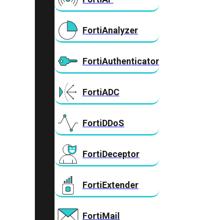
FortiAnalyzer
FortiAuthenticator
FortiADC
FortiDDoS
FortiDeceptor
FortiExtender
FortiMail