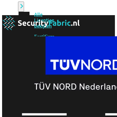
Alle
Licenties
bekijken
FortiCare
Support
FortiCare
Essentials
FortiCare
Premium
FortiCare
Elite
FortiCare
Upgrades
FortiCare
RMA
FortiCare
1