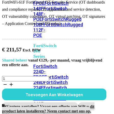
FortiWiFi-61F FortiGuard OT Security Service (OT dashboards
FPOE
FortiSwitch
148F
FortiSwitch
and compliance reports, OT application and service detection,
148F-
OT vulnerability correlation, OT virtual patching, OT signatures
POE
FortiSwitchRugged
– Application Control and IPS rules)
108F
FortiSwitchRugged
112F-
POE
FortiSwitch
€
211,57
200
Series
Shared beheer
vanaf €129,- per maand, vraag vrijblijvend
een offerte aan.
FortiSwitch
224D-
FPOE
FortiSwitch
FortiWiFi-
248D
FortiSwitch
61F
224E
Fortiswitch
1
Jaar
224E-
Toevoegen Aan Winkelwagen
FortiGuard
POE
FortiSwitch
OT
248E-
Security
Grotere aantallen? Vraag een offerte aan.
Wilt u dit
POE
FortiSwitch
Service
product laten installeren? Neem contact met ons op.