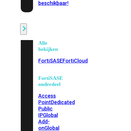
beschikbaar!
Cloud
Alle
bekijken
FortiSASE
FortiCloud
FortiSASE
onderdeel
Access
Point
Dedicated
Public
IP
Global
Add-
on
Global