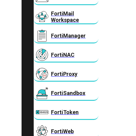
FortiMail
Workspace
FortiManager
FortiNAC
FortiProxy
FortiSandbox
FortiToken
FortiWeb