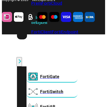
Prem
FortiCloud
Alles
bekijken
FortiClient
FortiEndpoint
Security
Fabric
Producten
FortiGate
FortiSwitch
FortiAP