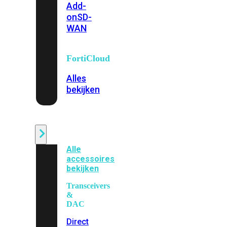
Add-
on
SD-
WAN
FortiCloud
Alles
bekijken
Accessoires
Alle
accessoires
bekijken
Transceivers
&
DAC
Direct