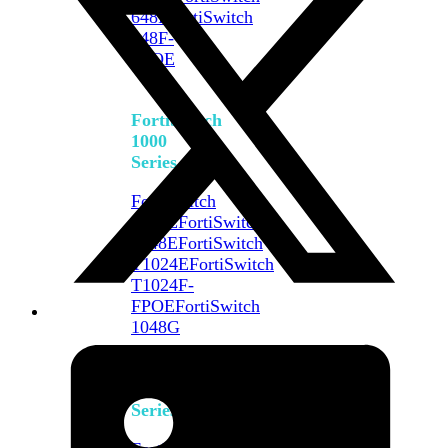
648F
FortiSwitch
648F-
FPOE
FortiSwitch
1000
Series
FortiSwitch
1024E
FortiSwitch
1048E
FortiSwitch
T1024E
FortiSwitch
T1024F-
FPOE
FortiSwitch
1048G
FortiSwitch
2000
Series