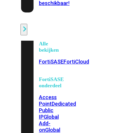
beschikbaar!
Cloud
Alle
bekijken
FortiSASE
FortiCloud
FortiSASE
onderdeel
Access
Point
Dedicated
Public
IP
Global
Add-
on
Global