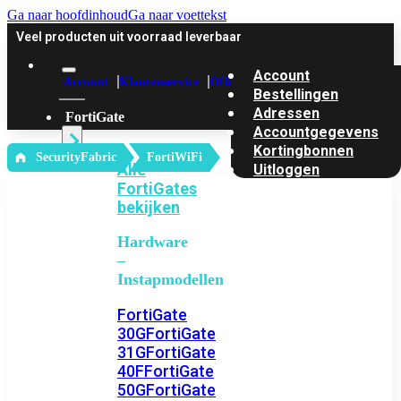
Ga naar hoofdinhoud
Ga naar voettekst
Veel producten uit voorraad leverbaar
Account
Account
Klantenservice
Offerte
Bestellingen
Adressen
FortiGate
Accountgegevens
Kortingbonnen
‎ SecurityFabric
FortiWiFi
Alle
Uitloggen
FortiGates
bekijken
Hardware
–
Instapmodellen
FortiGate
30G
FortiGate
31G
FortiGate
40F
FortiGate
50G
FortiGate