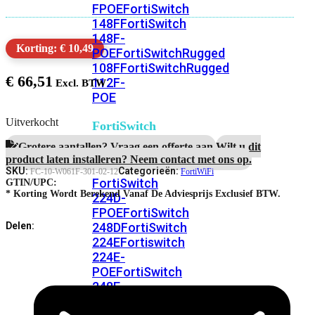
FPOE
FortiSwitch
148F
FortiSwitch
148F-
Korting: € 10,49
POE
FortiSwitchRugged
108F
FortiSwitchRugged
€
66,51
112F-
POE
Uitverkocht
FortiSwitch
200
Grotere aantallen? Vraag een offerte aan.
Wilt u dit
Series
product laten installeren? Neem contact met ons op.
SKU:
Categorieën:
FC-10-W061F-301-02-12
FortiWiFi
FortiSwitch
GTIN/UPC:
* Korting Wordt Berekend Vanaf De Adviesprijs Exclusief BTW.
224D-
FPOE
FortiSwitch
248D
FortiSwitch
Delen:
224E
Fortiswitch
224E-
POE
FortiSwitch
248E-
POE
FortiSwitch