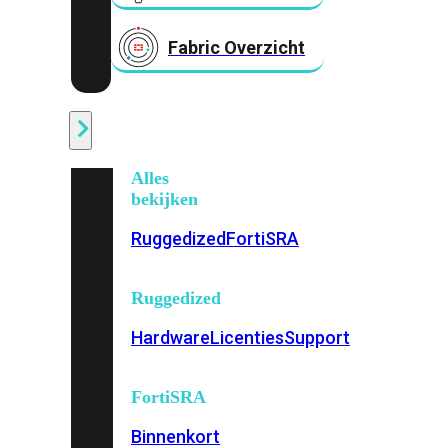
Fabric Overzicht
Industrieel
Alles
bekijken
Ruggedized
FortiSRA
Ruggedized
Hardware
Licenties
Support
FortiSRA
Binnenkort