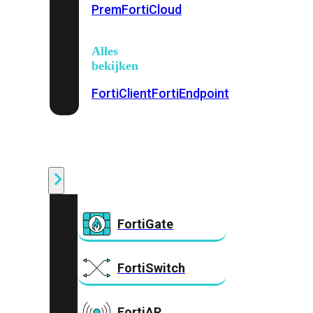
Prem
FortiCloud
Alles
bekijken
FortiClient
FortiEndpoint
Security
Fabric
Producten
FortiGate
FortiSwitch
FortiAP