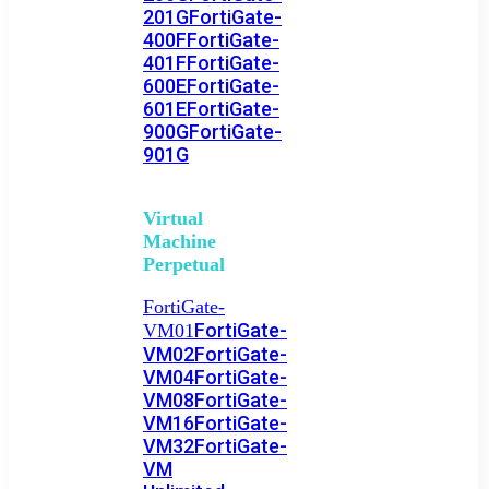
201G
FortiGate-
400F
FortiGate-
401F
FortiGate-
600E
FortiGate-
601E
FortiGate-
900G
FortiGate-
901G
Virtual
Machine
Perpetual
FortiGate-
FortiGate-
VM01
VM02
FortiGate-
VM04
FortiGate-
VM08
FortiGate-
VM16
FortiGate-
VM32
FortiGate-
VM