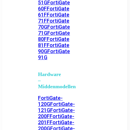
51G
FortiGate
60F
FortiGate
61F
FortiGate
71F
FortiGate
70G
FortiGate
71G
FortiGate
80F
FortiGate
81F
FortiGate
90G
FortiGate
91G
Hardware
–
Middenmodellen
FortiGate-
120G
FortiGate-
121G
FortiGate-
200F
FortiGate-
201F
FortiGate-
200G
FortiGate-