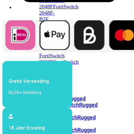
FortiSwitch
2048F
FortiSwitch
2048F-
B2F
FortiSwitch
3000
Series
FortiSwitch
3032E
FortiSwitch
3032G
FortiSwitch
Gratis Verzending
Ruggedized
Bij Elke Bestelling
FortiSwitchRugged
108F
FortiSwitchRugged
112F-
POE
FortiSwitchRugged
216F-
18 Jaar Ervaring
POE
FortiSwitchRugged