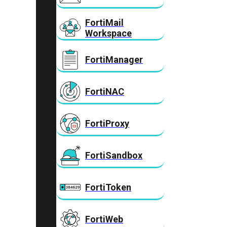
FortiMail
Workspace
FortiManager
FortiNAC
FortiProxy
FortiSandbox
FortiToken
FortiWeb