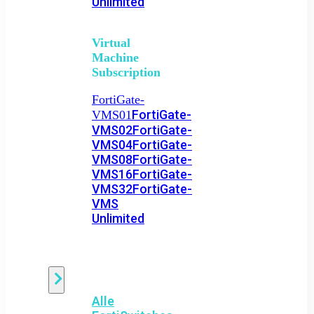
Unlimited
Virtual
Machine
Subscription
FortiGate-
FortiGate-
VMS01
VMS02
FortiGate-
VMS04
FortiGate-
VMS08
FortiGate-
VMS16
FortiGate-
VMS32
FortiGate-
VMS
Unlimited
Switch
Alle