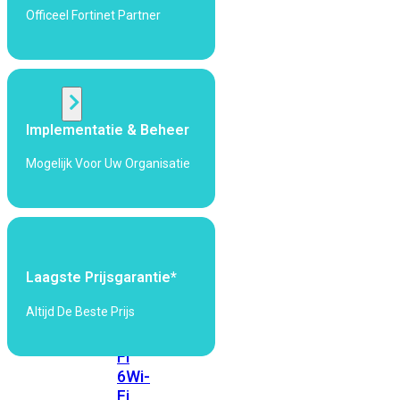
424F-
Officeel Fortinet Partner
POE
WiFi
Implementatie & Beheer
Alle
Access
Mogelijk Voor Uw Organisatie
Points
bekijken
Wi-
Fi
Generatie
Laagste Prijsgarantie*
Wi-
Altijd De Beste Prijs
Fi
5
Wi-
Fi
6
Wi-
Fi