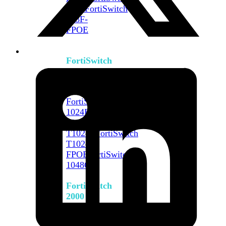
648F
FortiSwitch
648F-
FPOE
FortiSwitch
1000
Series
FortiSwitch
1024E
FortiSwitch
1048E
FortiSwitch
T1024E
FortiSwitch
T1024F-
FPOE
FortiSwitch
1048G
FortiSwitch
2000
Series