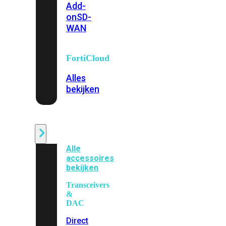
Add-
on
SD-
WAN
FortiCloud
Alles
bekijken
Accessoires
Alle
accessoires
bekijken
Transceivers
&
DAC
Direct