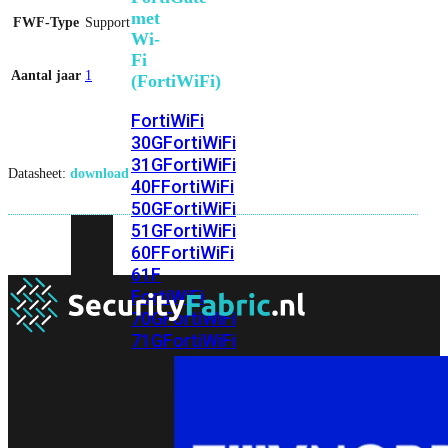
met
FWF-Type
Support
Wi-
Fi
Aantal jaar
1
(FortiWiFi)
FortiWiFi
30G
FortiWiFi
31G
FortiWiFi
Datasheet:
download
40F
FortiWiFi
50G
FortiWiFi
51G
FortiWiFi
60F
FortiWiFi
61F
FortiWiFi
70G
FortiWiFi
71G
FortiWiFi
80F
FortiWiFi
81F
Licentie