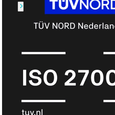
Alle
Licenties
bekijken
FortiCare
Support
FortiCare
Essentials
FortiCare
Premium
FortiCare
Elite
FortiCare
Upgrades
FortiCare
RMA
FortiCare
1