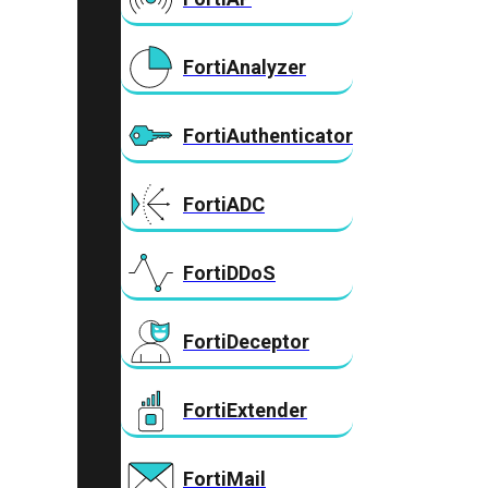
FortiAnalyzer
FortiAuthenticator
FortiADC
FortiDDoS
FortiDeceptor
FortiExtender
FortiMail