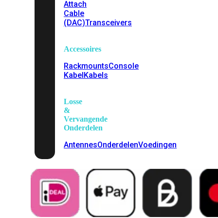
Attach
Cable
(DAC)
Transceivers
Accessoires
Rackmounts
Console
Kabel
Kabels
Losse
&
Vervangende
Onderdelen
Antennes
Onderdelen
Voedingen