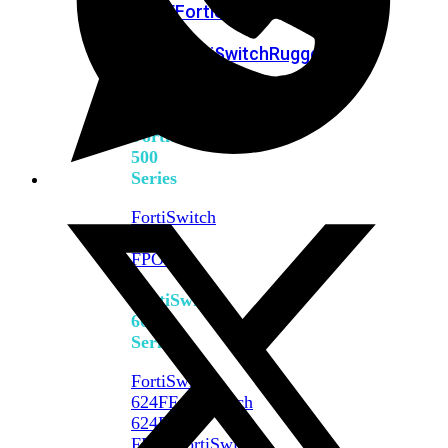
FPOE
FortiSwitch
M426E-
FPOE
FortiSwitchRugged
424F-
POE
FortiSwitch
500
Series
FortiSwitch
548D-
FPOE
FortiSwitch
600
Series
FortiSwitch
624F
FortiSwitch
624F-
FPOE
FortiSwitch