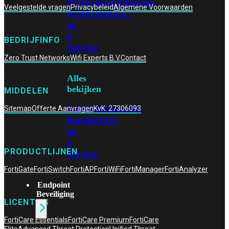
Protection
Enterprise
Veelgestelde vragen
Privacybeleid
Algemene Voorwaarden
Protection
SOC
as
a
BEDRIJFINFO
Service
Zero Trust Networks
Wifi Experts B.V.
Contact
Alles
bekijken
MIDDELEN
FortiCare
Security
Sitemap
Offerte Aanvragen
KvK: 27306093
Bundels
SOC
as
a
PRODUCTLIJNEN
Service
FortiGate
FortiSwitch
FortiAP
FortiWiFi
FortiManager
FortiAnalyzer
Endpoint
Beveiliging
LICENTIES
FortiCare Essentials
FortiCare Premium
FortiCare