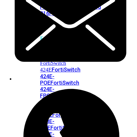
248E-
FPOE
FortiSwitchRugged
216F-
POE
FortiSwitch
400
Series
FortiSwitch
FortiSwitch
424E
424E-
POE
FortiSwitch
424E-
FPOE
FortiSwitch
424E-
Fiber
FortiSwitch
448E
FortiSwitch
448E-
POE
FortiSwitch
448E-