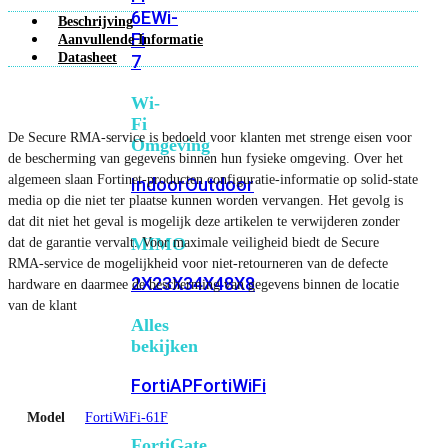
6E
Wi-
Beschrijving
Fi
Aanvullende Informatie
Datasheet
7
Wi-
Fi
De Secure RMA-service is bedoeld voor klanten met strenge eisen voor
Omgeving
de bescherming van gegevens binnen hun fysieke omgeving. Over het
algemeen slaan Fortinet-producten configuratie-informatie op solid-state
Indoor
Outdoor
media op die niet ter plaatse kunnen worden vervangen. Het gevolg is
dat dit niet het geval is mogelijk deze artikelen te verwijderen zonder
MIMO
dat de garantie vervalt. Voor maximale veiligheid biedt de Secure
RMA-service de mogelijkheid voor niet-retourneren van de defecte
2X2
3X3
4X4
8X8
hardware en daarmee de bescherming van gegevens binnen de locatie
van de klant
Alles
bekijken
FortiAP
FortiWiFi
Model
FortiWiFi-61F
FortiGate