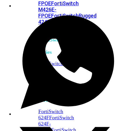
FPOE
FortiSwitch
M426E-
FPOE
FortiSwitchRugged
424F-
POE
FortiSwitch
500
Series
FortiSwitch
548D-
FPOE
FortiSwitch
600
Series
FortiSwitch
624F
FortiSwitch
624F-
FPOE
FortiSwitch