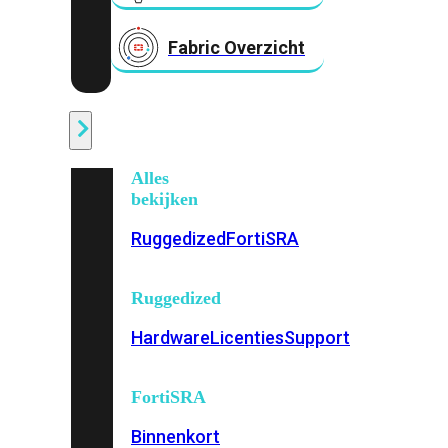
Fabric Overzicht
Industrieel
Alles
bekijken
Ruggedized
FortiSRA
Ruggedized
Hardware
Licenties
Support
FortiSRA
Binnenkort