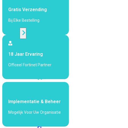
424F-
POE
Gratis Verzending
Bij Elke Bestelling
WiFi
Alle
Access
18 Jaar Ervaring
Points
bekijken
Officeel Fortinet Partner
Wi-
Fi
Generatie
Wi-
Fi
Implementatie & Beheer
5
Wi-
Mogelijk Voor Uw Organisatie
Fi
6
Wi-
Fi