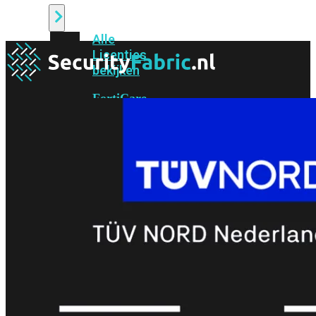
Alle
Licenties
bekijken
FortiCare
Support
FortiCare
Essentials
FortiCare
Premium
FortiCare
Elite
FortiCare
Upgrades
FortiCare
RMA
FortiCare
1