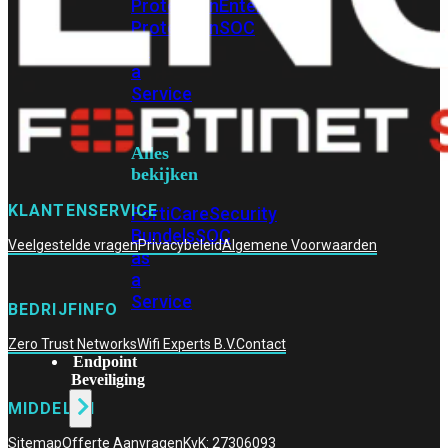
Protection
Enterprise
Protection
SOC
as
a
Service
Alles
bekijken
KLANTENSERVICE
FortiCare
Security
Bundels
SOC
Veelgestelde vragen
Privacybeleid
Algemene Voorwaarden
as
a
Service
BEDRIJFINFO
Zero Trust Networks
Wifi Experts B.V.
Contact
Endpoint
Beveiliging
MIDDELEN
Sitemap
Offerte Aanvragen
KvK: 27306093