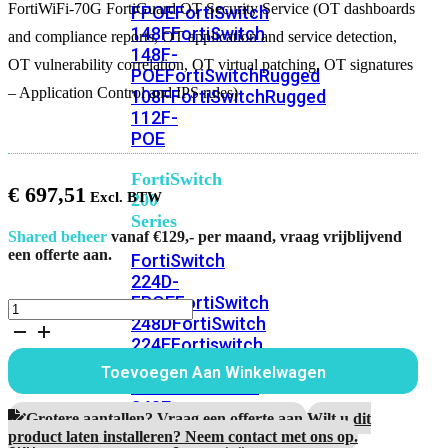
FortiWiFi-70G FortiGuard OT Security Service (OT dashboards
FPOE
FortiSwitch
148F
FortiSwitch
and compliance reports, OT application and service detection,
148F-
OT vulnerability correlation, OT virtual patching, OT signatures
POE
FortiSwitchRugged
– Application Control and IPS rules)
108F
FortiSwitchRugged
112F-
POE
FortiSwitch
€
697,51
200
Series
Shared beheer
vanaf €129,- per maand, vraag vrijblijvend
een offerte aan.
FortiSwitch
224D-
FPOE
FortiSwitch
FortiWiFi-
248D
FortiSwitch
70G
224E
Fortiswitch
3
Jaar
224E-
Toevoegen Aan Winkelwagen
FortiGuard
POE
FortiSwitch
OT
248E-
Security
Grotere aantallen? Vraag een offerte aan.
Wilt u dit
POE
FortiSwitch
Service
product laten installeren? Neem contact met ons op.