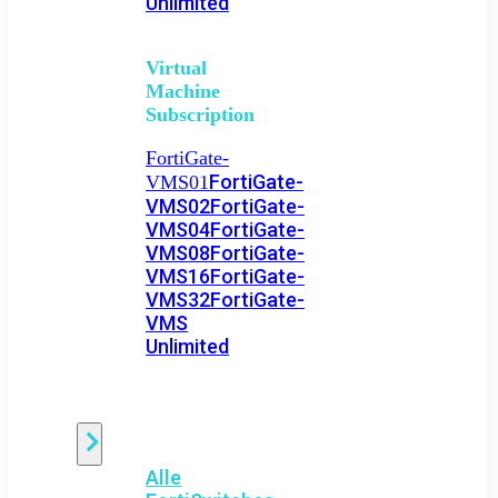
Unlimited
Virtual
Machine
Subscription
FortiGate-
FortiGate-
VMS01
VMS02
FortiGate-
VMS04
FortiGate-
VMS08
FortiGate-
VMS16
FortiGate-
VMS32
FortiGate-
VMS
Unlimited
Switch
Alle