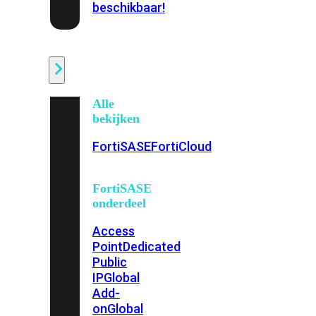
beschikbaar!
Cloud
Alle
bekijken
FortiSASE
FortiCloud
FortiSASE
onderdeel
Access
Point
Dedicated
Public
IP
Global
Add-
on
Global