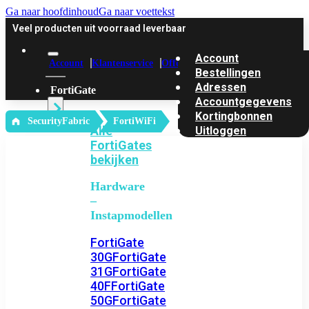
Ga naar hoofdinhoud
Ga naar voettekst
Veel producten uit voorraad leverbaar
Account
Account
Klantenservice
Offerte
Bestellingen
Adressen
FortiGate
Accountgegevens
Kortingbonnen
‎ SecurityFabric
FortiWiFi
Alle
Uitloggen
FortiGates
bekijken
Hardware
–
Instapmodellen
FortiGate
30G
FortiGate
31G
FortiGate
40F
FortiGate
50G
FortiGate