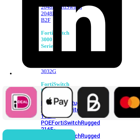
FortiSwitch
2048F
FortiSwitch
2048F-
B2F
FortiSwitch
3000
Series
FortiSwitch
3032E
FortiSwitch
3032G
FortiSwitch
Ruggedized
FortiSwitchRugged
108F
FortiSwitchRugged
112F-
POE
FortiSwitchRugged
216F-
POE
FortiSwitchRugged