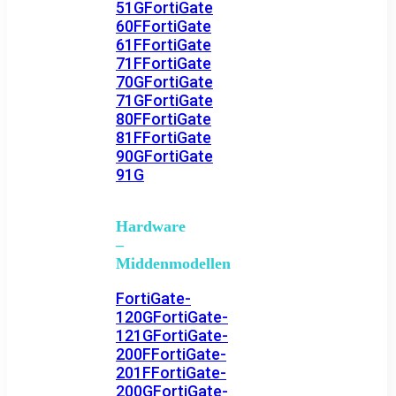
51G
FortiGate
60F
FortiGate
61F
FortiGate
71F
FortiGate
70G
FortiGate
71G
FortiGate
80F
FortiGate
81F
FortiGate
90G
FortiGate
91G
Hardware
–
Middenmodellen
FortiGate-
120G
FortiGate-
121G
FortiGate-
200F
FortiGate-
201F
FortiGate-
200G
FortiGate-