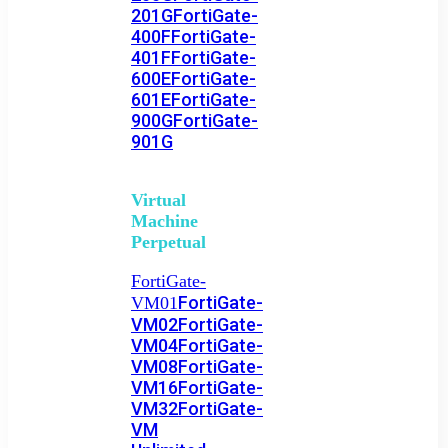
201G
FortiGate-
400F
FortiGate-
401F
FortiGate-
600E
FortiGate-
601E
FortiGate-
900G
FortiGate-
901G
Virtual
Machine
Perpetual
FortiGate-
FortiGate-
VM01
VM02
FortiGate-
VM04
FortiGate-
VM08
FortiGate-
VM16
FortiGate-
VM32
FortiGate-
VM