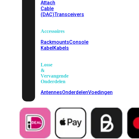
Attach
Cable
(DAC)
Transceivers
Accessoires
Rackmounts
Console
Kabel
Kabels
Losse
&
Vervangende
Onderdelen
Antennes
Onderdelen
Voedingen