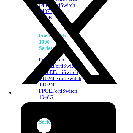
648F
FortiSwitch
648F-
FPOE
FortiSwitch
1000
Series
FortiSwitch
1024E
FortiSwitch
1048E
FortiSwitch
T1024E
FortiSwitch
T1024F-
FPOE
FortiSwitch
1048G
FortiSwitch
2000
Series