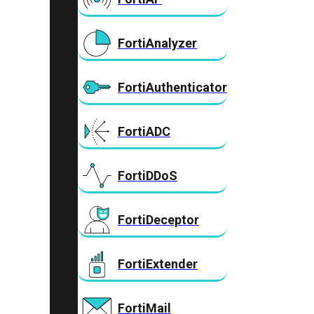
FortiAnalyzer
FortiAuthenticator
FortiADC
FortiDDoS
FortiDeceptor
FortiExtender
FortiMail