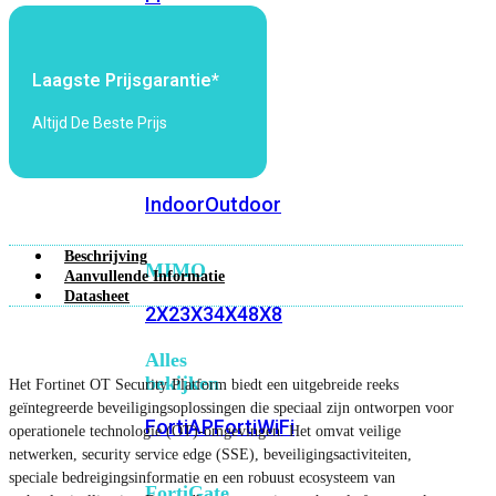
6E
Wi-
Fi
7
Laagste Prijsgarantie*
Wi-
Altijd De Beste Prijs
Fi
Omgeving
Indoor
Outdoor
Beschrijving
MIMO
Aanvullende Informatie
Datasheet
2X2
3X3
4X4
8X8
Alles
bekijken
Het Fortinet OT Security Platform biedt een uitgebreide reeks
geïntegreerde beveiligingsoplossingen die speciaal zijn ontworpen voor
FortiAP
FortiWiFi
operationele technologie (OT)-omgevingen. Het omvat veilige
netwerken, security service edge (SSE), beveiligingsactiviteiten,
speciale bedreigingsinformatie en een robuust ecosysteem van
FortiGate