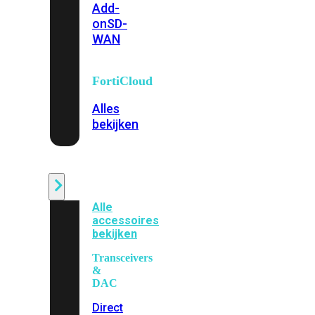
Add-
on
SD-
WAN
FortiCloud
Alles
bekijken
Accessoires
Alle
accessoires
bekijken
Transceivers
&
DAC
Direct