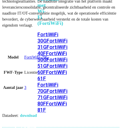
technologieallianties. De naadloze integratie van het platform maakt
met
leveranciersconsolidatie, gecentraliseerde zichtbaarheid en controle en
Wi-
naadloze IT/OT-convergentie mogelijk, wat de operationele efficiëntie
Fi
bevordert, de cyberweerbaarheid versterkt en de totale kosten van
(FortiWiFi)
eigendom verlaagt.
FortiWiFi
30G
FortiWiFi
31G
FortiWiFi
40F
FortiWiFi
Model
FortiWiFi-70G
50G
FortiWiFi
51G
FortiWiFi
60F
FortiWiFi
FWF-Type
Licentie
61F
FortiWiFi
Aantal jaar
3
70G
FortiWiFi
71G
FortiWiFi
80F
FortiWiFi
81F
Datasheet:
download
Licentie