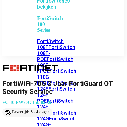
FortiSwitches
bekijken
FortiSwitch
100
Series
FortiSwitch
108F
FortiSwitch
108F-
POE
FortiSwitch
108F-
FPOE
FortiSwitch
110G-
FortiWiFi-70G 3 Jaar FortiGuard OT
FPOE
FortiSwitch
124F
FortiSwitch
Security Service
124F-
POE
FortiSwitch
FC-10-FW70G-159-02-36
124F-
FPOE
FortiSwitch
Levertijd: 3 - 4 dagen
124G
FortiSwitch
124G-