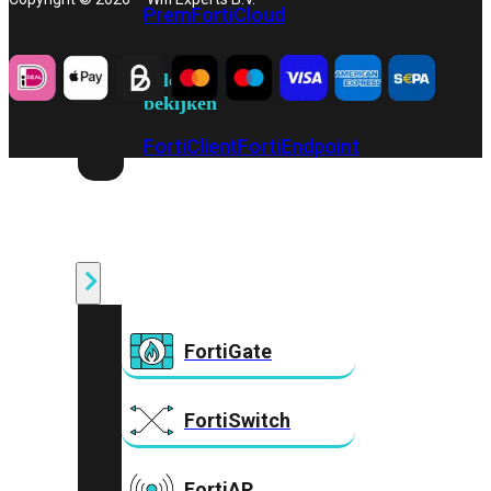
Prem
FortiCloud
Alles
bekijken
FortiClient
FortiEndpoint
Security
Fabric
Producten
FortiGate
FortiSwitch
FortiAP