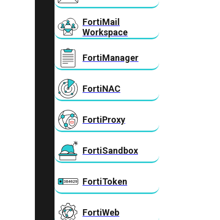
FortiMail
Workspace
FortiManager
FortiNAC
FortiProxy
FortiSandbox
FortiToken
FortiWeb