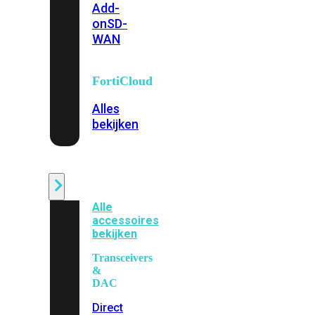
Add-
on
SD-
WAN
FortiCloud
Alles
bekijken
Accessoires
Alle
accessoires
bekijken
Transceivers
&
DAC
Direct