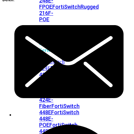
248E-
FPOE
FortiSwitchRugged
216F-
POE
FortiSwitch
400
Series
FortiSwitch
FortiSwitch
424E
424E-
POE
FortiSwitch
424E-
FPOE
FortiSwitch
424E-
Fiber
FortiSwitch
448E
FortiSwitch
448E-
POE
FortiSwitch
448E-