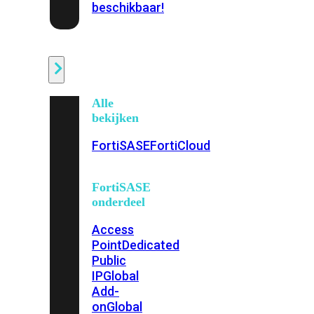
beschikbaar!
Cloud
Alle
bekijken
FortiSASE
FortiCloud
FortiSASE
onderdeel
Access
Point
Dedicated
Public
IP
Global
Add-
on
Global