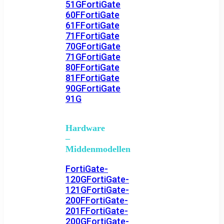
51G
FortiGate
60F
FortiGate
61F
FortiGate
71F
FortiGate
70G
FortiGate
71G
FortiGate
80F
FortiGate
81F
FortiGate
90G
FortiGate
91G
Hardware
–
Middenmodellen
FortiGate-
120G
FortiGate-
121G
FortiGate-
200F
FortiGate-
201F
FortiGate-
200G
FortiGate-