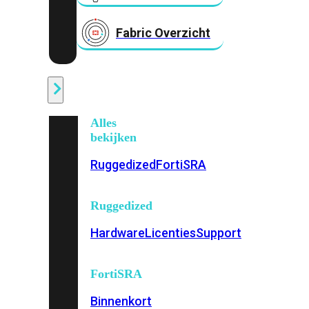
Fabric Overzicht
Industrieel
Alles
bekijken
Ruggedized
FortiSRA
Ruggedized
Hardware
Licenties
Support
FortiSRA
Binnenkort