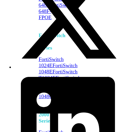
648F
FortiSwitch
648F-
FPOE
FortiSwitch
1000
Series
FortiSwitch
1024E
FortiSwitch
1048E
FortiSwitch
T1024E
FortiSwitch
T1024F-
FPOE
FortiSwitch
1048G
FortiSwitch
2000
Series