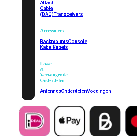
Attach
Cable
(DAC)
Transceivers
Accessoires
Rackmounts
Console
Kabel
Kabels
Losse
&
Vervangende
Onderdelen
Antennes
Onderdelen
Voedingen