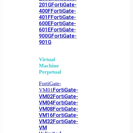
201G
FortiGate-
400F
FortiGate-
401F
FortiGate-
600E
FortiGate-
601E
FortiGate-
900G
FortiGate-
901G
Virtual
Machine
Perpetual
FortiGate-
FortiGate-
VM01
VM02
FortiGate-
VM04
FortiGate-
VM08
FortiGate-
VM16
FortiGate-
VM32
FortiGate-
VM