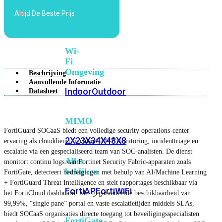
6E
Wi-
Altijd De Beste Prijs
Fi
7
Wi-
Fi
Omgeving
Beschrijving
Aanvullende Informatie
Indoor
Outdoor
Datasheet
MIMO
FortiGuard SOCaaS biedt een volledige security operations-center-
2X2
3X3
4X4
8X8
ervaring als clouddienst, inclusief 24×7 monitoring, incidenttriage en
escalatie via een gespecialiseerd team van SOC-analisten. De dienst
Alles
monitort continu logs van Fortinet Security Fabric-apparaten zoals
bekijken
FortiGate, detecteert bedreigingen met behulp van AI/Machine Learning
+ FortiGuard Threat Intelligence en stelt rapportages beschikbaar via
FortiAP
FortiWiFi
het FortiCloud dashboard. Met gegarandeerde beschikbaarheid van
99,99%, “single pane” portal en vaste escalatietijden middels SLAs,
biedt SOCaaS organisaties directe toegang tot beveiligingsspecialisten
FortiGate