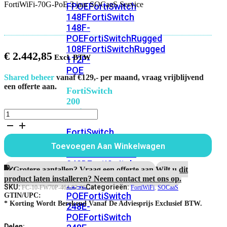
FortiWiFi-70G-PoE 3 jaar SOCaaS Service
FPOE
FortiSwitch
148F
FortiSwitch
148F-
POE
FortiSwitchRugged
108F
FortiSwitchRugged
€
2.442,85
112F-
POE
Shared beheer
vanaf €129,- per maand, vraag vrijblijvend
een offerte aan.
FortiSwitch
200
Series
FortiWiFi-
70G-
FortiSwitch
PoE
3
224D-
Toevoegen Aan Winkelwagen
jaar
FPOE
FortiSwitch
SOCaaS
248D
FortiSwitch
Service
Grotere aantallen? Vraag een offerte aan.
Wilt u dit
224E
Fortiswitch
aantal
product laten installeren? Neem contact met ons op.
224E-
SKU:
Categorieën:
FC-10-FW70P-464-02-36
FortiWiFi
,
SOCaaS
POE
FortiSwitch
GTIN/UPC:
* Korting Wordt Berekend Vanaf De Adviesprijs Exclusief BTW.
248E-
POE
FortiSwitch
Delen: