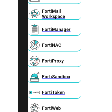
FortiMail
Workspace
FortiManager
FortiNAC
FortiProxy
FortiSandbox
FortiToken
FortiWeb