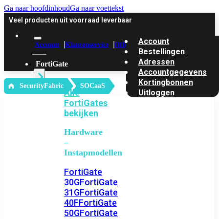
Ga naar hoofdinhoud
Ga naar voettekst
Veel producten uit voorraad leverbaar
Account
Account
Klantenservice
Offerte
Bestellingen
Adressen
FortiGate
Accountgegevens
Kortingbonnen
‎ SecurityFabric
SOCaaS
Alle
Uitloggen
FortiGates
bekijken
Hardware
–
Instapmodellen
FortiGate
30G
FortiGate
31G
FortiGate
40F
FortiGate
50G
FortiGate