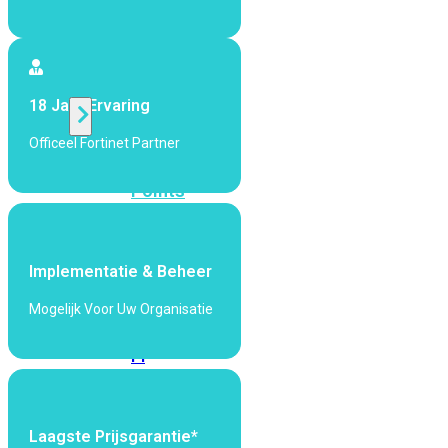
424F-
POE
WiFi
18 Jaar Ervaring
Officeel Fortinet Partner
Alle
Access
Points
bekijken
Wi-
Implementatie & Beheer
Fi
Generatie
Mogelijk Voor Uw Organisatie
Wi-
Fi
5
Wi-
Fi
6
Wi-
Laagste Prijsgarantie*
Fi