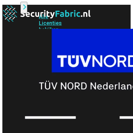
Alle
Licenties
bekijken
FortiCare
Support
FortiCare
Essentials
FortiCare
Premium
FortiCare
Elite
FortiCare
Upgrades
FortiCare
RMA
FortiCare
1