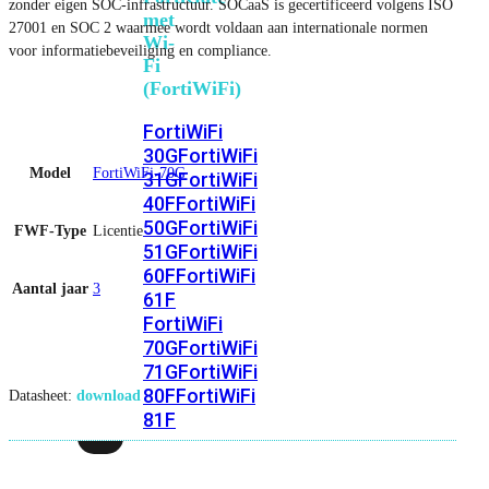
zonder eigen SOC-infrastructuur. SOCaaS is gecertificeerd volgens ISO
met
27001 en SOC 2 waarmee wordt voldaan aan internationale normen
Wi-
voor informatiebeveiliging en compliance.
Fi
(FortiWiFi)
FortiWiFi
30G
FortiWiFi
Model
FortiWiFi-70G
31G
FortiWiFi
40F
FortiWiFi
50G
FortiWiFi
FWF-Type
Licentie
51G
FortiWiFi
60F
FortiWiFi
Aantal jaar
3
61F
FortiWiFi
70G
FortiWiFi
71G
FortiWiFi
80F
FortiWiFi
Datasheet:
download
81F
Licentie