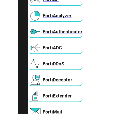
FortiAnalyzer
FortiAuthenticator
FortiADC
FortiDDoS
FortiDeceptor
FortiExtender
FortiMail