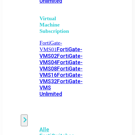
Unlimited
Virtual
Machine
Subscription
FortiGate-
FortiGate-
VMS01
VMS02
FortiGate-
VMS04
FortiGate-
VMS08
FortiGate-
VMS16
FortiGate-
VMS32
FortiGate-
VMS
Unlimited
Switch
Alle