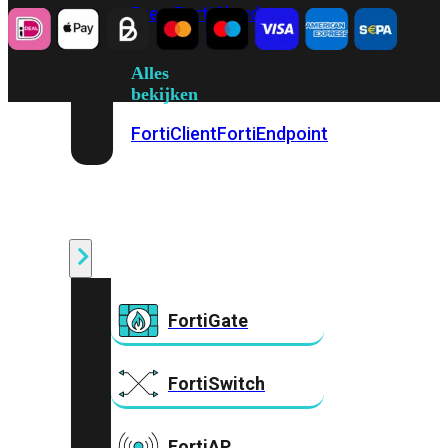
Prem
FortiCloud
Alles
bekijken
FortiClient
FortiEndpoint
Security
Fabric
Producten
FortiGate
FortiSwitch
FortiAP