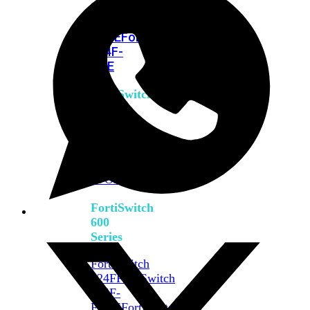
FPOE
FortiSwitch
M426E-
FPOE
FortiSwitchRugged
424F-
POE
FortiSwitch
500
Series
FortiSwitch
548D-
FPOE
FortiSwitch
600
Series
FortiSwitch
624F
FortiSwitch
624F-
FPOE
FortiSwitch