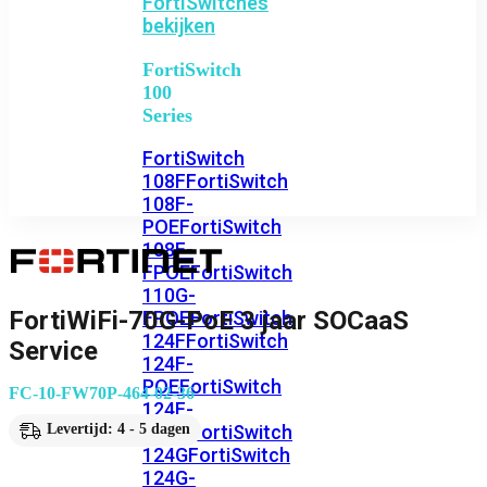
FortiSwitches
bekijken
FortiSwitch
100
Series
FortiSwitch
108F
FortiSwitch
108F-
POE
FortiSwitch
108F-
FPOE
FortiSwitch
110G-
FortiWiFi-70G-PoE 3 jaar SOCaaS
FPOE
FortiSwitch
124F
FortiSwitch
Service
124F-
POE
FortiSwitch
FC-10-FW70P-464-02-36
124F-
FPOE
FortiSwitch
Levertijd: 4 - 5 dagen
124G
FortiSwitch
124G-