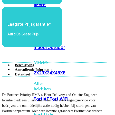
6E
Wi-
Fi
7
Laagste Prijsgarantie*
Wi-
Fi
Altijd De Beste Prijs
Omgeving
Indoor
Outdoor
MIMO
Beschrijving
Aanvullende Informatie
2X2
3X3
4X4
8X8
Datasheet
Alles
bekijken
De Fortinet Priority RMA 4-Hour Delivery and On-site Engineer-
FortiAP
FortiWiFi
licentie biedt een uiterst snelle hardwarevervangingsservice voor
bedrijven die onmiddellijke actie nodig hebben bij storingen van
Fortinet-apparatuur. Met deze licentie garandeert Fortinet dat defecte
FortiGate