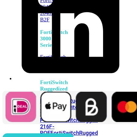
FortiSwitch
2048F
FortiSwitch
2048F-
B2F
FortiSwitch
3000
Series
FortiSwitch
3032E
FortiSwitch
3032G
FortiSwitch
Ruggedized
FortiSwitchRugged
108F
FortiSwitchRugged
112F-
POE
FortiSwitchRugged
216F-
POE
FortiSwitchRugged