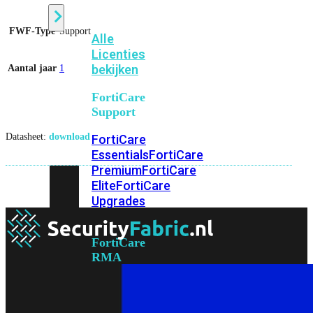
FWF-Type
Support
Alle
Licenties
bekijken
Aantal jaar
1
FortiCare
Support
Datasheet:
download
FortiCare
Essentials
FortiCare
Premium
FortiCare
Elite
FortiCare
Upgrades
FortiCare
RMA
FortiCare
1