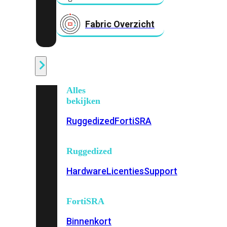
Fabric Overzicht
Industrieel
Alles
bekijken
Ruggedized
FortiSRA
Ruggedized
Hardware
Licenties
Support
FortiSRA
Binnenkort