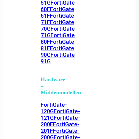
51G
FortiGate
60F
FortiGate
61F
FortiGate
71F
FortiGate
70G
FortiGate
71G
FortiGate
80F
FortiGate
81F
FortiGate
90G
FortiGate
91G
Hardware
–
Middenmodellen
FortiGate-
120G
FortiGate-
121G
FortiGate-
200F
FortiGate-
201F
FortiGate-
200G
FortiGate-