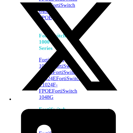
648F
FortiSwitch
648F-
FPOE
FortiSwitch
1000
Series
FortiSwitch
1024E
FortiSwitch
1048E
FortiSwitch
T1024E
FortiSwitch
T1024F-
FPOE
FortiSwitch
1048G
FortiSwitch
2000
Series