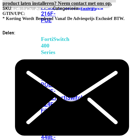
248E-
Hardware
product laten installeren? Neem contact met ons op.
FPOE
FortiSwitchRugged
and
SKU:
Categorieën:
FC-10-FW70P-212-02-12
FortiWiFi
216F-
Onsite
GTIN/UPC:
Engineer
* Korting Wordt Berekend Vanaf De Adviesprijs Exclusief BTW.
POE
Priority
RMA
Delen:
Service
FortiSwitch
aantal
400
Series
FortiSwitch
FortiSwitch
424E
424E-
POE
FortiSwitch
424E-
FPOE
FortiSwitch
424E-
Fiber
FortiSwitch
448E
FortiSwitch
448E-
POE
FortiSwitch
448E-