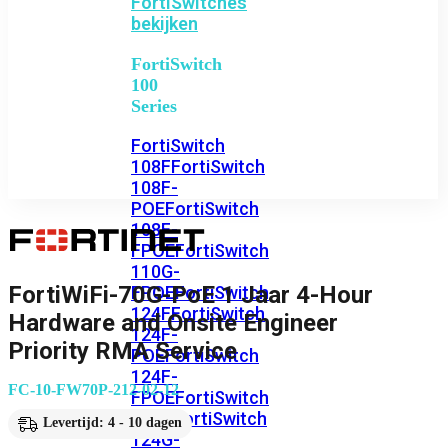
FortiSwitches
bekijken
FortiSwitch
100
Series
FortiSwitch
108F
FortiSwitch
108F-
POE
FortiSwitch
108F-
FPOE
FortiSwitch
110G-
FortiWiFi-70G-PoE 1 Jaar 4-Hour
FPOE
FortiSwitch
124F
FortiSwitch
Hardware and Onsite Engineer
124F-
Priority RMA Service
POE
FortiSwitch
124F-
FC-10-FW70P-212-02-12
FPOE
FortiSwitch
124G
FortiSwitch
Levertijd: 4 - 10 dagen
124G-