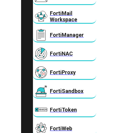
FortiMail
Workspace
FortiManager
FortiNAC
FortiProxy
FortiSandbox
FortiToken
FortiWeb