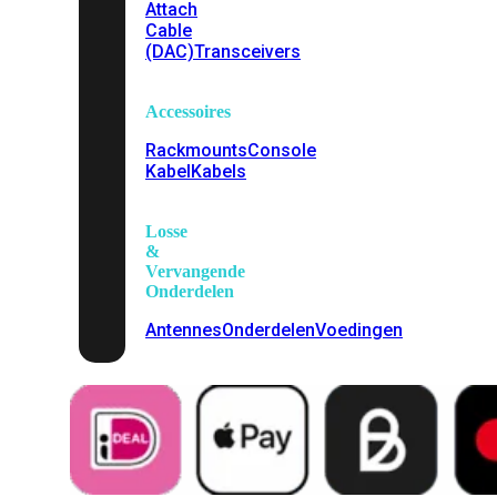
Attach
Cable
(DAC)
Transceivers
Accessoires
Rackmounts
Console
Kabel
Kabels
Losse
&
Vervangende
Onderdelen
Antennes
Onderdelen
Voedingen