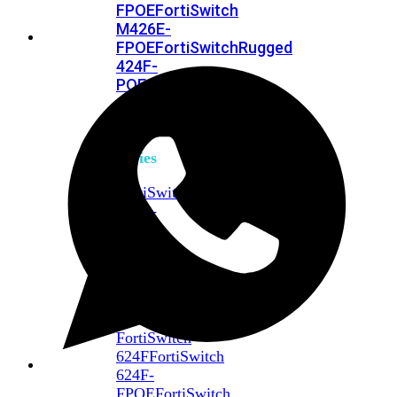
FPOE
FortiSwitch
M426E-
FPOE
FortiSwitchRugged
424F-
POE
FortiSwitch
500
Series
FortiSwitch
548D-
FPOE
FortiSwitch
600
Series
FortiSwitch
624F
FortiSwitch
624F-
FPOE
FortiSwitch