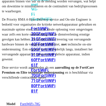
apparaten binnen vier uur na de melding worden vervangen, wat helpt
met
om downtime te minimaliseren en de continuïteit van bedrijfsprocessen
Wi-
te waarborgen.
Fi
(FortiWiFi)
De Priority RMA 4-Hour Delivery-service and On-site Engineer is
bedoeld voor organisaties die kritieke netwerkapparatuur gebruiken en
FortiWiFi
maximale uptime eisen. Dit is de ideale oplossing voor omgevingen
30G
FortiWiFi
waar zelfs een korte onderbreking van de dienstverlening ernstige
31G
FortiWiFi
gevolgen kan hebben. De licentie omvat levering van vervangende
40F
FortiWiFi
hardware binnen de vastgestelde tijdslimiet,
met
technische on-site
50G
FortiWiFi
ondersteuning. Een engineer komt afzonderlijk langs, installeert het
51G
FortiWiFi
vervangende apparaat en retourneert de defecte apparatuur, indien
60F
FortiWiFi
gewenst.
61F
Deze service wordt aangeboden als een
aanvulling op de FortiCare
FortiWiFi
Premium en Elite technische ondersteuning
en is beschikbaar via
70G
FortiWiFi
verschillende contractduur opties.
71G
FortiWiFi
80F
FortiWiFi
81F
Model
FortiWiFi-70G
Licentie