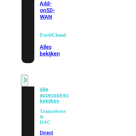
Add-
on
SD-
WAN
FortiCloud
Alles
bekijken
Accessoires
Alle
accessoires
bekijken
Transceivers
&
DAC
Direct