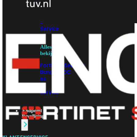
Protection
Enterprise
Protection
SOC
as
a
Service
Alles
bekijken
FortiCare
Security
Bundels
SOC
as
a
Service
Endpoint
Beveiliging