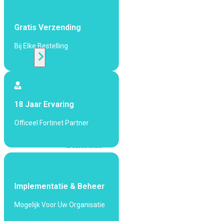
424F-
POE
Gratis Verzending
WiFi
Bij Elke Bestelling
Alle
Access
Points
18 Jaar Ervaring
bekijken
Officeel Fortinet Partner
Wi-
Fi
Generatie
Wi-
Fi
5
Wi-
Implementatie & Beheer
Fi
Mogelijk Voor Uw Organisatie
6
Wi-
Fi