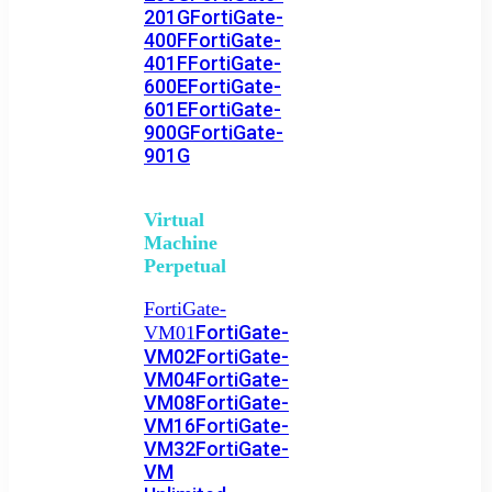
201G
FortiGate-
400F
FortiGate-
401F
FortiGate-
600E
FortiGate-
601E
FortiGate-
900G
FortiGate-
901G
Virtual
Machine
Perpetual
FortiGate-
FortiGate-
VM01
VM02
FortiGate-
VM04
FortiGate-
VM08
FortiGate-
VM16
FortiGate-
VM32
FortiGate-
VM