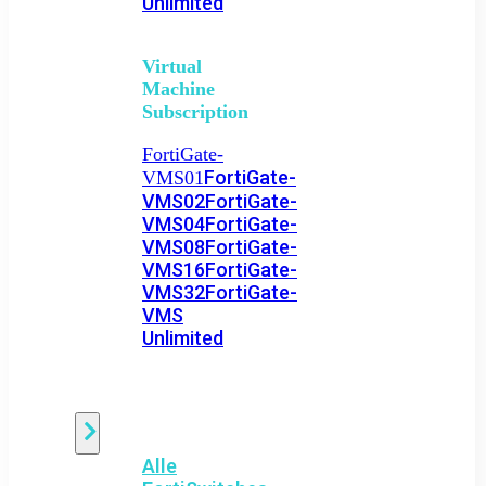
Unlimited
Virtual
Machine
Subscription
FortiGate-
FortiGate-
VMS01
VMS02
FortiGate-
VMS04
FortiGate-
VMS08
FortiGate-
VMS16
FortiGate-
VMS32
FortiGate-
VMS
Unlimited
Switch
Alle