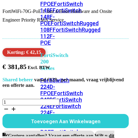
FPOE
FortiSwitch
148F
FortiSwitch
FortiWiFi-70G-PoE 1 Jaar 4-Hour Hardware and Onsite
148F-
Engineer Priority RMA Service
POE
FortiSwitchRugged
108F
FortiSwitchRugged
112F-
POE
Korting: € 42,15
FortiSwitch
200
€
381,85
Series
FortiSwitch
Shared beheer
vanaf €129,- per maand, vraag vrijblijvend
een offerte aan.
224D-
FPOE
FortiSwitch
248D
FortiSwitch
FortiWiFi-
224E
Fortiswitch
70G-
224E-
PoE
1
POE
FortiSwitch
Toevoegen Aan Winkelwagen
Jaar
248E-
4-
POE
FortiSwitch
Hour
Grotere aantallen? Vraag een offerte aan.
Wilt u dit