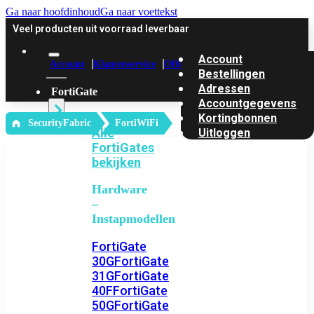
Ga naar hoofdinhoud
Ga naar voettekst
Veel producten uit voorraad leverbaar
Account
Account
Klantenservice
Offerte
Bestellingen
Adressen
FortiGate
Accountgegevens
Kortingbonnen
‎ SecurityFabric
FortiWiFi
Alle
Uitloggen
FortiGates
bekijken
Hardware
–
Instapmodellen
FortiGate
30G
FortiGate
31G
FortiGate
40F
FortiGate
50G
FortiGate