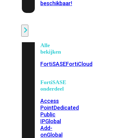
beschikbaar!
Cloud
Alle
bekijken
FortiSASE
FortiCloud
FortiSASE
onderdeel
Access
Point
Dedicated
Public
IP
Global
Add-
on
Global