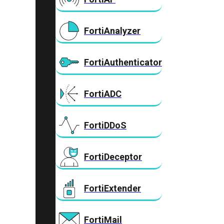
FortiAnalyzer
FortiAuthenticator
FortiADC
FortiDDoS
FortiDeceptor
FortiExtender
FortiMail