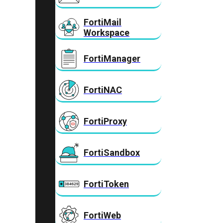
FortiMail
Workspace
FortiManager
FortiNAC
FortiProxy
FortiSandbox
FortiToken
FortiWeb