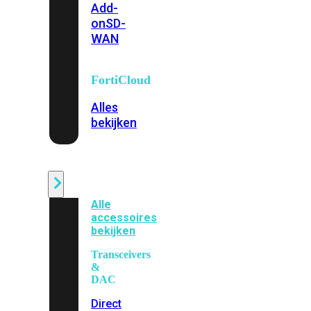
Add-
on
SD-
WAN
FortiCloud
Alles
bekijken
Accessoires
Alle
accessoires
bekijken
Transceivers
&
DAC
Direct