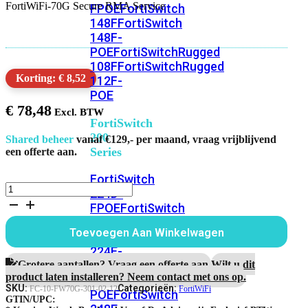
FortiWiFi-70G Secure RMA Service
FPOE
FortiSwitch
148F
FortiSwitch
148F-
POE
FortiSwitchRugged
108F
FortiSwitchRugged
Korting: € 8,52
112F-
POE
€
78,48
FortiSwitch
200
Shared beheer
vanaf €129,- per maand, vraag vrijblijvend
Series
een offerte aan.
FortiSwitch
FortiWiFi-
224D-
70G
FPOE
FortiSwitch
1
248D
FortiSwitch
Jaar
Toevoegen Aan Winkelwagen
224E
Fortiswitch
Secure
RMA
224E-
Service
Grotere aantallen? Vraag een offerte aan.
Wilt u dit
POE
FortiSwitch
aantal
product laten installeren? Neem contact met ons op.
248E-
SKU:
Categorieën:
FC-10-FW70G-301-02-12
FortiWiFi
POE
FortiSwitch
GTIN/UPC: