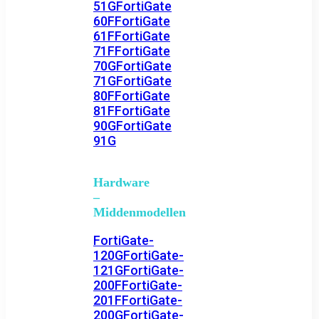
51G
FortiGate
60F
FortiGate
61F
FortiGate
71F
FortiGate
70G
FortiGate
71G
FortiGate
80F
FortiGate
81F
FortiGate
90G
FortiGate
91G
Hardware
–
Middenmodellen
FortiGate-
120G
FortiGate-
121G
FortiGate-
200F
FortiGate-
201F
FortiGate-
200G
FortiGate-