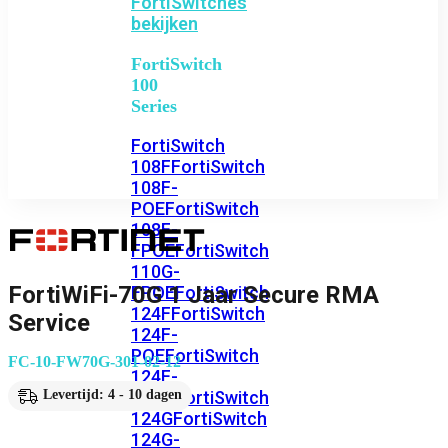
FortiSwitches
bekijken
FortiSwitch
100
Series
FortiSwitch
108F
FortiSwitch
108F-
POE
FortiSwitch
108F-
FPOE
FortiSwitch
110G-
FortiWiFi-70G 1 Jaar Secure RMA
FPOE
FortiSwitch
124F
FortiSwitch
Service
124F-
POE
FortiSwitch
FC-10-FW70G-301-02-12
124F-
FPOE
FortiSwitch
Levertijd: 4 - 10 dagen
124G
FortiSwitch
124G-