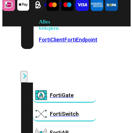
Prem
FortiCloud
Alles
bekijken
FortiClient
FortiEndpoint
Security
Fabric
Producten
FortiGate
FortiSwitch
FortiAP