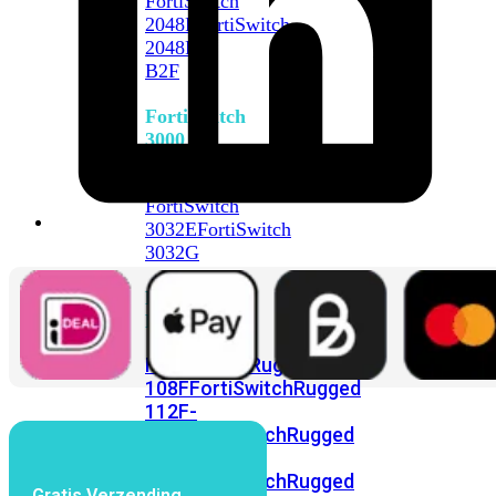
FortiSwitch
2048F
FortiSwitch
2048F-
B2F
FortiSwitch
3000
Series
FortiSwitch
3032E
FortiSwitch
3032G
FortiSwitch
Ruggedized
FortiSwitchRugged
108F
FortiSwitchRugged
112F-
POE
FortiSwitchRugged
216F-
POE
FortiSwitchRugged
Gratis Verzending