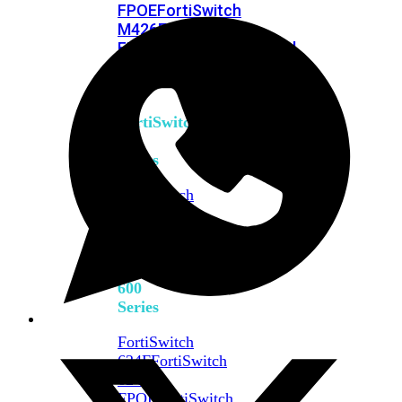
FPOE
FortiSwitch
M426E-
FPOE
FortiSwitchRugged
424F-
POE
FortiSwitch
500
Series
FortiSwitch
548D-
FPOE
FortiSwitch
600
Series
FortiSwitch
624F
FortiSwitch
624F-
FPOE
FortiSwitch