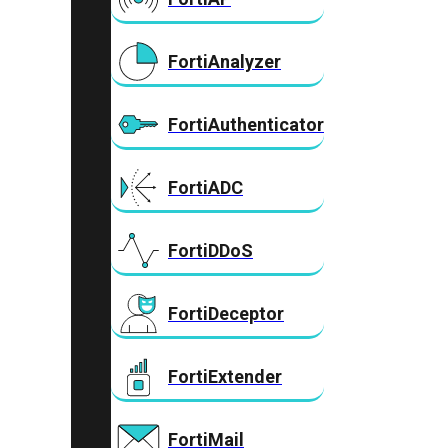
FortiAnalyzer
FortiAuthenticator
FortiADC
FortiDDoS
FortiDeceptor
FortiExtender
FortiMail