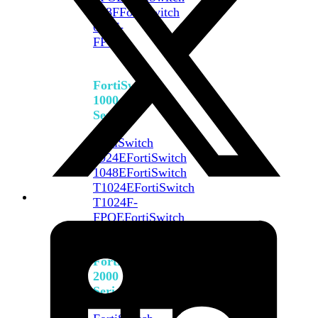
648F
FortiSwitch
648F-
FPOE
FortiSwitch
1000
Series
FortiSwitch
1024E
FortiSwitch
1048E
FortiSwitch
T1024E
FortiSwitch
T1024F-
FPOE
FortiSwitch
1048G
FortiSwitch
2000
Series