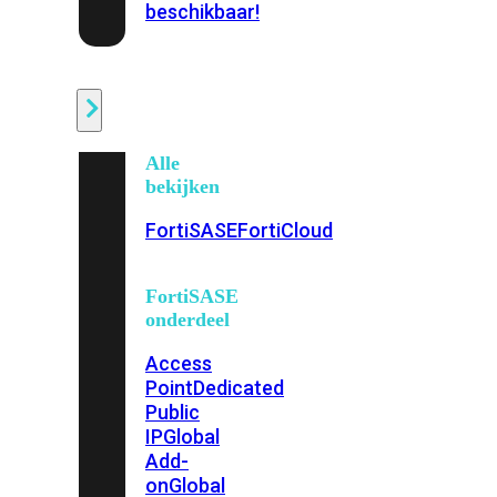
beschikbaar!
Cloud
Alle
bekijken
FortiSASE
FortiCloud
FortiSASE
onderdeel
Access
Point
Dedicated
Public
IP
Global
Add-
on
Global