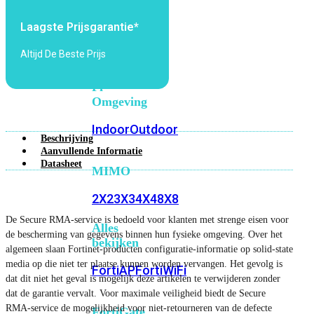
6E
Wi-
Fi
Laagste Prijsgarantie*
7
Altijd De Beste Prijs
Wi-
Fi
Omgeving
Indoor
Outdoor
Beschrijving
Aanvullende Informatie
Datasheet
MIMO
2X2
3X3
4X4
8X8
De Secure RMA-service is bedoeld voor klanten met strenge eisen voor
Alles
de bescherming van gegevens binnen hun fysieke omgeving. Over het
bekijken
algemeen slaan Fortinet-producten configuratie-informatie op solid-state
media op die niet ter plaatse kunnen worden vervangen. Het gevolg is
FortiAP
FortiWiFi
dat dit niet het geval is mogelijk deze artikelen te verwijderen zonder
dat de garantie vervalt. Voor maximale veiligheid biedt de Secure
RMA-service de mogelijkheid voor niet-retourneren van de defecte
FortiGate