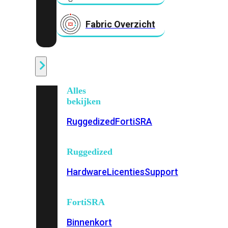
Fabric Overzicht
Industrieel
Alles
bekijken
Ruggedized
FortiSRA
Ruggedized
Hardware
Licenties
Support
FortiSRA
Binnenkort