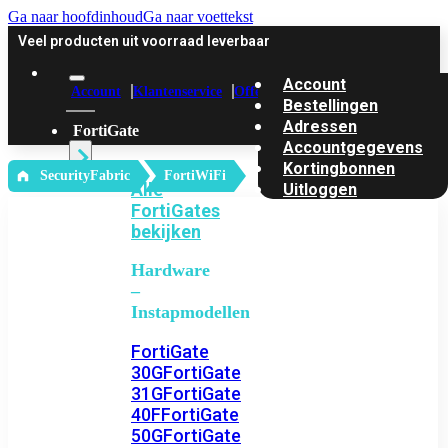
Ga naar hoofdinhoud
Ga naar voettekst
Veel producten uit voorraad leverbaar
Account
Account
Klantenservice
Offerte
Bestellingen
Adressen
FortiGate
Accountgegevens
Kortingbonnen
‎ SecurityFabric
FortiWiFi
Alle
Uitloggen
FortiGates
bekijken
Hardware
–
Instapmodellen
FortiGate
30G
FortiGate
31G
FortiGate
40F
FortiGate
50G
FortiGate