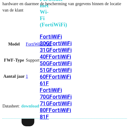
hardware en daarmee de bescherming van gegevens binnen de locatie
met
van de klant
Wi-
Fi
(FortiWiFi)
FortiWiFi
30G
FortiWiFi
Model
FortiWiFi-70G
31G
FortiWiFi
40F
FortiWiFi
FWF-Type
Support
50G
FortiWiFi
51G
FortiWiFi
60F
FortiWiFi
Aantal jaar
1
61F
FortiWiFi
70G
FortiWiFi
71G
FortiWiFi
Datasheet:
download
80F
FortiWiFi
81F
Licentie