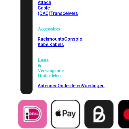
Attach
Cable
(DAC)
Transceivers
Accessoires
Rackmounts
Console
Kabel
Kabels
Losse
&
Vervangende
Onderdelen
Antennes
Onderdelen
Voedingen