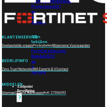
Protection
Enterprise
Protection
SOC
as
a
Service
Alles
KLANTENSERVICE
bekijken
Veelgestelde vragen
Privacybeleid
Algemene Voorwaarden
FortiCare
Security
Bundels
SOC
BEDRIJFINFO
as
a
Zero Trust Networks
Wifi Experts B.V.
Contact
Service
MIDDELEN
Endpoint
Beveiliging
Sitemap
Offerte Aanvragen
KvK: 27306093