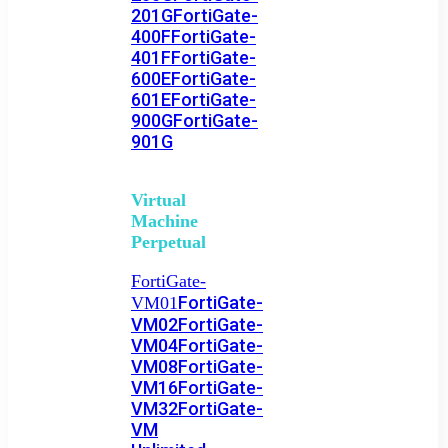
201G
FortiGate-
400F
FortiGate-
401F
FortiGate-
600E
FortiGate-
601E
FortiGate-
900G
FortiGate-
901G
Virtual
Machine
Perpetual
FortiGate-
FortiGate-
VM01
VM02
FortiGate-
VM04
FortiGate-
VM08
FortiGate-
VM16
FortiGate-
VM32
FortiGate-
VM