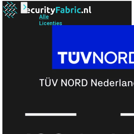
Alle
Licenties
bekijken
FortiCare
Support
FortiCare
Essentials
FortiCare
Premium
FortiCare
Elite
FortiCare
Upgrades
FortiCare
RMA
FortiCare
1