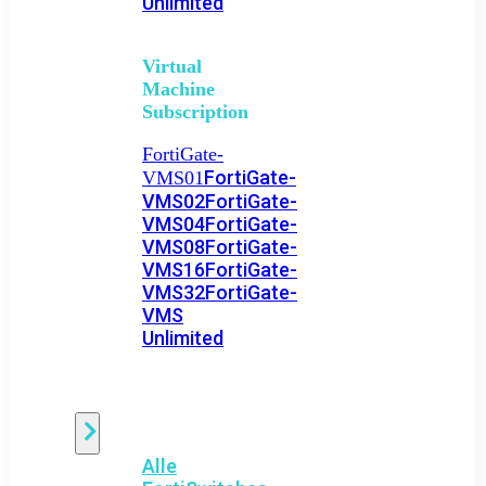
Unlimited
Virtual
Machine
Subscription
FortiGate-
FortiGate-
VMS01
VMS02
FortiGate-
VMS04
FortiGate-
VMS08
FortiGate-
VMS16
FortiGate-
VMS32
FortiGate-
VMS
Unlimited
Switch
Alle