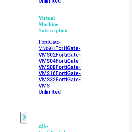
Unlimited
Virtual
Machine
Subscription
FortiGate-
FortiGate-
VMS01
VMS02
FortiGate-
VMS04
FortiGate-
VMS08
FortiGate-
VMS16
FortiGate-
VMS32
FortiGate-
VMS
Unlimited
Switch
Alle