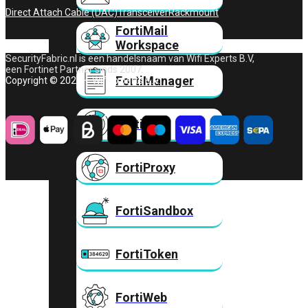
Direct Attach Cable (DAC)
Transceiver
Rackmount
FortiMail
Workspace
SecurityFabric.nl is een handelsnaam van Wifi Experts B.V,
een Fortinet Partner sinds 2007.
FortiManager
Copyright © 2026 – Wifi Experts B.V.
FortiNAC
FortiProxy
FortiSandbox
FortiToken
FortiWeb