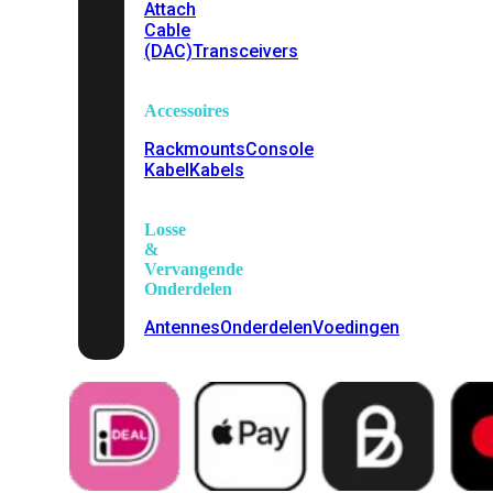
Attach
Cable
(DAC)
Transceivers
Accessoires
Rackmounts
Console
Kabel
Kabels
Losse
&
Vervangende
Onderdelen
Antennes
Onderdelen
Voedingen