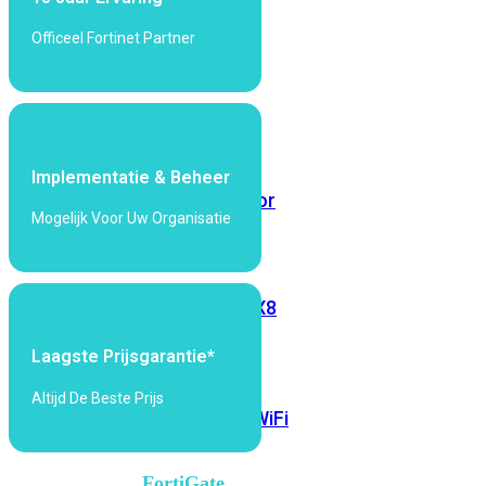
6E
Wi-
Officeel Fortinet Partner
Fi
7
Wi-
Fi
Omgeving
Implementatie & Beheer
Indoor
Outdoor
Mogelijk Voor Uw Organisatie
MIMO
2X2
3X3
4X4
8X8
Alles
Laagste Prijsgarantie*
bekijken
Altijd De Beste Prijs
FortiAP
FortiWiFi
FortiGate