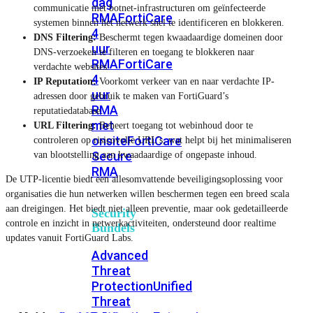
dag
communicatie met botnet-infrastructuren om geïnfecteerde
RMA
FortiCare
systemen binnen het netwerk snel te identificeren en blokkeren.
4
DNS Filtering:
Beschermt tegen kwaadaardige domeinen door
uur
DNS-verzoeken te filteren en toegang te blokkeren naar
RMA
FortiCare
verdachte websites.
4
IP Reputation:
Voorkomt verkeer van en naar verdachte IP-
uur
adressen door gebruik te maken van FortiGuard’s
RMA
reputatiedatabase.
met
URL Filtering:
Beheert toegang tot webinhoud door te
onsite
FortiCare
controleren op risicovolle URL’s, wat helpt bij het minimaliseren
Secure
van blootstelling aan kwaadaardige of ongepaste inhoud.
RMA
De UTP-licentie biedt een allesomvattende beveiligingsoplossing voor
organisaties die hun netwerken willen beschermen tegen een breed scala
aan dreigingen. Het biedt niet alleen preventie, maar ook gedetailleerde
Security
controle en inzicht in netwerkactiviteiten, ondersteund door realtime
Bundels
updates vanuit FortiGuard Labs.
Advanced
Threat
Protection
Unified
Threat