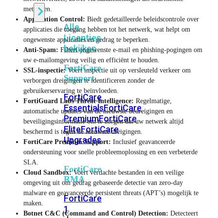
methoden.
Application Control:
Biedt gedetailleerde beleidscontrole over
Alle
applicaties die toegang hebben tot het netwerk, wat helpt om
Licenties
ongewenste applicaties en gedrag te beperken.
bekijken
Anti-Spam:
Filtert ongewenste e-mail en phishing-pogingen om
uw e-mailomgeving veilig en efficiënt te houden.
FortiCare
SSL-inspectie:
Voert inspectie uit op versleuteld verkeer om
Support
verborgen dreigingen te identificeren zonder de
gebruikerservaring te beïnvloeden.
FortiCare
FortiGuard Labs Threat Intelligence:
Regelmatige,
Essentials
FortiCare
automatische updates van de nieuwste bedreigingen en
Premium
FortiCare
beveiligingsinformatie om te zorgen dat uw netwerk altijd
Elite
FortiCare
beschermd is tegen de nieuwste dreigingen.
Upgrades
FortiCare Premium Support:
Inclusief geavanceerde
ondersteuning voor snelle probleemoplossing en een verbeterde
SLA.
FortiCare
Cloud Sandbox:
Voert verdachte bestanden in een veilige
RMA
omgeving uit om gedrag gebaseerde detectie van zero-day
malware en geavanceerde persistent threats (APT’s) mogelijk te
FortiCare
maken.
1
Botnet C&C (Command and Control) Detection:
Detecteert