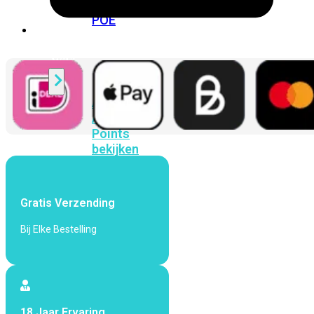
424F-
POE
WiFi
Alle
Access
Points
bekijken
Wi-
Fi
Gratis Verzending
Generatie
Bij Elke Bestelling
Wi-
Fi
5
Wi-
Fi
6
Wi-
Fi
18 Jaar Ervaring