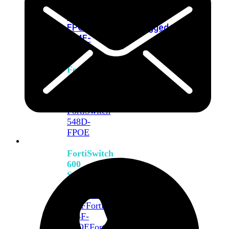
FPOE
FortiSwitch
M426E-
FPOE
FortiSwitchRugged
424F-
POE
FortiSwitch
500
Series
FortiSwitch
548D-
FPOE
FortiSwitch
600
Series
FortiSwitch
624F
FortiSwitch
624F-
FPOE
FortiSwitch