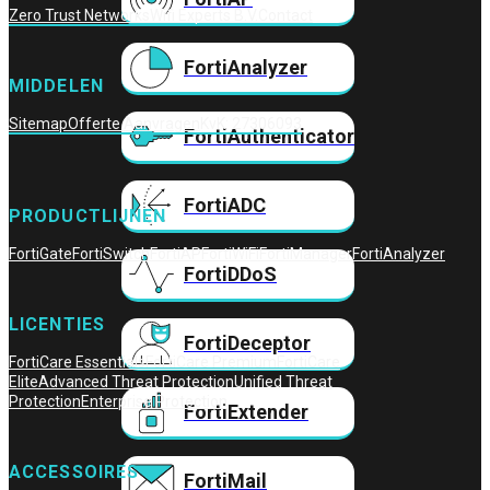
Zero Trust Networks
Wifi Experts B.V.
Contact
FortiAnalyzer
MIDDELEN
Sitemap
Offerte Aanvragen
KvK: 27306093
FortiAuthenticator
FortiADC
PRODUCTLIJNEN
FortiGate
FortiSwitch
FortiAP
FortiWiFi
FortiManager
FortiAnalyzer
FortiDDoS
LICENTIES
FortiDeceptor
FortiCare Essentials
FortiCare Premium
FortiCare
Elite
Advanced Threat Protection
Unified Threat
Protection
Enterprise Protection
FortiExtender
ACCESSOIRES
FortiMail