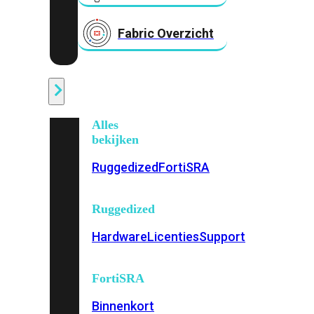
Fabric Overzicht
Industrieel
Alles
bekijken
Ruggedized
FortiSRA
Ruggedized
Hardware
Licenties
Support
FortiSRA
Binnenkort