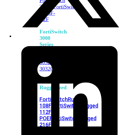
FortiSwitch
2048F
FortiSwitch
2048F-
B2F
FortiSwitch
3000
Series
FortiSwitch
3032E
FortiSwitch
3032G
FortiSwitch
Ruggedized
FortiSwitchRugged
108F
FortiSwitchRugged
112F-
POE
FortiSwitchRugged
216F-
POE
FortiSwitchRugged