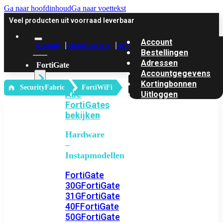
Ga naar hoofdinhoud
Ga naar voettekst
Veel producten uit voorraad leverbaar
Account
Account
Klantenservice
Offerte
Bestellingen
Adressen
FortiGate
Accountgegevens
Kortingbonnen
‎ SecurityFabric
FortiWiFi
Alle
Uitloggen
FortiGates
bekijken
Hardware
–
Instapmodellen
FortiGate
30G
FortiGate
31G
FortiGate
40F
FortiGate
50G
FortiGate