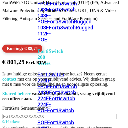
FortiWiFi-71G Unified Threat Protection (UTP) (IPS, Advanced
FPOE
FortiSwitch
148F
FortiSwitch
Malware Protection, Application Control, URL, DNS & Video
148F-
Filtering, Antispam Service, and FortiCare Premium)
POE
FortiSwitchRugged
108F
FortiSwitchRugged
112F-
POE
Korting: € 88,71
FortiSwitch
200
€
801,29
Series
FortiSwitch
Is uw huidige oplossing nog de beste keuze? Neem gerust
contact
met ons op voor vrijblijvend advies. Wij denken graag
224D-
met u mee voor de beste, snelste en voordeligste oplossing.
FPOE
FortiSwitch
248D
FortiSwitch
Shared beheer
vanaf €129,- per maand, vraag vrijblijvend
224E
Fortiswitch
een offerte aan.
224E-
FortiGate Serienummer
*
POE
FortiSwitch
248E-
POE
FortiSwitch
0/16 tekens
Voor verlenging van een bestaande FortiGate: voer het serienummer