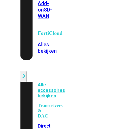
Add-
on
SD-
WAN
FortiCloud
Alles
bekijken
Accessoires
Alle
accessoires
bekijken
Transceivers
&
DAC
Direct