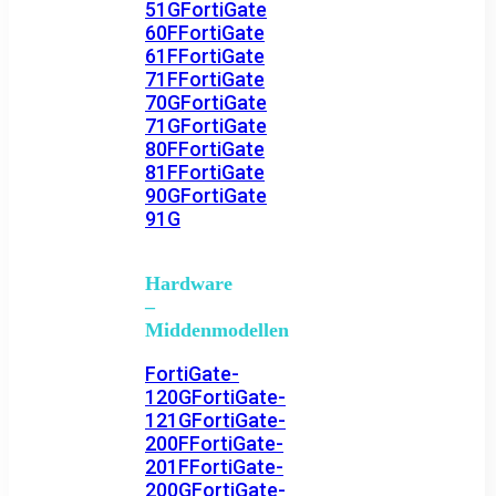
51G
FortiGate
60F
FortiGate
61F
FortiGate
71F
FortiGate
70G
FortiGate
71G
FortiGate
80F
FortiGate
81F
FortiGate
90G
FortiGate
91G
Hardware
–
Middenmodellen
FortiGate-
120G
FortiGate-
121G
FortiGate-
200F
FortiGate-
201F
FortiGate-
200G
FortiGate-