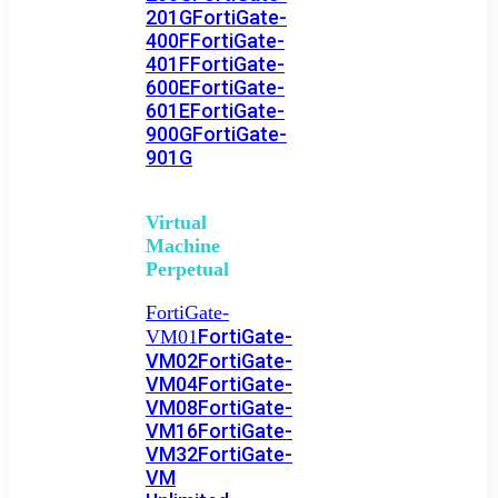
201G
FortiGate-
400F
FortiGate-
401F
FortiGate-
600E
FortiGate-
601E
FortiGate-
900G
FortiGate-
901G
Virtual
Machine
Perpetual
FortiGate-
FortiGate-
VM01
VM02
FortiGate-
VM04
FortiGate-
VM08
FortiGate-
VM16
FortiGate-
VM32
FortiGate-
VM