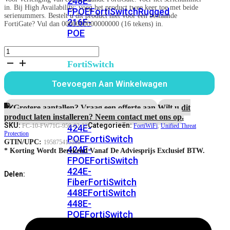
248E-
in. Bij High Availability: voeg het product twee keer toe met beide
FPOE
FortiSwitchRugged
serienummers. Bestelt u dit product niet voor een bestaande
216F-
FortiGate? Vul dan 0000000000000000 (16 tekens) in.
POE
FortiWiFi-
71G
FortiSwitch
1
400
jaar
Toevoegen Aan Winkelwagen
Series
Unified
Threat
FortiSwitch
Protection
Grotere aantallen? Vraag een offerte aan.
Wilt u dit
aantal
FortiSwitch
424E
product laten installeren? Neem contact met ons op.
SKU:
Categorieën:
FC-10-FW71G-950-02-12
FortiWiFi
,
Unified Threat
424E-
Protection
POE
FortiSwitch
GTIN/UPC:
195875415599
424E-
* Korting Wordt Berekend Vanaf De Adviesprijs Exclusief BTW.
FPOE
FortiSwitch
424E-
Delen:
Fiber
FortiSwitch
448E
FortiSwitch
448E-
POE
FortiSwitch
448E-