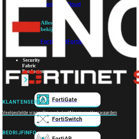
Prem
FortiCloud
Alles
bekijken
FortiClient
FortiEndpoint
Security
Fabric
Producten
FortiGate
KLANTENSERVICE
Veelgestelde vragen
Privacybeleid
Algemene Voorwaarden
FortiSwitch
BEDRIJFINFO
FortiAP