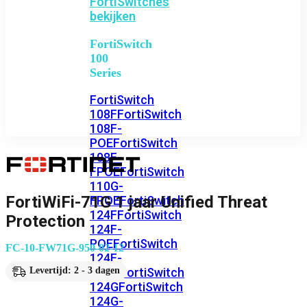
FortiSwitches
bekijken
FortiSwitch
100
Series
FortiSwitch
108F
FortiSwitch
108F-
POE
FortiSwitch
108F-
FPOE
FortiSwitch
110G-
FortiWiFi-71G 1 jaar Unified Threat
FPOE
FortiSwitch
124F
FortiSwitch
Protection
124F-
POE
FortiSwitch
FC-10-FW71G-950-02-12
124F-
FPOE
FortiSwitch
Levertijd: 2 - 3 dagen
124G
FortiSwitch
124G-