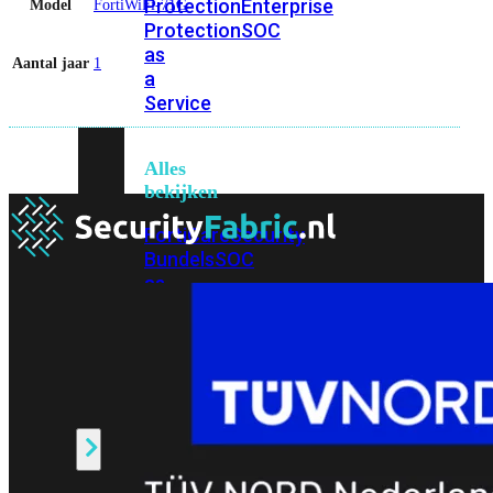
Protection
Enterprise
Model
FortiWiFi-71G
Protection
SOC
as
Aantal jaar
1
a
Service
Alles
bekijken
FortiCare
Security
Bundels
SOC
as
a
Service
Endpoint
Beveiliging