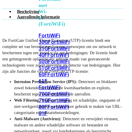
met
Wi-
Beschrijving
Aanvullende Informatie
Fi
(FortiWiFi)
FortiWiFi
De FortiGate Unified Threat Protection (UTP)-licentie biedt een
30G
FortiWiFi
complete set van beveiligingsdiensten, ontworpen om uw netwerk te
31G
FortiWiFi
beschermen tegen een breed scala aan bedreigingen. De licentie biedt
40F
FortiWiFi
een geïntegreerde oplossing die gebruik maakt van geavanceerde
50G
FortiWiFi
technologieën voor zowel preventie als detectie van bedreigingen. Hier
51G
FortiWiFi
zijn alle functies die van de FortiGate UTP-licentie:
60F
FortiWiFi
61F
Intrusion Prevention Service (IPS):
Detecteert en blokkeert
FortiWiFi
zowel bekende als onbekende kwetsbaarheden en exploits,
70G
FortiWiFi
beschermt tegen netwerkgebaseerde aanvallen.
71G
FortiWiFi
Web Filtering:
Blokkeert toegang tot schadelijke, ongepaste of
80F
FortiWiFi
niet-werkgerelateerde websites door gebruik te maken van URL-
81F
categorisatie en reputatiebeoordelingen.
Anti-Malware (Antivirus):
Detecteert en verwijdert virussen,
malware en andere schadelijke software uit bestanden en
Licentie
netwerkverkeer, zowel via handtekeningen als heuristische