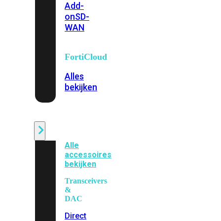
Add-
on
SD-
WAN
FortiCloud
Alles
bekijken
Accessoires
Alle
accessoires
bekijken
Transceivers
&
DAC
Direct