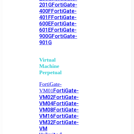
201G
FortiGate-
400F
FortiGate-
401F
FortiGate-
600E
FortiGate-
601E
FortiGate-
900G
FortiGate-
901G
Virtual
Machine
Perpetual
FortiGate-
FortiGate-
VM01
VM02
FortiGate-
VM04
FortiGate-
VM08
FortiGate-
VM16
FortiGate-
VM32
FortiGate-
VM