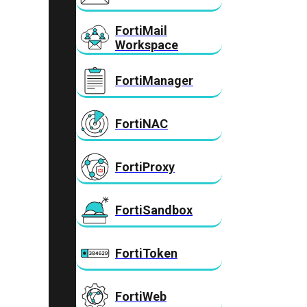
FortiMail
Workspace
FortiManager
FortiNAC
FortiProxy
FortiSandbox
FortiToken
FortiWeb