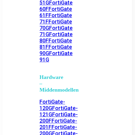
51G
FortiGate
60F
FortiGate
61F
FortiGate
71F
FortiGate
70G
FortiGate
71G
FortiGate
80F
FortiGate
81F
FortiGate
90G
FortiGate
91G
Hardware
–
Middenmodellen
FortiGate-
120G
FortiGate-
121G
FortiGate-
200F
FortiGate-
201F
FortiGate-
200G
FortiGate-