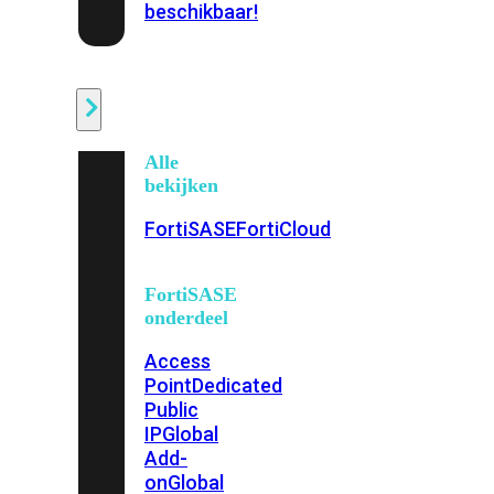
beschikbaar!
Cloud
Alle
bekijken
FortiSASE
FortiCloud
FortiSASE
onderdeel
Access
Point
Dedicated
Public
IP
Global
Add-
on
Global