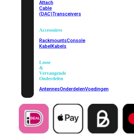
Attach
Cable
(DAC)
Transceivers
Accessoires
Rackmounts
Console
Kabel
Kabels
Losse
&
Vervangende
Onderdelen
Antennes
Onderdelen
Voedingen