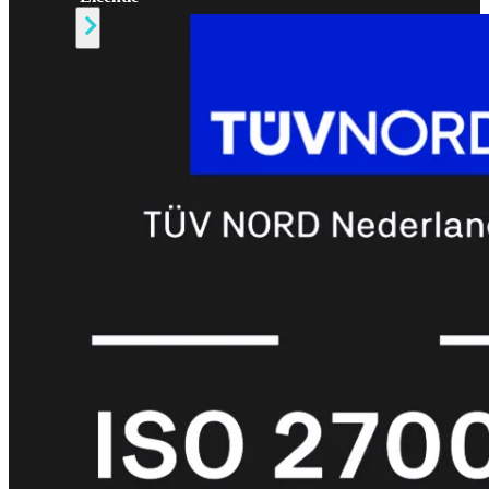
Alle
Licenties
bekijken
FortiCare
Support
FortiCare
Essentials
FortiCare
Premium
FortiCare
Elite
FortiCare
Upgrades
FortiCare
RMA
FortiCare
1