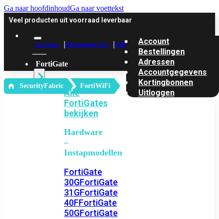
Ga naar hoofdinhoud
Ga naar voettekst
Veel producten uit voorraad leverbaar
Account
Account
Klantenservice
Offerte
Bestellingen
Adressen
FortiGate
Accountgegevens
Kortingbonnen
‎ SecurityFabric
FortiWiFi
Alle
Uitloggen
FortiGates
bekijken
Hardware
–
Instapmodellen
FortiGate
30G
FortiGate
31G
FortiGate
40F
FortiGate
50G
FortiGate