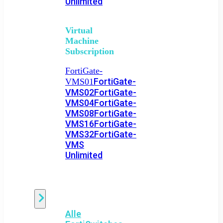
Unlimited
Virtual
Machine
Subscription
FortiGate-
FortiGate-
VMS01
VMS02
FortiGate-
VMS04
FortiGate-
VMS08
FortiGate-
VMS16
FortiGate-
VMS32
FortiGate-
VMS
Unlimited
Switch
Alle