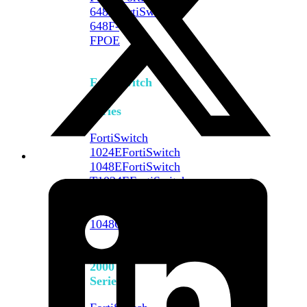
648F
FortiSwitch
648F-
FPOE
FortiSwitch
1000
Series
FortiSwitch
1024E
FortiSwitch
1048E
FortiSwitch
T1024E
FortiSwitch
T1024F-
FPOE
FortiSwitch
1048G
FortiSwitch
2000
Series