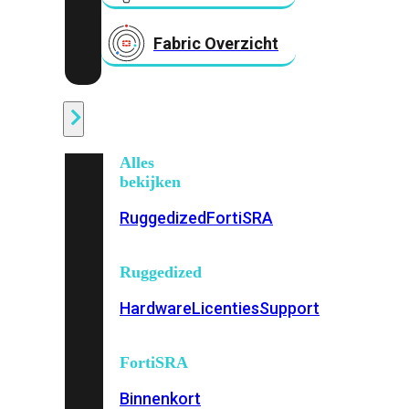
Fabric Overzicht
Industrieel
Alles
bekijken
Ruggedized
FortiSRA
Ruggedized
Hardware
Licenties
Support
FortiSRA
Binnenkort