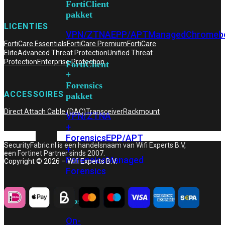
FortiClient
pakket
LICENTIES
VPN/ZTNA
EPP/APT
Managed
Chromeb
FortiCare Essentials
FortiCare Premium
FortiCare
Elite
Advanced Threat Protection
Unified Threat
Protection
Enterprise Protection
FortiClient
+
Forensics
ACCESSOIRES
pakket
Direct Attach Cable (DAC)
Transceiver
Rackmount
VPN/ZTNA
+
Forensics
EPP/APT
SecurityFabric.nl is een handelsnaam van Wifi Experts B.V,
+
een Fortinet Partner sinds 2007.
Forensics
Managed
Copyright © 2026 – Wifi Experts B.V.
Forensics
Hosting
On-