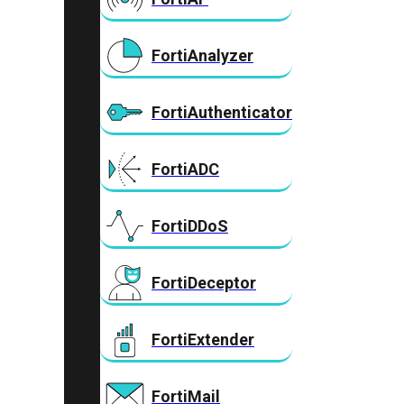
FortiAnalyzer
FortiAuthenticator
FortiADC
FortiDDoS
FortiDeceptor
FortiExtender
FortiMail