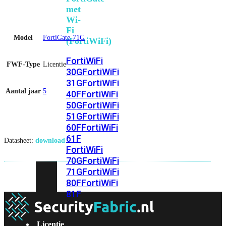
met
Wi-
Fi
Model
FortiGate-71G
(FortiWiFi)
FortiWiFi
FWF-Type
Licentie
30G
FortiWiFi
31G
FortiWiFi
Aantal jaar
5
40F
FortiWiFi
50G
FortiWiFi
51G
FortiWiFi
60F
FortiWiFi
61F
Datasheet:
download
FortiWiFi
70G
FortiWiFi
71G
FortiWiFi
80F
FortiWiFi
81F
Licentie