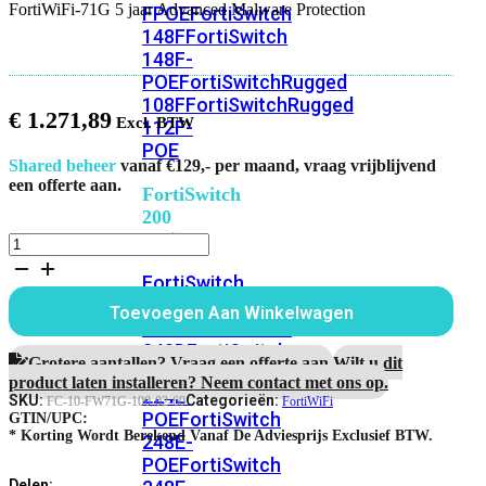
FortiWiFi-71G 5 jaar Advanced Malware Protection
FPOE
FortiSwitch
148F
FortiSwitch
148F-
POE
FortiSwitchRugged
108F
FortiSwitchRugged
€
1.271,89
112F-
POE
Shared beheer
vanaf €129,- per maand, vraag vrijblijvend
een offerte aan.
FortiSwitch
200
Series
FortiWiFi-
71G
FortiSwitch
5
jaar
224D-
Toevoegen Aan Winkelwagen
Advanced
FPOE
FortiSwitch
Malware
248D
FortiSwitch
Protection
Grotere aantallen? Vraag een offerte aan.
Wilt u dit
224E
Fortiswitch
aantal
product laten installeren? Neem contact met ons op.
224E-
SKU:
Categorieën:
FC-10-FW71G-100-02-60
FortiWiFi
POE
FortiSwitch
GTIN/UPC:
* Korting Wordt Berekend Vanaf De Adviesprijs Exclusief BTW.
248E-
POE
FortiSwitch
Delen: