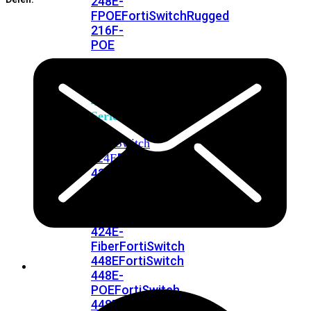
248E-
FPOE
FortiSwitchRugged
216F-
POE
FortiSwitch
400
Series
FortiSwitch
FortiSwitch
424E
424E-
POE
FortiSwitch
424E-
FPOE
FortiSwitch
424E-
Fiber
FortiSwitch
448E
FortiSwitch
448E-
POE
FortiSwitch
448E-