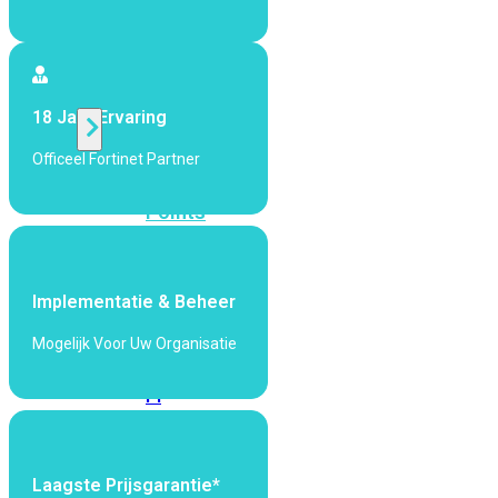
424F-
POE
WiFi
18 Jaar Ervaring
Officeel Fortinet Partner
Alle
Access
Points
bekijken
Wi-
Implementatie & Beheer
Fi
Generatie
Mogelijk Voor Uw Organisatie
Wi-
Fi
5
Wi-
Fi
6
Wi-
Laagste Prijsgarantie*
Fi