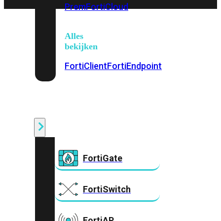
Prem
FortiCloud
Alles
bekijken
FortiClient
FortiEndpoint
Security
Fabric
Producten
FortiGate
FortiSwitch
FortiAP