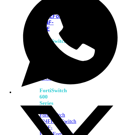
FPOE
FortiSwitch
M426E-
FPOE
FortiSwitchRugged
424F-
POE
FortiSwitch
500
Series
FortiSwitch
548D-
FPOE
FortiSwitch
600
Series
FortiSwitch
624F
FortiSwitch
624F-
FPOE
FortiSwitch