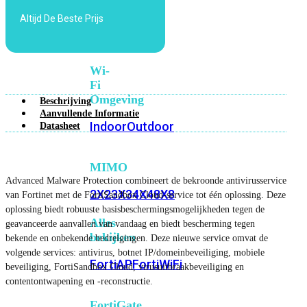
6E
Wi-
Altijd De Beste Prijs
Fi
7
Wi-
Fi
Omgeving
Beschrijving
Aanvullende Informatie
Indoor
Outdoor
Datasheet
MIMO
Advanced Malware Protection combineert de bekroonde antivirusservice
2X2
3X3
4X4
8X8
van Fortinet met de FortiSandbox Cloud-service tot één oplossing. Deze
oplossing biedt robuuste basisbeschermingsmogelijkheden tegen de
Alles
geavanceerde aanvallen van vandaag en biedt bescherming tegen
bekijken
bekende en onbekende bedreigingen. Deze nieuwe service omvat de
volgende services: antivirus, botnet IP/domeinbeveiliging, mobiele
FortiAP
FortiWiFi
beveiliging, FortiSandbox Cloud, virusuitbraakbeveiliging en
contentontwapening en -reconstructie.
FortiGate