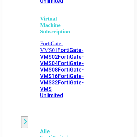
Unlimited
Virtual
Machine
Subscription
FortiGate-
FortiGate-
VMS01
VMS02
FortiGate-
VMS04
FortiGate-
VMS08
FortiGate-
VMS16
FortiGate-
VMS32
FortiGate-
VMS
Unlimited
Switch
Alle