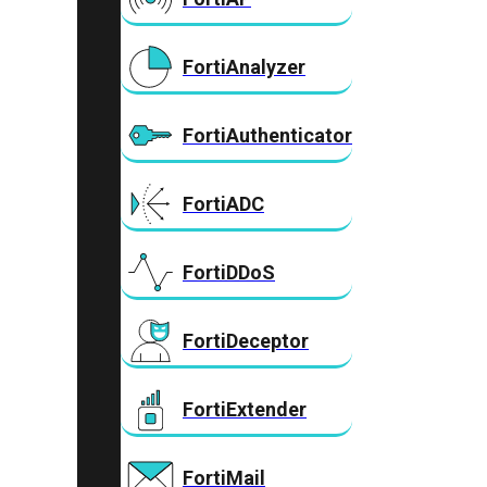
FortiAnalyzer
FortiAuthenticator
FortiADC
FortiDDoS
FortiDeceptor
FortiExtender
FortiMail