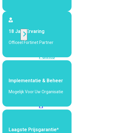
424F-
POE
WiFi
18 Jaar Ervaring
Officeel Fortinet Partner
Alle
Access
Points
bekijken
Wi-
Implementatie & Beheer
Fi
Generatie
Mogelijk Voor Uw Organisatie
Wi-
Fi
5
Wi-
Fi
6
Wi-
Laagste Prijsgarantie*
Fi