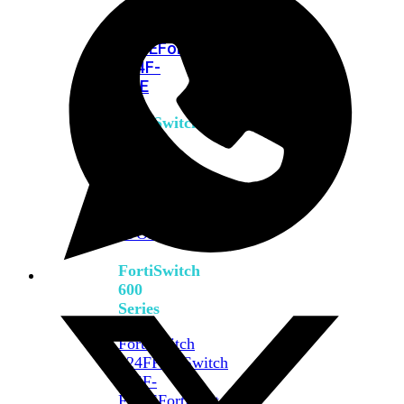
FPOE
FortiSwitch
M426E-
FPOE
FortiSwitchRugged
424F-
POE
FortiSwitch
500
Series
FortiSwitch
548D-
FPOE
FortiSwitch
600
Series
FortiSwitch
624F
FortiSwitch
624F-
FPOE
FortiSwitch