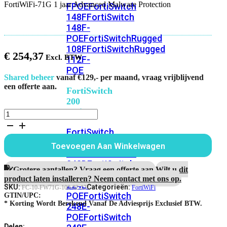
FortiWiFi-71G 1 jaar Advanced Malware Protection
FPOE
FortiSwitch
148F
FortiSwitch
148F-
POE
FortiSwitchRugged
108F
FortiSwitchRugged
€
254,37
112F-
POE
Shared beheer
vanaf €129,- per maand, vraag vrijblijvend
een offerte aan.
FortiSwitch
200
Series
FortiWiFi-
71G
FortiSwitch
1
jaar
224D-
Toevoegen Aan Winkelwagen
Advanced
FPOE
FortiSwitch
Malware
248D
FortiSwitch
Protection
Grotere aantallen? Vraag een offerte aan.
Wilt u dit
224E
Fortiswitch
aantal
product laten installeren? Neem contact met ons op.
224E-
SKU:
Categorieën:
FC-10-FW71G-100-02-12
FortiWiFi
POE
FortiSwitch
GTIN/UPC:
* Korting Wordt Berekend Vanaf De Adviesprijs Exclusief BTW.
248E-
POE
FortiSwitch
Delen: