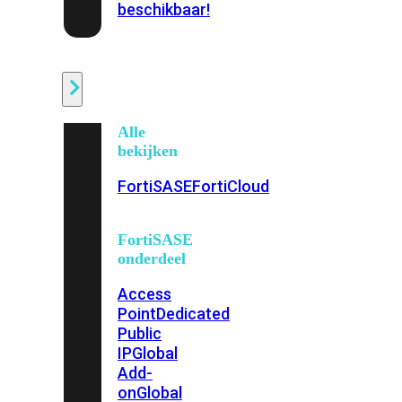
beschikbaar!
Cloud
Alle
bekijken
FortiSASE
FortiCloud
FortiSASE
onderdeel
Access
Point
Dedicated
Public
IP
Global
Add-
on
Global