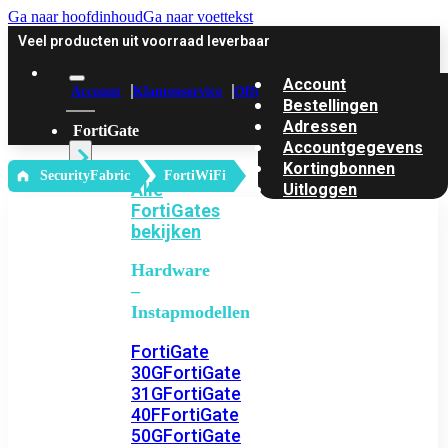
Ga naar hoofdinhoud
Ga naar voettekst
Veel producten uit voorraad leverbaar
Account
Account
Klantenservice
Offerte
Bestellingen
Adressen
FortiGate
Accountgegevens
Kortingbonnen
‎ SecurityFabric
FortiWiFi
Alle
Uitloggen
FortiGates
bekijken
Hardware
–
Instapmodellen
FortiGate
30G
FortiGate
31G
FortiGate
40F
FortiGate
50G
FortiGate