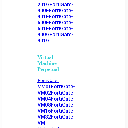
201G
FortiGate-
400F
FortiGate-
401F
FortiGate-
600E
FortiGate-
601E
FortiGate-
900G
FortiGate-
901G
Virtual
Machine
Perpetual
FortiGate-
FortiGate-
VM01
VM02
FortiGate-
VM04
FortiGate-
VM08
FortiGate-
VM16
FortiGate-
VM32
FortiGate-
VM