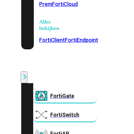
Prem
FortiCloud
Alles
bekijken
FortiClient
FortiEndpoint
Security
Fabric
Producten
FortiGate
FortiSwitch
FortiAP