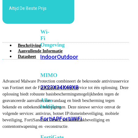
6E
Wi-
Altijd De Beste Prijs
Fi
7
Wi-
Fi
Omgeving
Beschrijving
Aanvullende Informatie
Indoor
Outdoor
Datasheet
MIMO
Advanced Malware Protection combineert de bekroonde antivirusservice
2X2
3X3
4X4
8X8
van Fortinet met de FortiSandbox Cloud-service tot één oplossing. Deze
oplossing biedt robuuste basisbeschermingsmogelijkheden tegen de
Alles
geavanceerde aanvallen van vandaag en biedt bescherming tegen
bekijken
bekende en onbekende bedreigingen. Deze nieuwe service omvat de
volgende services: antivirus, botnet IP/domeinbeveiliging, mobiele
FortiAP
FortiWiFi
beveiliging, FortiSandbox Cloud, virusuitbraakbeveiliging en
contentontwapening en -reconstructie.
FortiGate