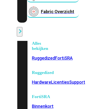
Fabric Overzicht
Industrieel
Alles
bekijken
Ruggedized
FortiSRA
Ruggedized
Hardware
Licenties
Support
FortiSRA
Binnenkort