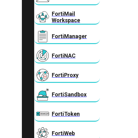
FortiMail
Workspace
FortiManager
FortiNAC
FortiProxy
FortiSandbox
FortiToken
FortiWeb