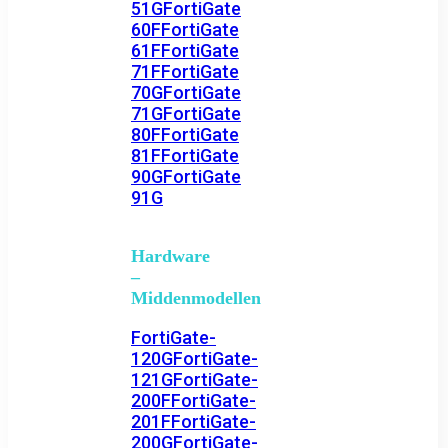
51G
FortiGate
60F
FortiGate
61F
FortiGate
71F
FortiGate
70G
FortiGate
71G
FortiGate
80F
FortiGate
81F
FortiGate
90G
FortiGate
91G
Hardware
–
Middenmodellen
FortiGate-
120G
FortiGate-
121G
FortiGate-
200F
FortiGate-
201F
FortiGate-
200G
FortiGate-