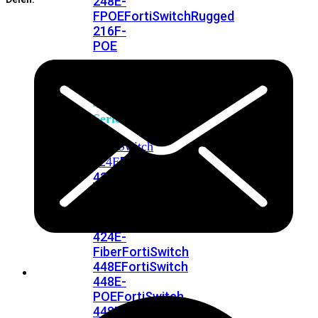
248E-
FPOE
FortiSwitchRugged
216F-
POE
FortiSwitch
400
Series
FortiSwitch
FortiSwitch
424E
424E-
POE
FortiSwitch
424E-
FPOE
FortiSwitch
424E-
Fiber
FortiSwitch
448E
FortiSwitch
448E-
POE
FortiSwitch
448E-