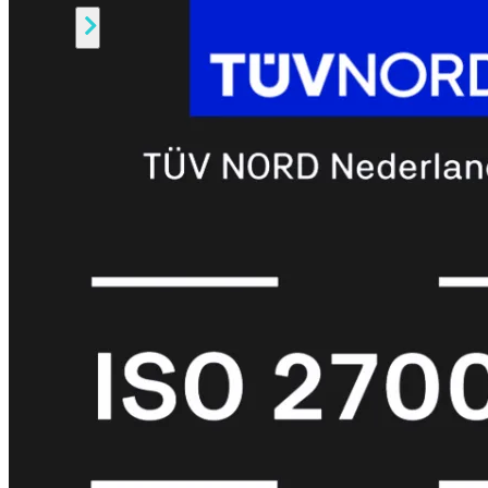
Alle
Licenties
bekijken
FortiCare
Support
FortiCare
Essentials
FortiCare
Premium
FortiCare
Elite
FortiCare
Upgrades
FortiCare
RMA
FortiCare
1