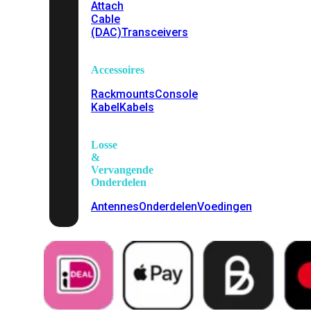
Attach
Cable
(DAC)
Transceivers
Accessoires
Rackmounts
Console
Kabel
Kabels
Losse
&
Vervangende
Onderdelen
Antennes
Onderdelen
Voedingen