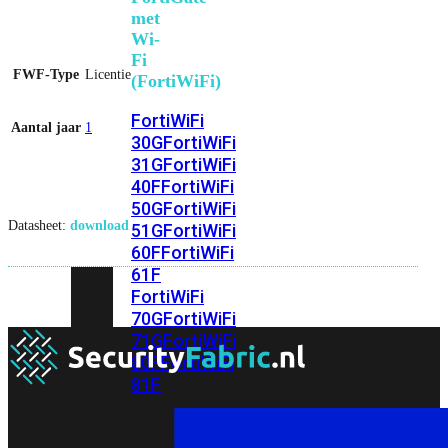
met
Wi-
Fi
FWF-Type
Licentie
(FortiWiFi)
FortiWiFi
Aantal jaar
1
30G
FortiWiFi
31G
FortiWiFi
40F
FortiWiFi
50G
FortiWiFi
Datasheet:
download
51G
FortiWiFi
60F
FortiWiFi
61F
FortiWiFi
70G
FortiWiFi
71G
FortiWiFi
80F
FortiWiFi
81F
Licentie