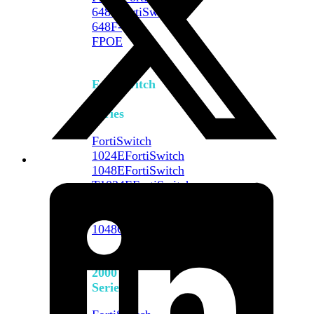
648F
FortiSwitch
648F-
FPOE
FortiSwitch
1000
Series
FortiSwitch
1024E
FortiSwitch
1048E
FortiSwitch
T1024E
FortiSwitch
T1024F-
FPOE
FortiSwitch
1048G
FortiSwitch
2000
Series