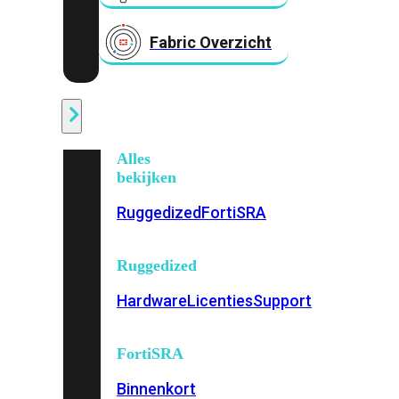
Fabric Overzicht
Industrieel
Alles
bekijken
Ruggedized
FortiSRA
Ruggedized
Hardware
Licenties
Support
FortiSRA
Binnenkort