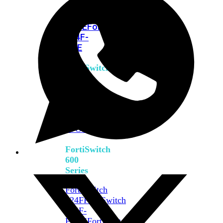
FPOE
FortiSwitch
M426E-
FPOE
FortiSwitchRugged
424F-
POE
FortiSwitch
500
Series
FortiSwitch
548D-
FPOE
FortiSwitch
600
Series
FortiSwitch
624F
FortiSwitch
624F-
FPOE
FortiSwitch