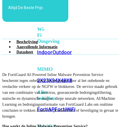
6E
Wi-
Altijd De Beste Prijs
Fi
7
Wi-
Fi
Omgeving
Beschrijving
Aanvullende Informatie
Indoor
Outdoor
Datasheet
MIMO
De FortiGuard AI-Powered Inline Malware Prevention Service
2X2
3X3
4X4
8X8
beschermt tegen onbekende bedreigingen door al het onbekende en
verdachte verkeer op de NGFW te blokkeren. De service maakt gebruik
Alles
van een combinatie van antivirus, geavanceerde bedreigingsfiltering,
bekijken
statische en dynamische analyse, diepe neurale netwerken, AI/Machine
Learning en bedreigingsinformatie van FortiGuard Labs om realtime
FortiAP
FortiWiFi
conclusies te trekken zonder de productiviteit of beveiliging in gevaar te
brengen.
FortiGate
Hoe werkt de Inline Malware Prevention Service?