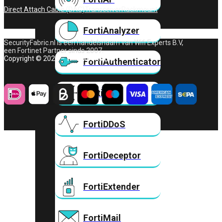
Direct Attach Cable (DAC)
Transceiver
Rackmount
FortiAnalyzer
SecurityFabric.nl is een handelsnaam van Wifi Experts B.V,
een Fortinet Partner sinds 2007.
Copyright © 2026 – Wifi Experts B.V.
FortiAuthenticator
FortiADC
FortiDDoS
FortiDeceptor
FortiExtender
FortiMail