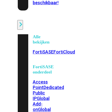
beschikbaar!
Cloud
Alle
bekijken
FortiSASE
FortiCloud
FortiSASE
onderdeel
Access
Point
Dedicated
Public
IP
Global
Add-
on
Global