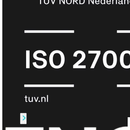
Protection
Enterprise
Protection
SOC
as
a
Service
Alles
bekijken
FortiCare
Security
Bundels
SOC
as
a
Service
Endpoint
Beveiliging