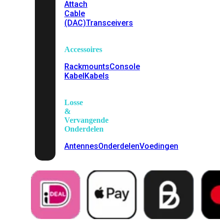
Attach
Cable
(DAC)
Transceivers
Accessoires
Rackmounts
Console
Kabel
Kabels
Losse
&
Vervangende
Onderdelen
Antennes
Onderdelen
Voedingen