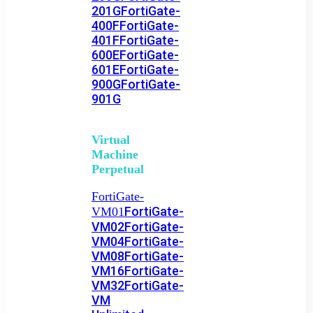
201G
FortiGate-
400F
FortiGate-
401F
FortiGate-
600E
FortiGate-
601E
FortiGate-
900G
FortiGate-
901G
Virtual
Machine
Perpetual
FortiGate-
FortiGate-
VM01
VM02
FortiGate-
VM04
FortiGate-
VM08
FortiGate-
VM16
FortiGate-
VM32
FortiGate-
VM