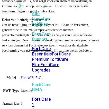
bestanden aanzienlijk, wat zorgt voor een snellere beoordeling en
kortere reactietijden op bedreigingen. Zo wordt uw organisatie
beschermd tegen mogelijke inbreuken.
Alle
Licenties
Delen van bedreigingsinformatie
bekijken
Om de beveiliging in de gehele Cyber ​​Kill Chain te versterken,
genereert de inline malwarepreventieservice nieuwe
FortiCare
preventiemaatregelen op basis van de analyse van nieuw ontdekte
Support
bedreigingen. Deze informatie wordt gedeeld met andere producten en
services binnen het Fortinet-ecosysteem, waardoor de algehele
FortiCare
bescherming van netwerken en assets in realtime wordt verbeterd.
Essentials
FortiCare
Premium
FortiCare
Elite
FortiCare
Upgrades
Model
FortiWiFi-71G
FortiCare
RMA
FWF-Type
Licentie
FortiCare
Aantal jaar
5
1