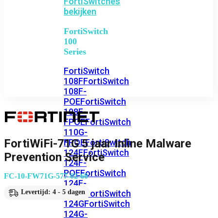
FortiSwitches
bekijken
FortiSwitch
100
Series
FortiSwitch
108F
FortiSwitch
108F-
POE
FortiSwitch
108F-
FPOE
FortiSwitch
110G-
FortiWiFi-71G 5 jaar Inline Malware
FPOE
FortiSwitch
124F
FortiSwitch
Prevention Service
124F-
POE
FortiSwitch
FC-10-FW71G-577-02-60
124F-
FPOE
FortiSwitch
Levertijd: 4 - 5 dagen
124G
FortiSwitch
124G-