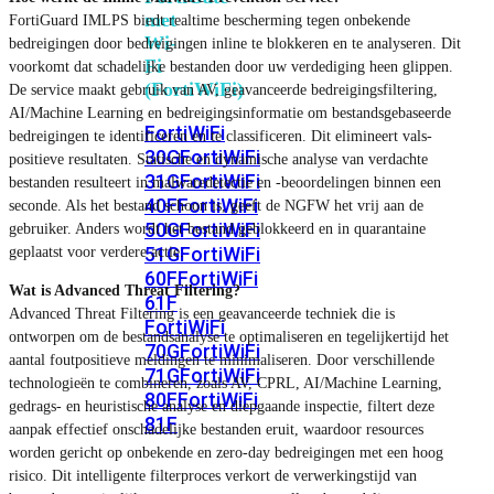
met
FortiGuard IMLPS biedt realtime bescherming tegen onbekende
Wi-
bedreigingen door bedreigingen inline te blokkeren en te analyseren. Dit
Fi
voorkomt dat schadelijke bestanden door uw verdediging heen glippen.
(FortiWiFi)
De service maakt gebruik van AV, geavanceerde bedreigingsfiltering,
AI/Machine Learning en bedreigingsinformatie om bestandsgebaseerde
FortiWiFi
bedreigingen te identificeren en te classificeren. Dit elimineert vals-
30G
FortiWiFi
positieve resultaten. Statische en dynamische analyse van verdachte
31G
FortiWiFi
bestanden resulteert in malwaredetectie en -beoordelingen binnen een
40F
FortiWiFi
seconde. Als het bestand schoon is, geeft de NGFW het vrij aan de
50G
FortiWiFi
gebruiker. Anders wordt het bestand geblokkeerd en in quarantaine
51G
FortiWiFi
geplaatst voor verdere actie.
60F
FortiWiFi
Wat is Advanced Threat Filtering?
61F
Advanced Threat Filtering is een geavanceerde techniek die is
FortiWiFi
ontworpen om de bestandsanalyse te optimaliseren en tegelijkertijd het
70G
FortiWiFi
aantal foutpositieve meldingen te minimaliseren. Door verschillende
71G
FortiWiFi
technologieën te combineren, zoals AV, CPRL, AI/Machine Learning,
80F
FortiWiFi
gedrags- en heuristische analyse en diepgaande inspectie, filtert deze
81F
aanpak effectief onschadelijke bestanden eruit, waardoor resources
worden gericht op onbekende en zero-day bedreigingen met een hoog
risico. Dit intelligente filterproces verkort de verwerkingstijd van
Licentie