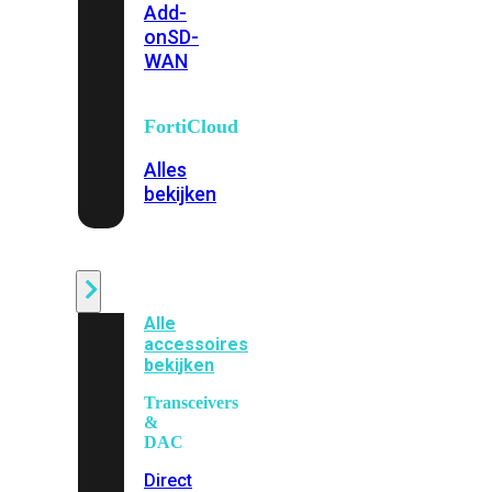
Add-
on
SD-
WAN
FortiCloud
Alles
bekijken
Accessoires
Alle
accessoires
bekijken
Transceivers
&
DAC
Direct