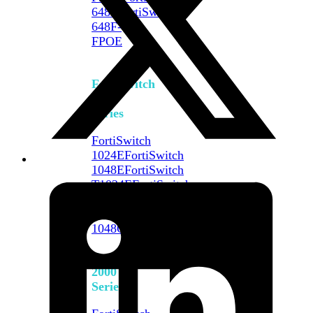
648F
FortiSwitch
648F-
FPOE
FortiSwitch
1000
Series
FortiSwitch
1024E
FortiSwitch
1048E
FortiSwitch
T1024E
FortiSwitch
T1024F-
FPOE
FortiSwitch
1048G
FortiSwitch
2000
Series