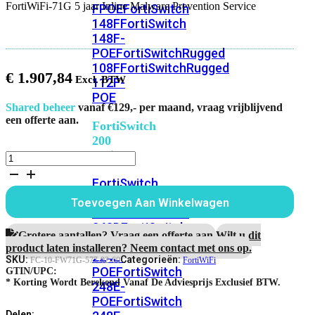
FortiWiFi-71G 5 jaar Inline Malware Prevention Service
FPOE
FortiSwitch
148F
FortiSwitch
148F-
POE
FortiSwitchRugged
108F
FortiSwitchRugged
€
1.907,84
112F-
POE
Shared beheer
vanaf €129,- per maand, vraag vrijblijvend
een offerte aan.
FortiSwitch
200
Series
FortiWiFi-
71G
FortiSwitch
5
jaar
224D-
Toevoegen Aan Winkelwagen
Inline
FPOE
FortiSwitch
Malware
248D
FortiSwitch
Prevention
Grotere aantallen? Vraag een offerte aan.
Wilt u dit
224E
Fortiswitch
Service
product laten installeren? Neem contact met ons op.
224E-
aantal
SKU:
Categorieën:
FC-10-FW71G-577-02-60
FortiWiFi
POE
FortiSwitch
GTIN/UPC:
* Korting Wordt Berekend Vanaf De Adviesprijs Exclusief BTW.
248E-
POE
FortiSwitch
Delen: