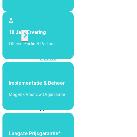
424F-
POE
WiFi
18 Jaar Ervaring
Officeel Fortinet Partner
Alle
Access
Points
bekijken
Wi-
Implementatie & Beheer
Fi
Generatie
Mogelijk Voor Uw Organisatie
Wi-
Fi
5
Wi-
Fi
6
Wi-
Laagste Prijsgarantie*
Fi