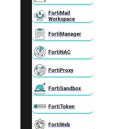
FortiMail
Workspace
FortiManager
FortiNAC
FortiProxy
FortiSandbox
FortiToken
FortiWeb