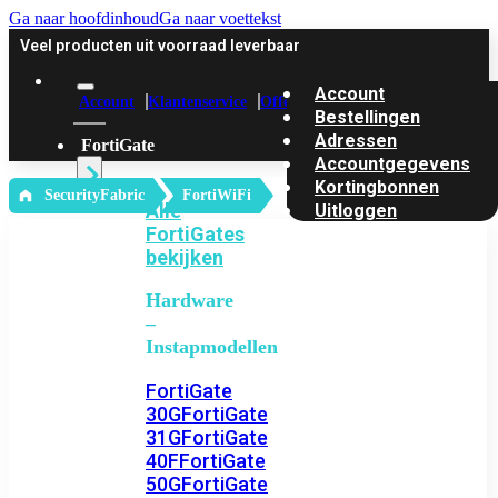
Ga naar hoofdinhoud
Ga naar voettekst
Veel producten uit voorraad leverbaar
Account
Account
Klantenservice
Offerte
Bestellingen
Adressen
FortiGate
Accountgegevens
Kortingbonnen
‎ SecurityFabric
FortiWiFi
Alle
Uitloggen
FortiGates
bekijken
Hardware
–
Instapmodellen
FortiGate
30G
FortiGate
31G
FortiGate
40F
FortiGate
50G
FortiGate