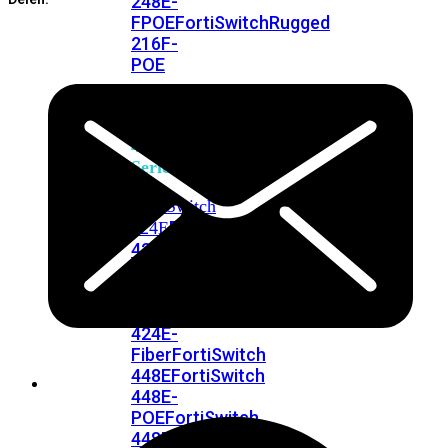
248E-
FPOE
FortiSwitchRugged
216F-
POE
FortiSwitch
400
Series
FortiSwitch
FortiSwitch
424E
424E-
POE
FortiSwitch
424E-
FPOE
FortiSwitch
424E-
Fiber
FortiSwitch
448E
FortiSwitch
448E-
POE
FortiSwitch
448E-