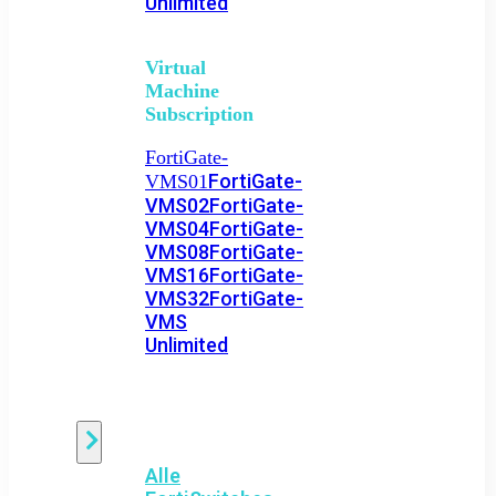
Unlimited
Virtual
Machine
Subscription
FortiGate-
FortiGate-
VMS01
VMS02
FortiGate-
VMS04
FortiGate-
VMS08
FortiGate-
VMS16
FortiGate-
VMS32
FortiGate-
VMS
Unlimited
Switch
Alle