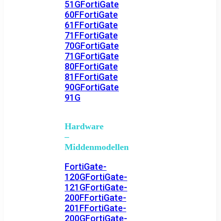
51G
FortiGate
60F
FortiGate
61F
FortiGate
71F
FortiGate
70G
FortiGate
71G
FortiGate
80F
FortiGate
81F
FortiGate
90G
FortiGate
91G
Hardware
–
Middenmodellen
FortiGate-
120G
FortiGate-
121G
FortiGate-
200F
FortiGate-
201F
FortiGate-
200G
FortiGate-