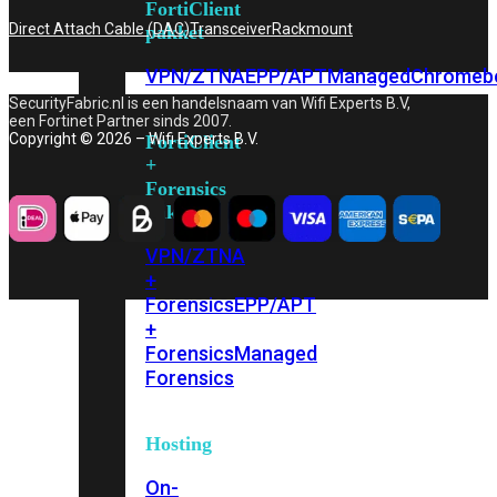
FortiClient
Direct Attach Cable (DAC)
Transceiver
Rackmount
pakket
VPN/ZTNA
EPP/APT
Managed
Chromeb
SecurityFabric.nl is een handelsnaam van Wifi Experts B.V,
een Fortinet Partner sinds 2007.
Copyright © 2026 – Wifi Experts B.V.
FortiClient
+
Forensics
pakket
VPN/ZTNA
+
Forensics
EPP/APT
+
Forensics
Managed
Forensics
Hosting
On-