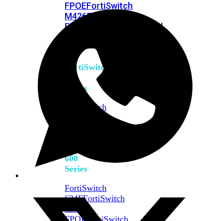
FPOE
FortiSwitch
M426E-
FPOE
FortiSwitchRugged
424F-
POE
FortiSwitch
500
Series
FortiSwitch
548D-
FPOE
FortiSwitch
600
Series
FortiSwitch
624F
FortiSwitch
624F-
FPOE
FortiSwitch