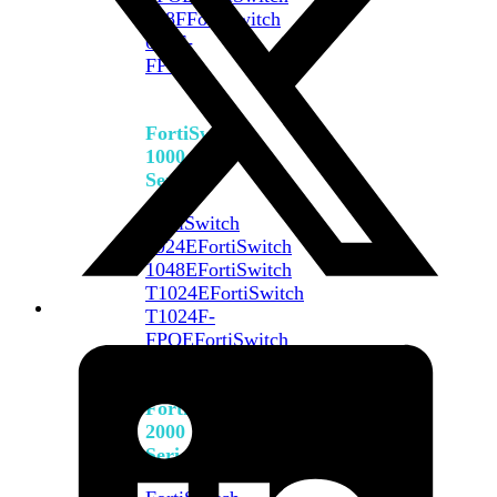
648F
FortiSwitch
648F-
FPOE
FortiSwitch
1000
Series
FortiSwitch
1024E
FortiSwitch
1048E
FortiSwitch
T1024E
FortiSwitch
T1024F-
FPOE
FortiSwitch
1048G
FortiSwitch
2000
Series