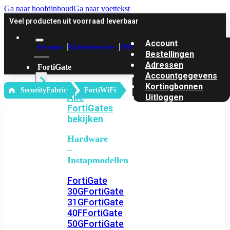
Ga naar hoofdinhoud
Ga naar voettekst
Veel producten uit voorraad leverbaar
Account
Account
Klantenservice
Offerte
Bestellingen
Adressen
FortiGate
Accountgegevens
Kortingbonnen
‎ SecurityFabric
FortiWiFi
Alle
Uitloggen
FortiGates
bekijken
Hardware
–
Instapmodellen
FortiGate
30G
FortiGate
31G
FortiGate
40F
FortiGate
50G
FortiGate