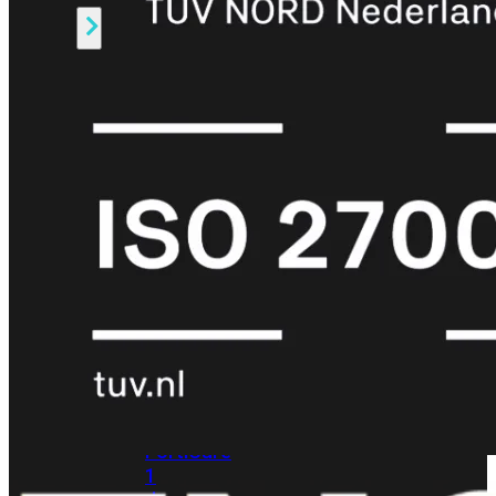
Alle
Licenties
bekijken
FortiCare
Support
FortiCare
Essentials
FortiCare
Premium
FortiCare
Elite
FortiCare
Upgrades
FortiCare
RMA
FortiCare
1