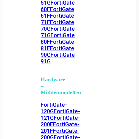
51G
FortiGate
60F
FortiGate
61F
FortiGate
71F
FortiGate
70G
FortiGate
71G
FortiGate
80F
FortiGate
81F
FortiGate
90G
FortiGate
91G
Hardware
–
Middenmodellen
FortiGate-
120G
FortiGate-
121G
FortiGate-
200F
FortiGate-
201F
FortiGate-
200G
FortiGate-