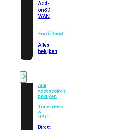
Add-
on
SD-
WAN
FortiCloud
Alles
bekijken
Accessoires
Alle
accessoires
bekijken
Transceivers
&
DAC
Direct