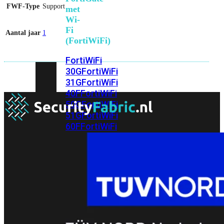
FWF-Type
Support
met
Wi-
Fi
Aantal jaar
1
(FortiWiFi)
FortiWiFi
30G
FortiWiFi
31G
FortiWiFi
40F
FortiWiFi
50G
FortiWiFi
51G
FortiWiFi
60F
FortiWiFi
61F
FortiWiFi
70G
FortiWiFi
71G
FortiWiFi
80F
FortiWiFi
81F
Licentie