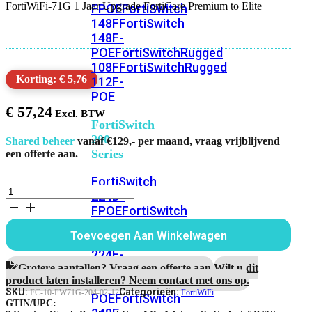
FortiWiFi-71G 1 Jaar Upgrade FortiCare Premium to Elite
FPOE
FortiSwitch
148F
FortiSwitch
148F-
POE
FortiSwitchRugged
108F
FortiSwitchRugged
Korting: € 5,76
112F-
POE
€
57,24
FortiSwitch
200
Shared beheer
vanaf €129,- per maand, vraag vrijblijvend
Series
een offerte aan.
FortiSwitch
FortiWiFi-
224D-
71G
FPOE
FortiSwitch
1
248D
FortiSwitch
Jaar
Toevoegen Aan Winkelwagen
224E
Fortiswitch
Upgrade
FortiCare
224E-
Premium
Grotere aantallen? Vraag een offerte aan.
Wilt u dit
POE
FortiSwitch
to
product laten installeren? Neem contact met ons op.
248E-
Elite
SKU:
Categorieën:
FC-10-FW71G-204-02-12
FortiWiFi
POE
FortiSwitch
aantal
GTIN/UPC: