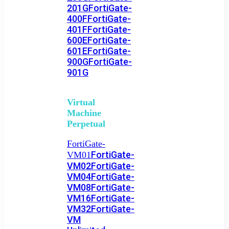
201G
FortiGate-
400F
FortiGate-
401F
FortiGate-
600E
FortiGate-
601E
FortiGate-
900G
FortiGate-
901G
Virtual
Machine
Perpetual
FortiGate-
FortiGate-
VM01
VM02
FortiGate-
VM04
FortiGate-
VM08
FortiGate-
VM16
FortiGate-
VM32
FortiGate-
VM