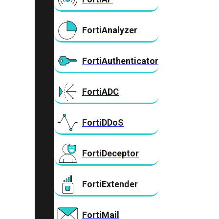
FortiAnalyzer
FortiAuthenticator
FortiADC
FortiDDoS
FortiDeceptor
FortiExtender
FortiMail