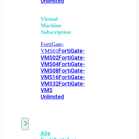
Unlimited
Virtual
Machine
Subscription
FortiGate-
FortiGate-
VMS01
VMS02
FortiGate-
VMS04
FortiGate-
VMS08
FortiGate-
VMS16
FortiGate-
VMS32
FortiGate-
VMS
Unlimited
Switch
Alle