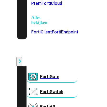
Prem
FortiCloud
Alles
bekijken
FortiClient
FortiEndpoint
Security
Fabric
Producten
FortiGate
FortiSwitch
FortiAP