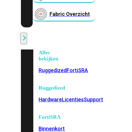
Fabric Overzicht
Industrieel
Alles
bekijken
Ruggedized
FortiSRA
Ruggedized
Hardware
Licenties
Support
FortiSRA
Binnenkort