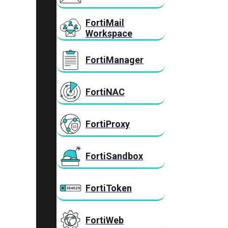
FortiMail
Workspace
FortiManager
FortiNAC
FortiProxy
FortiSandbox
FortiToken
FortiWeb