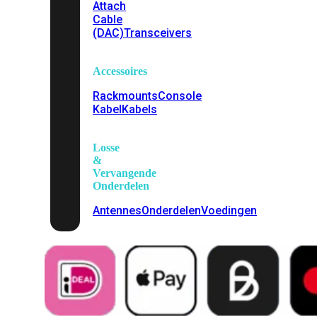
Attach
Cable
(DAC)
Transceivers
Accessoires
Rackmounts
Console
Kabel
Kabels
Losse
&
Vervangende
Onderdelen
Antennes
Onderdelen
Voedingen