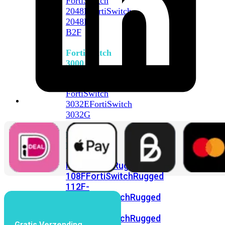
FortiSwitch
2048F
FortiSwitch
2048F-
B2F
FortiSwitch
3000
Series
FortiSwitch
3032E
FortiSwitch
3032G
FortiSwitch
Ruggedized
FortiSwitchRugged
108F
FortiSwitchRugged
112F-
POE
FortiSwitchRugged
216F-
POE
FortiSwitchRugged
Gratis Verzending