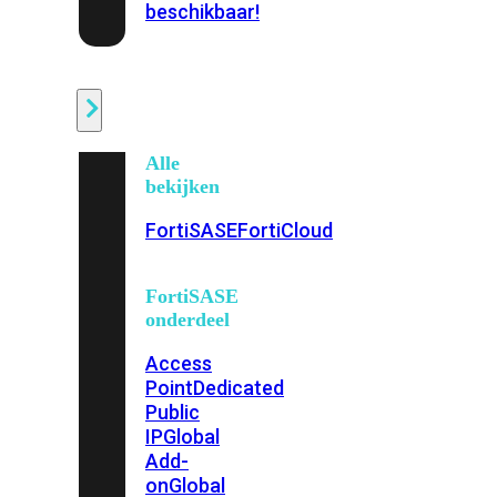
beschikbaar!
Cloud
Alle
bekijken
FortiSASE
FortiCloud
FortiSASE
onderdeel
Access
Point
Dedicated
Public
IP
Global
Add-
on
Global