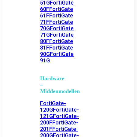
51G
FortiGate
60F
FortiGate
61F
FortiGate
71F
FortiGate
70G
FortiGate
71G
FortiGate
80F
FortiGate
81F
FortiGate
90G
FortiGate
91G
Hardware
–
Middenmodellen
FortiGate-
120G
FortiGate-
121G
FortiGate-
200F
FortiGate-
201F
FortiGate-
200G
FortiGate-