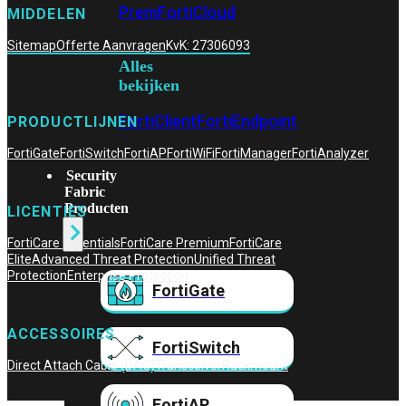
Prem
FortiCloud
MIDDELEN
Sitemap
Offerte Aanvragen
KvK: 27306093
Alles
bekijken
FortiClient
FortiEndpoint
PRODUCTLIJNEN
FortiGate
FortiSwitch
FortiAP
FortiWiFi
FortiManager
FortiAnalyzer
Security
Fabric
Producten
LICENTIES
FortiCare Essentials
FortiCare Premium
FortiCare
Elite
Advanced Threat Protection
Unified Threat
Protection
Enterprise Protection
FortiGate
ACCESSOIRES
FortiSwitch
Direct Attach Cable (DAC)
Transceiver
Rackmount
FortiAP