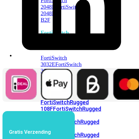
FortiSwitch
2048F
FortiSwitch
2048F-
B2F
FortiSwitch
3000
Series
FortiSwitch
3032E
FortiSwitch
3032G
FortiSwitch
Ruggedized
FortiSwitchRugged
108F
FortiSwitchRugged
112F-
POE
FortiSwitchRugged
216F-
Gratis Verzending
POE
FortiSwitchRugged