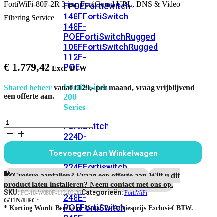
FortiWiFi-80F-2R 3 jaar FortiGuard URL, DNS & Video
FPOE
FortiSwitch
148F
FortiSwitch
Filtering Service
148F-
POE
FortiSwitchRugged
108F
FortiSwitchRugged
112F-
€
1.779,42
POE
FortiSwitch
Shared beheer
vanaf €129,- per maand, vraag vrijblijvend
200
een offerte aan.
Series
FortiWiFi-
FortiSwitch
80F-
224D-
2R
FPOE
FortiSwitch
3
Toevoegen Aan Winkelwagen
248D
FortiSwitch
jaar
FortiGuard
224E
Fortiswitch
URL,
Grotere aantallen? Vraag een offerte aan.
Wilt u dit
224E-
DNS
product laten installeren? Neem contact met ons op.
POE
FortiSwitch
&
SKU:
Categorieën:
FC-10-W080F-112-02-36
FortiWiFi
248E-
Video
GTIN/UPC:
POE
FortiSwitch
Filtering
* Korting Wordt Berekend Vanaf De Adviesprijs Exclusief BTW.