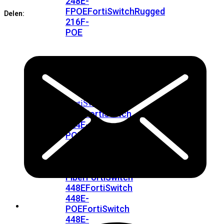
248E-
Service
aantal
FPOE
FortiSwitchRugged
Delen:
216F-
POE
FortiSwitch
400
Series
FortiSwitch
FortiSwitch
424E
424E-
POE
FortiSwitch
424E-
FPOE
FortiSwitch
424E-
Fiber
FortiSwitch
448E
FortiSwitch
448E-
POE
FortiSwitch
448E-