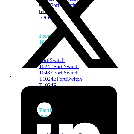
648F
FortiSwitch
648F-
FPOE
FortiSwitch
1000
Series
FortiSwitch
1024E
FortiSwitch
1048E
FortiSwitch
T1024E
FortiSwitch
T1024F-
FPOE
FortiSwitch
1048G
FortiSwitch
2000
Series