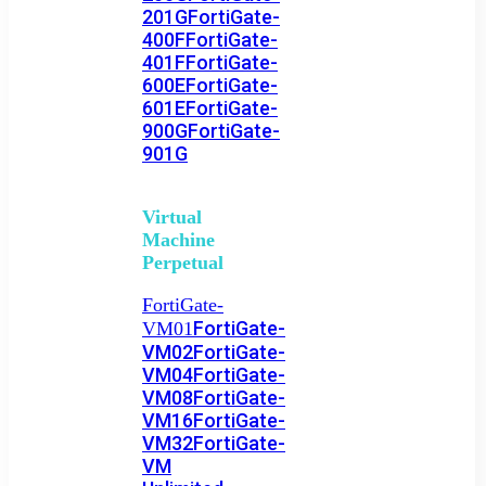
201G
FortiGate-
400F
FortiGate-
401F
FortiGate-
600E
FortiGate-
601E
FortiGate-
900G
FortiGate-
901G
Virtual
Machine
Perpetual
FortiGate-
FortiGate-
VM01
VM02
FortiGate-
VM04
FortiGate-
VM08
FortiGate-
VM16
FortiGate-
VM32
FortiGate-
VM