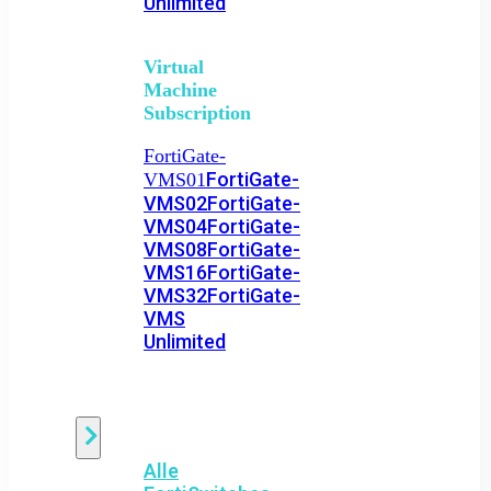
Unlimited
Virtual
Machine
Subscription
FortiGate-
FortiGate-
VMS01
VMS02
FortiGate-
VMS04
FortiGate-
VMS08
FortiGate-
VMS16
FortiGate-
VMS32
FortiGate-
VMS
Unlimited
Switch
Alle