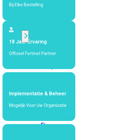
424F-
Bij Elke Bestelling
POE
WiFi
18 Jaar Ervaring
Alle
Access
Officeel Fortinet Partner
Points
bekijken
Wi-
Fi
Generatie
Implementatie & Beheer
Wi-
Mogelijk Voor Uw Organisatie
Fi
5
Wi-
Fi
6
Wi-
Fi