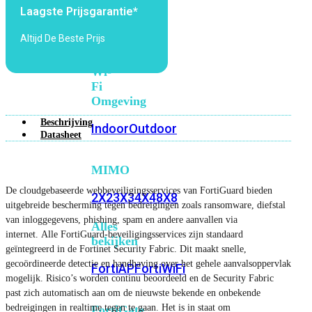
6E
Wi-
Laagste Prijsgarantie*
Fi
Altijd De Beste Prijs
7
Wi-
Fi
Omgeving
Beschrijving
Indoor
Outdoor
Datasheet
MIMO
De cloudgebaseerde webbeveiligingsservices van FortiGuard bieden
2X2
3X3
4X4
8X8
uitgebreide bescherming tegen bedreigingen zoals ransomware, diefstal
van inloggegevens, phishing, spam en andere aanvallen via
Alles
internet. Alle FortiGuard-beveiligingsservices zijn standaard
bekijken
geïntegreerd in de Fortinet Security Fabric. Dit maakt snelle,
gecoördineerde detectie en handhaving over het gehele aanvalsoppervlak
FortiAP
FortiWiFi
mogelijk. Risico’s worden continu beoordeeld en de Security Fabric
past zich automatisch aan om de nieuwste bekende en onbekende
bedreigingen in realtime tegen te gaan. Het is in staat om
FortiGate