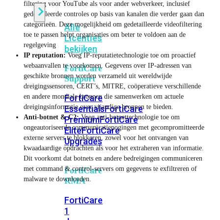
filtering voor YouTube als voor ander webverkeer, inclusief
gedetailleerde controles op basis van kanalen die verder gaan dan
categorieën. Deze mogelijkheid om gedetailleerde videofiltering
Alle
toe te passen helpt organisaties om beter te voldoen aan de
Licenties
regelgeving
bekijken
IP reputation:
Voeg IP-reputatietechnologie toe om proactief
webaanvallen te voorkomen. Gegevens over IP-adressen van
FortiCare
geschikte bronnen worden verzameld uit wereldwijde
Support
dreigingssensoren, CERT’s, MITRE, coöperatieve verschillende
en andere mondiale bronnen die samenwerken om actuele
FortiCare
dreigingsinformatie over vijandige bronnen te bieden.
Essentials
FortiCare
Anti-botnet & C2:
Voeg anti-botnettechnologie toe om
Premium
FortiCare
ongeautoriseerde communicatiepogingen met gecompromitteerde
Elite
FortiCare
externe servers te blokkeren, zowel voor het ontvangen van
Upgrades
kwaadaardige opdrachten als voor het extraheren van informatie.
Dit voorkomt dat botnets en andere bedreigingen communiceren
met command & control-servers om gegevens te exfiltreren of
FortiCare
malware te downloaden.
RMA
FortiCare
1