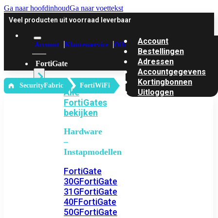
Ga naar hoofdinhoud
Ga naar voettekst
Veel producten uit voorraad leverbaar
Account
Account
Klantenservice
Offerte
Bestellingen
Adressen
FortiGate
Accountgegevens
Kortingbonnen
‎ SecurityFabric
FortiWiFi
Alle
Uitloggen
FortiGates
bekijken
Hardware
–
Instapmodellen
FortiGate
30G
FortiGate
31G
FortiGate
40F
FortiGate
50G
FortiGate