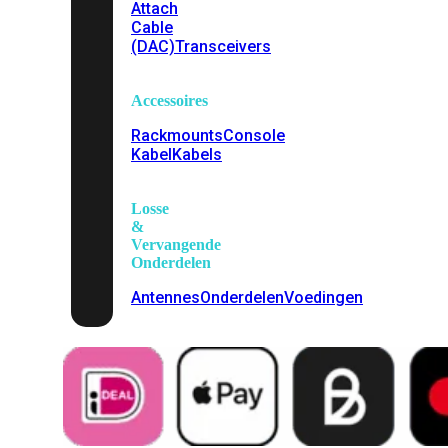
Attach
Cable
(DAC)
Transceivers
Accessoires
Rackmounts
Console
Kabel
Kabels
Losse
&
Vervangende
Onderdelen
Antennes
Onderdelen
Voedingen