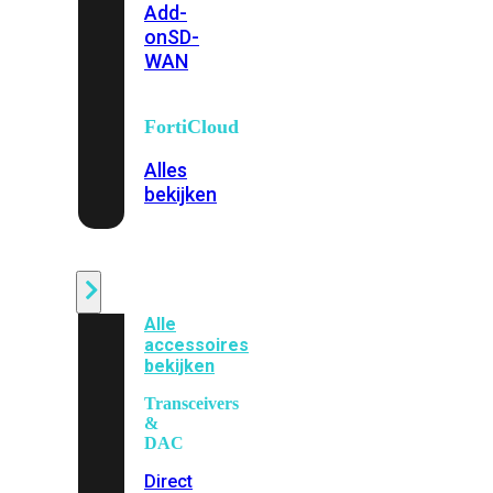
Add-
on
SD-
WAN
FortiCloud
Alles
bekijken
Accessoires
Alle
accessoires
bekijken
Transceivers
&
DAC
Direct