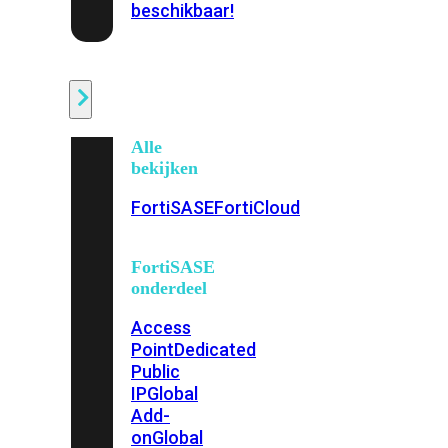
beschikbaar!
Cloud
Alle
bekijken
FortiSASE
FortiCloud
FortiSASE
onderdeel
Access
Point
Dedicated
Public
IP
Global
Add-
on
Global