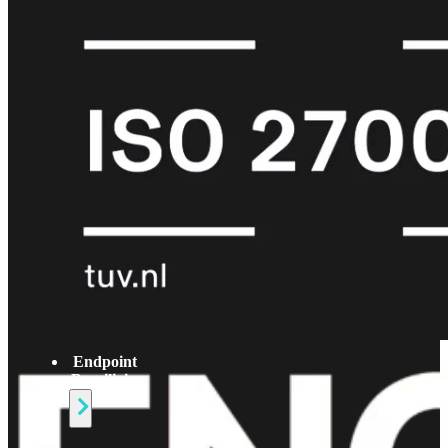
Protection
Enterprise
Protection
SOC
as
a
Service
Alles
bekijken
FortiCare
Security
Bundels
SOC
as
a
Service
Endpoint
Beveiliging