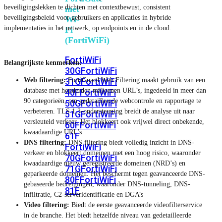
beveiligingslekken te dichten met contextbewust, consistent
met
beveiligingsbeleid voor gebruikers en applicaties in hybride
Wi-
implementaties in het netwerk, op endpoints en in de cloud.
Fi
(FortiWiFi)
FortiWiFi
Belangrijkste kenmerken:
30G
FortiWiFi
Web filtering:
FortiGuard Web Filtering maakt gebruik van een
31G
FortiWiFi
database met honderden miljoenen URL’s, ingedeeld in meer dan
40F
FortiWiFi
90 categorieën, om gedetailleerde webcontrole en rapportage te
50G
FortiWiFi
verbeteren. TLS 1.3-ondersteuning breidt de analyse uit naar
51G
FortiWiFi
versleuteld verkeer. Het blokkeert ook vrijwel direct onbekende,
60F
FortiWiFi
kwaadaardige URL’s
61F
DNS filtering:
DNS filtering biedt volledig inzicht in DNS-
FortiWiFi
verkeer en blokkeert domeinen met een hoog risico, waaronder
70G
FortiWiFi
kwaadaardige nieuw geregistreerde domeinen (NRD’s) en
71G
FortiWiFi
geparkeerde domeinen. Het beschermt tegen geavanceerde DNS-
80F
FortiWiFi
gebaseerde bedreigingen, waaronder DNS-tunneling, DNS-
81F
infiltratie, C2-serveridentificatie en DGA’s
Video filtering:
Biedt de eerste geavanceerde videofilterservice
in de branche. Het biedt hetzelfde niveau van gedetailleerde
Licentie