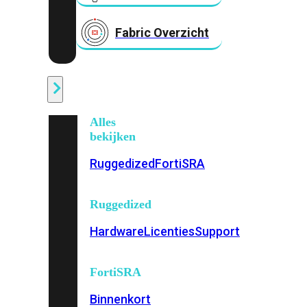
Fabric Overzicht
Industrieel
Alles
bekijken
Ruggedized
FortiSRA
Ruggedized
Hardware
Licenties
Support
FortiSRA
Binnenkort