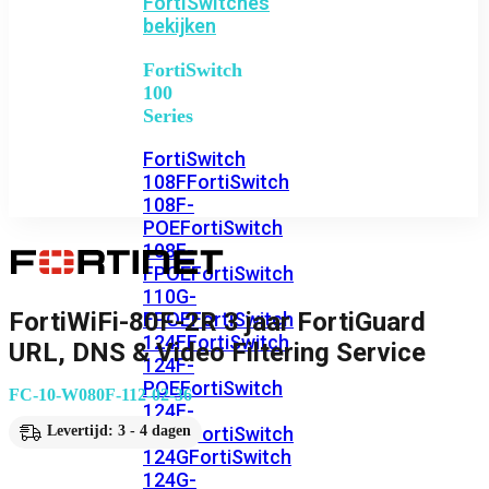
FortiSwitches
bekijken
FortiSwitch
100
Series
FortiSwitch
108F
FortiSwitch
108F-
POE
FortiSwitch
108F-
FPOE
FortiSwitch
110G-
FortiWiFi-80F-2R 3 jaar FortiGuard
FPOE
FortiSwitch
124F
FortiSwitch
URL, DNS & Video Filtering Service
124F-
POE
FortiSwitch
FC-10-W080F-112-02-36
124F-
FPOE
FortiSwitch
Levertijd: 3 - 4 dagen
124G
FortiSwitch
124G-