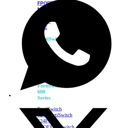
FPOE
FortiSwitch
M426E-
FPOE
FortiSwitchRugged
424F-
POE
FortiSwitch
500
Series
FortiSwitch
548D-
FPOE
FortiSwitch
600
Series
FortiSwitch
624F
FortiSwitch
624F-
FPOE
FortiSwitch