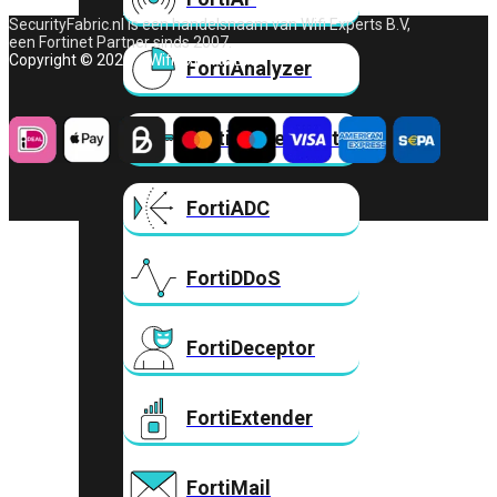
SecurityFabric.nl is een handelsnaam van Wifi Experts B.V,
een Fortinet Partner sinds 2007.
Copyright © 2026 – Wifi Experts B.V.
FortiAnalyzer
FortiAuthenticator
FortiADC
FortiDDoS
FortiDeceptor
FortiExtender
FortiMail