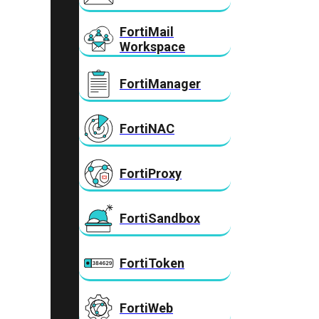
FortiMail
Workspace
FortiManager
FortiNAC
FortiProxy
FortiSandbox
FortiToken
FortiWeb