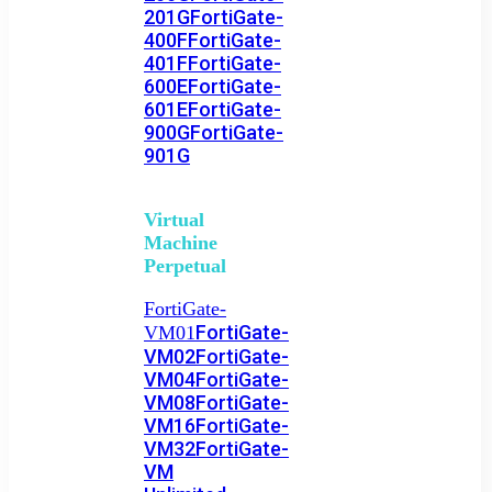
201G
FortiGate-
400F
FortiGate-
401F
FortiGate-
600E
FortiGate-
601E
FortiGate-
900G
FortiGate-
901G
Virtual
Machine
Perpetual
FortiGate-
FortiGate-
VM01
VM02
FortiGate-
VM04
FortiGate-
VM08
FortiGate-
VM16
FortiGate-
VM32
FortiGate-
VM