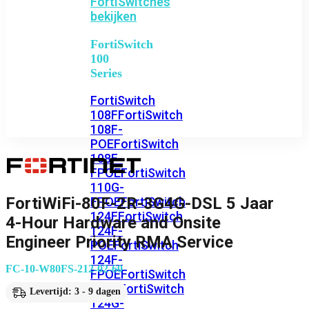
FortiSwitches
bekijken
FortiSwitch
100
Series
FortiSwitch
108F
FortiSwitch
108F-
POE
FortiSwitch
108F-
FPOE
FortiSwitch
110G-
FortiWiFi-80F-2R-3G4G-DSL 5 Jaar
FPOE
FortiSwitch
124F
FortiSwitch
4-Hour Hardware and Onsite
124F-
Engineer Priority RMA Service
POE
FortiSwitch
124F-
FC-10-W80FS-212-02-60
FPOE
FortiSwitch
124G
FortiSwitch
Levertijd: 3 - 9 dagen
124G-