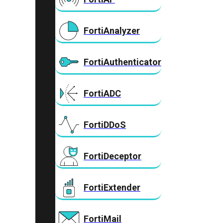
FortiAnalyzer
FortiAuthenticator
FortiADC
FortiDDoS
FortiDeceptor
FortiExtender
FortiMail