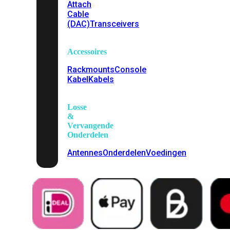
Attach
Cable
(DAC)
Transceivers
Accessoires
Rackmounts
Console
Kabel
Kabels
Losse
&
Vervangende
Onderdelen
Antennes
Onderdelen
Voedingen