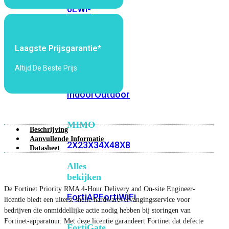
6E
Wi-
Fi
7
Laagste Prijsgarantie*
Wi-
Fi
Altijd De Beste Prijs
Omgeving
Indoor
Outdoor
MIMO
Beschrijving
Aanvullende Informatie
2X2
3X3
4X4
8X8
Datasheet
Alles
bekijken
De Fortinet Priority RMA 4-Hour Delivery and On-site Engineer-
FortiAP
FortiWiFi
licentie biedt een uiterst snelle hardwarevervangingsservice voor
bedrijven die onmiddellijke actie nodig hebben bij storingen van
Fortinet-apparatuur. Met deze licentie garandeert Fortinet dat defecte
FortiGate