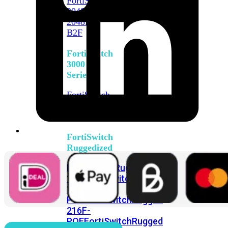
FortiSwitch
2048F
FortiSwitch
2048F-
B2F
FortiSwitch
3000
Series
FortiSwitch
3032E
FortiSwitch
3032G
FortiSwitch
Ruggedized
FortiSwitchRugged
108F
FortiSwitchRugged
112F-
POE
FortiSwitchRugged
216F-
POE
FortiSwitchRugged