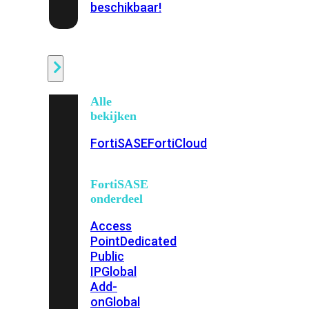
beschikbaar!
Cloud
Alle
bekijken
FortiSASE
FortiCloud
FortiSASE
onderdeel
Access
Point
Dedicated
Public
IP
Global
Add-
on
Global