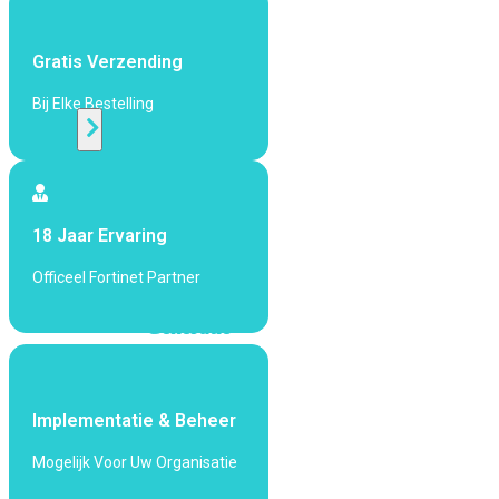
424F-
POE
Gratis Verzending
WiFi
Bij Elke Bestelling
Alle
Access
Points
18 Jaar Ervaring
bekijken
Officeel Fortinet Partner
Wi-
Fi
Generatie
Wi-
Fi
5
Wi-
Implementatie & Beheer
Fi
Mogelijk Voor Uw Organisatie
6
Wi-
Fi