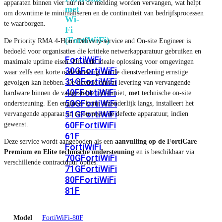
apparaten binnen vier uur na de melding worden vervangen, wat helpt
met
om downtime te minimaliseren en de continuïteit van bedrijfsprocessen
Wi-
te waarborgen.
Fi
(FortiWiFi)
De Priority RMA 4-Hour Delivery-service and On-site Engineer is
bedoeld voor organisaties die kritieke netwerkapparatuur gebruiken en
FortiWiFi
maximale uptime eisen. Dit is de ideale oplossing voor omgevingen
30G
FortiWiFi
waar zelfs een korte onderbreking van de dienstverlening ernstige
31G
FortiWiFi
gevolgen kan hebben. De licentie omvat levering van vervangende
40F
FortiWiFi
hardware binnen de vastgestelde tijdslimiet,
met
technische on-site
50G
FortiWiFi
ondersteuning. Een engineer komt afzonderlijk langs, installeert het
51G
FortiWiFi
vervangende apparaat en retourneert de defecte apparatuur, indien
60F
FortiWiFi
gewenst.
61F
Deze service wordt aangeboden als een
aanvulling op de FortiCare
FortiWiFi
Premium en Elite technische ondersteuning
en is beschikbaar via
70G
FortiWiFi
verschillende contractduur opties.
71G
FortiWiFi
80F
FortiWiFi
81F
Model
FortiWiFi-80F
Licentie