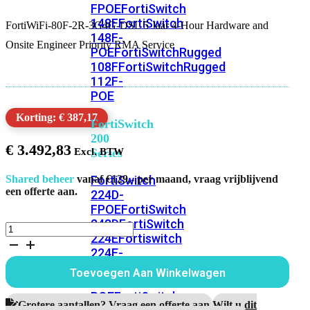
FPOE
FortiSwitch
148F
FortiSwitch
FortiWiFi-80F-2R-3G4G-DSL 5 Jaar 4-Hour Hardware and
148F-
Onsite Engineer Priority RMA Service
POE
FortiSwitchRugged
108F
FortiSwitchRugged
112F-
POE
Korting: € 387,17
FortiSwitch
200
€
3.492,83
Series
FortiSwitch
Shared beheer
vanaf €129,- per maand, vraag vrijblijvend
een offerte aan.
224D-
FPOE
FortiSwitch
248D
FortiSwitch
FortiWiFi-
224E
Fortiswitch
80F-
224E-
2R-
3G4G-
POE
FortiSwitch
Toevoegen Aan Winkelwagen
DSL
248E-
5
POE
FortiSwitch
Jaar
Grotere aantallen? Vraag een offerte aan.
Wilt u dit