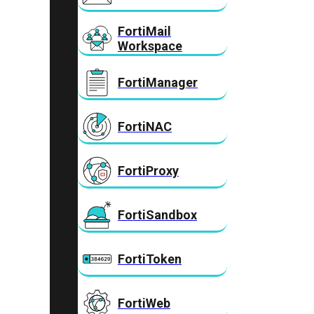
FortiMail
Workspace
FortiManager
FortiNAC
FortiProxy
FortiSandbox
FortiToken
FortiWeb