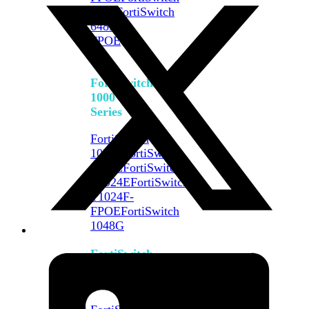
648F
FortiSwitch
648F-
FPOE
FortiSwitch
1000
Series
FortiSwitch
1024E
FortiSwitch
1048E
FortiSwitch
T1024E
FortiSwitch
T1024F-
FPOE
FortiSwitch
1048G
FortiSwitch
2000
Series