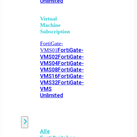
Unlimited
Virtual
Machine
Subscription
FortiGate-
FortiGate-
VMS01
VMS02
FortiGate-
VMS04
FortiGate-
VMS08
FortiGate-
VMS16
FortiGate-
VMS32
FortiGate-
VMS
Unlimited
Switch
Alle