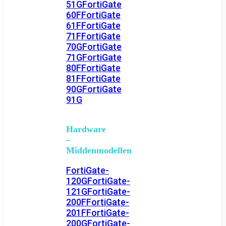
51G
FortiGate
60F
FortiGate
61F
FortiGate
71F
FortiGate
70G
FortiGate
71G
FortiGate
80F
FortiGate
81F
FortiGate
90G
FortiGate
91G
Hardware
–
Middenmodellen
FortiGate-
120G
FortiGate-
121G
FortiGate-
200F
FortiGate-
201F
FortiGate-
200G
FortiGate-