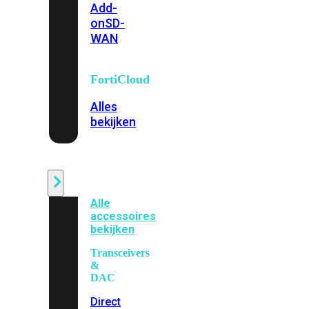
Add-
on
SD-
WAN
FortiCloud
Alles
bekijken
Accessoires
Alle
accessoires
bekijken
Transceivers
&
DAC
Direct