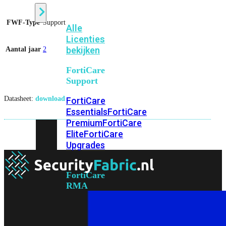
FWF-Type
Support
Alle
Licenties
bekijken
Aantal jaar
2
FortiCare
Support
Datasheet:
download
FortiCare
Essentials
FortiCare
Premium
FortiCare
Elite
FortiCare
Upgrades
FortiCare
RMA
FortiCare
1