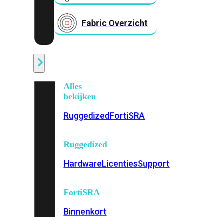
Fabric Overzicht
Industrieel
Alles
bekijken
Ruggedized
FortiSRA
Ruggedized
Hardware
Licenties
Support
FortiSRA
Binnenkort