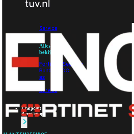
Protection
Enterprise
Protection
SOC
as
a
Service
Alles
bekijken
FortiCare
Security
Bundels
SOC
as
a
Service
Endpoint
Beveiliging