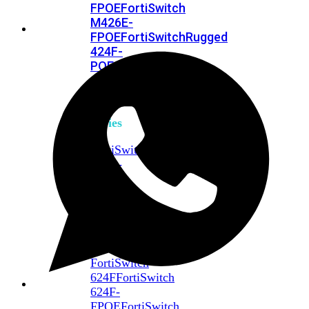
FPOE
FortiSwitch
M426E-
FPOE
FortiSwitchRugged
424F-
POE
FortiSwitch
500
Series
FortiSwitch
548D-
FPOE
FortiSwitch
600
Series
FortiSwitch
624F
FortiSwitch
624F-
FPOE
FortiSwitch