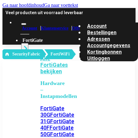
Ga naar hoofdinhoud
Ga naar voettekst
Veel producten uit voorraad leverbaar
Account
Account
Klantenservice
Offerte
Bestellingen
Adressen
FortiGate
Accountgegevens
Kortingbonnen
‎ SecurityFabric
FortiWiFi
Alle
Uitloggen
FortiGates
bekijken
Hardware
–
Instapmodellen
FortiGate
30G
FortiGate
31G
FortiGate
40F
FortiGate
50G
FortiGate