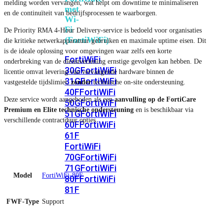
melding worden vervangen, wat helpt om downtime te minimaliseren
met
en de continuïteit van bedrijfsprocessen te waarborgen.
Wi-
Fi
De Priority RMA 4-Hour Delivery-service is bedoeld voor organisaties
(FortiWiFi)
die kritieke netwerkapparatuur gebruiken en maximale uptime eisen. Dit
is de ideale oplossing voor omgevingen waar zelfs een korte
FortiWiFi
onderbreking van de dienstverlening ernstige gevolgen kan hebben. De
30G
FortiWiFi
licentie omvat levering van vervangende hardware binnen de
31G
FortiWiFi
vastgestelde tijdslimiet,
zonder
technische on-site ondersteuning.
40F
FortiWiFi
Deze service wordt aangeboden als een
aanvulling op de FortiCare
50G
FortiWiFi
Premium en Elite technische ondersteuning
en is beschikbaar via
51G
FortiWiFi
verschillende contractduur opties.
60F
FortiWiFi
61F
FortiWiFi
70G
FortiWiFi
71G
FortiWiFi
Model
FortiWiFi-80F
80F
FortiWiFi
81F
FWF-Type
Support
Licentie