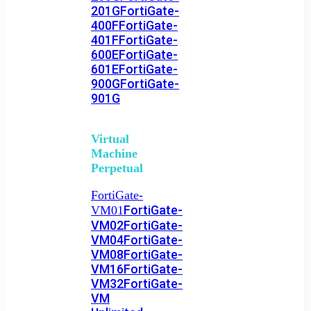
201G
FortiGate-
400F
FortiGate-
401F
FortiGate-
600E
FortiGate-
601E
FortiGate-
900G
FortiGate-
901G
Virtual
Machine
Perpetual
FortiGate-
FortiGate-
VM01
VM02
FortiGate-
VM04
FortiGate-
VM08
FortiGate-
VM16
FortiGate-
VM32
FortiGate-
VM