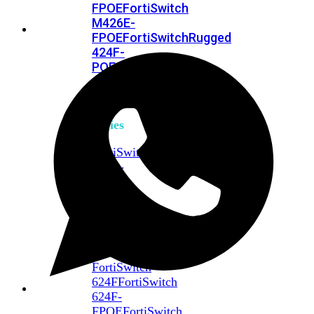
FPOE
FortiSwitch
M426E-
FPOE
FortiSwitchRugged
424F-
POE
FortiSwitch
500
Series
FortiSwitch
548D-
FPOE
FortiSwitch
600
Series
FortiSwitch
624F
FortiSwitch
624F-
FPOE
FortiSwitch