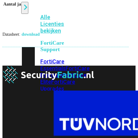
Aantal jaar
1
Alle
Licenties
bekijken
Datasheet:
download
FortiCare
Support
FortiCare
Essentials
FortiCare
Premium
FortiCare
Elite
FortiCare
Upgrades
FortiCare
RMA
FortiCare
1