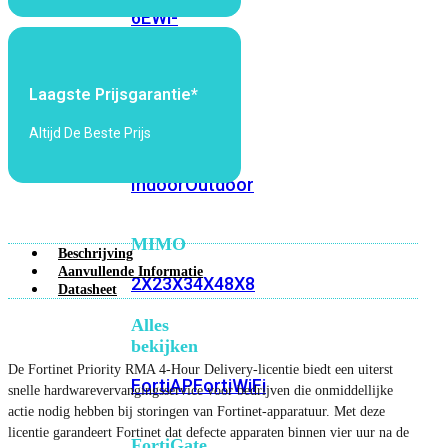
6E
Wi-
Fi
7
Laagste Prijsgarantie*
Wi-
Fi
Altijd De Beste Prijs
Omgeving
Indoor
Outdoor
MIMO
Beschrijving
Aanvullende Informatie
2X2
3X3
4X4
8X8
Datasheet
Alles
bekijken
De Fortinet Priority RMA 4-Hour Delivery-licentie biedt een uiterst
FortiAP
FortiWiFi
snelle hardwarevervangingsservice voor bedrijven die onmiddellijke
actie nodig hebben bij storingen van Fortinet-apparatuur. Met deze
licentie garandeert Fortinet dat defecte apparaten binnen vier uur na de
FortiGate