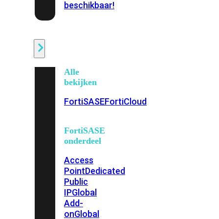
beschikbaar!
Cloud
Alle
bekijken
FortiSASE
FortiCloud
FortiSASE
onderdeel
Access
Point
Dedicated
Public
IP
Global
Add-
on
Global