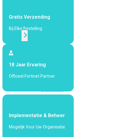
424F-
POE
Gratis Verzending
WiFi
Bij Elke Bestelling
Alle
Access
Points
18 Jaar Ervaring
bekijken
Officeel Fortinet Partner
Wi-
Fi
Generatie
Wi-
Fi
5
Wi-
Implementatie & Beheer
Fi
Mogelijk Voor Uw Organisatie
6
Wi-
Fi