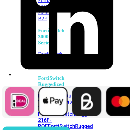
FortiSwitch
2048F
FortiSwitch
2048F-
B2F
FortiSwitch
3000
Series
FortiSwitch
3032E
FortiSwitch
3032G
FortiSwitch
Ruggedized
FortiSwitchRugged
108F
FortiSwitchRugged
112F-
POE
FortiSwitchRugged
216F-
POE
FortiSwitchRugged