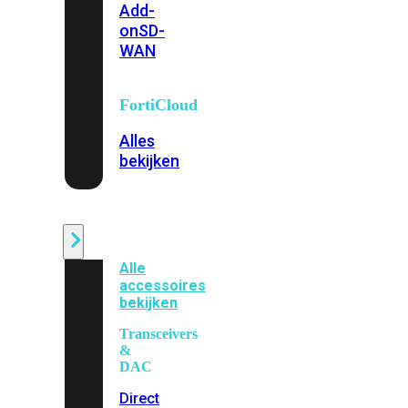
Add-
on
SD-
WAN
FortiCloud
Alles
bekijken
Accessoires
Alle
accessoires
bekijken
Transceivers
&
DAC
Direct