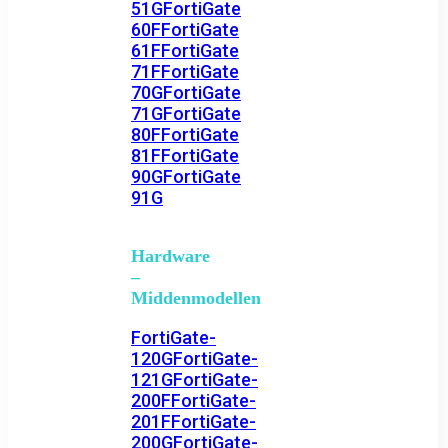
51G
FortiGate
60F
FortiGate
61F
FortiGate
71F
FortiGate
70G
FortiGate
71G
FortiGate
80F
FortiGate
81F
FortiGate
90G
FortiGate
91G
Hardware
–
Middenmodellen
FortiGate-
120G
FortiGate-
121G
FortiGate-
200F
FortiGate-
201F
FortiGate-
200G
FortiGate-