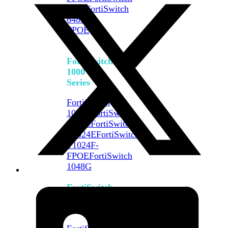
648F
FortiSwitch
648F-
FPOE
FortiSwitch
1000
Series
FortiSwitch
1024E
FortiSwitch
1048E
FortiSwitch
T1024E
FortiSwitch
T1024F-
FPOE
FortiSwitch
1048G
FortiSwitch
2000
Series