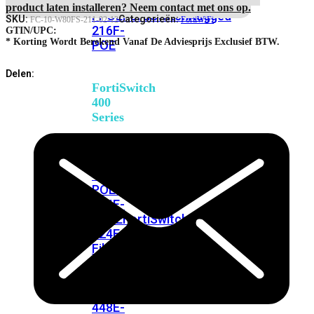
248E-
4-
product laten installeren? Neem contact met ons op.
FPOE
FortiSwitchRugged
Hour
SKU:
Categorieën:
FC-10-W80FS-211-02-12
FortiWiFi
216F-
Hardware
GTIN/UPC:
Delivery
* Korting Wordt Berekend Vanaf De Adviesprijs Exclusief BTW.
POE
Priority
RMA
Delen:
Service
FortiSwitch
aantal
400
Series
FortiSwitch
FortiSwitch
424E
424E-
POE
FortiSwitch
424E-
FPOE
FortiSwitch
424E-
Fiber
FortiSwitch
448E
FortiSwitch
448E-
POE
FortiSwitch
448E-