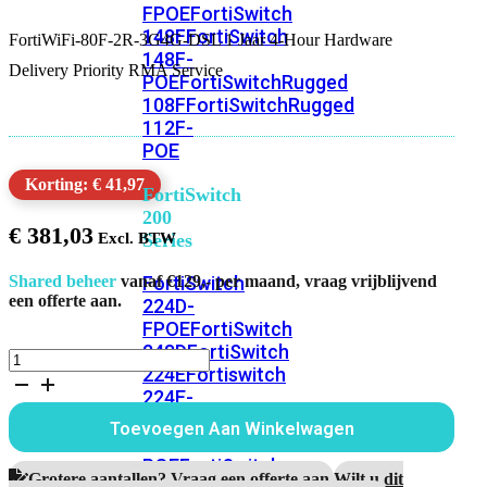
FPOE
FortiSwitch
148F
FortiSwitch
FortiWiFi-80F-2R-3G4G-DSL 1 Jaar 4-Hour Hardware
148F-
Delivery Priority RMA Service
POE
FortiSwitchRugged
108F
FortiSwitchRugged
112F-
POE
Korting: € 41,97
FortiSwitch
200
€
381,03
Series
FortiSwitch
Shared beheer
vanaf €129,- per maand, vraag vrijblijvend
een offerte aan.
224D-
FPOE
FortiSwitch
248D
FortiSwitch
FortiWiFi-
224E
Fortiswitch
80F-
224E-
2R-
3G4G-
POE
FortiSwitch
Toevoegen Aan Winkelwagen
DSL
248E-
1
POE
FortiSwitch
Jaar
Grotere aantallen? Vraag een offerte aan.
Wilt u dit