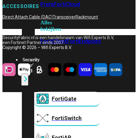
Prem
FortiCloud
ACCESSOIRES
Direct Attach Cable (DAC)
Transceiver
Rackmount
Alles
bekijken
SecurityFabric.nl is een handelsnaam van Wifi Experts B.V,
FortiClient
FortiEndpoint
een Fortinet Partner sinds 2007.
Copyright © 2026 – Wifi Experts B.V.
Security
Fabric
Producten
FortiGate
FortiSwitch
FortiAP