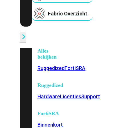
Fabric Overzicht
Industrieel
Alles
bekijken
Ruggedized
FortiSRA
Ruggedized
Hardware
Licenties
Support
FortiSRA
Binnenkort