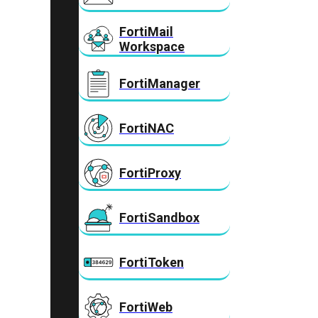
FortiMail
Workspace
FortiManager
FortiNAC
FortiProxy
FortiSandbox
FortiToken
FortiWeb