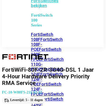
FortiSwitches
bekijken
FortiSwitch
100
Series
FortiSwitch
108F
FortiSwitch
108F-
POE
FortiSwitch
108F-
FPOE
FortiSwitch
110G-
FortiWiFi-80F-2R-3G4G-DSL 1 Jaar
FPOE
FortiSwitch
124F
FortiSwitch
4-Hour Hardware Delivery Priority
124F-
RMA Service
POE
FortiSwitch
124F-
FC-10-W80FS-211-02-12
FPOE
FortiSwitch
124G
FortiSwitch
Levertijd: 5 - 11 dagen
124G-