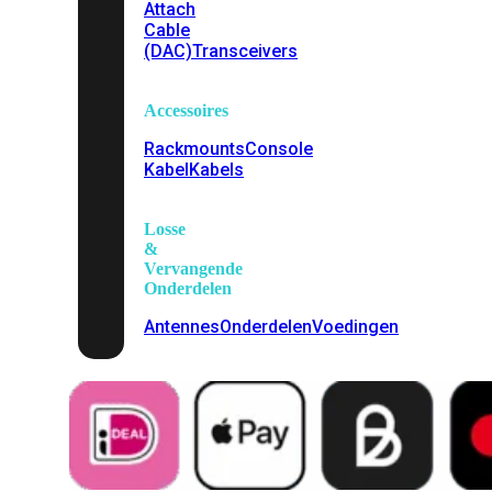
Attach
Cable
(DAC)
Transceivers
Accessoires
Rackmounts
Console
Kabel
Kabels
Losse
&
Vervangende
Onderdelen
Antennes
Onderdelen
Voedingen