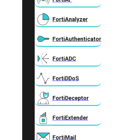
FortiAnalyzer
FortiAuthenticator
FortiADC
FortiDDoS
FortiDeceptor
FortiExtender
FortiMail