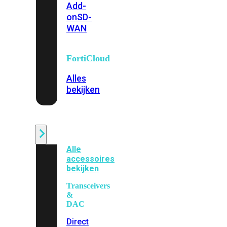
Add-
on
SD-
WAN
FortiCloud
Alles
bekijken
Accessoires
Alle
accessoires
bekijken
Transceivers
&
DAC
Direct