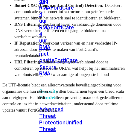
dag
Botnet C&C (Command and Control) Detection:
Detecteert
RMA
FortiCare
communicatie met botnet-infrastructuren om geïnfecteerde
4
systemen binnen het netwerk snel te identificeren en blokkeren.
uur
DNS Filtering:
Beschermt tegen kwaadaardige domeinen door
RMA
FortiCare
DNS-verzoeken te filteren en toegang te blokkeren naar
4
verdachte websites.
uur
IP Reputation:
Voorkomt verkeer van en naar verdachte IP-
RMA
adressen door gebruik te maken van FortiGuard’s
met
reputatiedatabase.
onsite
FortiCare
URL Filtering:
Beheert toegang tot webinhoud door te
Secure
controleren op risicovolle URL’s, wat helpt bij het minimaliseren
RMA
van blootstelling aan kwaadaardige of ongepaste inhoud.
De UTP-licentie biedt een allesomvattende beveiligingsoplossing voor
Security
organisaties die hun netwerken willen beschermen tegen een breed scala
Bundels
aan dreigingen. Het biedt niet alleen preventie, maar ook gedetailleerde
controle en inzicht in netwerkactiviteiten, ondersteund door realtime
Advanced
updates vanuit FortiGuard Labs.
Threat
Protection
Unified
Threat