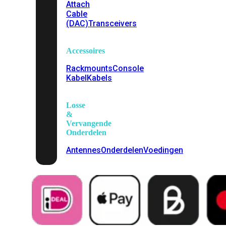
Attach
Cable
(DAC)
Transceivers
Accessoires
Rackmounts
Console
Kabel
Kabels
Losse
&
Vervangende
Onderdelen
Antennes
Onderdelen
Voedingen