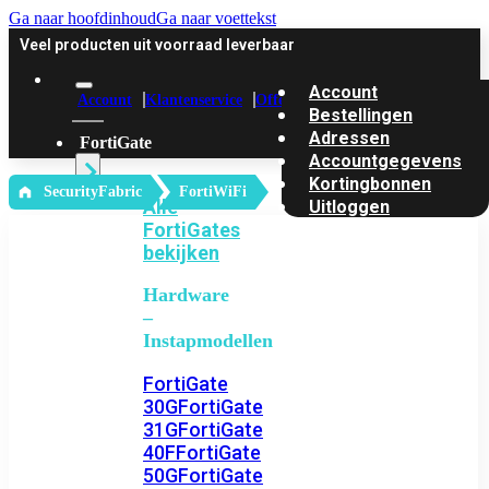
Ga naar hoofdinhoud
Ga naar voettekst
Veel producten uit voorraad leverbaar
Account
Account
Klantenservice
Offerte
Bestellingen
Adressen
FortiGate
Accountgegevens
Kortingbonnen
‎ SecurityFabric
FortiWiFi
Alle
Uitloggen
FortiGates
bekijken
Hardware
–
Instapmodellen
FortiGate
30G
FortiGate
31G
FortiGate
40F
FortiGate
50G
FortiGate