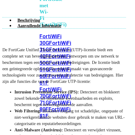
met
Wi-
Fi
Beschrijving
(FortiWiFi)
Aanvullende Informatie
FortiWiFi
30G
FortiWiFi
31G
FortiWiFi
De FortiGate Unified Threat Protection (UTP)-licentie biedt een
40F
FortiWiFi
complete set van beveiligingsdiensten, ontworpen om uw netwerk te
50G
FortiWiFi
beschermen tegen een breed scala aan bedreigingen. De licentie biedt
51G
FortiWiFi
een geïntegreerde oplossing die gebruik maakt van geavanceerde
technologieën voor zowel preventie als detectie van bedreigingen. Hier
60F
FortiWiFi
zijn alle functies die van de FortiGate UTP-licentie:
61F
FortiWiFi
Intrusion Prevention Service (IPS):
Detecteert en blokkeert
70G
FortiWiFi
zowel bekende als onbekende kwetsbaarheden en exploits,
71G
FortiWiFi
beschermt tegen netwerkgebaseerde aanvallen.
80F
FortiWiFi
Web Filtering:
Blokkeert toegang tot schadelijke, ongepaste of
81F
niet-werkgerelateerde websites door gebruik te maken van URL-
categorisatie en reputatiebeoordelingen.
Anti-Malware (Antivirus):
Detecteert en verwijdert virussen,
Licentie