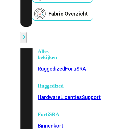
Fabric Overzicht
Industrieel
Alles
bekijken
Ruggedized
FortiSRA
Ruggedized
Hardware
Licenties
Support
FortiSRA
Binnenkort