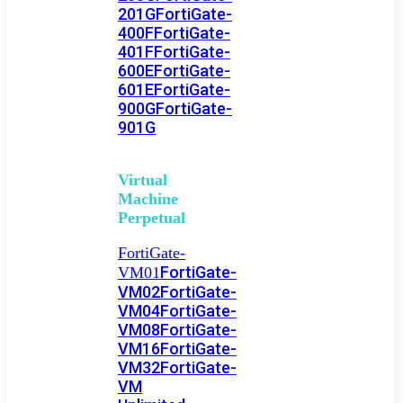
201G
FortiGate-
400F
FortiGate-
401F
FortiGate-
600E
FortiGate-
601E
FortiGate-
900G
FortiGate-
901G
Virtual
Machine
Perpetual
FortiGate-
FortiGate-
VM01
VM02
FortiGate-
VM04
FortiGate-
VM08
FortiGate-
VM16
FortiGate-
VM32
FortiGate-
VM