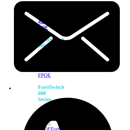
FPOE
FortiSwitch
M426E-
FPOE
FortiSwitchRugged
424F-
POE
FortiSwitch
500
Series
FortiSwitch
548D-
FPOE
FortiSwitch
600
Series
FortiSwitch
624F
FortiSwitch
624F-
FPOE
FortiSwitch