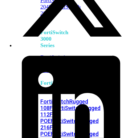
FortiSwitch
2048F
FortiSwitch
2048F-
B2F
FortiSwitch
3000
Series
FortiSwitch
3032E
FortiSwitch
3032G
FortiSwitch
Ruggedized
FortiSwitchRugged
108F
FortiSwitchRugged
112F-
POE
FortiSwitchRugged
216F-
POE
FortiSwitchRugged