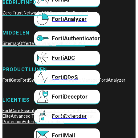
BEDRIJFINFO
Zero Trust Networks
Wifi Experts B.V.
Contact
FortiAnalyzer
MIDDELEN
FortiAuthenticator
Sitemap
Offerte Aanvragen
KvK: 27306093
FortiADC
PRODUCTLIJNEN
FortiDDoS
FortiGate
FortiSwitch
FortiAP
FortiWiFi
FortiManager
FortiAnalyzer
FortiDeceptor
LICENTIES
FortiCare Essentials
FortiCare Premium
FortiCare
FortiExtender
Elite
Advanced Threat Protection
Unified Threat
Protection
Enterprise Protection
FortiMail