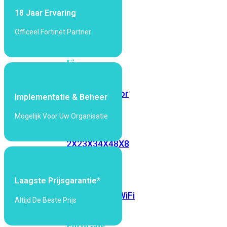
6E
Wi-
18 Jaar Ervaring
Fi
7
Officeel Fortinet Partner
Wi-
Fi
Omgeving
Indoor
Outdoor
Implementatie & Beheer
Mogelijk Voor Uw Organisatie
MIMO
2X2
3X3
4X4
8X8
Alles
bekijken
Laagste Prijsgarantie*
FortiAP
FortiWiFi
Altijd De Beste Prijs
FortiGate