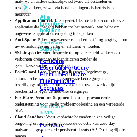
malware en andere schadelijke software uit bestanden en
netwerkverkeer, zowel via handtekeningen als heuristische
methoden.
Alle
Application Control:
Biedt gedetailleerde beleidscontrole over
Licenties
applicaties die toegang hebben tot het netwerk, wat helpt om
bekijken
ongewenste applicaties en gedrag te beperken.
Anti-Spam:
Filtert ongewenste e-mail en phishing-pogingen om
FortiCare
uw e-mailomgeving veilig en efficiënt te houden.
Support
SSL-inspectie:
Voert inspectie uit op versleuteld verkeer om
verborgen dreigingen te identificeren zonder de
FortiCare
gebruikerservaring te beïnvloeden.
Essentials
FortiCare
FortiGuard Labs Threat Intelligence:
Regelmatige,
Premium
FortiCare
automatische updates van de nieuwste bedreigingen en
Elite
FortiCare
beveiligingsinformatie om te zorgen dat uw netwerk altijd
Upgrades
beschermd is tegen de nieuwste dreigingen.
FortiCare Premium Support:
Inclusief geavanceerde
ondersteuning voor snelle probleemoplossing en een verbeterde
FortiCare
SLA.
RMA
Cloud Sandbox:
Voert verdachte bestanden in een veilige
omgeving uit om gedrag gebaseerde detectie van zero-day
FortiCare
malware en geavanceerde persistent threats (APT’s) mogelijk te
1
maken.