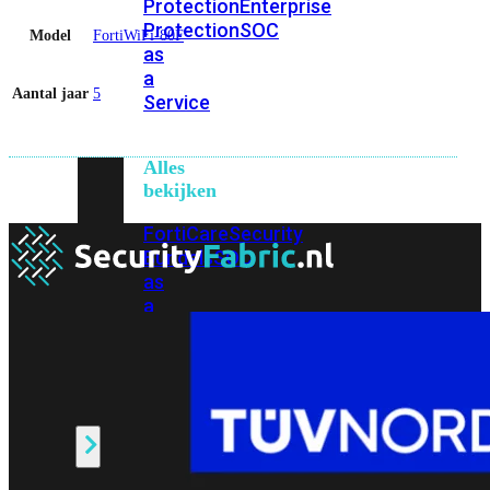
Protection
Enterprise
Protection
SOC
Model
FortiWiFi-80F
as
a
Aantal jaar
5
Service
Alles
bekijken
FortiCare
Security
Bundels
SOC
as
a
Service
Endpoint
Beveiliging