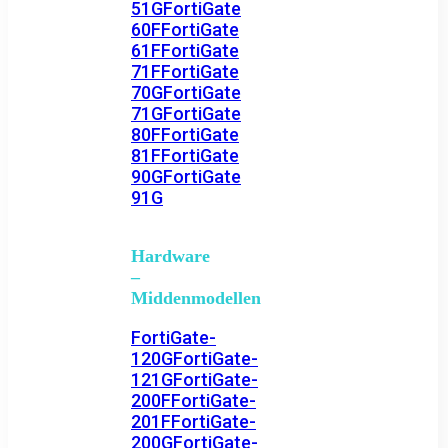
51G
FortiGate
60F
FortiGate
61F
FortiGate
71F
FortiGate
70G
FortiGate
71G
FortiGate
80F
FortiGate
81F
FortiGate
90G
FortiGate
91G
Hardware
–
Middenmodellen
FortiGate-
120G
FortiGate-
121G
FortiGate-
200F
FortiGate-
201F
FortiGate-
200G
FortiGate-