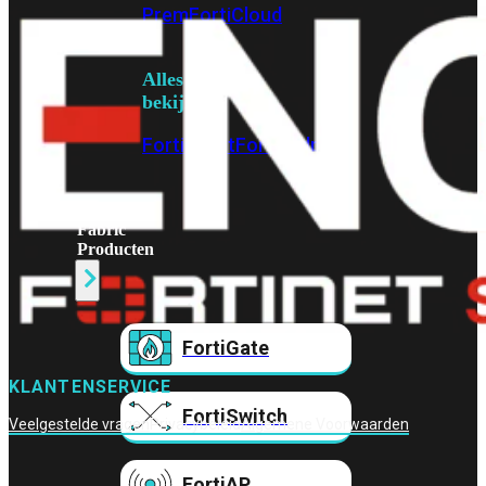
Prem
FortiCloud
Alles
bekijken
FortiClient
FortiEndpoint
Security
Fabric
Producten
FortiGate
KLANTENSERVICE
FortiSwitch
Veelgestelde vragen
Privacybeleid
Algemene Voorwaarden
FortiAP