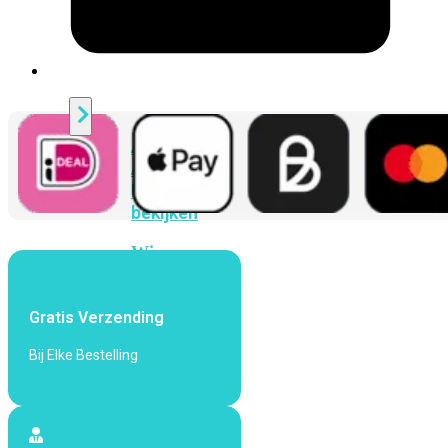
424F-
POE
WiFi
Alle
Access
Points
bekijken
Wi-
Fi
Generatie
Gratis Verzending
Wi-
Fi
Bij Elke Bestelling
5
Wi-
Fi
6
Wi-
Fi