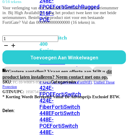
248E-
0/16 tekens
FPOE
FortiSwitchRugged
Voor verlenging van een bestaande FortiGate: voer het serienummer
216F-
in. Bij High Availability: voeg het product twee keer toe met beide
serienummers. Bestelt u dit product niet voor een bestaande
POE
FortiGate? Vul dan 0000000000000000 (16 tekens) in.
FortiSwitch
FortiWiFi-
80F-
400
2R-
Series
3G4G-
Toevoegen Aan Winkelwagen
DSL
FortiSwitch
5
FortiSwitch
424E
jaar
Grotere aantallen? Vraag een offerte aan.
Wilt u dit
424E-
Unified
product laten installeren? Neem contact met ons op.
POE
FortiSwitch
Threat
SKU:
Categorieën:
FC-10-W80FS-950-02-60
FortiWiFi
,
Unified Threat
Protection
424E-
Protection
aantal
GTIN/UPC:
195875415797
FPOE
FortiSwitch
* Korting Wordt Berekend Vanaf De Adviesprijs Exclusief BTW.
424E-
Fiber
FortiSwitch
Delen:
448E
FortiSwitch
448E-
POE
FortiSwitch
448E-