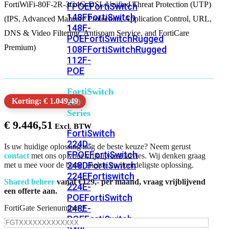
FortiWiFi-80F-2R-3G4G-DSL Unified Threat Protection (UTP)
FPOE
FortiSwitch
148F
FortiSwitch
(IPS, Advanced Malware Protection, Application Control, URL,
148F-
DNS & Video Filtering, Antispam Service, and FortiCare
POE
FortiSwitchRugged
Premium)
108F
FortiSwitchRugged
112F-
POE
FortiSwitch
Korting: € 1.049,49
200
Series
€
9.446,51
FortiSwitch
224D-
Is uw huidige oplossing nog de beste keuze? Neem gerust
FPOE
FortiSwitch
contact
met ons op voor vrijblijvend advies. Wij denken graag
248D
FortiSwitch
met u mee voor de beste, snelste en voordeligste oplossing.
224E
Fortiswitch
Shared beheer
vanaf €129,- per maand, vraag vrijblijvend
224E-
een offerte aan.
POE
FortiSwitch
248E-
FortiGate Serienummer
*
POE
FortiSwitch