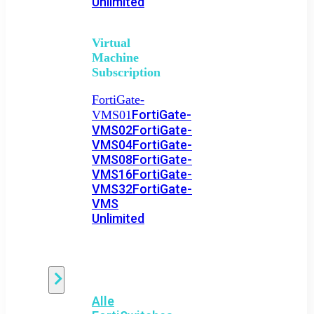
Unlimited
Virtual
Machine
Subscription
FortiGate-
FortiGate-
VMS01
VMS02
FortiGate-
VMS04
FortiGate-
VMS08
FortiGate-
VMS16
FortiGate-
VMS32
FortiGate-
VMS
Unlimited
Switch
Alle