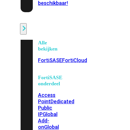
beschikbaar!
Cloud
Alle
bekijken
FortiSASE
FortiCloud
FortiSASE
onderdeel
Access
Point
Dedicated
Public
IP
Global
Add-
on
Global