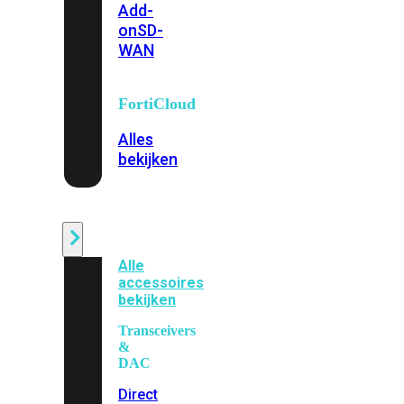
Add-
on
SD-
WAN
FortiCloud
Alles
bekijken
Accessoires
Alle
accessoires
bekijken
Transceivers
&
DAC
Direct