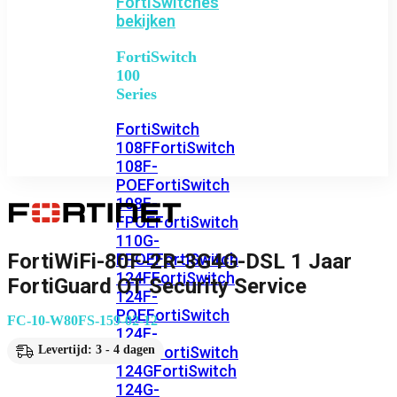
FortiSwitches
bekijken
FortiSwitch
100
Series
FortiSwitch
108F
FortiSwitch
108F-
POE
FortiSwitch
108F-
FPOE
FortiSwitch
110G-
FortiWiFi-80F-2R-3G4G-DSL 1 Jaar
FPOE
FortiSwitch
124F
FortiSwitch
FortiGuard OT Security Service
124F-
POE
FortiSwitch
FC-10-W80FS-159-02-12
124F-
FPOE
FortiSwitch
Levertijd: 3 - 4 dagen
124G
FortiSwitch
124G-