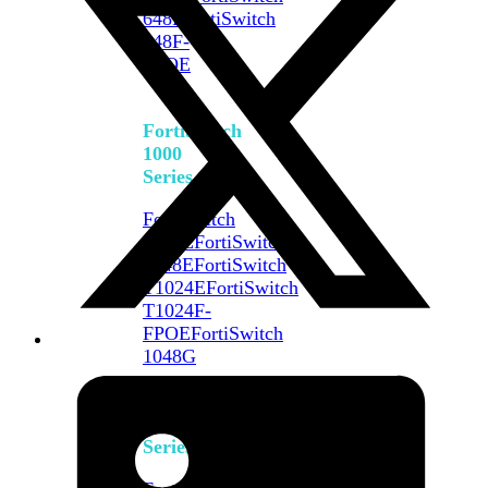
648F
FortiSwitch
648F-
FPOE
FortiSwitch
1000
Series
FortiSwitch
1024E
FortiSwitch
1048E
FortiSwitch
T1024E
FortiSwitch
T1024F-
FPOE
FortiSwitch
1048G
FortiSwitch
2000
Series