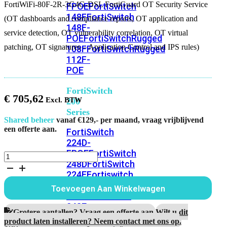
FortiWiFi-80F-2R-3G4G-DSL FortiGuard OT Security Service
FPOE
FortiSwitch
148F
FortiSwitch
(OT dashboards and compliance reports, OT application and
148F-
service detection, OT vulnerability correlation, OT virtual
POE
FortiSwitchRugged
patching, OT signatures – Application Control and IPS rules)
108F
FortiSwitchRugged
112F-
POE
FortiSwitch
€
705,62
200
Series
Shared beheer
vanaf €129,- per maand, vraag vrijblijvend
een offerte aan.
FortiSwitch
224D-
FPOE
FortiSwitch
FortiWiFi-
248D
FortiSwitch
80F-
224E
Fortiswitch
2R-
3G4G-
224E-
Toevoegen Aan Winkelwagen
DSL
POE
FortiSwitch
1
248E-
Jaar
Grotere aantallen? Vraag een offerte aan.
Wilt u dit
POE
FortiSwitch
FortiGuard
product laten installeren? Neem contact met ons op.