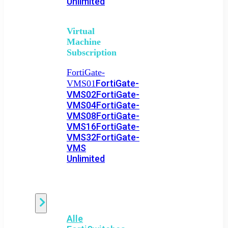
Unlimited
Virtual
Machine
Subscription
FortiGate-
FortiGate-
VMS01
VMS02
FortiGate-
VMS04
FortiGate-
VMS08
FortiGate-
VMS16
FortiGate-
VMS32
FortiGate-
VMS
Unlimited
Switch
Alle