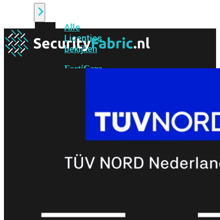
Alle
Licenties
bekijken
FortiCare
Support
FortiCare
Essentials
FortiCare
Premium
FortiCare
Elite
FortiCare
Upgrades
FortiCare
RMA
FortiCare
1