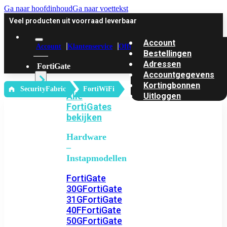
Ga naar hoofdinhoud
Ga naar voettekst
Veel producten uit voorraad leverbaar
Account
Account
Klantenservice
Offerte
Bestellingen
Adressen
FortiGate
Accountgegevens
Kortingbonnen
‎ SecurityFabric
FortiWiFi
Alle
Uitloggen
FortiGates
bekijken
Hardware
–
Instapmodellen
FortiGate
30G
FortiGate
31G
FortiGate
40F
FortiGate
50G
FortiGate