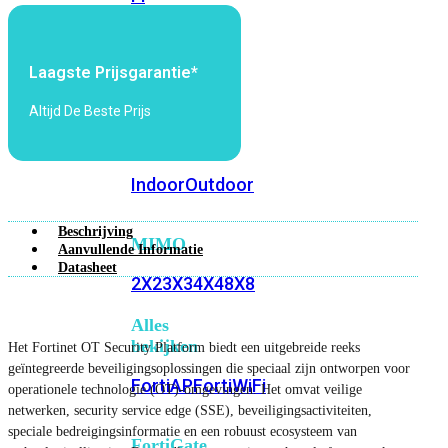
6E
Wi-
Fi
7
Laagste Prijsgarantie*
Wi-
Altijd De Beste Prijs
Fi
Omgeving
Indoor
Outdoor
Beschrijving
MIMO
Aanvullende Informatie
Datasheet
2X2
3X3
4X4
8X8
Alles
bekijken
Het Fortinet OT Security Platform biedt een uitgebreide reeks
geïntegreerde beveiligingsoplossingen die speciaal zijn ontworpen voor
FortiAP
FortiWiFi
operationele technologie (OT)-omgevingen. Het omvat veilige
netwerken, security service edge (SSE), beveiligingsactiviteiten,
speciale bedreigingsinformatie en een robuust ecosysteem van
FortiGate