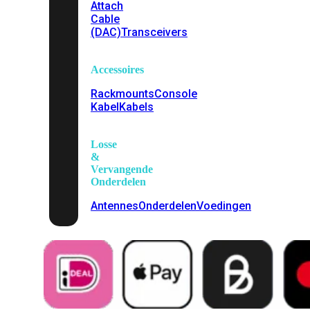
Attach
Cable
(DAC)
Transceivers
Accessoires
Rackmounts
Console
Kabel
Kabels
Losse
&
Vervangende
Onderdelen
Antennes
Onderdelen
Voedingen