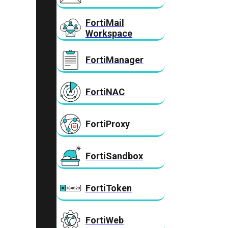
FortiMail
Workspace
FortiManager
FortiNAC
FortiProxy
FortiSandbox
FortiToken
FortiWeb