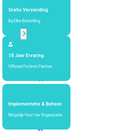
424F-
POE
Gratis Verzending
Bij Elke Bestelling
WiFi
Alle
Access
18 Jaar Ervaring
Points
bekijken
Officeel Fortinet Partner
Wi-
Fi
Generatie
Wi-
Fi
Implementatie & Beheer
5
Wi-
Mogelijk Voor Uw Organisatie
Fi
6
Wi-
Fi