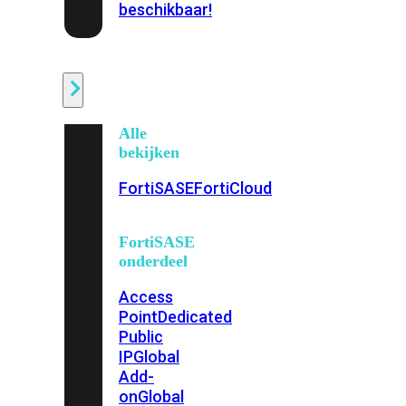
beschikbaar!
Cloud
Alle
bekijken
FortiSASE
FortiCloud
FortiSASE
onderdeel
Access
Point
Dedicated
Public
IP
Global
Add-
on
Global