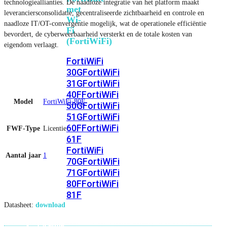
technologieallianties. De naadloze integratie van het platform maakt
met
leveranciersconsolidatie, gecentraliseerde zichtbaarheid en controle en
Wi-
naadloze IT/OT-convergentie mogelijk, wat de operationele efficiëntie
Fi
bevordert, de cyberweerbaarheid versterkt en de totale kosten van
(FortiWiFi)
eigendom verlaagt.
FortiWiFi
30G
FortiWiFi
31G
FortiWiFi
40F
FortiWiFi
Model
FortiWiFi-80F
50G
FortiWiFi
51G
FortiWiFi
60F
FortiWiFi
FWF-Type
Licentie
61F
FortiWiFi
Aantal jaar
1
70G
FortiWiFi
71G
FortiWiFi
80F
FortiWiFi
81F
Datasheet:
download
Licentie