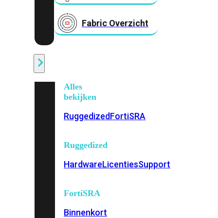
Fabric Overzicht
Industrieel
Alles
bekijken
Ruggedized
FortiSRA
Ruggedized
Hardware
Licenties
Support
FortiSRA
Binnenkort