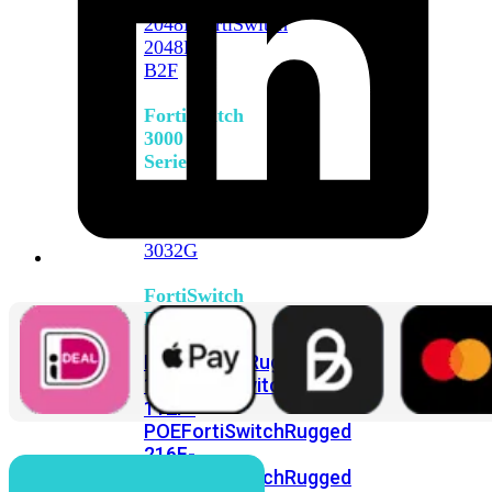
FortiSwitch
2048F
FortiSwitch
2048F-
B2F
FortiSwitch
3000
Series
FortiSwitch
3032E
FortiSwitch
3032G
FortiSwitch
Ruggedized
FortiSwitchRugged
108F
FortiSwitchRugged
112F-
POE
FortiSwitchRugged
216F-
POE
FortiSwitchRugged