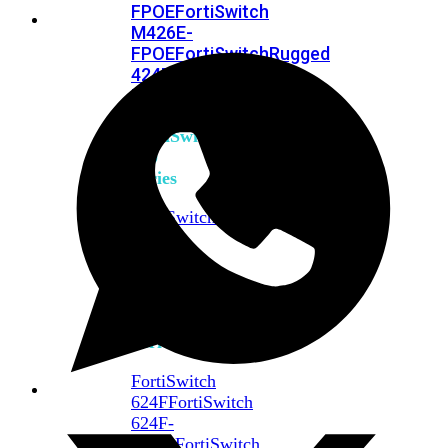
FPOE
FortiSwitch
M426E-
FPOE
FortiSwitchRugged
424F-
POE
FortiSwitch
500
Series
FortiSwitch
548D-
FPOE
FortiSwitch
600
Series
FortiSwitch
624F
FortiSwitch
624F-
FPOE
FortiSwitch