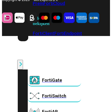
Prem
FortiCloud
Alles
bekijken
FortiClient
FortiEndpoint
Security
Fabric
Producten
FortiGate
FortiSwitch
FortiAP