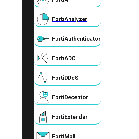
FortiAnalyzer
FortiAuthenticator
FortiADC
FortiDDoS
FortiDeceptor
FortiExtender
FortiMail