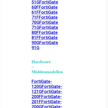
51G
FortiGate
60F
FortiGate
61F
FortiGate
71F
FortiGate
70G
FortiGate
71G
FortiGate
80F
FortiGate
81F
FortiGate
90G
FortiGate
91G
Hardware
–
Middenmodellen
FortiGate-
120G
FortiGate-
121G
FortiGate-
200F
FortiGate-
201F
FortiGate-
200G
FortiGate-