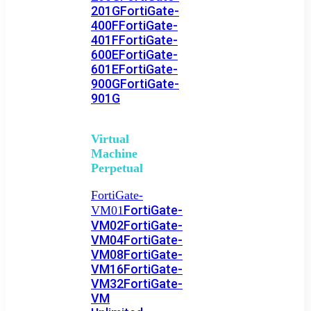
201G
FortiGate-
400F
FortiGate-
401F
FortiGate-
600E
FortiGate-
601E
FortiGate-
900G
FortiGate-
901G
Virtual
Machine
Perpetual
FortiGate-
FortiGate-
VM01
VM02
FortiGate-
VM04
FortiGate-
VM08
FortiGate-
VM16
FortiGate-
VM32
FortiGate-
VM