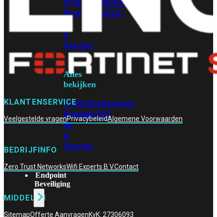
Protection
Enterprise
Protection
SOC
as
a
Service
Alles
bekijken
KLANTENSERVICE
FortiCare
Security
Bundels
SOC
Veelgestelde vragen
Privacybeleid
Algemene Voorwaarden
as
a
Service
BEDRIJFINFO
Zero Trust Networks
Wifi Experts B.V.
Contact
Endpoint
Beveiliging
MIDDELEN
Sitemap
Offerte Aanvragen
KvK: 27306093