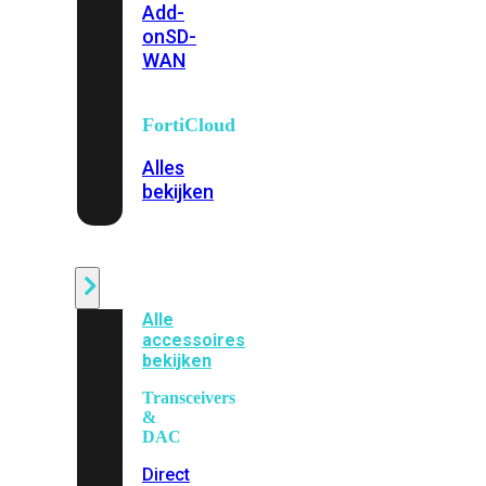
Add-
on
SD-
WAN
FortiCloud
Alles
bekijken
Accessoires
Alle
accessoires
bekijken
Transceivers
&
DAC
Direct