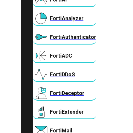
FortiAnalyzer
FortiAuthenticator
FortiADC
FortiDDoS
FortiDeceptor
FortiExtender
FortiMail