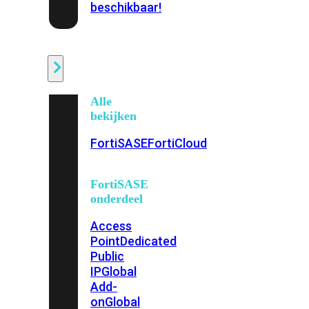
beschikbaar!
Cloud
Alle
bekijken
FortiSASE
FortiCloud
FortiSASE
onderdeel
Access
Point
Dedicated
Public
IP
Global
Add-
on
Global