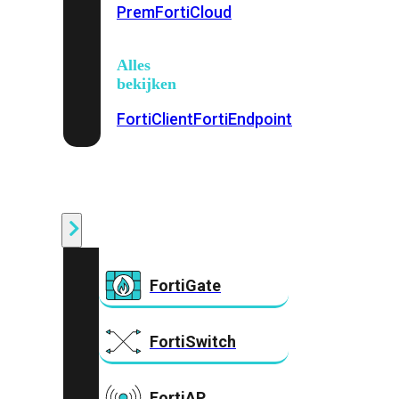
Prem
FortiCloud
Alles
bekijken
FortiClient
FortiEndpoint
Security
Fabric
Producten
FortiGate
FortiSwitch
FortiAP