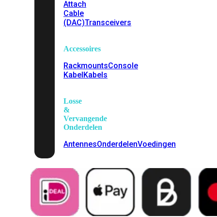
Attach
Cable
(DAC)
Transceivers
Accessoires
Rackmounts
Console
Kabel
Kabels
Losse
&
Vervangende
Onderdelen
Antennes
Onderdelen
Voedingen