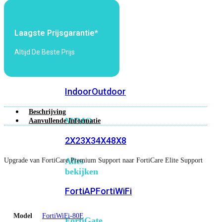
6E
Wi-
Fi
7
Laagste Prijsgarantie*
Wi-
Altijd De Beste Prijs
Fi
Omgeving
Indoor
Outdoor
Beschrijving
MIMO
Aanvullende Informatie
2X2
3X3
4X4
8X8
Alles
Upgrade van FortiCare Premium Support naar FortiCare Elite Support
bekijken
FortiAP
FortiWiFi
Model
FortiWiFi-80F
FortiGate