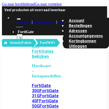
Ga naar hoofdinhoud
Ga naar voettekst
Veel producten uit voorraad leverbaar
Account
Account
Klantenservice
Offerte
Bestellingen
Adressen
FortiGate
Accountgegevens
Kortingbonnen
‎ SecurityFabric
FortiWiFi
Alle
Uitloggen
FortiGates
bekijken
Hardware
–
Instapmodellen
FortiGate
30G
FortiGate
31G
FortiGate
40F
FortiGate
50G
FortiGate