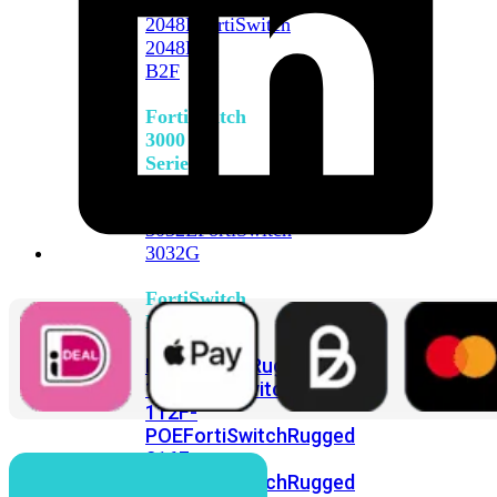
FortiSwitch
2048F
FortiSwitch
2048F-
B2F
FortiSwitch
3000
Series
FortiSwitch
3032E
FortiSwitch
3032G
FortiSwitch
Ruggedized
FortiSwitchRugged
108F
FortiSwitchRugged
112F-
POE
FortiSwitchRugged
216F-
POE
FortiSwitchRugged