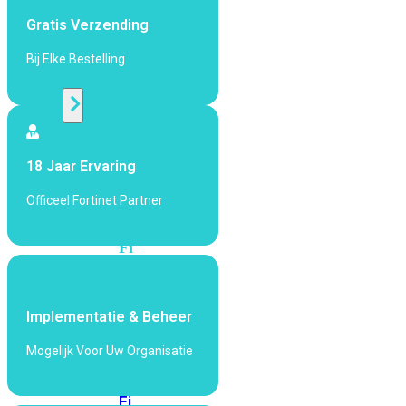
424F-
Gratis Verzending
POE
Bij Elke Bestelling
WiFi
Alle
Access
18 Jaar Ervaring
Points
bekijken
Officeel Fortinet Partner
Wi-
Fi
Generatie
Wi-
Implementatie & Beheer
Fi
5
Wi-
Mogelijk Voor Uw Organisatie
Fi
6
Wi-
Fi