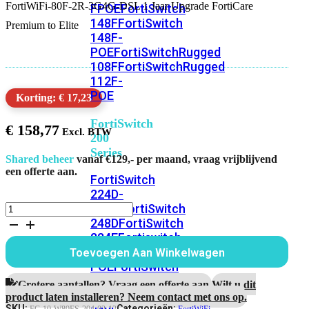
FortiWiFi-80F-2R-3G4G-DSL 1 Jaar Upgrade FortiCare
FPOE
FortiSwitch
148F
FortiSwitch
Premium to Elite
148F-
POE
FortiSwitchRugged
108F
FortiSwitchRugged
112F-
POE
Korting: € 17,23
FortiSwitch
€
158,77
200
Series
Shared beheer
vanaf €129,- per maand, vraag vrijblijvend
een offerte aan.
FortiSwitch
224D-
FPOE
FortiSwitch
FortiWiFi-
80F-
248D
FortiSwitch
2R-
224E
Fortiswitch
3G4G-
224E-
Toevoegen Aan Winkelwagen
DSL
POE
FortiSwitch
1
248E-
Jaar
Grotere aantallen? Vraag een offerte aan.
Wilt u dit
POE
FortiSwitch
Upgrade
product laten installeren? Neem contact met ons op.
FortiCare
SKU:
Categorieën: