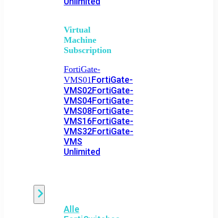
Unlimited
Virtual
Machine
Subscription
FortiGate-
FortiGate-
VMS01
VMS02
FortiGate-
VMS04
FortiGate-
VMS08
FortiGate-
VMS16
FortiGate-
VMS32
FortiGate-
VMS
Unlimited
Switch
Alle