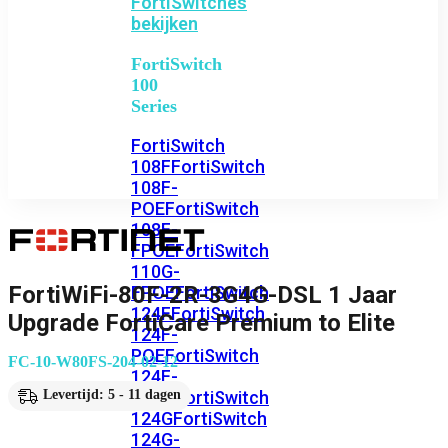
FortiSwitches
bekijken
FortiSwitch
100
Series
FortiSwitch
108F
FortiSwitch
108F-
POE
FortiSwitch
108F-
FPOE
FortiSwitch
110G-
FortiWiFi-80F-2R-3G4G-DSL 1 Jaar
FPOE
FortiSwitch
124F
FortiSwitch
Upgrade FortiCare Premium to Elite
124F-
POE
FortiSwitch
FC-10-W80FS-204-02-12
124F-
FPOE
FortiSwitch
Levertijd: 5 - 11 dagen
124G
FortiSwitch
124G-