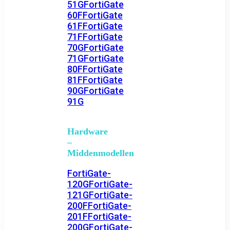
51G
FortiGate
60F
FortiGate
61F
FortiGate
71F
FortiGate
70G
FortiGate
71G
FortiGate
80F
FortiGate
81F
FortiGate
90G
FortiGate
91G
Hardware
–
Middenmodellen
FortiGate-
120G
FortiGate-
121G
FortiGate-
200F
FortiGate-
201F
FortiGate-
200G
FortiGate-