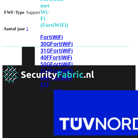
met
Wi-
FWF-Type
Support
Fi
(FortiWiFi)
Aantal jaar
1
FortiWiFi
30G
FortiWiFi
31G
FortiWiFi
40F
FortiWiFi
50G
FortiWiFi
51G
FortiWiFi
60F
FortiWiFi
61F
FortiWiFi
70G
FortiWiFi
71G
FortiWiFi
80F
FortiWiFi
81F
Licentie