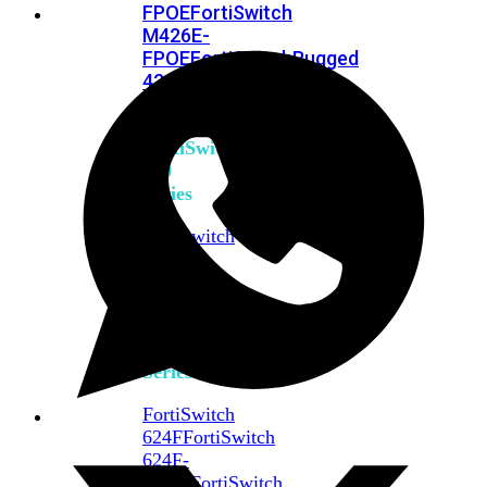
FPOE
FortiSwitch
M426E-
FPOE
FortiSwitchRugged
424F-
POE
FortiSwitch
500
Series
FortiSwitch
548D-
FPOE
FortiSwitch
600
Series
FortiSwitch
624F
FortiSwitch
624F-
FPOE
FortiSwitch