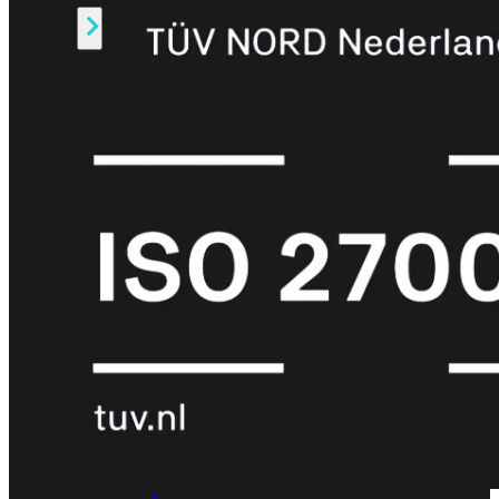
Alle
Licenties
bekijken
FortiCare
Support
FortiCare
Essentials
FortiCare
Premium
FortiCare
Elite
FortiCare
Upgrades
FortiCare
RMA
FortiCare
1