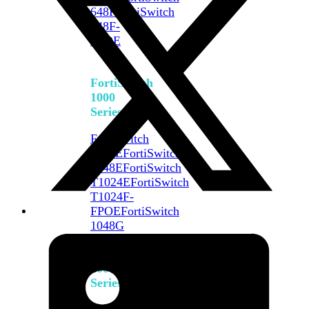
648F
FortiSwitch
648F-
FPOE
FortiSwitch
1000
Series
FortiSwitch
1024E
FortiSwitch
1048E
FortiSwitch
T1024E
FortiSwitch
T1024F-
FPOE
FortiSwitch
1048G
FortiSwitch
2000
Series