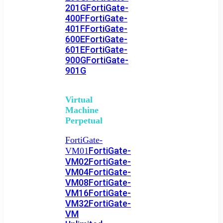
201G
FortiGate-
400F
FortiGate-
401F
FortiGate-
600E
FortiGate-
601E
FortiGate-
900G
FortiGate-
901G
Virtual
Machine
Perpetual
FortiGate-
FortiGate-
VM01
VM02
FortiGate-
VM04
FortiGate-
VM08
FortiGate-
VM16
FortiGate-
VM32
FortiGate-
VM