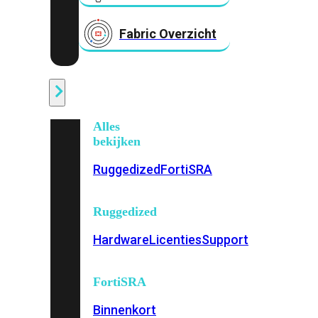
Fabric Overzicht
Industrieel
Alles
bekijken
Ruggedized
FortiSRA
Ruggedized
Hardware
Licenties
Support
FortiSRA
Binnenkort