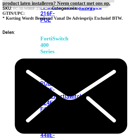
248E-
Hardware
product laten installeren? Neem contact met ons op.
FPOE
FortiSwitchRugged
Delivery
SKU:
Categorieën:
FC-10-W080F-211-02-36
FortiWiFi
216F-
Priority
GTIN/UPC:
RMA
* Korting Wordt Berekend Vanaf De Adviesprijs Exclusief BTW.
POE
Service
aantal
Delen:
FortiSwitch
400
Series
FortiSwitch
FortiSwitch
424E
424E-
POE
FortiSwitch
424E-
FPOE
FortiSwitch
424E-
Fiber
FortiSwitch
448E
FortiSwitch
448E-
POE
FortiSwitch
448E-