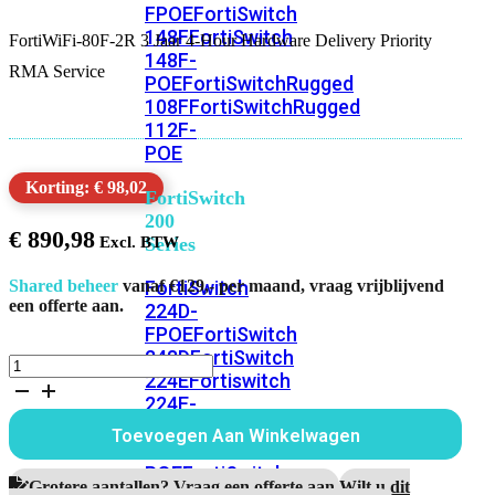
FPOE
FortiSwitch
148F
FortiSwitch
FortiWiFi-80F-2R 3 Jaar 4-Hour Hardware Delivery Priority
148F-
RMA Service
POE
FortiSwitchRugged
108F
FortiSwitchRugged
112F-
POE
Korting: € 98,02
FortiSwitch
200
€
890,98
Series
FortiSwitch
Shared beheer
vanaf €129,- per maand, vraag vrijblijvend
een offerte aan.
224D-
FPOE
FortiSwitch
248D
FortiSwitch
FortiWiFi-
224E
Fortiswitch
80F-
224E-
2R
3
POE
FortiSwitch
Toevoegen Aan Winkelwagen
Jaar
248E-
4-
POE
FortiSwitch
Hour
Grotere aantallen? Vraag een offerte aan.
Wilt u dit