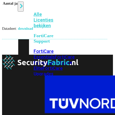
Aantal jaar
3
Alle
Licenties
bekijken
Datasheet:
download
FortiCare
Support
FortiCare
Essentials
FortiCare
Premium
FortiCare
Elite
FortiCare
Upgrades
FortiCare
RMA
FortiCare
1