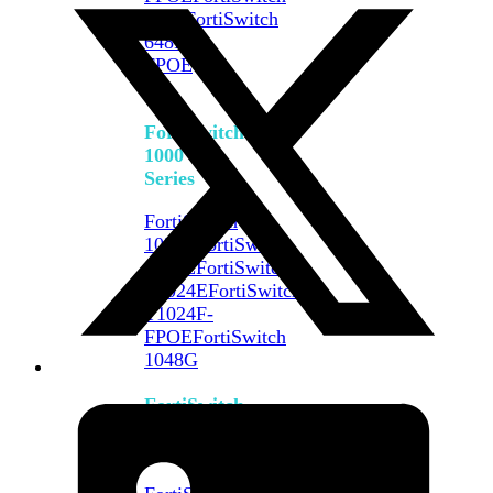
648F
FortiSwitch
648F-
FPOE
FortiSwitch
1000
Series
FortiSwitch
1024E
FortiSwitch
1048E
FortiSwitch
T1024E
FortiSwitch
T1024F-
FPOE
FortiSwitch
1048G
FortiSwitch
2000
Series