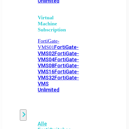
Unlimited
Virtual
Machine
Subscription
FortiGate-
FortiGate-
VMS01
VMS02
FortiGate-
VMS04
FortiGate-
VMS08
FortiGate-
VMS16
FortiGate-
VMS32
FortiGate-
VMS
Unlimited
Switch
Alle