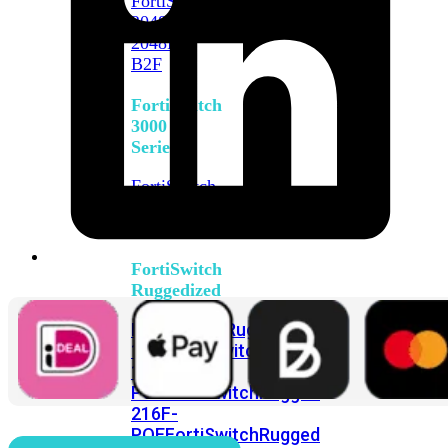
FortiSwitch
2048F
FortiSwitch
2048F-
B2F
FortiSwitch
3000
Series
FortiSwitch
3032E
FortiSwitch
3032G
FortiSwitch
Ruggedized
FortiSwitchRugged
108F
FortiSwitchRugged
112F-
POE
FortiSwitchRugged
216F-
POE
FortiSwitchRugged