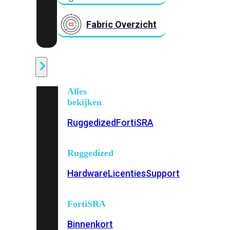
Fabric Overzicht
Industrieel
Alles
bekijken
Ruggedized
FortiSRA
Ruggedized
Hardware
Licenties
Support
FortiSRA
Binnenkort