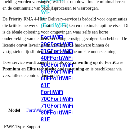
melding worden vervangen, wat helpt om downtime te minimaliseren
met
en de continuïteit van bedrijfsprocessen te waarborgen.
Wi-
Fi
De Priority RMA 4-Hour Delivery-service is bedoeld voor organisaties
(FortiWiFi)
die kritieke netwerkapparatuur gebruiken en maximale uptime eisen. Dit
is de ideale oplossing voor omgevingen waar zelfs een korte
FortiWiFi
onderbreking van de dienstverlening ernstige gevolgen kan hebben. De
30G
FortiWiFi
licentie omvat levering van vervangende hardware binnen de
31G
FortiWiFi
vastgestelde tijdslimiet,
zonder
technische on-site ondersteuning.
40F
FortiWiFi
Deze service wordt aangeboden als een
aanvulling op de FortiCare
50G
FortiWiFi
Premium en Elite technische ondersteuning
en is beschikbaar via
51G
FortiWiFi
verschillende contractduur opties.
60F
FortiWiFi
61F
FortiWiFi
70G
FortiWiFi
71G
FortiWiFi
Model
FortiWiFi-80F
80F
FortiWiFi
81F
FWF-Type
Support
Licentie