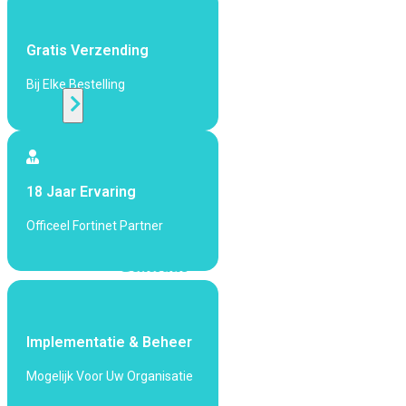
424F-
POE
Gratis Verzending
WiFi
Bij Elke Bestelling
Alle
Access
Points
18 Jaar Ervaring
bekijken
Officeel Fortinet Partner
Wi-
Fi
Generatie
Wi-
Fi
5
Wi-
Implementatie & Beheer
Fi
Mogelijk Voor Uw Organisatie
6
Wi-
Fi