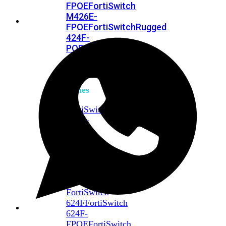
FPOE
FortiSwitch
M426E-
FPOE
FortiSwitchRugged
424F-
POE
FortiSwitch
500
Series
FortiSwitch
548D-
FPOE
FortiSwitch
600
Series
FortiSwitch
624F
FortiSwitch
624F-
FPOE
FortiSwitch