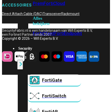
Prem
FortiCloud
ACCESSOIRES
Direct Attach Cable (DAC)
Transceiver
Rackmount
Alles
bekijken
SecurityFabric.nl is een handelsnaam van Wifi Experts B.V,
FortiClient
FortiEndpoint
een Fortinet Partner sinds 2007.
Copyright © 2026 – Wifi Experts B.V.
Security
Fabric
Producten
FortiGate
FortiSwitch
FortiAP