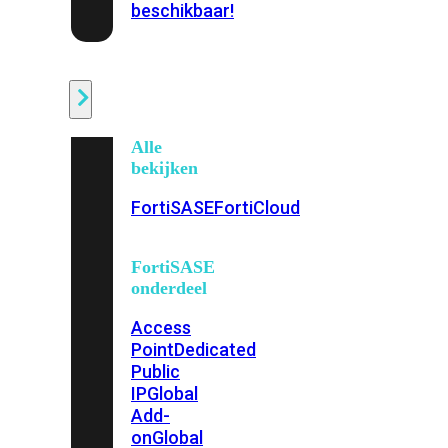
beschikbaar!
Cloud
Alle
bekijken
FortiSASE
FortiCloud
FortiSASE
onderdeel
Access
Point
Dedicated
Public
IP
Global
Add-
on
Global