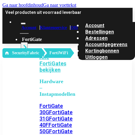
Ga naar hoofdinhoud
Ga naar voettekst
Veel producten uit voorraad leverbaar
Account
Account
Klantenservice
Offerte
Bestellingen
Adressen
FortiGate
Accountgegevens
Kortingbonnen
‎ SecurityFabric
FortiWiFi
Alle
Uitloggen
FortiGates
bekijken
Hardware
–
Instapmodellen
FortiGate
30G
FortiGate
31G
FortiGate
40F
FortiGate
50G
FortiGate