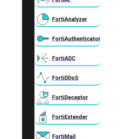
FortiAnalyzer
FortiAuthenticator
FortiADC
FortiDDoS
FortiDeceptor
FortiExtender
FortiMail