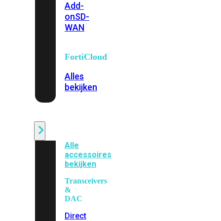
Add-
on
SD-
WAN
FortiCloud
Alles
bekijken
Accessoires
Alle
accessoires
bekijken
Transceivers
&
DAC
Direct