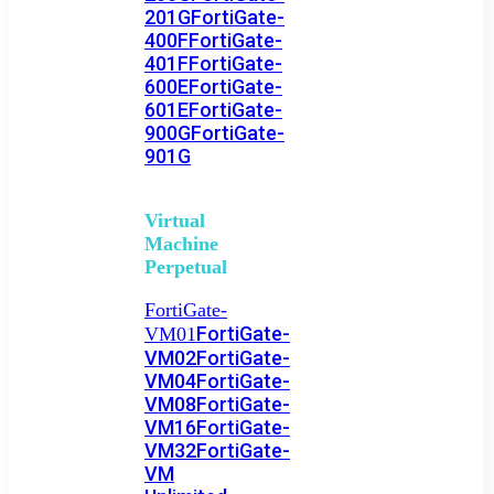
201G
FortiGate-
400F
FortiGate-
401F
FortiGate-
600E
FortiGate-
601E
FortiGate-
900G
FortiGate-
901G
Virtual
Machine
Perpetual
FortiGate-
FortiGate-
VM01
VM02
FortiGate-
VM04
FortiGate-
VM08
FortiGate-
VM16
FortiGate-
VM32
FortiGate-
VM