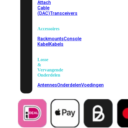
Attach
Cable
(DAC)
Transceivers
Accessoires
Rackmounts
Console
Kabel
Kabels
Losse
&
Vervangende
Onderdelen
Antennes
Onderdelen
Voedingen