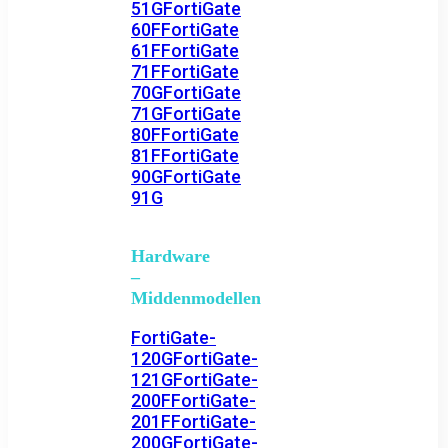
51G
FortiGate
60F
FortiGate
61F
FortiGate
71F
FortiGate
70G
FortiGate
71G
FortiGate
80F
FortiGate
81F
FortiGate
90G
FortiGate
91G
Hardware
–
Middenmodellen
FortiGate-
120G
FortiGate-
121G
FortiGate-
200F
FortiGate-
201F
FortiGate-
200G
FortiGate-