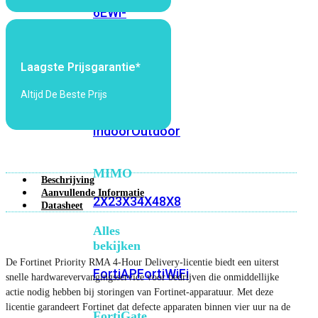
6E
Wi-
Fi
7
Laagste Prijsgarantie*
Wi-
Fi
Altijd De Beste Prijs
Omgeving
Indoor
Outdoor
MIMO
Beschrijving
Aanvullende Informatie
2X2
3X3
4X4
8X8
Datasheet
Alles
bekijken
De Fortinet Priority RMA 4-Hour Delivery-licentie biedt een uiterst
FortiAP
FortiWiFi
snelle hardwarevervangingsservice voor bedrijven die onmiddellijke
actie nodig hebben bij storingen van Fortinet-apparatuur. Met deze
licentie garandeert Fortinet dat defecte apparaten binnen vier uur na de
FortiGate