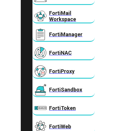
FortiMail
Workspace
FortiManager
FortiNAC
FortiProxy
FortiSandbox
FortiToken
FortiWeb