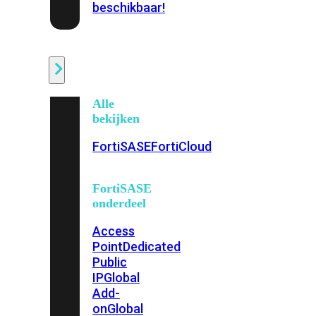
beschikbaar!
Cloud
Alle
bekijken
FortiSASE
FortiCloud
FortiSASE
onderdeel
Access
Point
Dedicated
Public
IP
Global
Add-
on
Global