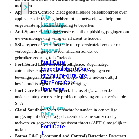
methoden.
Application Control:
Biedt gedetailleerde beleidscontrole over
Alle
applicaties die toegang hebben tot het netwerk, wat helpt om
Licenties
ongewenste applicaties en gedrag te beperken.
bekijken
Anti-Spam:
Filtert ongewenste e-mail en phishing-pogingen om
uw e-mailomgeving veilig en efficiënt te houden.
FortiCare
SSL-inspectie:
Voert inspectie uit op versleuteld verkeer om
Support
verborgen dreigingen te identificeren zonder de
gebruikerservaring te beïnvloeden.
FortiCare
FortiGuard Labs Threat Intelligence:
Regelmatige,
Essentials
FortiCare
automatische updates van de nieuwste bedreigingen en
Premium
FortiCare
beveiligingsinformatie om te zorgen dat uw netwerk altijd
Elite
FortiCare
beschermd is tegen de nieuwste dreigingen.
Upgrades
FortiCare Premium Support:
Inclusief geavanceerde
ondersteuning voor snelle probleemoplossing en een verbeterde
SLA.
FortiCare
Cloud Sandbox:
Voert verdachte bestanden in een veilige
RMA
omgeving uit om gedrag gebaseerde detectie van zero-day
malware en geavanceerde persistent threats (APT’s) mogelijk te
FortiCare
maken.
1
Botnet C&C (Command and Control) Detection:
Detecteert