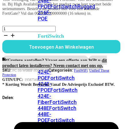
248E-
in. Bij High Availability: voeg het product twee keer toe met beide
FPOE
FortiSwitchRugged
serienummers. Bestelt u dit product niet voor een bestaande
216F-
FortiGate? Vul dan 0000000000000000 (16 tekens) in.
POE
FortiWiFi-
80F-
FortiSwitch
2R
400
5
Toevoegen Aan Winkelwagen
Series
jaar
Unified
FortiSwitch
Threat
Grotere aantallen? Vraag een offerte aan.
Wilt u dit
Protection
FortiSwitch
424E
product laten installeren? Neem contact met ons op.
aantal
SKU:
Categorieën:
FC-10-W080F-950-02-60
FortiWiFi
,
Unified Threat
424E-
Protection
POE
FortiSwitch
GTIN/UPC:
195875415704
424E-
* Korting Wordt Berekend Vanaf De Adviesprijs Exclusief BTW.
FPOE
FortiSwitch
424E-
Delen:
Fiber
FortiSwitch
448E
FortiSwitch
448E-
POE
FortiSwitch
448E-