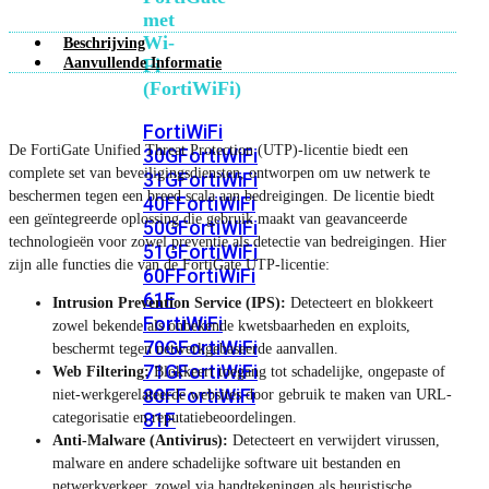
met
Wi-
Beschrijving
Aanvullende Informatie
Fi
(FortiWiFi)
FortiWiFi
De FortiGate Unified Threat Protection (UTP)-licentie biedt een
30G
FortiWiFi
complete set van beveiligingsdiensten, ontworpen om uw netwerk te
31G
FortiWiFi
beschermen tegen een breed scala aan bedreigingen. De licentie biedt
40F
FortiWiFi
een geïntegreerde oplossing die gebruik maakt van geavanceerde
50G
FortiWiFi
technologieën voor zowel preventie als detectie van bedreigingen. Hier
51G
FortiWiFi
zijn alle functies die van de FortiGate UTP-licentie:
60F
FortiWiFi
61F
Intrusion Prevention Service (IPS):
Detecteert en blokkeert
FortiWiFi
zowel bekende als onbekende kwetsbaarheden en exploits,
70G
FortiWiFi
beschermt tegen netwerkgebaseerde aanvallen.
71G
FortiWiFi
Web Filtering:
Blokkeert toegang tot schadelijke, ongepaste of
80F
FortiWiFi
niet-werkgerelateerde websites door gebruik te maken van URL-
81F
categorisatie en reputatiebeoordelingen.
Anti-Malware (Antivirus):
Detecteert en verwijdert virussen,
malware en andere schadelijke software uit bestanden en
Licentie
netwerkverkeer, zowel via handtekeningen als heuristische