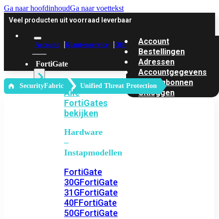
Ga naar hoofdinhoud
Ga naar voettekst
Veel producten uit voorraad leverbaar
Account
Account
Klantenservice
Offerte
Bestellingen
Adressen
FortiGate
Accountgegevens
Kortingbonnen
‎ SecurityFabric
Unified Threat Protection
Alle
Uitloggen
FortiGates
bekijken
Hardware
–
Instapmodellen
FortiGate
30G
FortiGate
31G
FortiGate
40F
FortiGate
50G
FortiGate