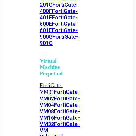
201G
FortiGate-
400F
FortiGate-
401F
FortiGate-
600E
FortiGate-
601E
FortiGate-
900G
FortiGate-
901G
Virtual
Machine
Perpetual
FortiGate-
FortiGate-
VM01
VM02
FortiGate-
VM04
FortiGate-
VM08
FortiGate-
VM16
FortiGate-
VM32
FortiGate-
VM