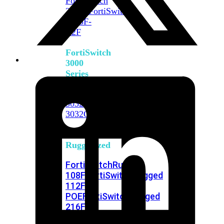
FortiSwitch
2048F
FortiSwitch
2048F-
B2F
FortiSwitch
3000
Series
FortiSwitch
3032E
FortiSwitch
3032G
FortiSwitch
Ruggedized
FortiSwitchRugged
108F
FortiSwitchRugged
112F-
POE
FortiSwitchRugged
216F-
POE
FortiSwitchRugged