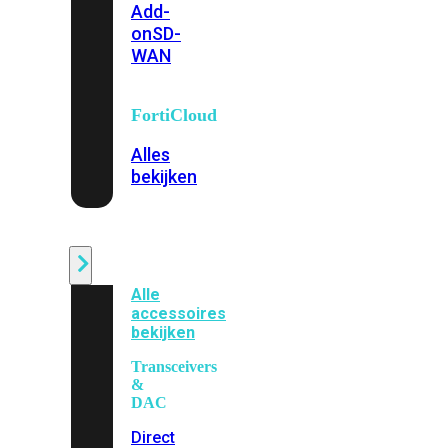
Add-
on
SD-
WAN
FortiCloud
Alles
bekijken
Accessoires
Alle
accessoires
bekijken
Transceivers
&
DAC
Direct