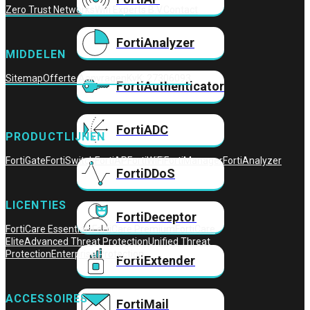
Zero Trust Networks
Wifi Experts B.V.
Contact
FortiAnalyzer
MIDDELEN
Sitemap
Offerte Aanvragen
KvK: 27306093
FortiAuthenticator
FortiADC
PRODUCTLIJNEN
FortiGate
FortiSwitch
FortiAP
FortiWiFi
FortiManager
FortiAnalyzer
FortiDDoS
LICENTIES
FortiDeceptor
FortiCare Essentials
FortiCare Premium
FortiCare
Elite
Advanced Threat Protection
Unified Threat
Protection
Enterprise Protection
FortiExtender
ACCESSOIRES
FortiMail