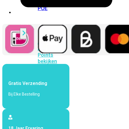
424F-
POE
WiFi
Alle
Access
Points
bekijken
Wi-
Fi
Gratis Verzending
Generatie
Bij Elke Bestelling
Wi-
Fi
5
Wi-
Fi
6
Wi-
Fi
18 Jaar Ervaring