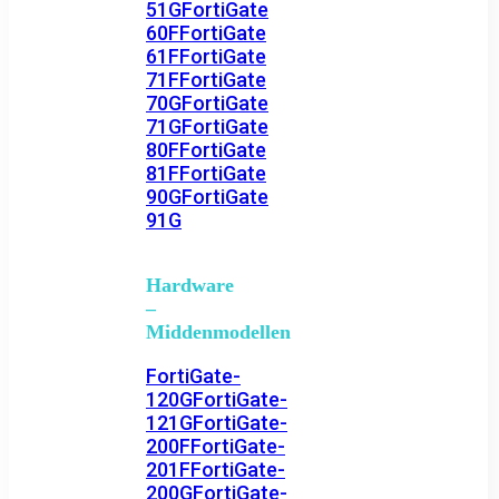
51G
FortiGate
60F
FortiGate
61F
FortiGate
71F
FortiGate
70G
FortiGate
71G
FortiGate
80F
FortiGate
81F
FortiGate
90G
FortiGate
91G
Hardware
–
Middenmodellen
FortiGate-
120G
FortiGate-
121G
FortiGate-
200F
FortiGate-
201F
FortiGate-
200G
FortiGate-