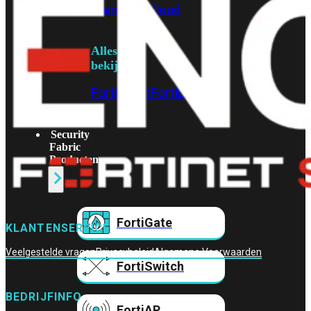
Prem
FortiCloud
Alles
bekijken
FortiClient
FortiEndpoint
Security
Fabric
Producten
FortiGate
KLANTENSERVICE
Veelgestelde vragen
Privacybeleid
Algemene Voorwaarden
FortiSwitch
BEDRIJFINFO
FortiAP