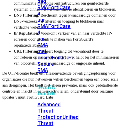
dag
communicatie met botnet-infrastructuren om geïnfecteerde
RMA
FortiCare
systemen binnen het netwerk snel te identificeren en blokkeren.
4
DNS Filtering:
Beschermt tegen kwaadaardige domeinen door
uur
DNS-verzoeken te filteren en toegang te blokkeren naar
RMA
FortiCare
verdachte websites.
4
IP Reputation:
Voorkomt verkeer van en naar verdachte IP-
uur
adressen door gebruik te maken van FortiGuard’s
RMA
reputatiedatabase.
met
URL Filtering:
Beheert toegang tot webinhoud door te
onsite
FortiCare
controleren op risicovolle URL’s, wat helpt bij het minimaliseren
Secure
van blootstelling aan kwaadaardige of ongepaste inhoud.
RMA
De UTP-licentie biedt een allesomvattende beveiligingsoplossing voor
organisaties die hun netwerken willen beschermen tegen een breed scala
aan dreigingen. Het biedt niet alleen preventie, maar ook gedetailleerde
Security
controle en inzicht in netwerkactiviteiten, ondersteund door realtime
Bundels
updates vanuit FortiGuard Labs.
Advanced
Threat
Protection
Unified
Threat