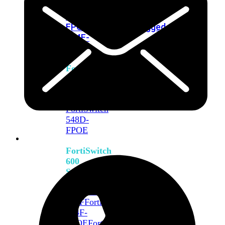
FPOE
FortiSwitch
M426E-
FPOE
FortiSwitchRugged
424F-
POE
FortiSwitch
500
Series
FortiSwitch
548D-
FPOE
FortiSwitch
600
Series
FortiSwitch
624F
FortiSwitch
624F-
FPOE
FortiSwitch