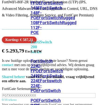
FortiWiFi-80F-2R Unified Threat Protection (UTP) (IPS,
FPOE
FortiSwitch
148F
FortiSwitch
Advanced Malware Protection, Application Control, URL, DNS
148F-
& Video Filtering, Antispam Service, and FortiCare Premium)
POE
FortiSwitchRugged
108F
FortiSwitchRugged
112F-
POE
Korting: € 587,21
FortiSwitch
200
€
5.293,79
Series
FortiSwitch
Is uw huidige oplossing nog de beste keuze? Neem gerust
contact
met ons op voor vrijblijvend advies. Wij denken graag
224D-
met u mee voor de beste, snelste en voordeligste oplossing.
FPOE
FortiSwitch
248D
FortiSwitch
Shared beheer
vanaf €129,- per maand, vraag vrijblijvend
224E
Fortiswitch
een offerte aan.
224E-
FortiGate Serienummer
*
POE
FortiSwitch
248E-
POE
FortiSwitch
0/16 tekens
Voor verlenging van een bestaande FortiGate: voer het serienummer