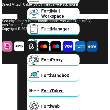
Direct Attach Cable (DAC)
Transceiver
Rackmount
FortiMail
Workspace
SecurityFabric.nl is een handelsnaam van Wifi Experts B.V,
een Fortinet Partner sinds 2007.
FortiManager
Copyright © 2026 – Wifi Experts B.V.
FortiNAC
FortiProxy
FortiSandbox
FortiToken
FortiWeb