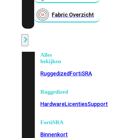
Fabric Overzicht
Industrieel
Alles
bekijken
Ruggedized
FortiSRA
Ruggedized
Hardware
Licenties
Support
FortiSRA
Binnenkort