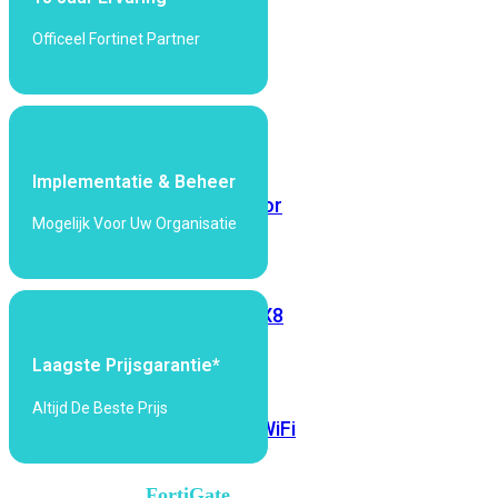
6E
Wi-
Officeel Fortinet Partner
Fi
7
Wi-
Fi
Omgeving
Implementatie & Beheer
Indoor
Outdoor
Mogelijk Voor Uw Organisatie
MIMO
2X2
3X3
4X4
8X8
Alles
Laagste Prijsgarantie*
bekijken
Altijd De Beste Prijs
FortiAP
FortiWiFi
FortiGate