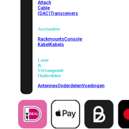
Attach
Cable
(DAC)
Transceivers
Accessoires
Rackmounts
Console
Kabel
Kabels
Losse
&
Vervangende
Onderdelen
Antennes
Onderdelen
Voedingen