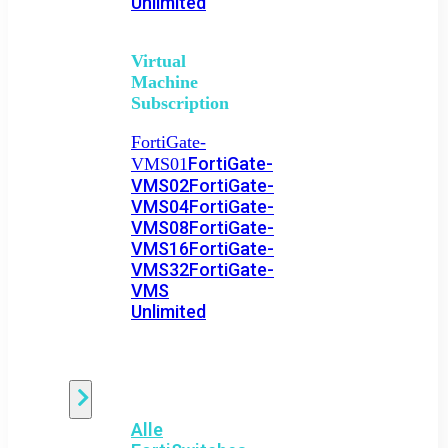
Unlimited
Virtual
Machine
Subscription
FortiGate-
FortiGate-
VMS01
VMS02
FortiGate-
VMS04
FortiGate-
VMS08
FortiGate-
VMS16
FortiGate-
VMS32
FortiGate-
VMS
Unlimited
Switch
Alle