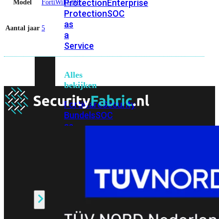
Protection
Enterprise
Model
FortiWiFi-80F
Protection
SOC
as
Aantal jaar
5
a
Service
Alles
bekijken
FortiCare
Security
Bundels
SOC
as
a
Service
Endpoint
Beveiliging