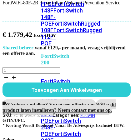
FortiWiFi-80F-2R 3 jaar Inline Malware Prevention Service
FPOE
FortiSwitch
148F
FortiSwitch
148F-
POE
FortiSwitchRugged
108F
FortiSwitchRugged
€
1.779,42
112F-
POE
Shared beheer
vanaf €129,- per maand, vraag vrijblijvend
een offerte aan.
FortiSwitch
200
Series
FortiWiFi-
80F-
FortiSwitch
2R
3
224D-
Toevoegen Aan Winkelwagen
jaar
FPOE
FortiSwitch
Inline
248D
FortiSwitch
Malware
Grotere aantallen? Vraag een offerte aan.
Wilt u dit
224E
Fortiswitch
Prevention
product laten installeren? Neem contact met ons op.
224E-
Service
SKU:
Categorieën:
FC-10-W080F-577-02-36
FortiWiFi
POE
FortiSwitch
aantal
GTIN/UPC:
* Korting Wordt Berekend Vanaf De Adviesprijs Exclusief BTW.
248E-
POE
FortiSwitch
Delen: