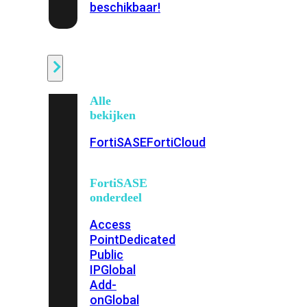
beschikbaar!
Cloud
Alle
bekijken
FortiSASE
FortiCloud
FortiSASE
onderdeel
Access
Point
Dedicated
Public
IP
Global
Add-
on
Global