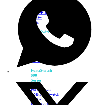
FPOE
FortiSwitch
M426E-
FPOE
FortiSwitchRugged
424F-
POE
FortiSwitch
500
Series
FortiSwitch
548D-
FPOE
FortiSwitch
600
Series
FortiSwitch
624F
FortiSwitch
624F-
FPOE
FortiSwitch