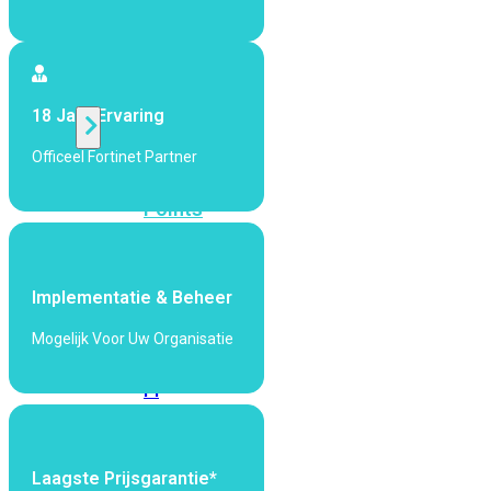
424F-
POE
WiFi
18 Jaar Ervaring
Officeel Fortinet Partner
Alle
Access
Points
bekijken
Wi-
Implementatie & Beheer
Fi
Generatie
Mogelijk Voor Uw Organisatie
Wi-
Fi
5
Wi-
Fi
6
Wi-
Laagste Prijsgarantie*
Fi