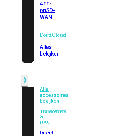
Add-
on
SD-
WAN
FortiCloud
Alles
bekijken
Accessoires
Alle
accessoires
bekijken
Transceivers
&
DAC
Direct