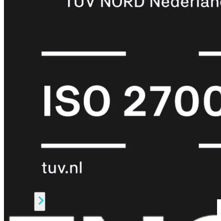
Protection
Enterprise
Protection
SOC
as
a
Service
Alles
bekijken
FortiCare
Security
Bundels
SOC
as
a
Service
Endpoint
Beveiliging