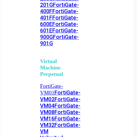
201G
FortiGate-
400F
FortiGate-
401F
FortiGate-
600E
FortiGate-
601E
FortiGate-
900G
FortiGate-
901G
Virtual
Machine
Perpetual
FortiGate-
FortiGate-
VM01
VM02
FortiGate-
VM04
FortiGate-
VM08
FortiGate-
VM16
FortiGate-
VM32
FortiGate-
VM