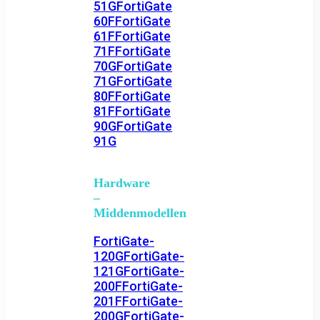
51G
FortiGate
60F
FortiGate
61F
FortiGate
71F
FortiGate
70G
FortiGate
71G
FortiGate
80F
FortiGate
81F
FortiGate
90G
FortiGate
91G
Hardware
–
Middenmodellen
FortiGate-
120G
FortiGate-
121G
FortiGate-
200F
FortiGate-
201F
FortiGate-
200G
FortiGate-