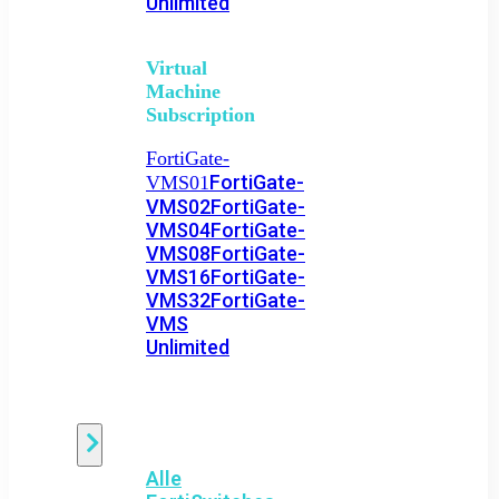
Unlimited
Virtual
Machine
Subscription
FortiGate-
FortiGate-
VMS01
VMS02
FortiGate-
VMS04
FortiGate-
VMS08
FortiGate-
VMS16
FortiGate-
VMS32
FortiGate-
VMS
Unlimited
Switch
Alle