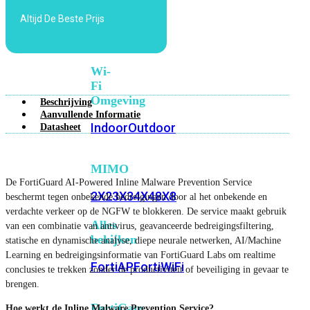
6E
Wi-
Altijd De Beste Prijs
Fi
7
Wi-
Fi
Omgeving
Beschrijving
Aanvullende Informatie
Indoor
Outdoor
Datasheet
MIMO
De FortiGuard AI-Powered Inline Malware Prevention Service
2X2
3X3
4X4
8X8
beschermt tegen onbekende bedreigingen door al het onbekende en
verdachte verkeer op de NGFW te blokkeren. De service maakt gebruik
Alles
van een combinatie van antivirus, geavanceerde bedreigingsfiltering,
bekijken
statische en dynamische analyse, diepe neurale netwerken, AI/Machine
Learning en bedreigingsinformatie van FortiGuard Labs om realtime
FortiAP
FortiWiFi
conclusies te trekken zonder de productiviteit of beveiliging in gevaar te
brengen.
FortiGate
Hoe werkt de Inline Malware Prevention Service?