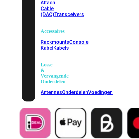
Attach
Cable
(DAC)
Transceivers
Accessoires
Rackmounts
Console
Kabel
Kabels
Losse
&
Vervangende
Onderdelen
Antennes
Onderdelen
Voedingen