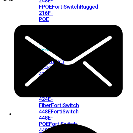
248E-
FPOE
FortiSwitchRugged
216F-
POE
FortiSwitch
400
Series
FortiSwitch
FortiSwitch
424E
424E-
POE
FortiSwitch
424E-
FPOE
FortiSwitch
424E-
Fiber
FortiSwitch
448E
FortiSwitch
448E-
POE
FortiSwitch
448E-