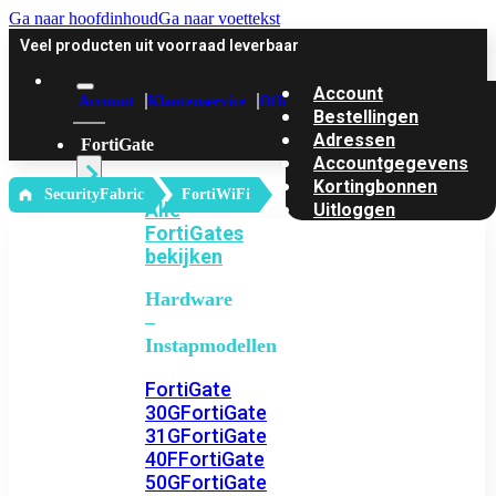
Ga naar hoofdinhoud
Ga naar voettekst
Veel producten uit voorraad leverbaar
Account
Account
Klantenservice
Offerte
Bestellingen
Adressen
FortiGate
Accountgegevens
Kortingbonnen
‎ SecurityFabric
FortiWiFi
Alle
Uitloggen
FortiGates
bekijken
Hardware
–
Instapmodellen
FortiGate
30G
FortiGate
31G
FortiGate
40F
FortiGate
50G
FortiGate