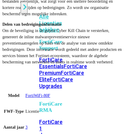
bestanden aanzienlijk, wat zorgt voor een snellere beoordeling en
kortere reactietijden op bedreigingen. Zo wordt uw organisatie
beschermd tegen mogelijke inbreuken.
Alle
Licenties
Delen van bedreigingsinformatie
bekijken
Om de beveiliging in de gehele Cyber ​​Kill Chain te versterken,
genereert de inline malwarepreventieservice nieuwe
FortiCare
preventiemaatregelen op basis van de analyse van nieuw ontdekte
Support
bedreigingen. Deze informatie wordt gedeeld met andere producten en
services binnen het Fortinet-ecosysteem, waardoor de algehele
FortiCare
bescherming van netwerken en assets in realtime wordt verbeterd.
Essentials
FortiCare
Premium
FortiCare
Elite
FortiCare
Upgrades
Model
FortiWiFi-80F
FortiCare
RMA
FWF-Type
Licentie
FortiCare
Aantal jaar
3
1