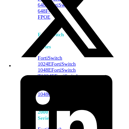
648F
FortiSwitch
648F-
FPOE
FortiSwitch
1000
Series
FortiSwitch
1024E
FortiSwitch
1048E
FortiSwitch
T1024E
FortiSwitch
T1024F-
FPOE
FortiSwitch
1048G
FortiSwitch
2000
Series