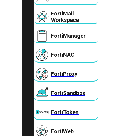
FortiMail
Workspace
FortiManager
FortiNAC
FortiProxy
FortiSandbox
FortiToken
FortiWeb