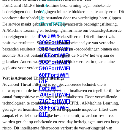
met
FortiGuard IMLPS biedt realtime bescherming tegen onbekende
Wi-
bedreigingen door bedreigingen inline te blokkeren en te analyseren. Dit
Fi
voorkomt dat schadelijke bestanden door uw verdediging heen glippen.
(FortiWiFi)
De service maakt gebruik van AV, geavanceerde bedreigingsfiltering,
AI/Machine Learning en bedreigingsinformatie om bestandsgebaseerde
FortiWiFi
bedreigingen te identificeren en te classificeren. Dit elimineert vals-
30G
FortiWiFi
positieve resultaten. Statische en dynamische analyse van verdachte
31G
FortiWiFi
bestanden resulteert in malwaredetectie en -beoordelingen binnen een
40F
FortiWiFi
seconde. Als het bestand schoon is, geeft de NGFW het vrij aan de
50G
FortiWiFi
gebruiker. Anders wordt het bestand geblokkeerd en in quarantaine
51G
FortiWiFi
geplaatst voor verdere actie.
60F
FortiWiFi
Wat is Advanced Threat Filtering?
61F
Advanced Threat Filtering is een geavanceerde techniek die is
FortiWiFi
ontworpen om de bestandsanalyse te optimaliseren en tegelijkertijd het
70G
FortiWiFi
aantal foutpositieve meldingen te minimaliseren. Door verschillende
71G
FortiWiFi
technologieën te combineren, zoals AV, CPRL, AI/Machine Learning,
80F
FortiWiFi
gedrags- en heuristische analyse en diepgaande inspectie, filtert deze
81F
aanpak effectief onschadelijke bestanden eruit, waardoor resources
worden gericht op onbekende en zero-day bedreigingen met een hoog
risico. Dit intelligente filterproces verkort de verwerkingstijd van
Licentie