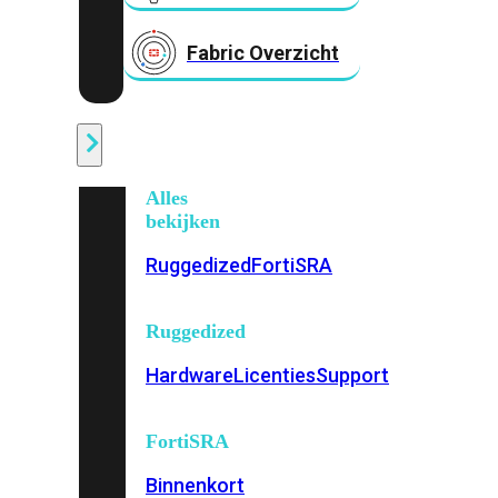
Fabric Overzicht
Industrieel
Alles
bekijken
Ruggedized
FortiSRA
Ruggedized
Hardware
Licenties
Support
FortiSRA
Binnenkort