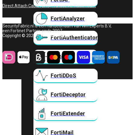
Direct Attach Cable (DAC)
Transceiver
Rackmount
FortiAnalyzer
SecurityFabric.nl is een handelsnaam van Wifi Experts B.V,
een Fortinet Partner sinds 2007.
Copyright © 2026 – Wifi Experts B.V.
FortiAuthenticator
FortiADC
FortiDDoS
FortiDeceptor
FortiExtender
FortiMail