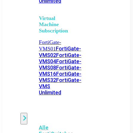
Unlimited
Virtual
Machine
Subscription
FortiGate-
FortiGate-
VMS01
VMS02
FortiGate-
VMS04
FortiGate-
VMS08
FortiGate-
VMS16
FortiGate-
VMS32
FortiGate-
VMS
Unlimited
Switch
Alle