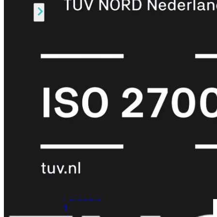
Alle
Licenties
bekijken
FortiCare
Support
FortiCare
Essentials
FortiCare
Premium
FortiCare
Elite
FortiCare
Upgrades
FortiCare
RMA
FortiCare
1