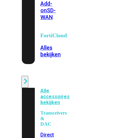
Add-
on
SD-
WAN
FortiCloud
Alles
bekijken
Accessoires
Alle
accessoires
bekijken
Transceivers
&
DAC
Direct