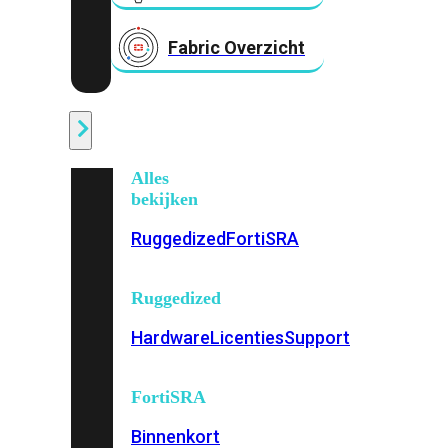
Fabric Overzicht
Industrieel
Alles
bekijken
Ruggedized
FortiSRA
Ruggedized
Hardware
Licenties
Support
FortiSRA
Binnenkort