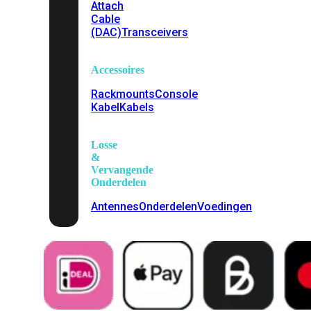
Attach
Cable
(DAC)
Transceivers
Accessoires
Rackmounts
Console
Kabel
Kabels
Losse
&
Vervangende
Onderdelen
Antennes
Onderdelen
Voedingen