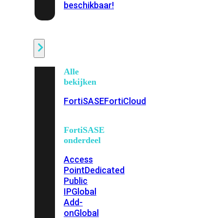
beschikbaar!
Cloud
Alle
bekijken
FortiSASE
FortiCloud
FortiSASE
onderdeel
Access
Point
Dedicated
Public
IP
Global
Add-
on
Global