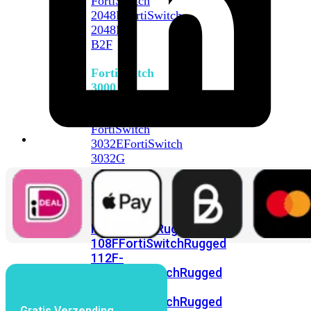
FortiSwitch
2048F
FortiSwitch
2048F-
B2F
FortiSwitch
3000
Series
FortiSwitch
3032E
FortiSwitch
3032G
FortiSwitch
Ruggedized
FortiSwitchRugged
108F
FortiSwitchRugged
112F-
POE
FortiSwitchRugged
216F-
POE
FortiSwitchRugged
Gratis Verzending