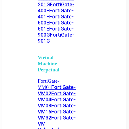
201G
FortiGate-
400F
FortiGate-
401F
FortiGate-
600E
FortiGate-
601E
FortiGate-
900G
FortiGate-
901G
Virtual
Machine
Perpetual
FortiGate-
FortiGate-
VM01
VM02
FortiGate-
VM04
FortiGate-
VM08
FortiGate-
VM16
FortiGate-
VM32
FortiGate-
VM