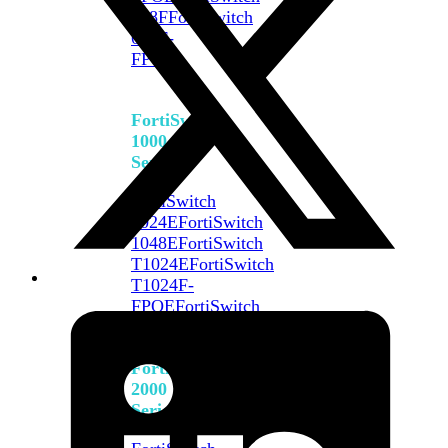
648F
FortiSwitch
648F-
FPOE
FortiSwitch
1000
Series
FortiSwitch
1024E
FortiSwitch
1048E
FortiSwitch
T1024E
FortiSwitch
T1024F-
FPOE
FortiSwitch
1048G
FortiSwitch
2000
Series