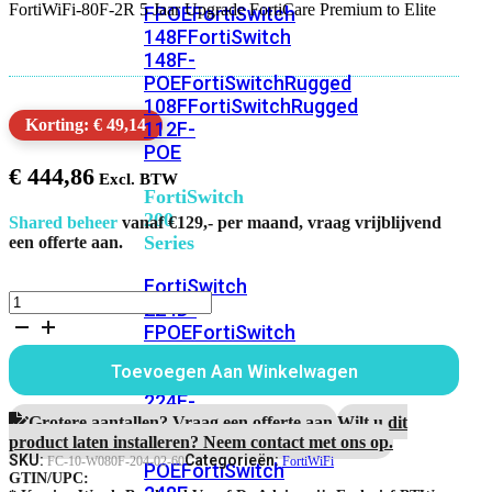
FortiWiFi-80F-2R 5 Jaar Upgrade FortiCare Premium to Elite
FPOE
FortiSwitch
148F
FortiSwitch
148F-
POE
FortiSwitchRugged
108F
FortiSwitchRugged
Korting: € 49,14
112F-
POE
€
444,86
FortiSwitch
200
Shared beheer
vanaf €129,- per maand, vraag vrijblijvend
Series
een offerte aan.
FortiSwitch
FortiWiFi-
224D-
80F-
FPOE
FortiSwitch
2R
248D
FortiSwitch
5
Toevoegen Aan Winkelwagen
224E
Fortiswitch
Jaar
Upgrade
224E-
FortiCare
Grotere aantallen? Vraag een offerte aan.
Wilt u dit
POE
FortiSwitch
Premium
product laten installeren? Neem contact met ons op.
248E-
to
SKU:
Categorieën:
FC-10-W080F-204-02-60
FortiWiFi
POE
FortiSwitch
Elite
GTIN/UPC: