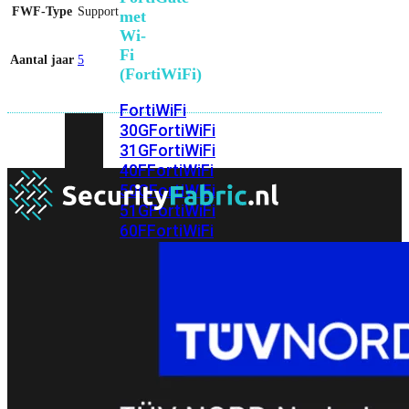
FWF-Type
Support
met
Wi-
Fi
Aantal jaar
5
(FortiWiFi)
FortiWiFi
30G
FortiWiFi
31G
FortiWiFi
40F
FortiWiFi
50G
FortiWiFi
51G
FortiWiFi
60F
FortiWiFi
61F
FortiWiFi
70G
FortiWiFi
71G
FortiWiFi
80F
FortiWiFi
81F
Licentie