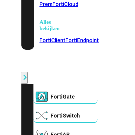
Prem
FortiCloud
Alles
bekijken
FortiClient
FortiEndpoint
Security
Fabric
Producten
FortiGate
FortiSwitch
FortiAP