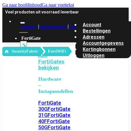
Ga naar hoofdinhoud
Ga naar voettekst
Veel producten uit voorraad leverbaar
Account
Account
Klantenservice
Offerte
Bestellingen
Adressen
FortiGate
Accountgegevens
Kortingbonnen
‎ SecurityFabric
FortiWiFi
Alle
Uitloggen
FortiGates
bekijken
Hardware
–
Instapmodellen
FortiGate
30G
FortiGate
31G
FortiGate
40F
FortiGate
50G
FortiGate