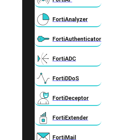
FortiAnalyzer
FortiAuthenticator
FortiADC
FortiDDoS
FortiDeceptor
FortiExtender
FortiMail