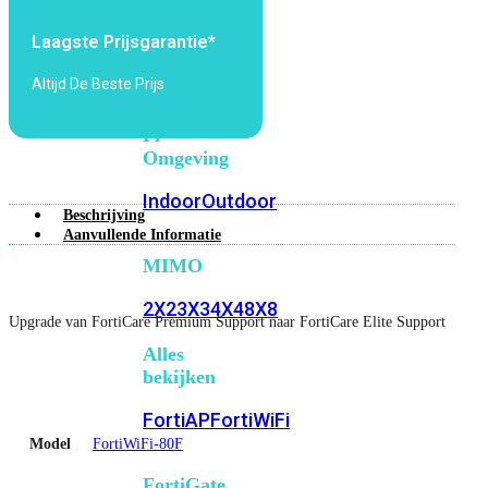
6E
Wi-
Fi
Laagste Prijsgarantie*
7
Altijd De Beste Prijs
Wi-
Fi
Omgeving
Indoor
Outdoor
Beschrijving
Aanvullende Informatie
MIMO
2X2
3X3
4X4
8X8
Upgrade van FortiCare Premium Support naar FortiCare Elite Support
Alles
bekijken
FortiAP
FortiWiFi
Model
FortiWiFi-80F
FortiGate