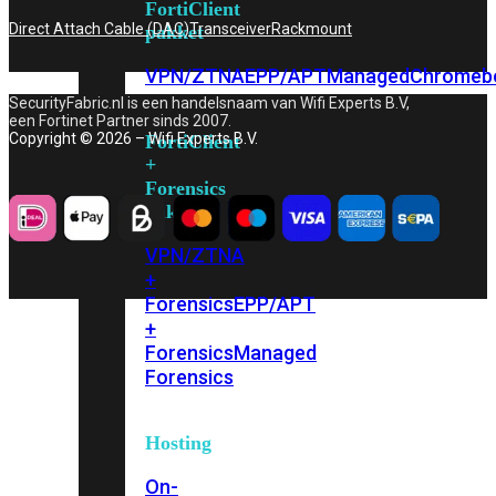
FortiClient
Direct Attach Cable (DAC)
Transceiver
Rackmount
pakket
VPN/ZTNA
EPP/APT
Managed
Chromeb
SecurityFabric.nl is een handelsnaam van Wifi Experts B.V,
een Fortinet Partner sinds 2007.
Copyright © 2026 – Wifi Experts B.V.
FortiClient
+
Forensics
pakket
VPN/ZTNA
+
Forensics
EPP/APT
+
Forensics
Managed
Forensics
Hosting
On-