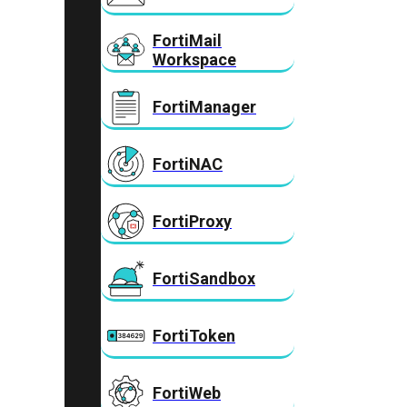
FortiMail
Workspace
FortiManager
FortiNAC
FortiProxy
FortiSandbox
FortiToken
FortiWeb