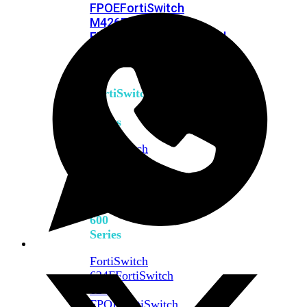
FPOE
FortiSwitch
M426E-
FPOE
FortiSwitchRugged
424F-
POE
FortiSwitch
500
Series
FortiSwitch
548D-
FPOE
FortiSwitch
600
Series
FortiSwitch
624F
FortiSwitch
624F-
FPOE
FortiSwitch