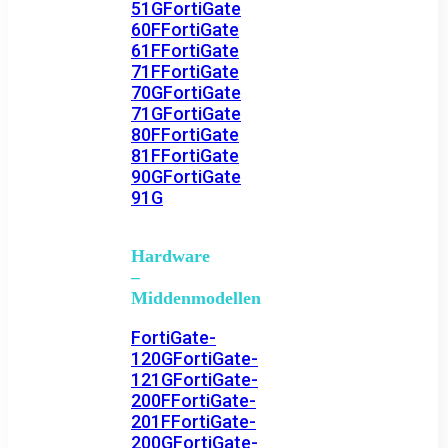
51G
FortiGate
60F
FortiGate
61F
FortiGate
71F
FortiGate
70G
FortiGate
71G
FortiGate
80F
FortiGate
81F
FortiGate
90G
FortiGate
91G
Hardware
–
Middenmodellen
FortiGate-
120G
FortiGate-
121G
FortiGate-
200F
FortiGate-
201F
FortiGate-
200G
FortiGate-