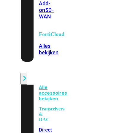
Add-
on
SD-
WAN
FortiCloud
Alles
bekijken
Accessoires
Alle
accessoires
bekijken
Transceivers
&
DAC
Direct