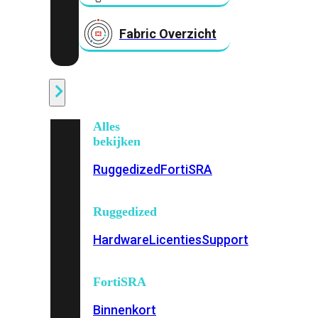
Fabric Overzicht
Industrieel
Alles
bekijken
Ruggedized
FortiSRA
Ruggedized
Hardware
Licenties
Support
FortiSRA
Binnenkort