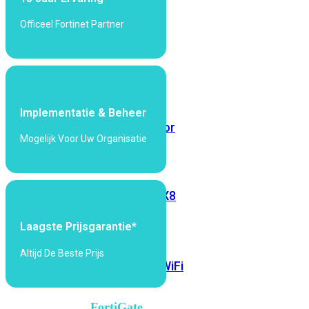
6E
Wi-
Officeel Fortinet Partner
Fi
7
Wi-
Fi
Omgeving
Implementatie & Beheer
Indoor
Outdoor
Mogelijk Voor Uw Organisatie
MIMO
2X2
3X3
4X4
8X8
Alles
Laagste Prijsgarantie*
bekijken
Altijd De Beste Prijs
FortiAP
FortiWiFi
FortiGate