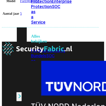
Protection
Enterprise
Model
FortiWiFi-81F
Protection
SOC
as
Aantal jaar
5
a
Service
Alles
bekijken
FortiCare
Security
Bundels
SOC
as
a
Service
Endpoint
Beveiliging