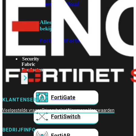
Prem
FortiCloud
Alles
bekijken
FortiClient
FortiEndpoint
Security
Fabric
Producten
FortiGate
KLANTENSERVICE
Veelgestelde vragen
Privacybeleid
Algemene Voorwaarden
FortiSwitch
BEDRIJFINFO
FortiAP