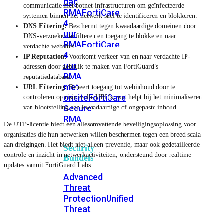
dag
communicatie met botnet-infrastructuren om geïnfecteerde
RMA
FortiCare
systemen binnen het netwerk snel te identificeren en blokkeren.
4
DNS Filtering:
Beschermt tegen kwaadaardige domeinen door
uur
DNS-verzoeken te filteren en toegang te blokkeren naar
RMA
FortiCare
verdachte websites.
4
IP Reputation:
Voorkomt verkeer van en naar verdachte IP-
uur
adressen door gebruik te maken van FortiGuard’s
RMA
reputatiedatabase.
met
URL Filtering:
Beheert toegang tot webinhoud door te
onsite
FortiCare
controleren op risicovolle URL’s, wat helpt bij het minimaliseren
Secure
van blootstelling aan kwaadaardige of ongepaste inhoud.
RMA
De UTP-licentie biedt een allesomvattende beveiligingsoplossing voor
organisaties die hun netwerken willen beschermen tegen een breed scala
aan dreigingen. Het biedt niet alleen preventie, maar ook gedetailleerde
Security
controle en inzicht in netwerkactiviteiten, ondersteund door realtime
Bundels
updates vanuit FortiGuard Labs.
Advanced
Threat
Protection
Unified
Threat