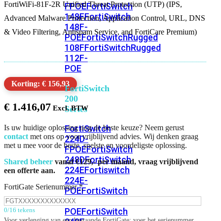
FortiWiFi-81F-2R Unified Threat Protection (UTP) (IPS,
FPOE
FortiSwitch
148F
FortiSwitch
Advanced Malware Protection, Application Control, URL, DNS
148F-
& Video Filtering, Antispam Service, and FortiCare Premium)
POE
FortiSwitchRugged
108F
FortiSwitchRugged
112F-
POE
Korting: € 156,93
FortiSwitch
200
€
1.416,07
Series
FortiSwitch
Is uw huidige oplossing nog de beste keuze? Neem gerust
contact
met ons op voor vrijblijvend advies. Wij denken graag
224D-
met u mee voor de beste, snelste en voordeligste oplossing.
FPOE
FortiSwitch
248D
FortiSwitch
Shared beheer
vanaf €129,- per maand, vraag vrijblijvend
224E
Fortiswitch
een offerte aan.
224E-
FortiGate Serienummer
*
POE
FortiSwitch
248E-
POE
FortiSwitch
0/16 tekens
Voor verlenging van een bestaande FortiGate: voer het serienummer