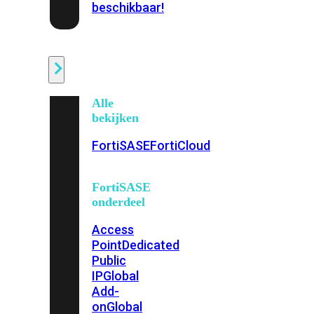
beschikbaar!
Cloud
Alle
bekijken
FortiSASE
FortiCloud
FortiSASE
onderdeel
Access
Point
Dedicated
Public
IP
Global
Add-
on
Global