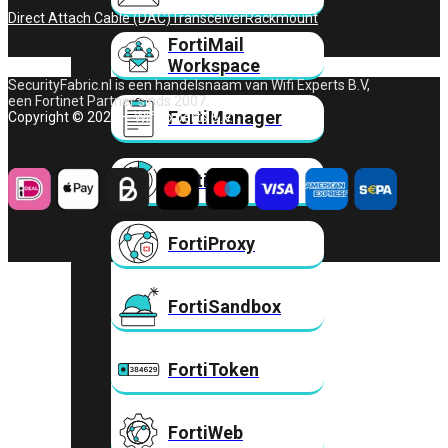
Direct Attach Cable (DAC)
Transceiver
Rackmount
FortiMail
Workspace
SecurityFabric.nl is een handelsnaam van Wifi Experts B.V,
een Fortinet Partner sinds 2007.
FortiManager
Copyright © 2026 – Wifi Experts B.V.
FortiNAC
FortiProxy
FortiSandbox
FortiToken
FortiWeb