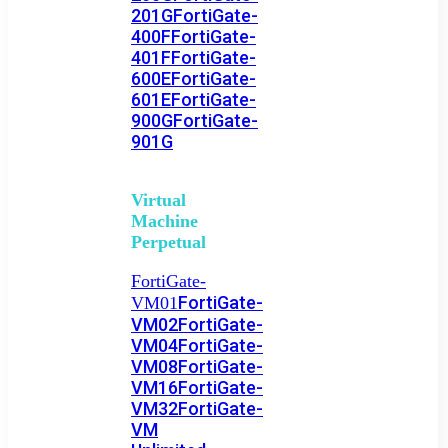
201G
FortiGate-
400F
FortiGate-
401F
FortiGate-
600E
FortiGate-
601E
FortiGate-
900G
FortiGate-
901G
Virtual
Machine
Perpetual
FortiGate-
FortiGate-
VM01
VM02
FortiGate-
VM04
FortiGate-
VM08
FortiGate-
VM16
FortiGate-
VM32
FortiGate-
VM