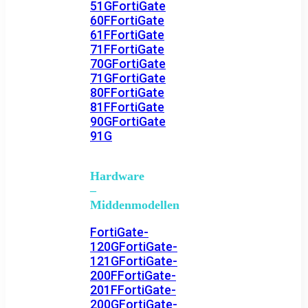
51G
FortiGate
60F
FortiGate
61F
FortiGate
71F
FortiGate
70G
FortiGate
71G
FortiGate
80F
FortiGate
81F
FortiGate
90G
FortiGate
91G
Hardware
–
Middenmodellen
FortiGate-
120G
FortiGate-
121G
FortiGate-
200F
FortiGate-
201F
FortiGate-
200G
FortiGate-