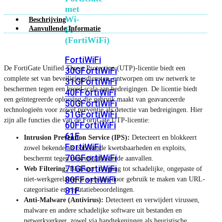
met
Wi-
Beschrijving
Aanvullende Informatie
Fi
(FortiWiFi)
FortiWiFi
De FortiGate Unified Threat Protection (UTP)-licentie biedt een
30G
FortiWiFi
complete set van beveiligingsdiensten, ontworpen om uw netwerk te
31G
FortiWiFi
beschermen tegen een breed scala aan bedreigingen. De licentie biedt
40F
FortiWiFi
een geïntegreerde oplossing die gebruik maakt van geavanceerde
50G
FortiWiFi
technologieën voor zowel preventie als detectie van bedreigingen. Hier
51G
FortiWiFi
zijn alle functies die van de FortiGate UTP-licentie:
60F
FortiWiFi
61F
Intrusion Prevention Service (IPS):
Detecteert en blokkeert
FortiWiFi
zowel bekende als onbekende kwetsbaarheden en exploits,
70G
FortiWiFi
beschermt tegen netwerkgebaseerde aanvallen.
71G
FortiWiFi
Web Filtering:
Blokkeert toegang tot schadelijke, ongepaste of
80F
FortiWiFi
niet-werkgerelateerde websites door gebruik te maken van URL-
81F
categorisatie en reputatiebeoordelingen.
Anti-Malware (Antivirus):
Detecteert en verwijdert virussen,
malware en andere schadelijke software uit bestanden en
Licentie
netwerkverkeer, zowel via handtekeningen als heuristische