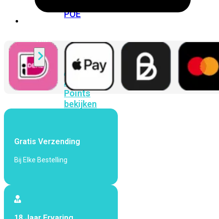
424F-
POE
WiFi
Alle
Access
Points
bekijken
Wi-
Fi
Gratis Verzending
Generatie
Bij Elke Bestelling
Wi-
Fi
5
Wi-
Fi
6
Wi-
Fi
18 Jaar Ervaring