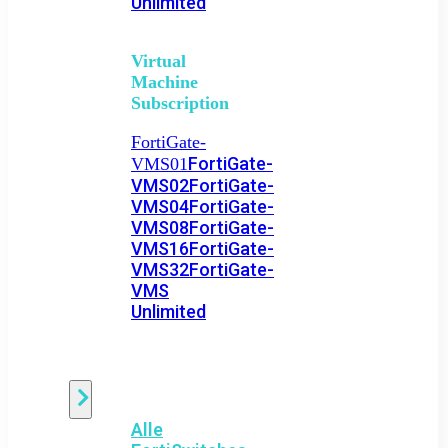
Unlimited
Virtual
Machine
Subscription
FortiGate-
FortiGate-
VMS01
VMS02
FortiGate-
VMS04
FortiGate-
VMS08
FortiGate-
VMS16
FortiGate-
VMS32
FortiGate-
VMS
Unlimited
Switch
Alle