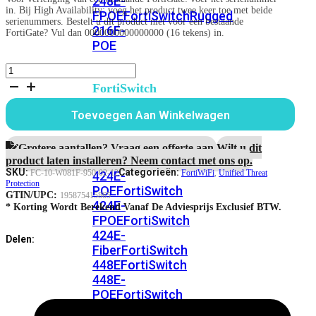
248E-
in. Bij High Availability: voeg het product twee keer toe met beide
FPOE
FortiSwitchRugged
serienummers. Bestelt u dit product niet voor een bestaande
216F-
FortiGate? Vul dan 0000000000000000 (16 tekens) in.
POE
FortiWiFi-
81F-
FortiSwitch
2R
400
1
Toevoegen Aan Winkelwagen
Series
jaar
Unified
FortiSwitch
Threat
Grotere aantallen? Vraag een offerte aan.
Wilt u dit
Protection
FortiSwitch
424E
product laten installeren? Neem contact met ons op.
aantal
SKU:
Categorieën:
FC-10-W081F-950-02-12
FortiWiFi
,
Unified Threat
424E-
Protection
POE
FortiSwitch
GTIN/UPC:
195875415865
424E-
* Korting Wordt Berekend Vanaf De Adviesprijs Exclusief BTW.
FPOE
FortiSwitch
424E-
Delen:
Fiber
FortiSwitch
448E
FortiSwitch
448E-
POE
FortiSwitch
448E-