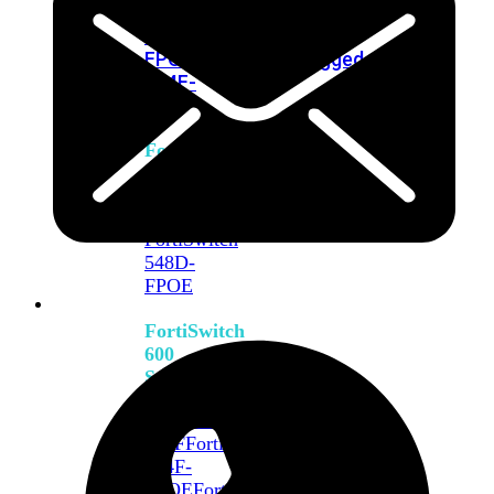
FPOE
FortiSwitch
M426E-
FPOE
FortiSwitchRugged
424F-
POE
FortiSwitch
500
Series
FortiSwitch
548D-
FPOE
FortiSwitch
600
Series
FortiSwitch
624F
FortiSwitch
624F-
FPOE
FortiSwitch