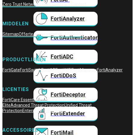
Zero Trust Networks
Wifi Experts B.V.
Contact
FortiAnalyzer
MIDDELEN
Sitemap
Offerte Aanvragen
KvK: 27306093
FortiAuthenticator
FortiADC
PRODUCTLIJNEN
FortiGate
FortiSwitch
FortiAP
FortiWiFi
FortiManager
FortiAnalyzer
FortiDDoS
LICENTIES
FortiDeceptor
FortiCare Essentials
FortiCare Premium
FortiCare
Elite
Advanced Threat Protection
Unified Threat
Protection
Enterprise Protection
FortiExtender
ACCESSOIRES
FortiMail