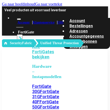
Ga naar hoofdinhoud
Ga naar voettekst
Veel producten uit voorraad leverbaar
Account
Account
Klantenservice
Offerte
Bestellingen
Adressen
FortiGate
Accountgegevens
Kortingbonnen
‎ SecurityFabric
Unified Threat Protection
Alle
Uitloggen
FortiGates
bekijken
Hardware
–
Instapmodellen
FortiGate
30G
FortiGate
31G
FortiGate
40F
FortiGate
50G
FortiGate