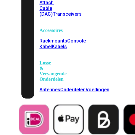
Attach
Cable
(DAC)
Transceivers
Accessoires
Rackmounts
Console
Kabel
Kabels
Losse
&
Vervangende
Onderdelen
Antennes
Onderdelen
Voedingen