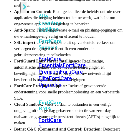
methoden.
Application Control:
Biedt gedetailleerde beleidscontrole over
Alle
applicaties die toegang hebben tot het netwerk, wat helpt om
Licenties
ongewenste applicaties en gedrag te beperken.
bekijken
Anti-Spam:
Filtert ongewenste e-mail en phishing-pogingen om
uw e-mailomgeving veilig en efficiënt te houden.
FortiCare
SSL-inspectie:
Voert inspectie uit op versleuteld verkeer om
Support
verborgen dreigingen te identificeren zonder de
gebruikerservaring te beïnvloeden.
FortiCare
FortiGuard Labs Threat Intelligence:
Regelmatige,
Essentials
FortiCare
automatische updates van de nieuwste bedreigingen en
Premium
FortiCare
beveiligingsinformatie om te zorgen dat uw netwerk altijd
Elite
FortiCare
beschermd is tegen de nieuwste dreigingen.
Upgrades
FortiCare Premium Support:
Inclusief geavanceerde
ondersteuning voor snelle probleemoplossing en een verbeterde
SLA.
FortiCare
Cloud Sandbox:
Voert verdachte bestanden in een veilige
RMA
omgeving uit om gedrag gebaseerde detectie van zero-day
malware en geavanceerde persistent threats (APT’s) mogelijk te
FortiCare
maken.
1
Botnet C&C (Command and Control) Detection:
Detecteert