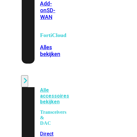
Add-
on
SD-
WAN
FortiCloud
Alles
bekijken
Accessoires
Alle
accessoires
bekijken
Transceivers
&
DAC
Direct