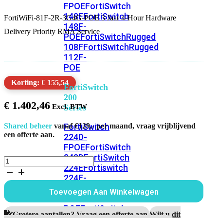
FPOE
FortiSwitch
148F
FortiSwitch
FortiWiFi-81F-2R-3G4G-POE 3 Jaar 4-Hour Hardware
148F-
Delivery Priority RMA Service
POE
FortiSwitchRugged
108F
FortiSwitchRugged
112F-
POE
Korting: € 155,54
FortiSwitch
200
€
1.402,46
Series
FortiSwitch
Shared beheer
vanaf €129,- per maand, vraag vrijblijvend
een offerte aan.
224D-
FPOE
FortiSwitch
248D
FortiSwitch
FortiWiFi-
224E
Fortiswitch
81F-
224E-
2R-
3G4G-
POE
FortiSwitch
Toevoegen Aan Winkelwagen
POE
248E-
3
POE
FortiSwitch
Jaar
Grotere aantallen? Vraag een offerte aan.
Wilt u dit