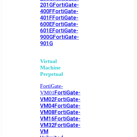
201G
FortiGate-
400F
FortiGate-
401F
FortiGate-
600E
FortiGate-
601E
FortiGate-
900G
FortiGate-
901G
Virtual
Machine
Perpetual
FortiGate-
FortiGate-
VM01
VM02
FortiGate-
VM04
FortiGate-
VM08
FortiGate-
VM16
FortiGate-
VM32
FortiGate-
VM