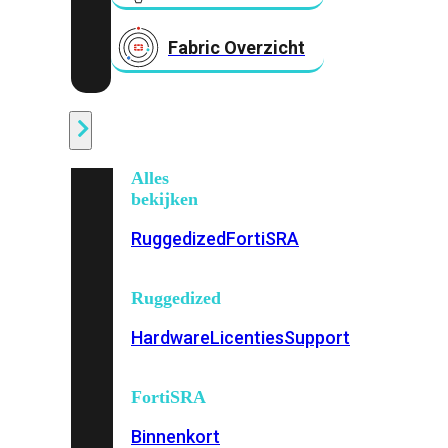
Fabric Overzicht
Industrieel
Alles
bekijken
Ruggedized
FortiSRA
Ruggedized
Hardware
Licenties
Support
FortiSRA
Binnenkort