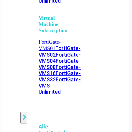
Unlimited
Virtual
Machine
Subscription
FortiGate-
FortiGate-
VMS01
VMS02
FortiGate-
VMS04
FortiGate-
VMS08
FortiGate-
VMS16
FortiGate-
VMS32
FortiGate-
VMS
Unlimited
Switch
Alle