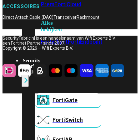
Prem
FortiCloud
ACCESSOIRES
Direct Attach Cable (DAC)
Transceiver
Rackmount
Alles
bekijken
SecurityFabric.nl is een handelsnaam van Wifi Experts B.V,
FortiClient
FortiEndpoint
een Fortinet Partner sinds 2007.
Copyright © 2026 – Wifi Experts B.V.
Security
Fabric
Producten
FortiGate
FortiSwitch
FortiAP