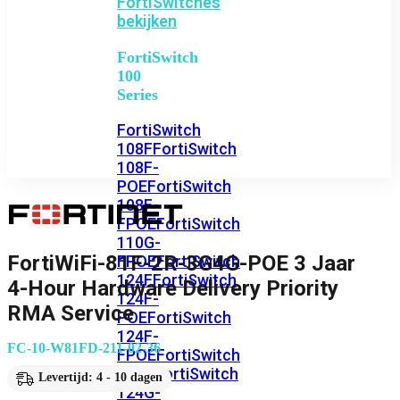
FortiSwitches
bekijken
FortiSwitch
100
Series
FortiSwitch
108F
FortiSwitch
108F-
POE
FortiSwitch
108F-
FPOE
FortiSwitch
110G-
FortiWiFi-81F-2R-3G4G-POE 3 Jaar
FPOE
FortiSwitch
124F
FortiSwitch
4-Hour Hardware Delivery Priority
124F-
RMA Service
POE
FortiSwitch
124F-
FC-10-W81FD-211-02-36
FPOE
FortiSwitch
124G
FortiSwitch
Levertijd: 4 - 10 dagen
124G-