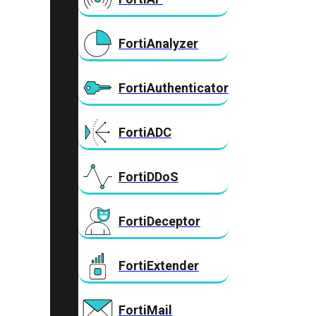
FortiAnalyzer
FortiAuthenticator
FortiADC
FortiDDoS
FortiDeceptor
FortiExtender
FortiMail