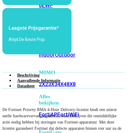
6E
Wi-
Fi
7
Laagste Prijsgarantie*
Wi-
Fi
Altijd De Beste Prijs
Omgeving
Indoor
Outdoor
MIMO
Beschrijving
Aanvullende Informatie
2X2
3X3
4X4
8X8
Datasheet
Alles
bekijken
De Fortinet Priority RMA 4-Hour Delivery-licentie biedt een uiterst
FortiAP
FortiWiFi
snelle hardwarevervangingsservice voor bedrijven die onmiddellijke
actie nodig hebben bij storingen van Fortinet-apparatuur. Met deze
licentie garandeert Fortinet dat defecte apparaten binnen vier uur na de
FortiGate