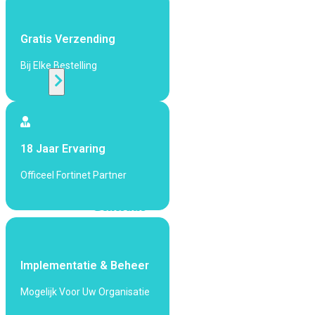
424F-
POE
Gratis Verzending
WiFi
Bij Elke Bestelling
Alle
Access
Points
18 Jaar Ervaring
bekijken
Officeel Fortinet Partner
Wi-
Fi
Generatie
Wi-
Fi
5
Wi-
Implementatie & Beheer
Fi
Mogelijk Voor Uw Organisatie
6
Wi-
Fi