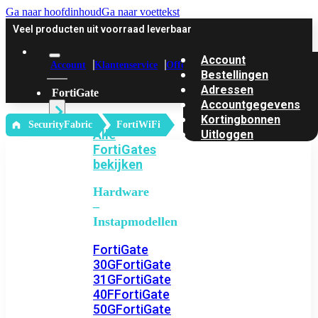
Ga naar hoofdinhoud
Ga naar voettekst
Veel producten uit voorraad leverbaar
Account
Account
Klantenservice
Offerte
Bestellingen
Adressen
FortiGate
Accountgegevens
Kortingbonnen
‎ SecurityFabric
FortiWiFi
Alle
Uitloggen
FortiGates
bekijken
Hardware
–
Instapmodellen
FortiGate
30G
FortiGate
31G
FortiGate
40F
FortiGate
50G
FortiGate