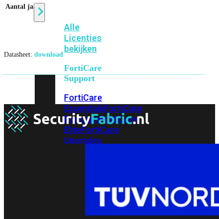
Aantal jaar
3
Alle
Licenties
bekijken
Datasheet:
download
FortiCare
Support
FortiCare
Essentials
FortiCare
Premium
FortiCare
Elite
FortiCare
Upgrades
FortiCare
RMA
FortiCare
1