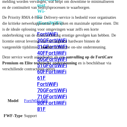
melding worden vervangen, wat helpt om downtime te minimaliseren
met
en de continuïteit van bedrijfsprocessen te waarborgen.
Wi-
Fi
De Priority RMA 4-Hour Delivery-service is bedoeld voor organisaties
(FortiWiFi)
die kritieke netwerkapparatuur gebruiken en maximale uptime eisen. Dit
is de ideale oplossing voor omgevingen waar zelfs een korte
FortiWiFi
onderbreking van de dienstverlening ernstige gevolgen kan hebben. De
30G
FortiWiFi
licentie omvat levering van vervangende hardware binnen de
31G
FortiWiFi
vastgestelde tijdslimiet,
zonder
technische on-site ondersteuning.
40F
FortiWiFi
Deze service wordt aangeboden als een
aanvulling op de FortiCare
50G
FortiWiFi
Premium en Elite technische ondersteuning
en is beschikbaar via
51G
FortiWiFi
verschillende contractduur opties.
60F
FortiWiFi
61F
FortiWiFi
70G
FortiWiFi
71G
FortiWiFi
Model
FortiWiFi-81F
80F
FortiWiFi
81F
FWF-Type
Support
Licentie