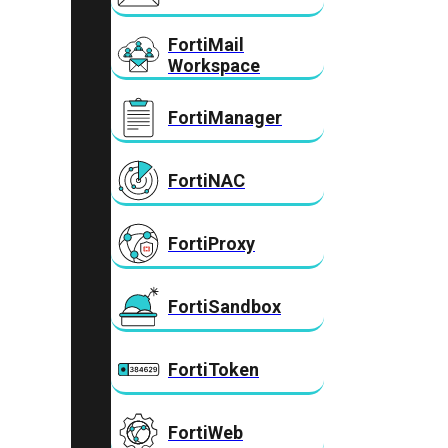
FortiMail
Workspace
FortiManager
FortiNAC
FortiProxy
FortiSandbox
FortiToken
FortiWeb