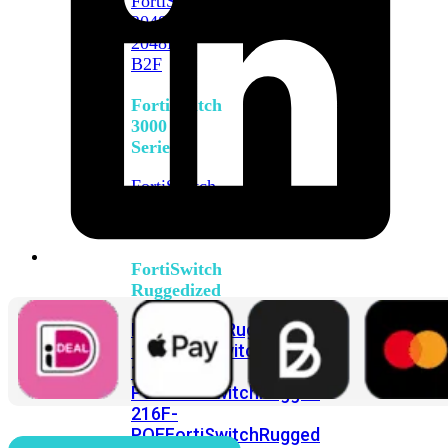
FortiSwitch
2048F
FortiSwitch
2048F-
B2F
FortiSwitch
3000
Series
FortiSwitch
3032E
FortiSwitch
3032G
FortiSwitch
Ruggedized
FortiSwitchRugged
108F
FortiSwitchRugged
112F-
POE
FortiSwitchRugged
216F-
POE
FortiSwitchRugged