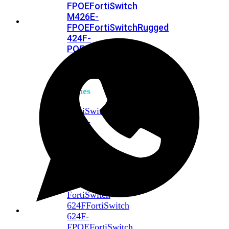
FPOE
FortiSwitch
M426E-
FPOE
FortiSwitchRugged
424F-
POE
FortiSwitch
500
Series
FortiSwitch
548D-
FPOE
FortiSwitch
600
Series
FortiSwitch
624F
FortiSwitch
624F-
FPOE
FortiSwitch