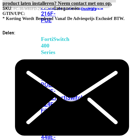
248E-
4-
product laten installeren? Neem contact met ons op.
FPOE
FortiSwitchRugged
Hour
SKU:
Categorieën:
FC-10-W81FD-211-02-36
FortiWiFi
216F-
Hardware
GTIN/UPC:
Delivery
* Korting Wordt Berekend Vanaf De Adviesprijs Exclusief BTW.
POE
Priority
RMA
Delen:
Service
FortiSwitch
aantal
400
Series
FortiSwitch
FortiSwitch
424E
424E-
POE
FortiSwitch
424E-
FPOE
FortiSwitch
424E-
Fiber
FortiSwitch
448E
FortiSwitch
448E-
POE
FortiSwitch
448E-