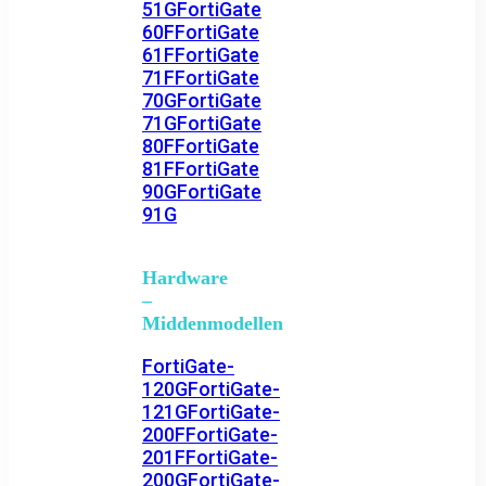
51G
FortiGate
60F
FortiGate
61F
FortiGate
71F
FortiGate
70G
FortiGate
71G
FortiGate
80F
FortiGate
81F
FortiGate
90G
FortiGate
91G
Hardware
–
Middenmodellen
FortiGate-
120G
FortiGate-
121G
FortiGate-
200F
FortiGate-
201F
FortiGate-
200G
FortiGate-