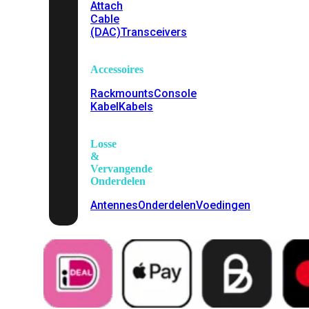
Attach
Cable
(DAC)
Transceivers
Accessoires
Rackmounts
Console
Kabel
Kabels
Losse
&
Vervangende
Onderdelen
Antennes
Onderdelen
Voedingen