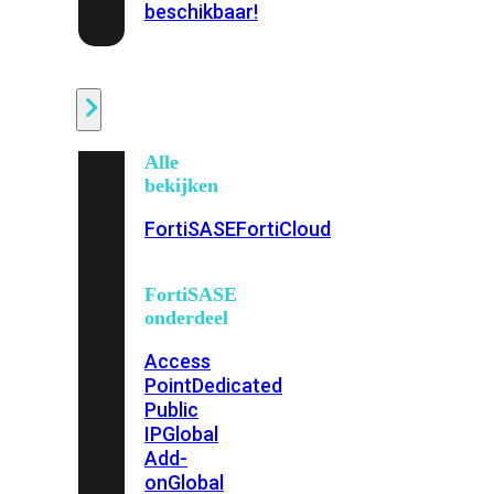
beschikbaar!
Cloud
Alle
bekijken
FortiSASE
FortiCloud
FortiSASE
onderdeel
Access
Point
Dedicated
Public
IP
Global
Add-
on
Global