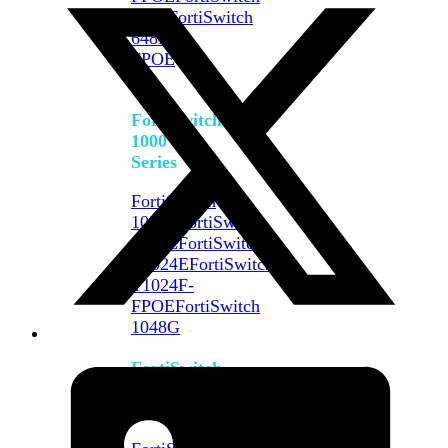
648F
FortiSwitch
648F-
FPOE
FortiSwitch
1000
Series
FortiSwitch
1024E
FortiSwitch
1048E
FortiSwitch
T1024E
FortiSwitch
T1024F-
FPOE
FortiSwitch
1048G
FortiSwitch
2000
Series