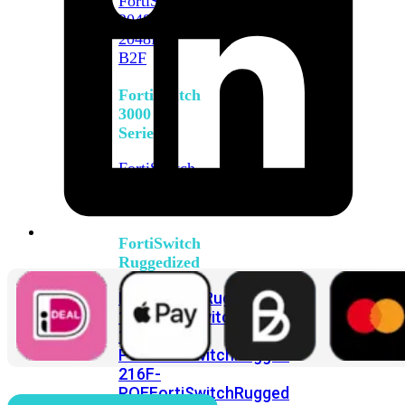
FortiSwitch
2048F
FortiSwitch
2048F-
B2F
FortiSwitch
3000
Series
FortiSwitch
3032E
FortiSwitch
3032G
FortiSwitch
Ruggedized
FortiSwitchRugged
108F
FortiSwitchRugged
112F-
POE
FortiSwitchRugged
216F-
POE
FortiSwitchRugged