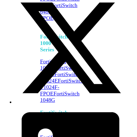
648F
FortiSwitch
648F-
FPOE
FortiSwitch
1000
Series
FortiSwitch
1024E
FortiSwitch
1048E
FortiSwitch
T1024E
FortiSwitch
T1024F-
FPOE
FortiSwitch
1048G
FortiSwitch
2000
Series