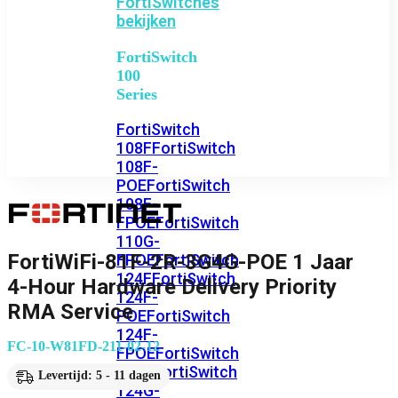
FortiSwitches
bekijken
FortiSwitch
100
Series
FortiSwitch
108F
FortiSwitch
108F-
POE
FortiSwitch
108F-
FPOE
FortiSwitch
110G-
FortiWiFi-81F-2R-3G4G-POE 1 Jaar
FPOE
FortiSwitch
124F
FortiSwitch
4-Hour Hardware Delivery Priority
124F-
RMA Service
POE
FortiSwitch
124F-
FC-10-W81FD-211-02-12
FPOE
FortiSwitch
124G
FortiSwitch
Levertijd: 5 - 11 dagen
124G-