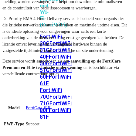
melding worden vervangen, wat helpt om downtime te minimaliseren
met
en de continuïteit van bedrijfsprocessen te waarborgen.
Wi-
Fi
De Priority RMA 4-Hour Delivery-service is bedoeld voor organisaties
(FortiWiFi)
die kritieke netwerkapparatuur gebruiken en maximale uptime eisen. Dit
is de ideale oplossing voor omgevingen waar zelfs een korte
FortiWiFi
onderbreking van de dienstverlening ernstige gevolgen kan hebben. De
30G
FortiWiFi
licentie omvat levering van vervangende hardware binnen de
31G
FortiWiFi
vastgestelde tijdslimiet,
zonder
technische on-site ondersteuning.
40F
FortiWiFi
Deze service wordt aangeboden als een
aanvulling op de FortiCare
50G
FortiWiFi
Premium en Elite technische ondersteuning
en is beschikbaar via
51G
FortiWiFi
verschillende contractduur opties.
60F
FortiWiFi
61F
FortiWiFi
70G
FortiWiFi
71G
FortiWiFi
Model
FortiGate-81F
80F
FortiWiFi
81F
FWF-Type
Support
Licentie