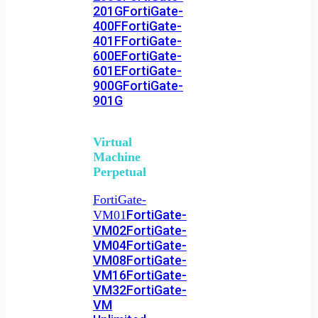
201G
FortiGate-
400F
FortiGate-
401F
FortiGate-
600E
FortiGate-
601E
FortiGate-
900G
FortiGate-
901G
Virtual
Machine
Perpetual
FortiGate-
FortiGate-
VM01
VM02
FortiGate-
VM04
FortiGate-
VM08
FortiGate-
VM16
FortiGate-
VM32
FortiGate-
VM