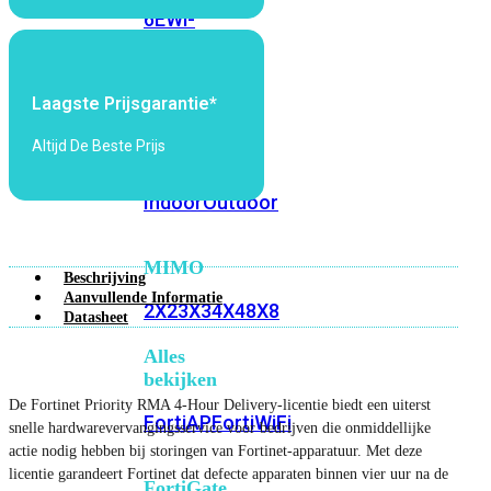
6E
Wi-
Fi
7
Laagste Prijsgarantie*
Wi-
Fi
Altijd De Beste Prijs
Omgeving
Indoor
Outdoor
MIMO
Beschrijving
Aanvullende Informatie
2X2
3X3
4X4
8X8
Datasheet
Alles
bekijken
De Fortinet Priority RMA 4-Hour Delivery-licentie biedt een uiterst
FortiAP
FortiWiFi
snelle hardwarevervangingsservice voor bedrijven die onmiddellijke
actie nodig hebben bij storingen van Fortinet-apparatuur. Met deze
licentie garandeert Fortinet dat defecte apparaten binnen vier uur na de
FortiGate