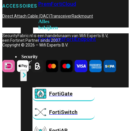
Prem
FortiCloud
ACCESSOIRES
Direct Attach Cable (DAC)
Transceiver
Rackmount
Alles
bekijken
SecurityFabric.nl is een handelsnaam van Wifi Experts B.V,
FortiClient
FortiEndpoint
een Fortinet Partner sinds 2007.
Copyright © 2026 – Wifi Experts B.V.
Security
Fabric
Producten
FortiGate
FortiSwitch
FortiAP