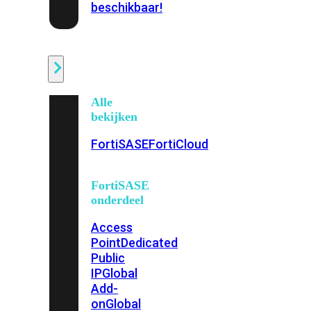
beschikbaar!
Cloud
Alle
bekijken
FortiSASE
FortiCloud
FortiSASE
onderdeel
Access
Point
Dedicated
Public
IP
Global
Add-
on
Global