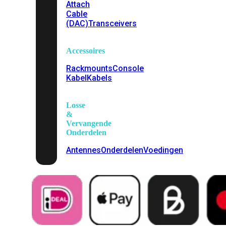
Attach
Cable
(DAC)
Transceivers
Accessoires
Rackmounts
Console
Kabel
Kabels
Losse
&
Vervangende
Onderdelen
Antennes
Onderdelen
Voedingen