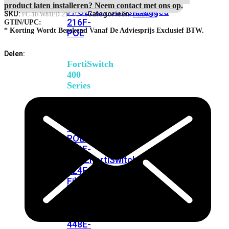
248E-
4-
product laten installeren? Neem contact met ons op.
FPOE
FortiSwitchRugged
Hour
SKU:
Categorieën:
FC-10-W81FD-211-02-12
FortiWiFi
216F-
Hardware
GTIN/UPC:
Delivery
* Korting Wordt Berekend Vanaf De Adviesprijs Exclusief BTW.
POE
Priority
RMA
Delen:
Service
FortiSwitch
aantal
400
Series
FortiSwitch
FortiSwitch
424E
424E-
POE
FortiSwitch
424E-
FPOE
FortiSwitch
424E-
Fiber
FortiSwitch
448E
FortiSwitch
448E-
POE
FortiSwitch
448E-