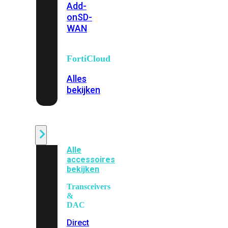
Add-
on
SD-
WAN
FortiCloud
Alles
bekijken
Accessoires
Alle
accessoires
bekijken
Transceivers
&
DAC
Direct