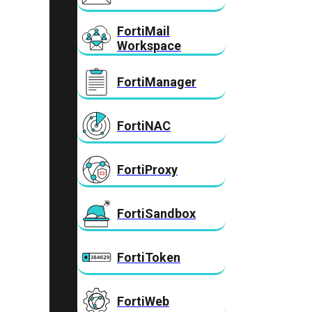
FortiMail
Workspace
FortiManager
FortiNAC
FortiProxy
FortiSandbox
FortiToken
FortiWeb