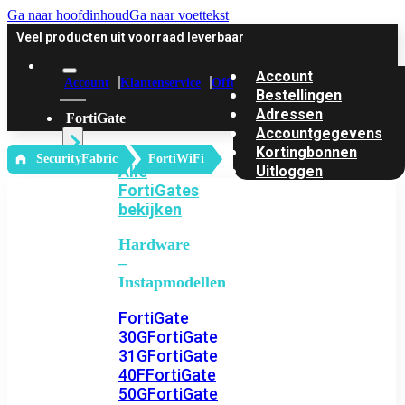
Ga naar hoofdinhoud
Ga naar voettekst
Veel producten uit voorraad leverbaar
Account
Account
Klantenservice
Offerte
Bestellingen
Adressen
FortiGate
Accountgegevens
Kortingbonnen
‎ SecurityFabric
FortiWiFi
Alle
Uitloggen
FortiGates
bekijken
Hardware
–
Instapmodellen
FortiGate
30G
FortiGate
31G
FortiGate
40F
FortiGate
50G
FortiGate