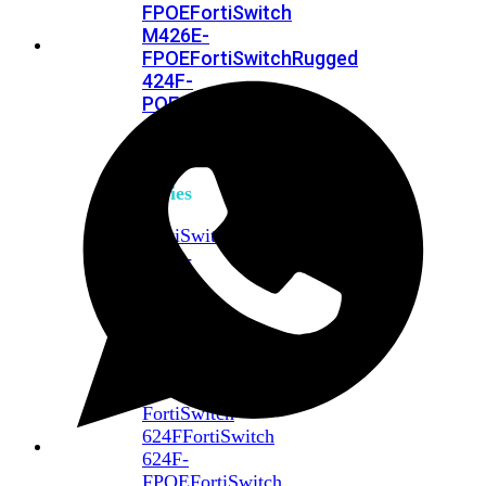
FPOE
FortiSwitch
M426E-
FPOE
FortiSwitchRugged
424F-
POE
FortiSwitch
500
Series
FortiSwitch
548D-
FPOE
FortiSwitch
600
Series
FortiSwitch
624F
FortiSwitch
624F-
FPOE
FortiSwitch