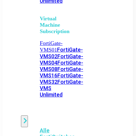
Unlimited
Virtual
Machine
Subscription
FortiGate-
FortiGate-
VMS01
VMS02
FortiGate-
VMS04
FortiGate-
VMS08
FortiGate-
VMS16
FortiGate-
VMS32
FortiGate-
VMS
Unlimited
Switch
Alle