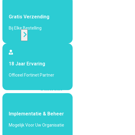
424F-
POE
Gratis Verzending
WiFi
Bij Elke Bestelling
Alle
Access
Points
18 Jaar Ervaring
bekijken
Officeel Fortinet Partner
Wi-
Fi
Generatie
Wi-
Fi
5
Wi-
Implementatie & Beheer
Fi
Mogelijk Voor Uw Organisatie
6
Wi-
Fi