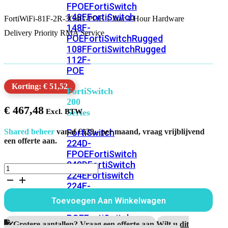
FPOE
FortiSwitch
148F
FortiSwitch
FortiWiFi-81F-2R-3G4G-POE 1 Jaar 4-Hour Hardware
148F-
Delivery Priority RMA Service
POE
FortiSwitchRugged
108F
FortiSwitchRugged
112F-
POE
Korting: € 51,52
FortiSwitch
200
€
467,48
Series
FortiSwitch
Shared beheer
vanaf €129,- per maand, vraag vrijblijvend
een offerte aan.
224D-
FPOE
FortiSwitch
248D
FortiSwitch
FortiWiFi-
224E
Fortiswitch
81F-
224E-
2R-
3G4G-
POE
FortiSwitch
Toevoegen Aan Winkelwagen
POE
248E-
1
POE
FortiSwitch
Jaar
Grotere aantallen? Vraag een offerte aan.
Wilt u dit