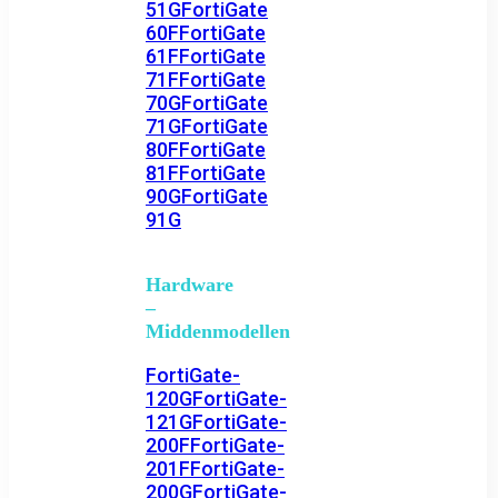
51G
FortiGate
60F
FortiGate
61F
FortiGate
71F
FortiGate
70G
FortiGate
71G
FortiGate
80F
FortiGate
81F
FortiGate
90G
FortiGate
91G
Hardware
–
Middenmodellen
FortiGate-
120G
FortiGate-
121G
FortiGate-
200F
FortiGate-
201F
FortiGate-
200G
FortiGate-