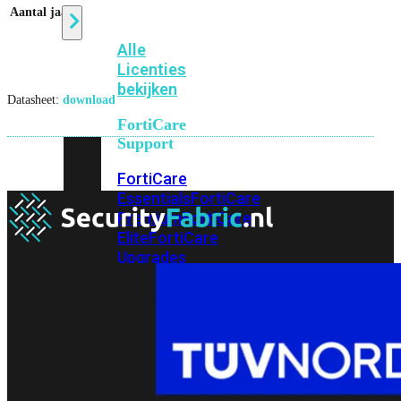
Aantal jaar
1
Alle
Licenties
bekijken
Datasheet:
download
FortiCare
Support
FortiCare
Essentials
FortiCare
Premium
FortiCare
Elite
FortiCare
Upgrades
FortiCare
RMA
FortiCare
1