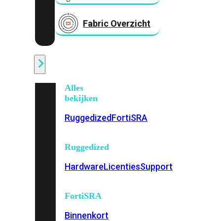
Fabric Overzicht
Industrieel
Alles
bekijken
Ruggedized
FortiSRA
Ruggedized
Hardware
Licenties
Support
FortiSRA
Binnenkort