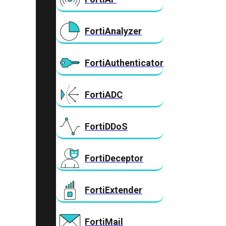
FortiAnalyzer
FortiAuthenticator
FortiADC
FortiDDoS
FortiDeceptor
FortiExtender
FortiMail