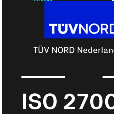
met
Wi-
Fi
(FortiWiFi)
FortiWiFi
30G
FortiWiFi
31G
FortiWiFi
40F
FortiWiFi
50G
FortiWiFi
51G
FortiWiFi
60F
FortiWiFi
61F
FortiWiFi
70G
FortiWiFi
71G
FortiWiFi
80F
FortiWiFi
81F
Licentie