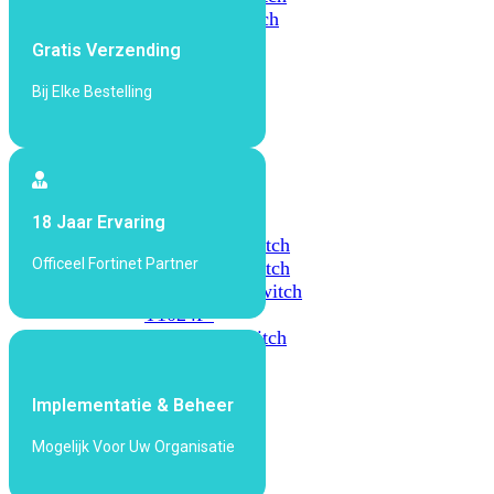
648F
FortiSwitch
648F-
Gratis Verzending
FPOE
Bij Elke Bestelling
FortiSwitch
1000
Series
FortiSwitch
18 Jaar Ervaring
1024E
FortiSwitch
Officeel Fortinet Partner
1048E
FortiSwitch
T1024E
FortiSwitch
T1024F-
FPOE
FortiSwitch
1048G
Implementatie & Beheer
FortiSwitch
2000
Mogelijk Voor Uw Organisatie
Series