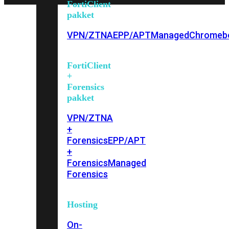
FortiClient
pakket
VPN/ZTNA
EPP/APT
Managed
Chromeb
FortiClient
+
Forensics
pakket
VPN/ZTNA
+
Forensics
EPP/APT
+
Forensics
Managed
Forensics
Hosting
On-