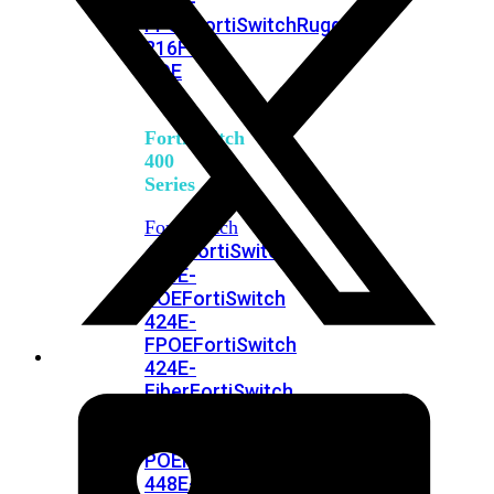
248E-
FPOE
FortiSwitchRugged
216F-
POE
FortiSwitch
400
Series
FortiSwitch
FortiSwitch
424E
424E-
POE
FortiSwitch
424E-
FPOE
FortiSwitch
424E-
Fiber
FortiSwitch
448E
FortiSwitch
448E-
POE
FortiSwitch
448E-