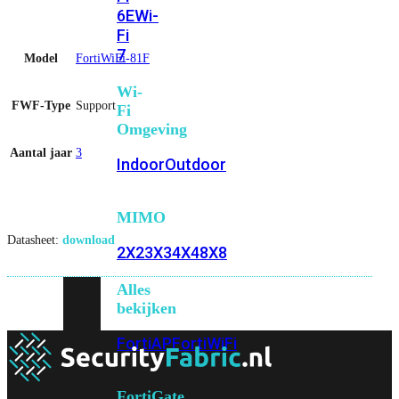
6E
Wi-
Fi
7
Model
FortiWiFi-81F
Wi-
FWF-Type
Support
Fi
Omgeving
Aantal jaar
3
Indoor
Outdoor
MIMO
Datasheet:
download
2X2
3X3
4X4
8X8
Alles
bekijken
FortiAP
FortiWiFi
FortiGate