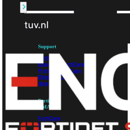
Alle
Licenties
bekijken
FortiCare
Support
FortiCare
Essentials
FortiCare
Premium
FortiCare
Elite
FortiCare
Upgrades
FortiCare
RMA
FortiCare
1