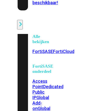
beschikbaar!
Cloud
Alle
bekijken
FortiSASE
FortiCloud
FortiSASE
onderdeel
Access
Point
Dedicated
Public
IP
Global
Add-
on
Global