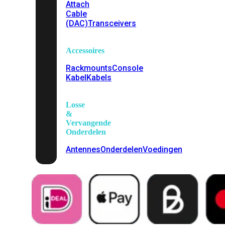
Attach
Cable
(DAC)
Transceivers
Accessoires
Rackmounts
Console
Kabel
Kabels
Losse
&
Vervangende
Onderdelen
Antennes
Onderdelen
Voedingen