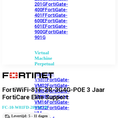
201G
FortiGate-
400F
FortiGate-
401F
FortiGate-
600E
FortiGate-
601E
FortiGate-
900G
FortiGate-
901G
Virtual
Machine
Perpetual
FortiGate-
FortiGate-
VM01
VM02
FortiGate-
FortiWiFi-81F-2R-3G4G-POE 3 Jaar
VM04
FortiGate-
FortiCare Elite Support
VM08
FortiGate-
VM16
FortiGate-
VM32
FortiGate-
FC-10-W81FD-284-02-36
VM
Levertijd: 5 - 11 dagen