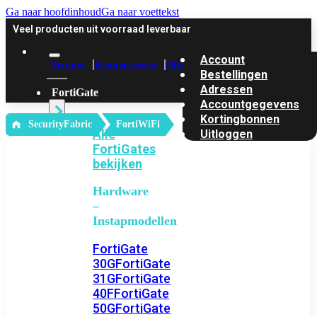
Ga naar hoofdinhoud
Ga naar voettekst
Veel producten uit voorraad leverbaar
Account
Account
Klantenservice
Offerte
Bestellingen
Adressen
FortiGate
Accountgegevens
Kortingbonnen
‎ SecurityFabric
FortiWiFi
Alle
Uitloggen
FortiGates
bekijken
Hardware
–
Instapmodellen
FortiGate
30G
FortiGate
31G
FortiGate
40F
FortiGate
50G
FortiGate