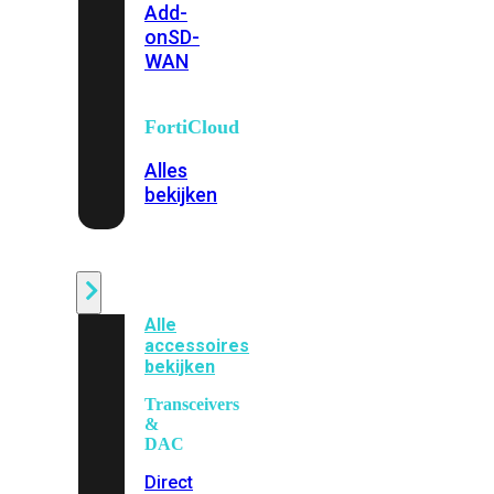
Add-
on
SD-
WAN
FortiCloud
Alles
bekijken
Accessoires
Alle
accessoires
bekijken
Transceivers
&
DAC
Direct