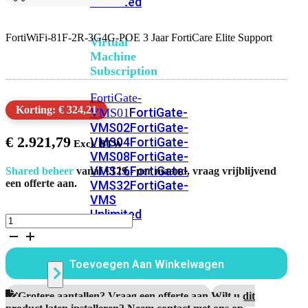
Unlimited
FortiWiFi-81F-2R-3G4G-POE 3 Jaar FortiCare Elite Support
Virtual
Machine
Subscription
FortiGate-
Korting: € 324,21
FortiGate-
VMS01
VMS02
FortiGate-
€
2.921,79
VMS04
FortiGate-
VMS08
FortiGate-
VMS16
FortiGate-
Shared beheer
vanaf €129,- per maand, vraag vrijblijvend
een offerte aan.
VMS32
FortiGate-
VMS
Unlimited
FortiWiFi-
81F-
2R-
Switch
3G4G-
Toevoegen Aan Winkelwagen
POE
3
Jaar
Alle
Grotere aantallen? Vraag een offerte aan.
Wilt u dit
FortiCare
product laten installeren? Neem contact met ons op.