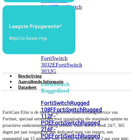
FortiSwitch
2048F
FortiSwitch
2048F-
B2F
Laagste Prijsgarantie*
FortiSwitch
Altijd De Beste Prijs
3000
Series
FortiSwitch
3032E
FortiSwitch
3032G
Beschrijving
Aanvullende Informatie
FortiSwitch
Datasheet
Ruggedized
FortiSwitchRugged
108F
FortiSwitchRugged
FortiCare Elite is de meest uitgebreide ondersteuningsservice van
112F-
Fortinet, speciaal ontworpen voor organisaties die maximale uptime en
POE
FortiSwitchRugged
proactieve ondersteuning nodig hebben. Deze service biedt 24/7, 365
216F-
dagen per jaar toegang tot een dedicated team van experts, een
POE
FortiSwitchRugged
responstijd van 15 minuten voor kritieke problemen en 2 uur voor niet-