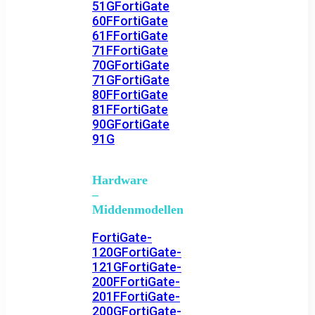
51G
FortiGate
60F
FortiGate
61F
FortiGate
71F
FortiGate
70G
FortiGate
71G
FortiGate
80F
FortiGate
81F
FortiGate
90G
FortiGate
91G
Hardware
–
Middenmodellen
FortiGate-
120G
FortiGate-
121G
FortiGate-
200F
FortiGate-
201F
FortiGate-
200G
FortiGate-