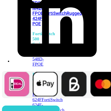
FPOE
FortiSwitch
M426E-
FPOE
FortiSwitchRugged
424F-
POE
FortiSwitch
500
Series
FortiSwitch
548D-
FPOE
FortiSwitch
600
Series
FortiSwitch
624F
FortiSwitch
624F-
FPOE
FortiSwitch