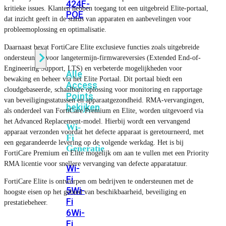
424F-
kritieke issues. Klanten hebben toegang tot een uitgebreid Elite-portaal,
POE
dat inzicht geeft in de status van apparaten en aanbevelingen voor
probleemoplossing en optimalisatie.
WiFi
Daarnaast bevat FortiCare Elite exclusieve functies zoals uitgebreide
ondersteuning voor langetermijn-firmwareversies (Extended End-of-
Engineering Support, LTS) en verbeterde mogelijkheden voor
Alle
bewaking en beheer via het Elite Portaal. Dit portaal biedt een
Access
cloudgebaseerde, schaalbare oplossing voor monitoring en rapportage
Points
van beveiligingsstatussen en apparaatgezondheid. RMA-vervangingen,
bekijken
als onderdeel van FortiCare Premium en Elite, worden uitgevoerd via
het Advanced Replacement-model. Hierbij wordt een vervangend
Wi-
apparaat verzonden voordat het defecte apparaat is geretourneerd, met
Fi
een gegarandeerde levering op de volgende werkdag. Het is bij
Generatie
FortiCare Premium en Elite mogelijk om aan te vullen met een Priority
RMA licentie voor snellere vervanging van defecte apparatatuur.
Wi-
Fi
FortiCare Elite is ontworpen om bedrijven te ondersteunen met de
5
Wi-
hoogste eisen op het gebied van beschikbaarheid, beveiliging en
Fi
prestatiebeheer.
6
Wi-
Fi