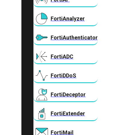
FortiAnalyzer
FortiAuthenticator
FortiADC
FortiDDoS
FortiDeceptor
FortiExtender
FortiMail