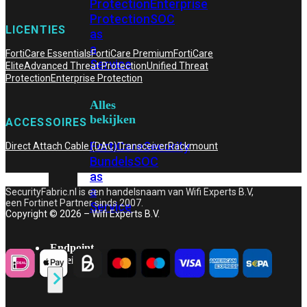
Protection
Enterprise
Protection
SOC
LICENTIES
as
a
FortiCare Essentials
FortiCare Premium
FortiCare
Service
Elite
Advanced Threat Protection
Unified Threat
Protection
Enterprise Protection
Alles
bekijken
ACCESSOIRES
FortiCare
Security
Direct Attach Cable (DAC)
Transceiver
Rackmount
Bundels
SOC
as
a
SecurityFabric.nl is een handelsnaam van Wifi Experts B.V,
een Fortinet Partner sinds 2007.
Service
Copyright © 2026 – Wifi Experts B.V.
Endpoint
Beveiliging