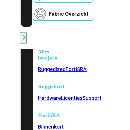
Fabric Overzicht
Industrieel
Alles
bekijken
Ruggedized
FortiSRA
Ruggedized
Hardware
Licenties
Support
FortiSRA
Binnenkort