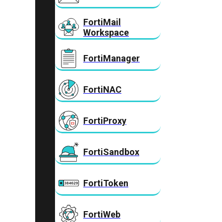
FortiMail
Workspace
FortiManager
FortiNAC
FortiProxy
FortiSandbox
FortiToken
FortiWeb