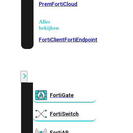
Prem
FortiCloud
Alles
bekijken
FortiClient
FortiEndpoint
Security
Fabric
Producten
FortiGate
FortiSwitch
FortiAP