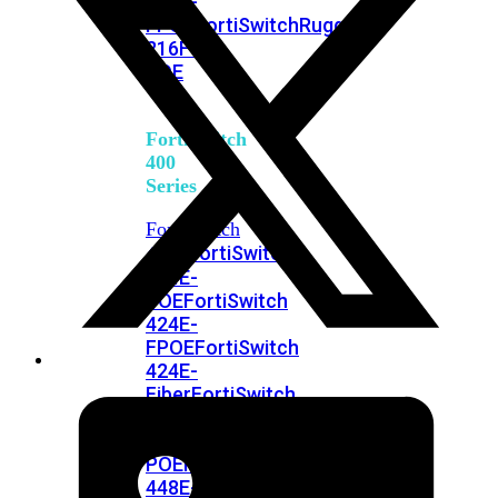
248E-
FPOE
FortiSwitchRugged
216F-
POE
FortiSwitch
400
Series
FortiSwitch
FortiSwitch
424E
424E-
POE
FortiSwitch
424E-
FPOE
FortiSwitch
424E-
Fiber
FortiSwitch
448E
FortiSwitch
448E-
POE
FortiSwitch
448E-