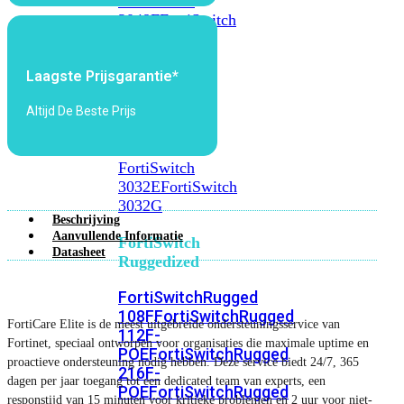
FortiSwitch
2048F
FortiSwitch
2048F-
B2F
Laagste Prijsgarantie*
FortiSwitch
Altijd De Beste Prijs
3000
Series
FortiSwitch
3032E
FortiSwitch
3032G
Beschrijving
Aanvullende Informatie
FortiSwitch
Datasheet
Ruggedized
FortiSwitchRugged
108F
FortiSwitchRugged
FortiCare Elite is de meest uitgebreide ondersteuningsservice van
112F-
Fortinet, speciaal ontworpen voor organisaties die maximale uptime en
POE
FortiSwitchRugged
proactieve ondersteuning nodig hebben. Deze service biedt 24/7, 365
216F-
dagen per jaar toegang tot een dedicated team van experts, een
POE
FortiSwitchRugged
responstijd van 15 minuten voor kritieke problemen en 2 uur voor niet-