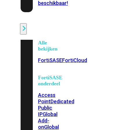
beschikbaar!
Cloud
Alle
bekijken
FortiSASE
FortiCloud
FortiSASE
onderdeel
Access
Point
Dedicated
Public
IP
Global
Add-
on
Global