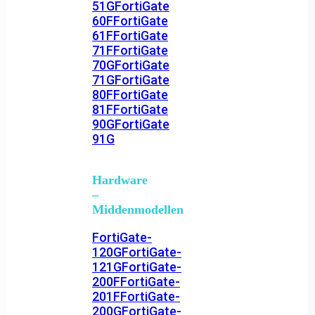
51G
FortiGate
60F
FortiGate
61F
FortiGate
71F
FortiGate
70G
FortiGate
71G
FortiGate
80F
FortiGate
81F
FortiGate
90G
FortiGate
91G
Hardware
–
Middenmodellen
FortiGate-
120G
FortiGate-
121G
FortiGate-
200F
FortiGate-
201F
FortiGate-
200G
FortiGate-