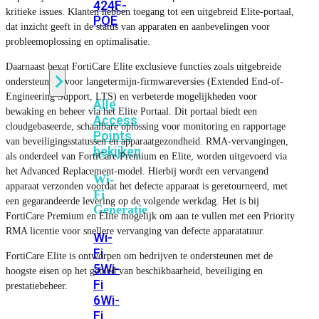
424F-
kritieke issues. Klanten hebben toegang tot een uitgebreid Elite-portaal,
POE
dat inzicht geeft in de status van apparaten en aanbevelingen voor
probleemoplossing en optimalisatie.
WiFi
Daarnaast bevat FortiCare Elite exclusieve functies zoals uitgebreide
ondersteuning voor langetermijn-firmwareversies (Extended End-of-
Engineering Support, LTS) en verbeterde mogelijkheden voor
Alle
bewaking en beheer via het Elite Portaal. Dit portaal biedt een
Access
cloudgebaseerde, schaalbare oplossing voor monitoring en rapportage
Points
van beveiligingsstatussen en apparaatgezondheid. RMA-vervangingen,
bekijken
als onderdeel van FortiCare Premium en Elite, worden uitgevoerd via
het Advanced Replacement-model. Hierbij wordt een vervangend
Wi-
apparaat verzonden voordat het defecte apparaat is geretourneerd, met
Fi
een gegarandeerde levering op de volgende werkdag. Het is bij
Generatie
FortiCare Premium en Elite mogelijk om aan te vullen met een Priority
RMA licentie voor snellere vervanging van defecte apparatatuur.
Wi-
Fi
FortiCare Elite is ontworpen om bedrijven te ondersteunen met de
5
Wi-
hoogste eisen op het gebied van beschikbaarheid, beveiliging en
Fi
prestatiebeheer.
6
Wi-
Fi