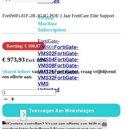
Unlimited
FortiWiFi-81F-2R-3G4G-POE 1 Jaar FortiCare Elite Support
Virtual
Machine
Subscription
FortiGate-
Korting: € 108,07
FortiGate-
VMS01
VMS02
FortiGate-
€
973,93
VMS04
FortiGate-
VMS08
FortiGate-
VMS16
FortiGate-
Shared beheer
vanaf €129,- per maand, vraag vrijblijvend
een offerte aan.
VMS32
FortiGate-
VMS
Unlimited
FortiWiFi-
81F-
2R-
Switch
3G4G-
Toevoegen Aan Winkelwagen
POE
1
Jaar
Alle
Grotere aantallen? Vraag een offerte aan.
Wilt u dit
FortiCare
product laten installeren? Neem contact met ons op.