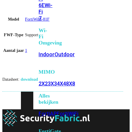
6E
Wi-
Fi
7
Model
FortiWiFi-81F
Wi-
FWF-Type
Support
Fi
Omgeving
Aantal jaar
1
Indoor
Outdoor
MIMO
Datasheet:
download
2X2
3X3
4X4
8X8
Alles
bekijken
FortiAP
FortiWiFi
FortiGate