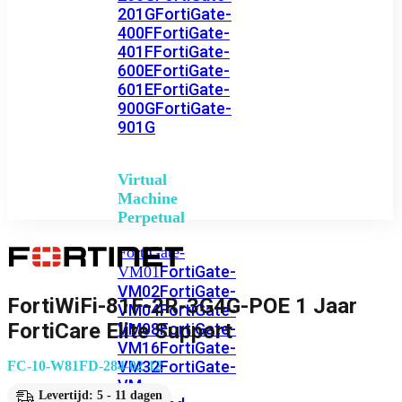
201G
FortiGate-
400F
FortiGate-
401F
FortiGate-
600E
FortiGate-
601E
FortiGate-
900G
FortiGate-
901G
Virtual
Machine
Perpetual
FortiGate-
FortiGate-
VM01
VM02
FortiGate-
FortiWiFi-81F-2R-3G4G-POE 1 Jaar
VM04
FortiGate-
FortiCare Elite Support
VM08
FortiGate-
VM16
FortiGate-
VM32
FortiGate-
FC-10-W81FD-284-02-12
VM
Levertijd: 5 - 11 dagen