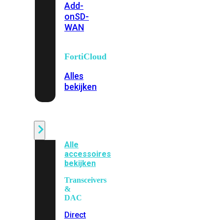
Add-
on
SD-
WAN
FortiCloud
Alles
bekijken
Accessoires
Alle
accessoires
bekijken
Transceivers
&
DAC
Direct