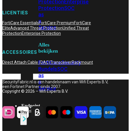
Protection
Enterprise
Protection
SOC
LICENTIES
as
a
FortiCare Essentials
FortiCare Premium
FortiCare
Service
Elite
Advanced Threat Protection
Unified Threat
Protection
Enterprise Protection
Alles
bekijken
ACCESSOIRES
FortiCare
Security
Direct Attach Cable (DAC)
Transceiver
Rackmount
Bundels
SOC
as
a
SecurityFabric.nl is een handelsnaam van Wifi Experts B.V,
een Fortinet Partner sinds 2007.
Service
Copyright © 2026 – Wifi Experts B.V.
Endpoint
Beveiliging