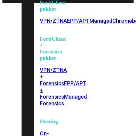
FortiClient
pakket
VPN/ZTNA
EPP/APT
Managed
Chromeb
FortiClient
+
Forensics
pakket
VPN/ZTNA
+
Forensics
EPP/APT
+
Forensics
Managed
Forensics
Hosting
On-