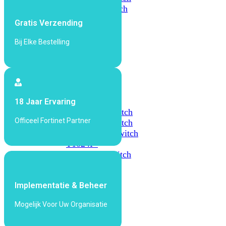
648F
FortiSwitch
648F-
Gratis Verzending
FPOE
Bij Elke Bestelling
FortiSwitch
1000
Series
FortiSwitch
18 Jaar Ervaring
1024E
FortiSwitch
Officeel Fortinet Partner
1048E
FortiSwitch
T1024E
FortiSwitch
T1024F-
FPOE
FortiSwitch
1048G
Implementatie & Beheer
FortiSwitch
2000
Mogelijk Voor Uw Organisatie
Series