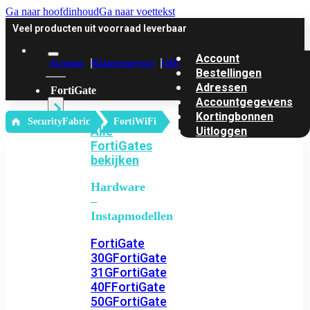
Ga naar hoofdinhoud
Ga naar voettekst
Veel producten uit voorraad leverbaar
Account
Account
Klantenservice
Offerte
Bestellingen
Adressen
FortiGate
Accountgegevens
Kortingbonnen
‎ SecurityFabric
FortiWiFi
Alle
Uitloggen
FortiGates
bekijken
Hardware
–
Instapmodellen
FortiGate
30G
FortiGate
31G
FortiGate
40F
FortiGate
50G
FortiGate