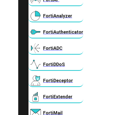
FortiAnalyzer
FortiAuthenticator
FortiADC
FortiDDoS
FortiDeceptor
FortiExtender
FortiMail