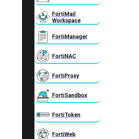
FortiMail
Workspace
FortiManager
FortiNAC
FortiProxy
FortiSandbox
FortiToken
FortiWeb