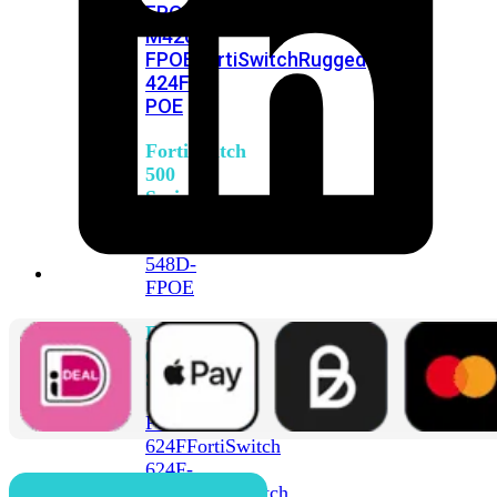
FPOE
FortiSwitch
M426E-
FPOE
FortiSwitchRugged
424F-
POE
FortiSwitch
500
Series
FortiSwitch
548D-
FPOE
FortiSwitch
600
Series
FortiSwitch
624F
FortiSwitch
624F-
FPOE
FortiSwitch