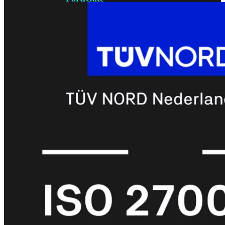
met
Wi-
Fi
(FortiWiFi)
FortiWiFi
30G
FortiWiFi
31G
FortiWiFi
40F
FortiWiFi
50G
FortiWiFi
51G
FortiWiFi
60F
FortiWiFi
61F
FortiWiFi
70G
FortiWiFi
71G
FortiWiFi
80F
FortiWiFi
81F
Licentie