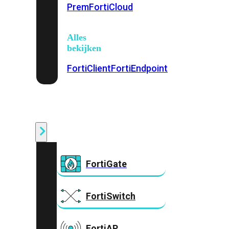
Prem
FortiCloud
Alles
bekijken
FortiClient
FortiEndpoint
Security
Fabric
Producten
FortiGate
FortiSwitch
FortiAP