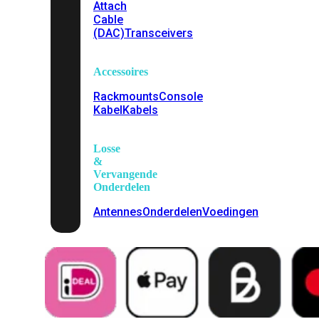
Attach
Cable
(DAC)
Transceivers
Accessoires
Rackmounts
Console
Kabel
Kabels
Losse
&
Vervangende
Onderdelen
Antennes
Onderdelen
Voedingen